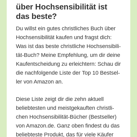
über Hoch­sen­si­bi­li­tät ist
das beste?
Du willst ein gutes christ­li­ches Buch über
Hoch­sen­si­bi­li­tät kau­fen und fragst dich:
Was ist das bes­te christ­li­che Hoch­sen­si­bi­li­
tät-Buch? Mei­ne Emp­feh­lung, um dir dei­ne
Kauf­ent­schei­dung zu erleich­tern: Schau dir
die nach­fol­gen­de Lis­te der Top 10 Best­sel­
ler von Ama­zon an.
Die­se Lis­te zeigt dir die zehn aktu­ell
belieb­tes­ten und meist­ge­kauf­ten christ­li­
chen Hoch­sen­si­bi­li­tät-Bücher (Best­sel­ler)
von Amazon.de. Ganz oben fin­dest du das
belieb­tes­te Pro­dukt, das für vie­le Käu­fer