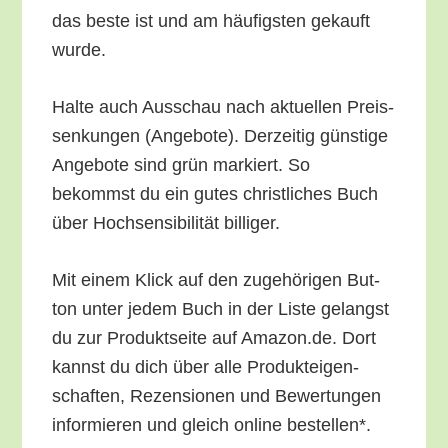
das bes­te ist und am häu­figs­ten gekauft
wurde.
Hal­te auch Aus­schau nach aktu­el­len Preis­
sen­kun­gen (Ange­bo­te). Der­zei­tig güns­ti­ge
Ange­bo­te sind grün mar­kiert. So
bekommst du ein gutes christ­li­ches Buch
über Hoch­sen­si­bi­li­tät billiger.
Mit einem Klick auf den zuge­hö­ri­gen But­
ton unter jedem Buch in der Lis­te gelangst
du zur Pro­dukt­sei­te auf Amazon.de. Dort
kannst du dich über alle Pro­duk­tei­gen­
schaf­ten, Rezen­sio­nen und Bewer­tun­gen
infor­mie­ren und gleich online bestellen*.