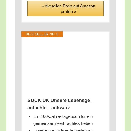
» Aktu­el­len Preis auf Ama­zon
prü­fen »
BEST­SEL­LER NR. 8
SUCK UK Unse­re Lebens­ge­
schich­te – schwarz
Ein 100-Jah­re-Tage­buch für ein
gemein­sam ver­brach­tes Leben
Linier­te und unli­nier­te Sei­ten mit