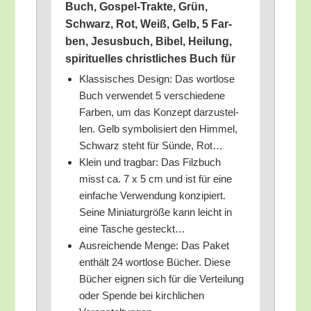
Buch, Gos­pel-Trak­te, Grün,
Schwarz, Rot, Weiß, Gelb, 5 Far­
ben, Jesus­buch, Bibel, Hei­lung,
spi­ri­tu­el­les christ­li­ches Buch für
Klas­si­sches Design: Das wort­lo­se
Buch ver­wen­det 5 ver­schie­de­ne
Far­ben, um das Kon­zept dar­zu­stel­
len. Gelb sym­bo­li­siert den Him­mel,
Schwarz steht für Sün­de, Rot…
Klein und trag­bar: Das Filz­buch
misst ca. 7 x 5 cm und ist für eine
ein­fa­che Ver­wen­dung kon­zi­piert.
Sei­ne Minia­tur­grö­ße kann leicht in
eine Tasche gesteckt…
Aus­rei­chen­de Men­ge: Das Paket
ent­hält 24 wort­lo­se Bücher. Die­se
Bücher eig­nen sich für die Ver­tei­lung
oder Spen­de bei kirch­li­chen