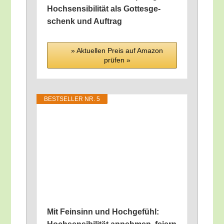
Hoch­sen­si­bi­li­tät als Got­tes­ge­
schenk und Auftrag
» Aktu­el­len Preis auf Ama­zon
prü­fen »
BEST­SEL­LER NR. 5
Mit Fein­sinn und Hoch­ge­fühl: