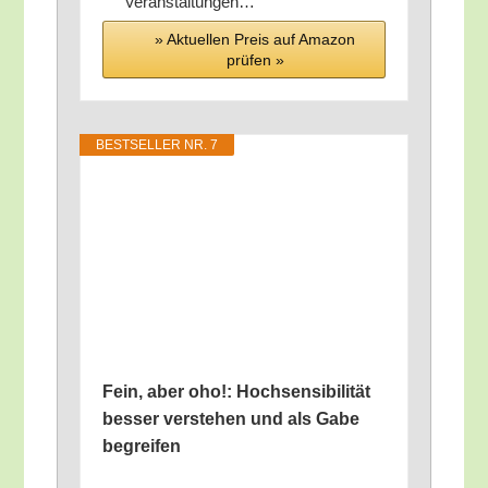
Veranstaltungen…
» Aktu­el­len Preis auf Ama­zon
prü­fen »
BEST­SEL­LER NR. 7
Fein, aber oho!: Hoch­sen­si­bi­li­tät
bes­ser ver­ste­hen und als Gabe
begreifen