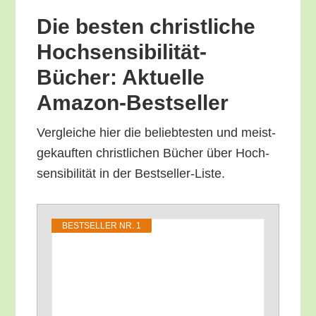
Die bes­ten christ­li­che
Hoch­sen­si­bi­li­tät-
Bücher: Aktu­el­le
Amazon-Bestseller
Ver­glei­che hier die belieb­tes­ten und meist­
ge­kauf­ten christ­li­chen Bücher über Hoch­
sen­si­bi­li­tät in der Bestseller-Liste.
BEST­SEL­LER NR. 1