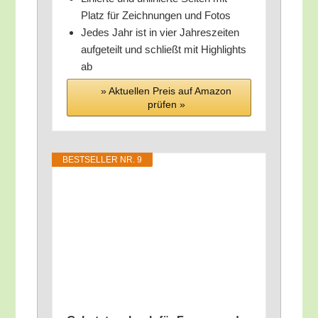
Platz für Zeich­nun­gen und Fotos
Jedes Jahr ist in vier Jah­res­zei­ten
auf­ge­teilt und schließt mit High­lights
ab
» Aktu­el­len Preis auf Ama­zon
prü­fen »
BEST­SEL­LER NR. 9