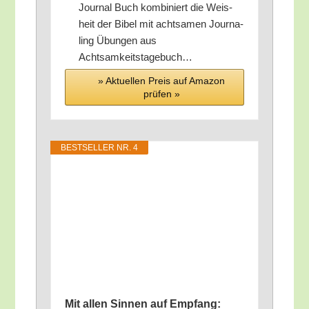
Jour­nal Buch kom­bi­niert die Weis­
heit der Bibel mit acht­sa­men Jour­na­
ling Übun­gen aus
Achtsamkeitstagebuch…
» Aktu­el­len Preis auf Ama­zon
prü­fen »
BEST­SEL­LER NR. 4
Mit allen Sin­nen auf Emp­fang: