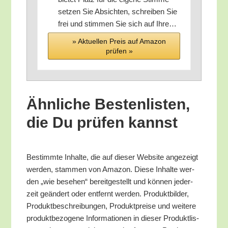
set­zen Sie Absich­ten, schrei­ben Sie
frei und stim­men Sie sich auf Ihre…
» Aktu­el­len Preis auf Ama­zon
prü­fen »
Ähn­li­che Bes­ten­lis­ten,
die Du prü­fen kannst
Bestimm­te Inhal­te, die auf die­ser Web­site ange­zeigt
wer­den, stam­men von Ama­zon. Die­se Inhal­te wer­
den „wie bese­hen“ bereit­ge­stellt und kön­nen jeder­
zeit geän­dert oder ent­fernt wer­den. Pro­dukt­bil­der,
Pro­dukt­be­schrei­bun­gen, Pro­dukt­prei­se und wei­te­re
pro­dukt­be­zo­ge­ne Infor­ma­tio­nen in die­ser Pro­dukt­lis­