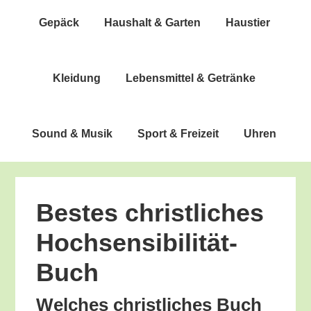
Gepäck
Haus­halt & Garten
Haus­tier
Klei­dung
Lebens­mit­tel & Getränke
Sound & Musik
Sport & Freizeit
Uhren
Bes­tes christ­li­ches
Hochsensibilität-
Buch
Wel­ches christ­li­ches Buch