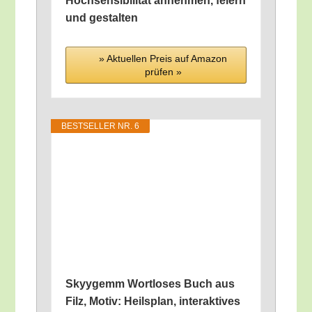
Hoch­sen­si­bi­li­tät anneh­men, fei­ern
und gestalten
» Aktu­el­len Preis auf Ama­zon
prü­fen »
BEST­SEL­LER NR. 6
Sky­y­gemm Wort­lo­ses Buch aus
Filz, Motiv: Heils­plan, inter­ak­ti­ves