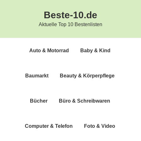
Zur
Zum
Beste-10.de
Hauptnavigation
Inhalt
springen
springen
Aktuelle Top 10 Bestenlisten
Auto & Motorrad
Baby & Kind
Bau­markt
Beau­ty & Körperpflege
Bücher
Büro & Schreibwaren
Com­pu­ter & Telefon
Foto & Video