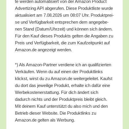
te wer­den auto­ma­ti­siert von der Ama­zon Pro­duct
Adver­tiz­ing API abge­ru­fen. Die­se Pro­dukt­lis­te wur­de
aktua­li­siert am 7.08.2026 um 08:07 Uhr. Pro­dukt­prei­
se und Ver­füg­bar­keit ent­spre­chen dem ange­ge­be­
nen Stand (Datum/​Uhrzeit) und kön­nen sich ändern.
Für den Kauf die­ses Pro­dukts gel­ten die Anga­ben zu
Preis und Ver­füg­bar­keit, die zum Kauf­zeit­punkt auf
Amazon.de ange­zeigt werden.
*) Als Ama­zon-Part­ner ver­die­ne ich an qua­li­fi­zier­ten
Ver­käu­fen. Wenn du auf einen der Pro­dukt­links
klickst, wirst du zu Amazon.de wei­ter­ge­lei­tet. Kaufst
du dort das jewei­li­ge Pro­dukt, erhal­te ich dafür eine
Wer­be­kos­ten­er­stat­tung. Für dich ändert sich
dadurch nichts und der Pro­dukt­preis bleibt gleich.
Mit dei­nem Kauf unter­stützt du also mich und den
Betrieb die­ser Web­site. Die Pro­dukt­links zu
Amazon.de gel­ten als Werbung.