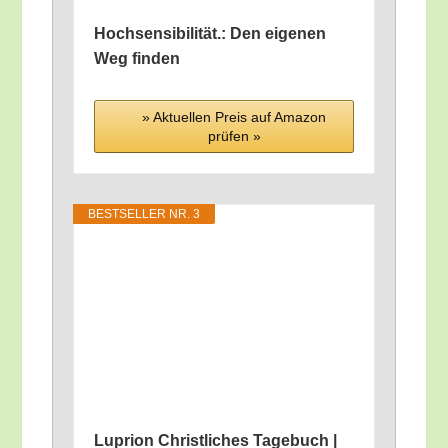
Hoch­sen­si­bi­li­tät.: Den eige­nen
Weg finden
» Aktu­el­len Preis auf Ama­zon
prü­fen »
BEST­SEL­LER NR. 3
Lupri­on Christ­li­ches Tage­buch |