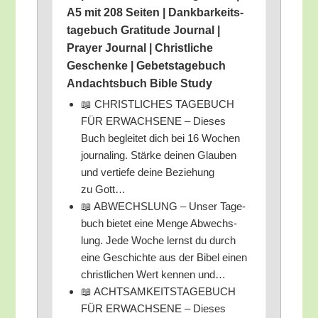
A5 mit 208 Sei­ten | Dank­bar­keits­
ta­ge­buch Gra­ti­tu­de Jour­nal |
Pray­er Jour­nal | Christ­li­che
Geschen­ke | Gebets­ta­ge­buch
Andachts­buch Bible Study
📖 CHRISTLICHES TAGEBUCH
FÜR ERWACHSENE – Die­ses
Buch beglei­tet dich bei 16 Wochen
jour­na­ling. Stär­ke dei­nen Glau­ben
und ver­tie­fe dei­ne Bezie­hung
zu Gott…
📖 ABWECHSLUNG – Unser Tage­
buch bie­tet eine Men­ge Abwechs­
lung. Jede Woche lernst du durch
eine Geschich­te aus der Bibel einen
christ­li­chen Wert ken­nen und…
📖 ACHTSAMKEITSTAGEBUCH
FÜR ERWACHSENE – Die­ses