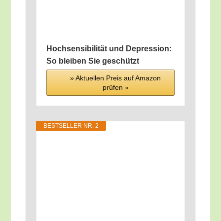
Hoch­sen­si­bi­li­tät und Depres­si­on:
So blei­ben Sie geschützt
» Aktu­el­len Preis auf Ama­zon
prü­fen »
BEST­SEL­LER NR. 2