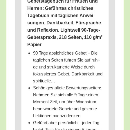
Gebets­ta­ge­buch für Frau­en und
Her­ren: Geführ­tes christ­li­ches
Tage­buch mit täg­li­chen Anwei­
sun­gen, Dank­bar­keit, Für­spra­che
und Refle­xi­on, Light­well 90-Tage-
Gebets­pra­xis, 218 Sei­ten, 110 g/​m²
Papier
90 Tage absicht­li­ches Gebet – Die
täg­li­chen Sei­ten füh­ren Sie auf ruhi­
ge und struk­tu­rier­te Wei­se durch
fokus­sier­tes Gebet, Dank­bar­keit und
spirituelle…
Schön gestal­te­te Bewer­tungs­sei­ten:
Neh­men Sie sich alle 9 Tage einen
Moment Zeit, um über Wachs­tum,
beant­wor­te­te Gebe­te und gelern­te
Lek­tio­nen nachzudenken.
Geführt aber per­sön­lich – jeder Tag
bie­tet Platz für die eige­ne Stim­me –