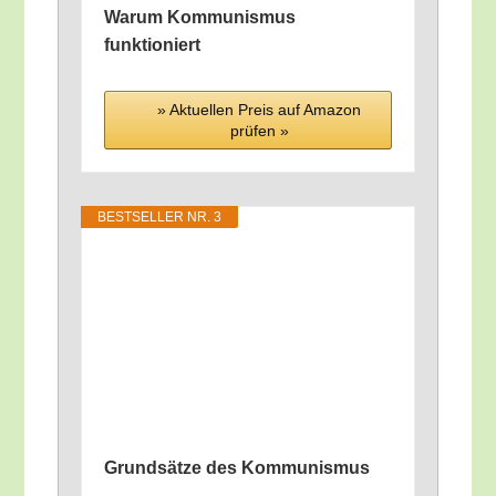
War­um Kom­mu­nis­mus
funktioniert
» Aktu­el­len Preis auf Ama­zon
prü­fen »
BEST­SEL­LER NR. 3
Grund­sät­ze des Kommunismus