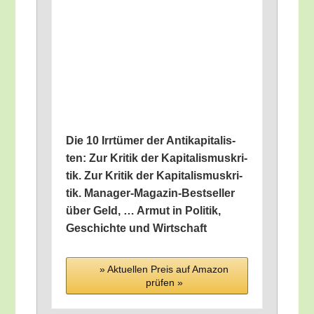
Die 10 Irr­tü­mer der Anti­ka­pi­ta­lis­
ten: Zur Kri­tik der Kapi­ta­lis­mus­kri­
tik. Zur Kri­tik der Kapi­ta­lis­mus­kri­
tik. Mana­ger-Maga­zin-Best­sel­ler
über Geld, … Armut in Poli­tik,
Geschich­te und Wirtschaft
» Aktu­el­len Preis auf Ama­zon
prü­fen »