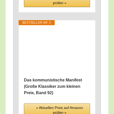
prü­fen »
BEST­SEL­LER NR. 5
Das kom­mu­nis­ti­sche Mani­fest
(Gro­ße Klas­si­ker zum klei­nen
Preis, Band 92)
» Aktu­el­len Preis auf Ama­zon
prü­fen »