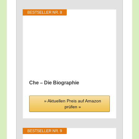
BEST­SEL­LER NR. 8
Che – Die Biographie
» Aktu­el­len Preis auf Ama­zon
prü­fen »
BEST­SEL­LER NR. 9