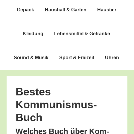
Gepäck
Haus­halt & Garten
Haus­tier
Klei­dung
Lebens­mit­tel & Getränke
Sound & Musik
Sport & Freizeit
Uhren
Bes­tes
Kommunismus-
Buch
Wel­ches Buch über Kom­