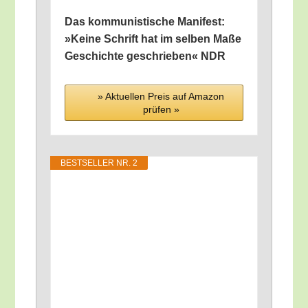
Das kom­mu­nis­ti­sche Mani­fest:
»Kei­ne Schrift hat im sel­ben Maße
Geschich­te geschrie­ben« NDR
» Aktu­el­len Preis auf Ama­zon
prü­fen »
BEST­SEL­LER NR. 2