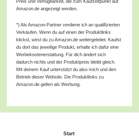
Preis und Ver­füg­bar­keit, die zum Kauf­zeit­punkt auf
Amazon.de ange­zeigt werden.
*) Als Ama­zon-Part­ner ver­die­ne ich an qua­li­fi­zier­ten
Ver­käu­fen. Wenn du auf einen der Pro­dukt­links
klickst, wirst du zu Amazon.de wei­ter­ge­lei­tet. Kaufst
du dort das jewei­li­ge Pro­dukt, erhal­te ich dafür eine
Wer­be­kos­ten­er­stat­tung. Für dich ändert sich
dadurch nichts und der Pro­dukt­preis bleibt gleich.
Mit dei­nem Kauf unter­stützt du also mich und den
Betrieb die­ser Web­site. Die Pro­dukt­links zu
Amazon.de gel­ten als Werbung.
Start