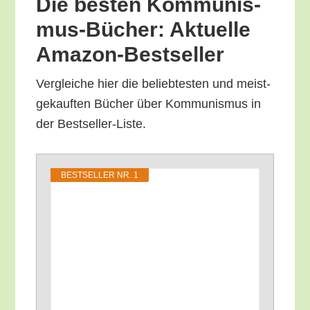
Die bes­ten Kom­mu­nis­
mus-Bücher: Aktu­el­le
Amazon-Bestseller
Ver­glei­che hier die belieb­tes­ten und meist­
ge­kauf­ten Bücher über Kom­mu­nis­mus in
der Bestseller-Liste.
BEST­SEL­LER NR. 1