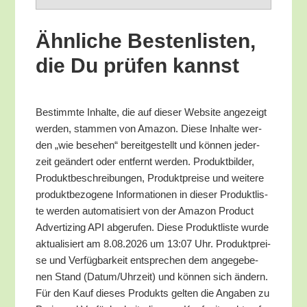
Ähn­li­che Bes­ten­lis­ten,
die Du prü­fen kannst
Bestimm­te Inhal­te, die auf die­ser Web­site ange­zeigt
wer­den, stam­men von Ama­zon. Die­se Inhal­te wer­
den „wie bese­hen“ bereit­ge­stellt und kön­nen jeder­
zeit geän­dert oder ent­fernt wer­den. Pro­dukt­bil­der,
Pro­dukt­be­schrei­bun­gen, Pro­dukt­prei­se und wei­te­re
pro­dukt­be­zo­ge­ne Infor­ma­tio­nen in die­ser Pro­dukt­lis­
te wer­den auto­ma­ti­siert von der Ama­zon Pro­duct
Adver­tiz­ing API abge­ru­fen. Die­se Pro­dukt­lis­te wur­de
aktua­li­siert am 8.08.2026 um 13:07 Uhr. Pro­dukt­prei­
se und Ver­füg­bar­keit ent­spre­chen dem ange­ge­be­
nen Stand (Datum/​Uhrzeit) und kön­nen sich ändern.
Für den Kauf die­ses Pro­dukts gel­ten die Anga­ben zu