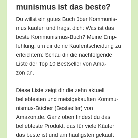
mu­nis­mus ist das beste?
Du willst ein gutes Buch über Kom­mu­nis­
mus kau­fen und fragst dich: Was ist das
bes­te Kom­mu­nis­mus-Buch? Mei­ne Emp­
feh­lung, um dir dei­ne Kauf­ent­schei­dung zu
erleich­tern: Schau dir die nach­fol­gen­de
Lis­te der Top 10 Best­sel­ler von Ama­
zon an.
Die­se Lis­te zeigt dir die zehn aktu­ell
belieb­tes­ten und meist­ge­kauf­ten Kom­mu­
nis­mus-Bücher (Best­sel­ler) von
Amazon.de. Ganz oben fin­dest du das
belieb­tes­te Pro­dukt, das für vie­le Käu­fer
das bes­te ist und am häu­figs­ten gekauft