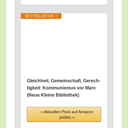
BEST­SEL­LER NR. 7
Gleich­heit, Gemein­schaft, Gerech­
tig­keit: Kom­mu­nis­mus vor Marx
(Neue Klei­ne Bibliothek)
» Aktu­el­len Preis auf Ama­zon
prü­fen »