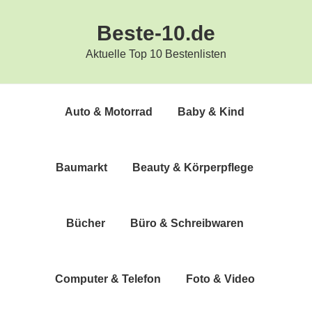
Zur
Zum
Beste-10.de
Hauptnavigation
Inhalt
springen
springen
Aktuelle Top 10 Bestenlisten
Auto & Motorrad
Baby & Kind
Bau­markt
Beau­ty & Körperpflege
Bücher
Büro & Schreibwaren
Com­pu­ter & Telefon
Foto & Video