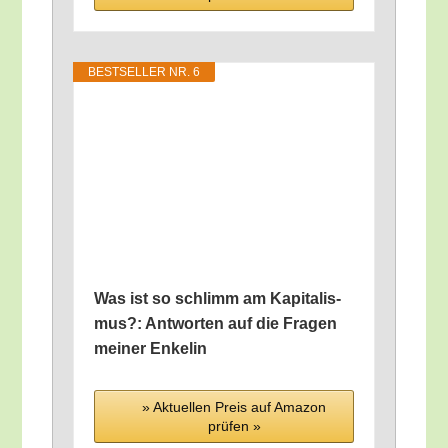
BEST­SEL­LER NR. 6
Was ist so schlimm am Kapi­ta­lis­
mus?: Ant­wor­ten auf die Fra­gen
mei­ner Enkelin
» Aktu­el­len Preis auf Ama­zon
prü­fen »