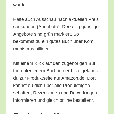
wurde.
Hal­te auch Aus­schau nach aktu­el­len Preis­
sen­kun­gen (Ange­bo­te). Der­zei­tig güns­ti­ge
Ange­bo­te sind grün mar­kiert. So
bekommst du ein gutes Buch über Kom­
mu­nis­mus billiger.
Mit einem Klick auf den zuge­hö­ri­gen But­
ton unter jedem Buch in der Lis­te gelangst
du zur Pro­dukt­sei­te auf Amazon.de. Dort
kannst du dich über alle Pro­duk­tei­gen­
schaf­ten, Rezen­sio­nen und Bewer­tun­gen
infor­mie­ren und gleich online bestellen*.