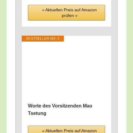
» Aktu­el­len Preis auf Ama­zon
prü­fen »
BEST­SEL­LER NR. 4
Wor­te des Vor­sit­zen­den Mao
Tsetung
» Aktu­el­len Preis auf Ama­zon