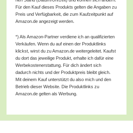
Für den Kauf die­ses Pro­dukts gel­ten die Anga­ben zu
Preis und Ver­füg­bar­keit, die zum Kauf­zeit­punkt auf
Amazon.de ange­zeigt werden.
*) Als Ama­zon-Part­ner ver­die­ne ich an qua­li­fi­zier­ten
Ver­käu­fen. Wenn du auf einen der Pro­dukt­links
klickst, wirst du zu Amazon.de wei­ter­ge­lei­tet. Kaufst
du dort das jewei­li­ge Pro­dukt, erhal­te ich dafür eine
Wer­be­kos­ten­er­stat­tung. Für dich ändert sich
dadurch nichts und der Pro­dukt­preis bleibt gleich.
Mit dei­nem Kauf unter­stützt du also mich und den
Betrieb die­ser Web­site. Die Pro­dukt­links zu
Amazon.de gel­ten als Werbung.