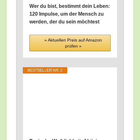
Wer du bist, bestimmt dein Leben:
120 Impul­se, um der Mensch zu
wer­den, der du sein möchtest
» Aktu­el­len Preis auf Ama­zon
prü­fen »
BEST­SEL­LER NR. 2