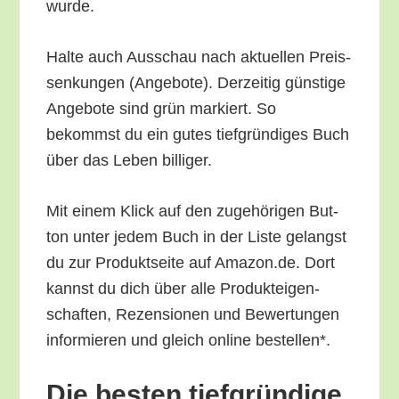
wurde.
Hal­te auch Aus­schau nach aktu­el­len Preis­
sen­kun­gen (Ange­bo­te). Der­zei­tig güns­ti­ge
Ange­bo­te sind grün mar­kiert. So
bekommst du ein gutes tief­grün­di­ges Buch
über das Leben billiger.
Mit einem Klick auf den zuge­hö­ri­gen But­
ton unter jedem Buch in der Lis­te gelangst
du zur Pro­dukt­sei­te auf Amazon.de. Dort
kannst du dich über alle Pro­duk­tei­gen­
schaf­ten, Rezen­sio­nen und Bewer­tun­gen
infor­mie­ren und gleich online bestellen*.
Die bes­ten tief­grün­di­ge