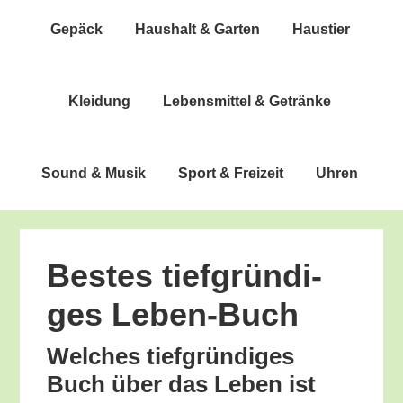
Gepäck
Haus­halt & Garten
Haus­tier
Klei­dung
Lebens­mit­tel & Getränke
Sound & Musik
Sport & Freizeit
Uhren
Bes­tes tief­grün­di­
ges Leben-Buch
Wel­ches tief­grün­di­ges
Buch über das Leben ist