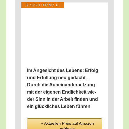
BEST­SEL­LER NR. 10
Im Ange­sicht des Lebens: Erfolg
und Erfül­lung neu gedacht .
Durch die Aus­ein­an­der­set­zung
mit der eige­nen End­lich­keit wie­
der Sinn in der Arbeit fin­den und
ein glück­li­ches Leben führen
» Aktu­el­len Preis auf Ama­zon
prü­fen »