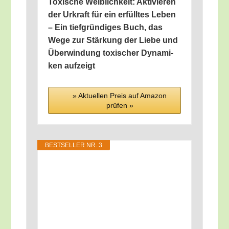
Toxi­sche Weib­lich­keit: Akti­vie­ren
der Urkraft für ein erfüll­tes Leben
– Ein tief­grün­di­ges Buch, das
Wege zur Stär­kung der Lie­be und
Über­win­dung toxi­scher Dyna­mi­
ken aufzeigt
» Aktu­el­len Preis auf Ama­zon
prü­fen »
BEST­SEL­LER NR. 3