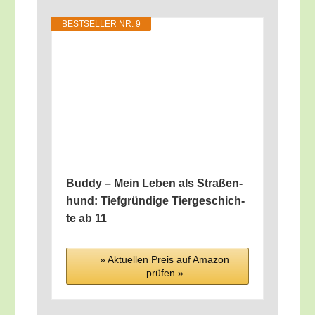
BEST­SEL­LER NR. 9
Bud­dy – Mein Leben als Stra­ßen­
hund: Tief­grün­di­ge Tier­ge­schich­
te ab 11
» Aktu­el­len Preis auf Ama­zon
prü­fen »