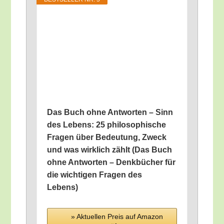
Das Buch ohne Ant­wor­ten – Sinn
des Lebens: 25 phi­lo­so­phi­sche
Fra­gen über Bedeu­tung, Zweck
und was wirk­lich zählt (Das Buch
ohne Ant­wor­ten – Denk­bü­cher für
die wich­ti­gen Fra­gen des
Lebens)
» Aktu­el­len Preis auf Ama­zon