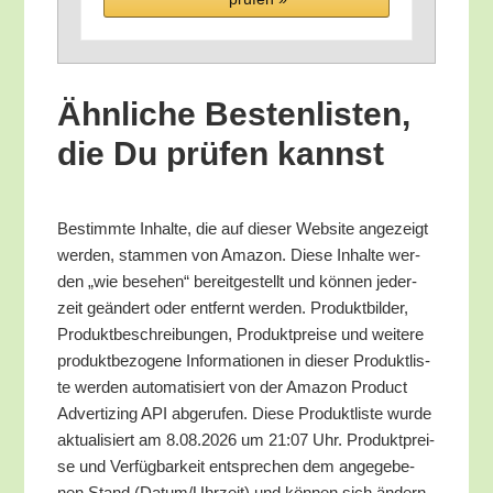
Ähn­li­che Bes­ten­lis­ten,
die Du prü­fen kannst
Bestimm­te Inhal­te, die auf die­ser Web­site ange­zeigt
wer­den, stam­men von Ama­zon. Die­se Inhal­te wer­
den „wie bese­hen“ bereit­ge­stellt und kön­nen jeder­
zeit geän­dert oder ent­fernt wer­den. Pro­dukt­bil­der,
Pro­dukt­be­schrei­bun­gen, Pro­dukt­prei­se und wei­te­re
pro­dukt­be­zo­ge­ne Infor­ma­tio­nen in die­ser Pro­dukt­lis­
te wer­den auto­ma­ti­siert von der Ama­zon Pro­duct
Adver­tiz­ing API abge­ru­fen. Die­se Pro­dukt­lis­te wur­de
aktua­li­siert am 8.08.2026 um 21:07 Uhr. Pro­dukt­prei­
se und Ver­füg­bar­keit ent­spre­chen dem ange­ge­be­
nen Stand (Datum/​Uhrzeit) und kön­nen sich ändern.