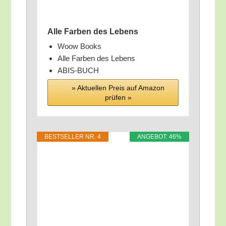
Alle Far­ben des Lebens
Woow Books
Alle Far­ben des Lebens
ABIS-BUCH
» Aktu­el­len Preis auf Ama­zon
prü­fen »
BEST­SEL­LER NR. 4
ANGE­BOT: 46%