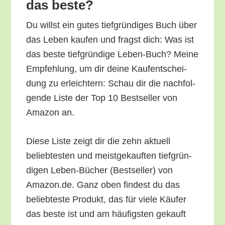
das beste?
Du willst ein gutes tief­grün­di­ges Buch über
das Leben kau­fen und fragst dich: Was ist
das bes­te tief­grün­di­ge Leben-Buch? Mei­ne
Emp­feh­lung, um dir dei­ne Kauf­ent­schei­
dung zu erleich­tern: Schau dir die nach­fol­
gen­de Lis­te der Top 10 Best­sel­ler von
Ama­zon an.
Die­se Lis­te zeigt dir die zehn aktu­ell
belieb­tes­ten und meist­ge­kauf­ten tief­grün­
di­gen Leben-Bücher (Best­sel­ler) von
Amazon.de. Ganz oben fin­dest du das
belieb­tes­te Pro­dukt, das für vie­le Käu­fer
das bes­te ist und am häu­figs­ten gekauft