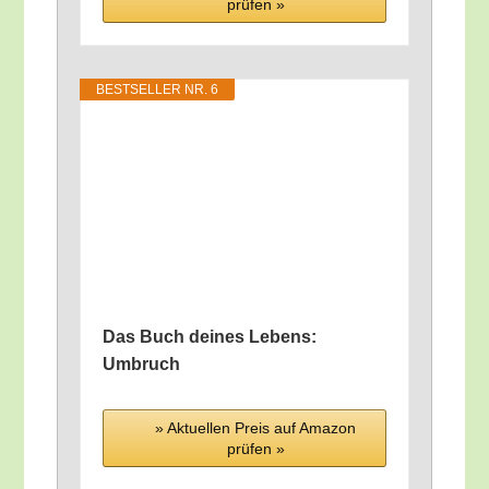
prü­fen »
BEST­SEL­LER NR. 6
Das Buch dei­nes Lebens:
Umbruch
» Aktu­el­len Preis auf Ama­zon
prü­fen »