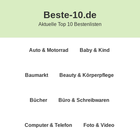
Zur
Zum
Beste-10.de
Hauptnavigation
Inhalt
springen
springen
Aktuelle Top 10 Bestenlisten
Auto & Motorrad
Baby & Kind
Bau­markt
Beau­ty & Körperpflege
Bücher
Büro & Schreibwaren
Com­pu­ter & Telefon
Foto & Video