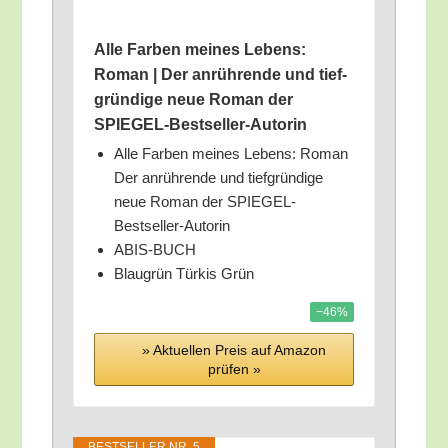
Alle Far­ben mei­nes Lebens:
Roman | Der anrüh­ren­de und tief­
grün­di­ge neue Roman der
SPIEGEL-Bestseller-Autorin
Alle Far­ben mei­nes Lebens: Roman
Der anrüh­ren­de und tief­grün­di­ge
neue Roman der SPIEGEL-
Bestseller-Autorin
ABIS-BUCH
Blau­grün Tür­kis Grün
−46%
» Aktu­el­len Preis auf Ama­zon
prü­fen »
BEST­SEL­LER NR. 5