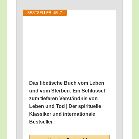
BEST­SEL­LER NR. 7
Das tibe­ti­sche Buch vom Leben
und vom Ster­ben: Ein Schlüs­sel
zum tie­fe­ren Ver­ständ­nis von
Leben und Tod | Der spi­ri­tu­el­le
Klas­si­ker und inter­na­tio­na­le
Bestseller