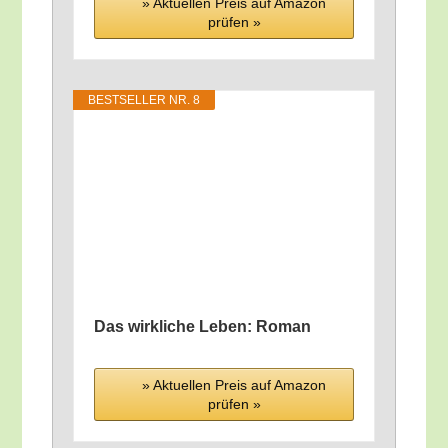
» Aktu­el­len Preis auf Ama­zon
prü­fen »
BEST­SEL­LER NR. 8
Das wirk­li­che Leben: Roman
» Aktu­el­len Preis auf Ama­zon
prü­fen »