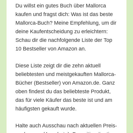
Du willst ein gutes Buch über Mal­lor­ca
kau­fen und fragst dich: Was ist das bes­te
Mal­lor­ca-Buch? Mei­ne Emp­feh­lung, um dir
dei­ne Kauf­ent­schei­dung zu erleich­tern:
Schau dir die nach­fol­gen­de Lis­te der Top
10 Best­sel­ler von Ama­zon an.
Die­se Lis­te zeigt dir die zehn aktu­ell
belieb­tes­ten und meist­ge­kauf­ten Mal­lor­ca-
Bücher (Best­sel­ler) von Amazon.de. Ganz
oben fin­dest du das belieb­tes­te Pro­dukt,
das für vie­le Käu­fer das bes­te ist und am
häu­figs­ten gekauft wurde.
Hal­te auch Aus­schau nach aktu­el­len Preis­