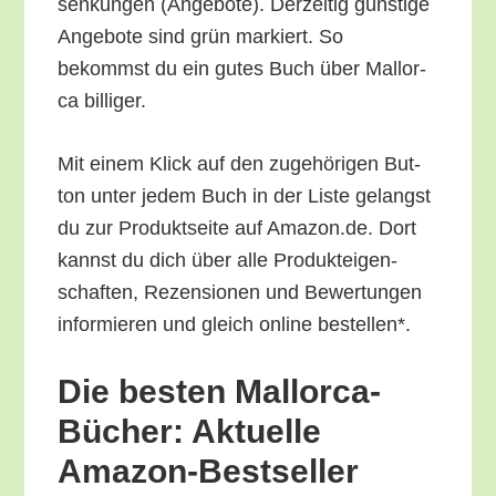
sen­kun­gen (Ange­bo­te). Der­zei­tig güns­ti­ge
Ange­bo­te sind grün mar­kiert. So
bekommst du ein gutes Buch über Mal­lor­
ca billiger.
Mit einem Klick auf den zuge­hö­ri­gen But­
ton unter jedem Buch in der Lis­te gelangst
du zur Pro­dukt­sei­te auf Amazon.de. Dort
kannst du dich über alle Pro­duk­tei­gen­
schaf­ten, Rezen­sio­nen und Bewer­tun­gen
infor­mie­ren und gleich online bestellen*.
Die bes­ten Mal­lor­ca-
Bücher: Aktu­el­le
Amazon-Bestseller