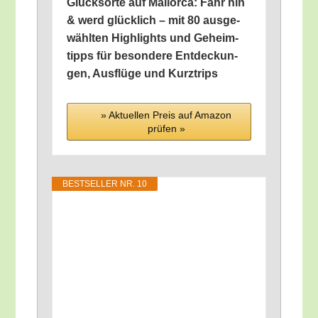
Glücksor­te auf Mal­lor­ca: Fahr hin
& werd glück­lich – mit 80 aus­ge­
wähl­ten High­lights und Geheim­
tipps für beson­de­re Ent­de­ckun­
gen, Aus­flü­ge und Kurztrips
» Aktu­el­len Preis auf Ama­zon
prü­fen »
BEST­SEL­LER NR. 10