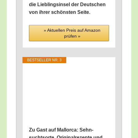
die Lieb­lings­in­sel der Deut­schen
von ihrer schöns­ten Seite.
» Aktu­el­len Preis auf Ama­zon
prü­fen »
BEST­SEL­LER NR. 3
Zu Gast auf Mal­lor­ca: Sehn­
suchtsor­te, Ori­gi­nal­re­zep­te und