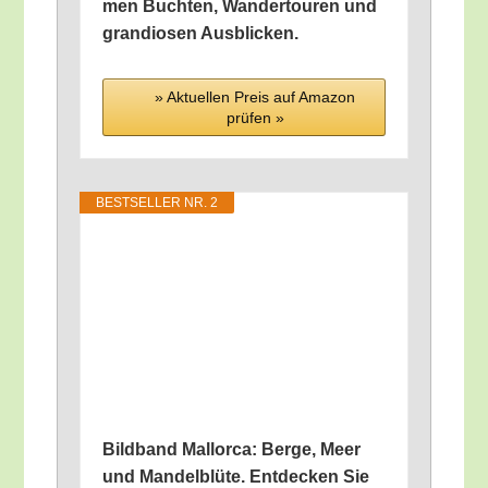
men Buch­ten, Wan­der­tou­ren und
gran­dio­sen Ausblicken.
» Aktu­el­len Preis auf Ama­zon
prü­fen »
BEST­SEL­LER NR. 2
Bild­band Mal­lor­ca: Ber­ge, Meer
und Man­del­blü­te. Ent­de­cken Sie