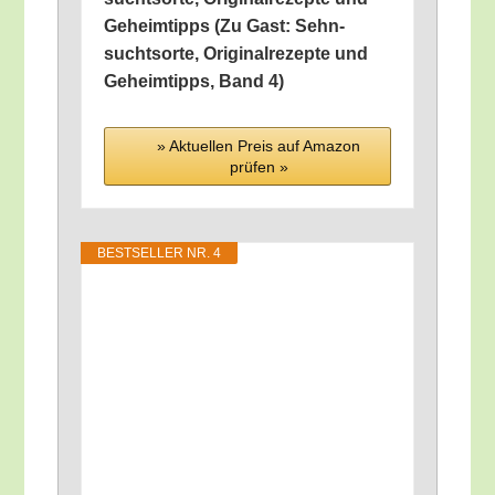
Geheim­tipps (Zu Gast: Sehn­
suchtsor­te, Ori­gi­nal­re­zep­te und
Geheim­tipps, Band 4)
» Aktu­el­len Preis auf Ama­zon
prü­fen »
BEST­SEL­LER NR. 4