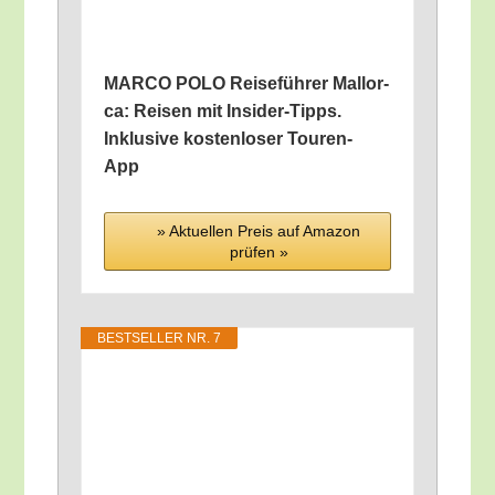
MARCO POLO Rei­se­füh­rer Mal­lor­
ca: Rei­sen mit Insi­der-Tipps.
Inklu­si­ve kos­ten­lo­ser Touren-
App
» Aktu­el­len Preis auf Ama­zon
prü­fen »
BEST­SEL­LER NR. 7