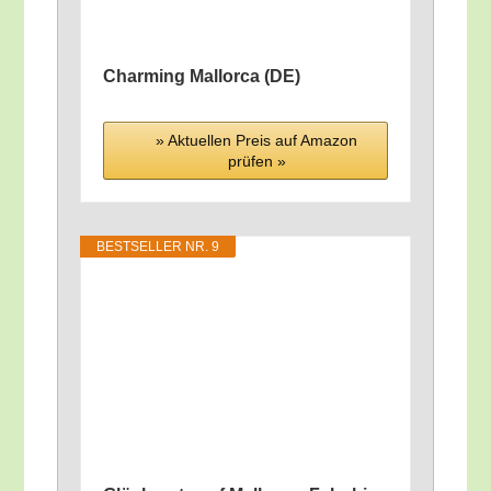
Char­ming Mal­lor­ca (DE)
» Aktu­el­len Preis auf Ama­zon
prü­fen »
BEST­SEL­LER NR. 9