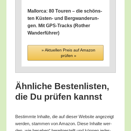
Mal­lor­ca: 80 Tou­ren – die schöns­
ten Küs­ten- und Berg­wan­de­run­
gen. Mit GPS-Tracks (Rother
Wanderführer)
» Aktu­el­len Preis auf Ama­zon
prü­fen »
Ähn­li­che Bes­ten­lis­ten,
die Du prü­fen kannst
Bestimm­te Inhal­te, die auf die­ser Web­site ange­zeigt
wer­den, stam­men von Ama­zon. Die­se Inhal­te wer­
den „wie bese­hen“ bereit­ge­stellt und kön­nen jeder­