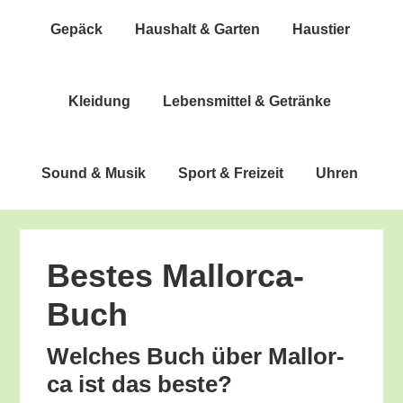
Gepäck
Haus­halt & Garten
Haus­tier
Klei­dung
Lebens­mit­tel & Getränke
Sound & Musik
Sport & Freizeit
Uhren
Bes­tes Mallorca-
Buch
Wel­ches Buch über Mal­lor­
ca ist das beste?