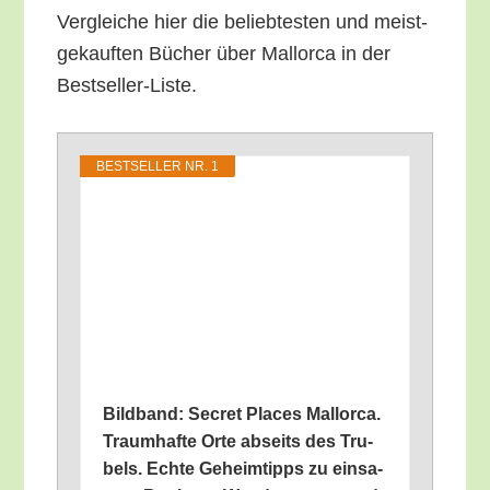
Ver­glei­che hier die belieb­tes­ten und meist­
ge­kauf­ten Bücher über Mal­lor­ca in der
Bestseller-Liste.
BEST­SEL­LER NR. 1
Bild­band: Secret Places Mal­lor­ca.
Traum­haf­te Orte abseits des Tru­
bels. Ech­te Geheim­tipps zu ein­sa­