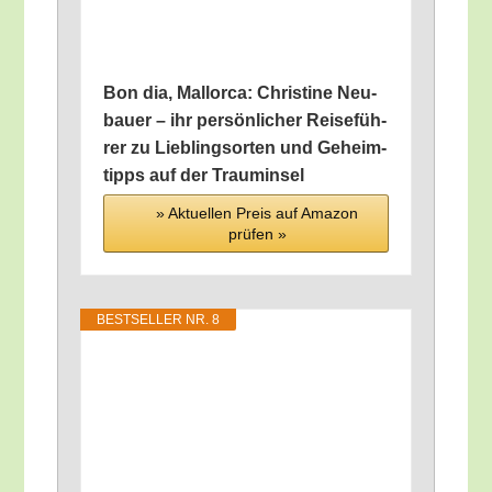
Bon dia, Mal­lor­ca: Chris­ti­ne Neu­
bau­er – ihr per­sön­li­cher Rei­se­füh­
rer zu Lieb­lings­or­ten und Geheim­
tipps auf der Trauminsel
» Aktu­el­len Preis auf Ama­zon
prü­fen »
BEST­SEL­LER NR. 8