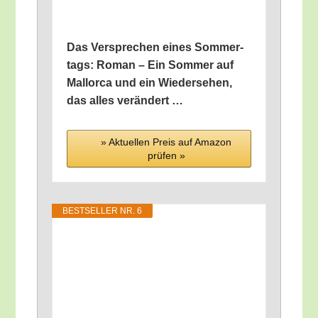
Das Ver­spre­chen eines Som­mer­
tags: Roman – Ein Som­mer auf
Mal­lor­ca und ein Wie­der­se­hen,
das alles verändert …
» Aktu­el­len Preis auf Ama­zon
prü­fen »
BEST­SEL­LER NR. 6