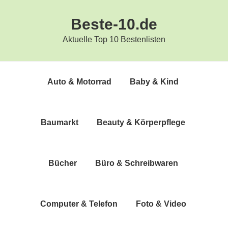
Zur
Zum
Beste-10.de
Hauptnavigation
Inhalt
springen
springen
Aktuelle Top 10 Bestenlisten
Auto & Motorrad
Baby & Kind
Bau­markt
Beau­ty & Körperpflege
Bücher
Büro & Schreibwaren
Com­pu­ter & Telefon
Foto & Video