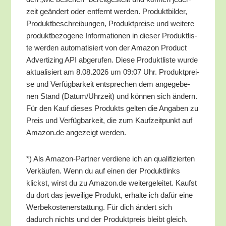
zeit geän­dert oder ent­fernt wer­den. Pro­dukt­bil­der,
Pro­dukt­be­schrei­bun­gen, Pro­dukt­prei­se und wei­te­re
pro­dukt­be­zo­ge­ne Infor­ma­tio­nen in die­ser Pro­dukt­lis­
te wer­den auto­ma­ti­siert von der Ama­zon Pro­duct
Adver­tiz­ing API abge­ru­fen. Die­se Pro­dukt­lis­te wur­de
aktua­li­siert am 8.08.2026 um 09:07 Uhr. Pro­dukt­prei­
se und Ver­füg­bar­keit ent­spre­chen dem ange­ge­be­
nen Stand (Datum/​Uhrzeit) und kön­nen sich ändern.
Für den Kauf die­ses Pro­dukts gel­ten die Anga­ben zu
Preis und Ver­füg­bar­keit, die zum Kauf­zeit­punkt auf
Amazon.de ange­zeigt werden.
*) Als Ama­zon-Part­ner ver­die­ne ich an qua­li­fi­zier­ten
Ver­käu­fen. Wenn du auf einen der Pro­dukt­links
klickst, wirst du zu Amazon.de wei­ter­ge­lei­tet. Kaufst
du dort das jewei­li­ge Pro­dukt, erhal­te ich dafür eine
Wer­be­kos­ten­er­stat­tung. Für dich ändert sich
dadurch nichts und der Pro­dukt­preis bleibt gleich.