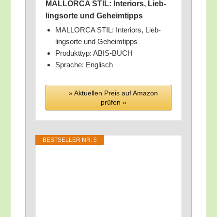
MALLORCA STIL: Inte­ri­ors, Lieb­
lings­or­te und Geheimtipps
MALLORCA STIL: Inte­ri­ors, Lieb­
lings­or­te und Geheimtipps
Pro­dukt­typ: ABIS-BUCH
Spra­che: Englisch
» Aktu­el­len Preis auf Ama­zon
prü­fen »
BEST­SEL­LER NR. 5