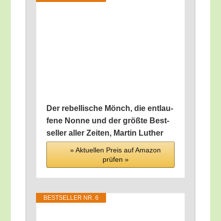
Der rebel­li­sche Mönch, die ent­lau­
fe­ne Non­ne und der größ­te Best­
sel­ler aller Zei­ten, Mar­tin Luther
» Aktu­el­len Preis auf Ama­zon
prü­fen »
BEST­SEL­LER NR. 6