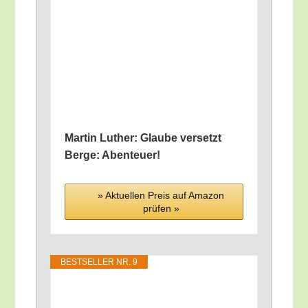
Mar­tin Luther: Glau­be ver­setzt
Ber­ge: Abenteuer!
» Aktu­el­len Preis auf Ama­zon
prü­fen »
BEST­SEL­LER NR. 9