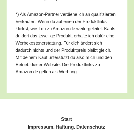
*) Als Ama­zon-Part­ner ver­die­ne ich an qua­li­fi­zier­ten
Ver­käu­fen. Wenn du auf einen der Pro­dukt­links
klickst, wirst du zu Amazon.de wei­ter­ge­lei­tet. Kaufst
du dort das jewei­li­ge Pro­dukt, erhal­te ich dafür eine
Wer­be­kos­ten­er­stat­tung. Für dich ändert sich
dadurch nichts und der Pro­dukt­preis bleibt gleich.
Mit dei­nem Kauf unter­stützt du also mich und den
Betrieb die­ser Web­site. Die Pro­dukt­links zu
Amazon.de gel­ten als Werbung.
Start
Impres­sum, Haf­tung, Datenschutz