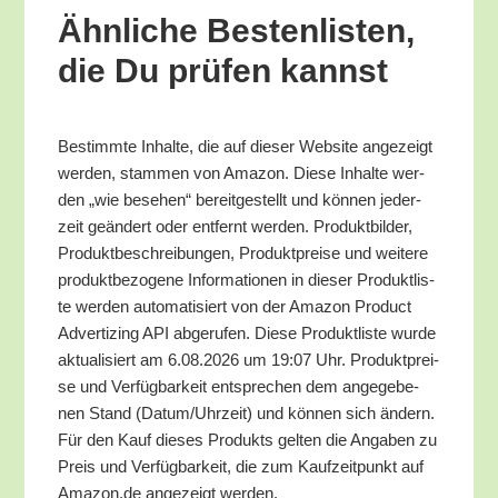
Ähn­li­che Bes­ten­lis­ten,
die Du prü­fen kannst
Bestimm­te Inhal­te, die auf die­ser Web­site ange­zeigt
wer­den, stam­men von Ama­zon. Die­se Inhal­te wer­
den „wie bese­hen“ bereit­ge­stellt und kön­nen jeder­
zeit geän­dert oder ent­fernt wer­den. Pro­dukt­bil­der,
Pro­dukt­be­schrei­bun­gen, Pro­dukt­prei­se und wei­te­re
pro­dukt­be­zo­ge­ne Infor­ma­tio­nen in die­ser Pro­dukt­lis­
te wer­den auto­ma­ti­siert von der Ama­zon Pro­duct
Adver­tiz­ing API abge­ru­fen. Die­se Pro­dukt­lis­te wur­de
aktua­li­siert am 6.08.2026 um 19:07 Uhr. Pro­dukt­prei­
se und Ver­füg­bar­keit ent­spre­chen dem ange­ge­be­
nen Stand (Datum/​Uhrzeit) und kön­nen sich ändern.
Für den Kauf die­ses Pro­dukts gel­ten die Anga­ben zu
Preis und Ver­füg­bar­keit, die zum Kauf­zeit­punkt auf
Amazon.de ange­zeigt werden.