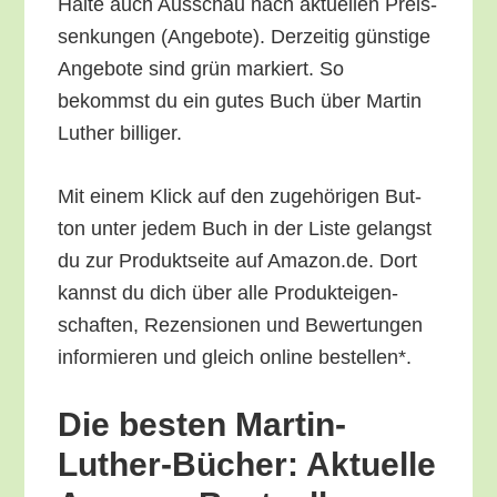
Hal­te auch Aus­schau nach aktu­el­len Preis­
sen­kun­gen (Ange­bo­te). Der­zei­tig güns­ti­ge
Ange­bo­te sind grün mar­kiert. So
bekommst du ein gutes Buch über Mar­tin
Luther billiger.
Mit einem Klick auf den zuge­hö­ri­gen But­
ton unter jedem Buch in der Lis­te gelangst
du zur Pro­dukt­sei­te auf Amazon.de. Dort
kannst du dich über alle Pro­duk­tei­gen­
schaf­ten, Rezen­sio­nen und Bewer­tun­gen
infor­mie­ren und gleich online bestellen*.
Die bes­ten Mar­tin-
Luther-Bücher: Aktu­el­le