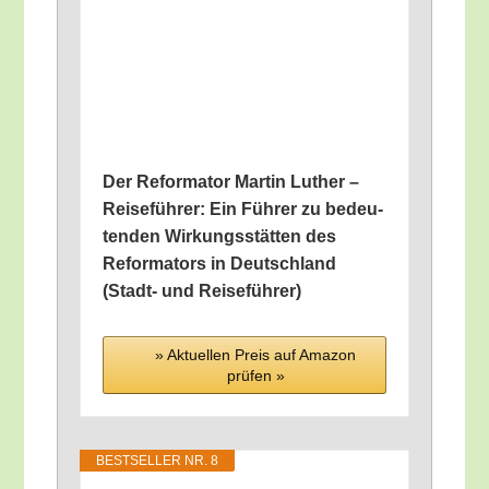
Der Refor­ma­tor Mar­tin Luther –
Rei­se­füh­rer: Ein Füh­rer zu bedeu­
ten­den Wir­kungs­stät­ten des
Refor­ma­tors in Deutsch­land
(Stadt- und Reiseführer)
» Aktu­el­len Preis auf Ama­zon
prü­fen »
BEST­SEL­LER NR. 8