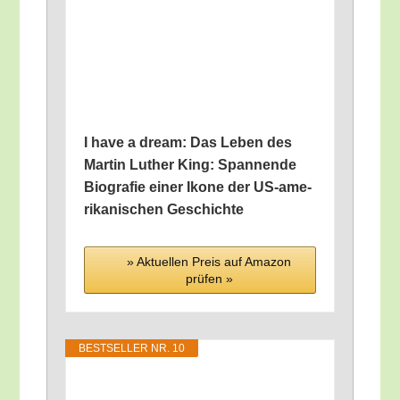
I have a dream: Das Leben des
Mar­tin Luther King: Span­nen­de
Bio­gra­fie einer Iko­ne der US-ame­
ri­ka­ni­schen Geschichte
» Aktu­el­len Preis auf Ama­zon
prü­fen »
BEST­SEL­LER NR. 10