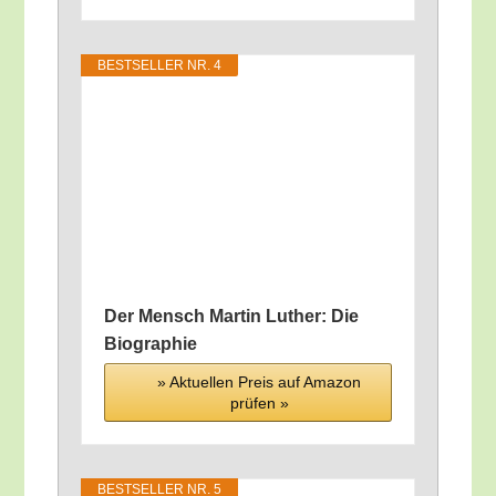
BEST­SEL­LER NR. 4
Der Mensch Mar­tin Luther: Die
Biographie
» Aktu­el­len Preis auf Ama­zon
prü­fen »
BEST­SEL­LER NR. 5