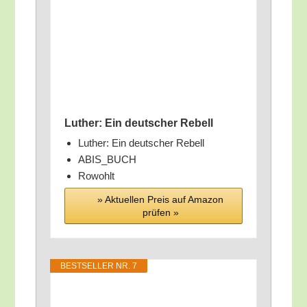
Luther: Ein deut­scher Rebell
Luther: Ein deut­scher Rebell
ABIS_​BUCH
Rowohlt
» Aktu­el­len Preis auf Ama­zon
prü­fen »
BEST­SEL­LER NR. 7