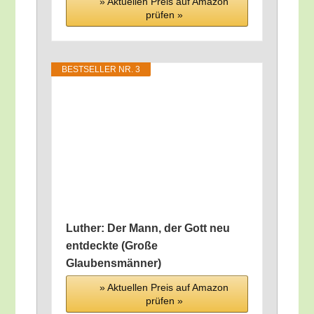
» Aktu­el­len Preis auf Ama­zon
prü­fen »
BEST­SEL­LER NR. 3
Luther: Der Mann, der Gott neu
ent­deck­te (Gro­ße
Glaubensmänner)
» Aktu­el­len Preis auf Ama­zon
prü­fen »