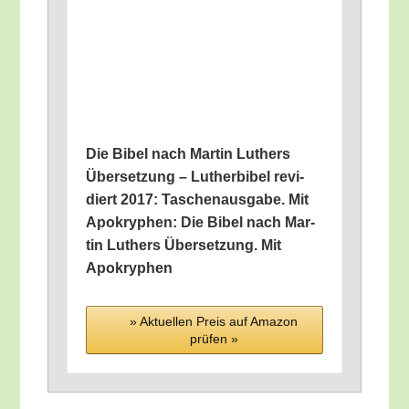
Die Bibel nach Mar­tin Luthers
Über­set­zung – Luther­bi­bel revi­
diert 2017: Taschen­aus­ga­be. Mit
Apo­kry­phen: Die Bibel nach Mar­
tin Luthers Über­set­zung. Mit
Apokryphen
» Aktu­el­len Preis auf Ama­zon
prü­fen »