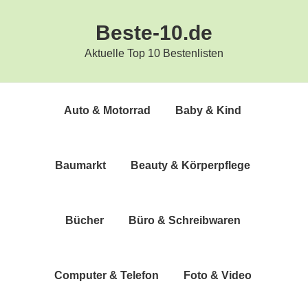
Zur
Zum
Beste-10.de
Hauptnavigation
Inhalt
springen
springen
Aktuelle Top 10 Bestenlisten
Auto & Motorrad
Baby & Kind
Bau­markt
Beau­ty & Körperpflege
Bücher
Büro & Schreibwaren
Com­pu­ter & Telefon
Foto & Video