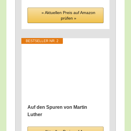
» Aktu­el­len Preis auf Ama­zon
prü­fen »
BEST­SEL­LER NR. 2
Auf den Spu­ren von Mar­tin
Luther