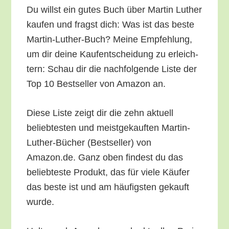
Du willst ein gutes Buch über Mar­tin Luther
kau­fen und fragst dich: Was ist das bes­te
Mar­tin-Luther-Buch? Mei­ne Emp­feh­lung,
um dir dei­ne Kauf­ent­schei­dung zu erleich­
tern: Schau dir die nach­fol­gen­de Lis­te der
Top 10 Best­sel­ler von Ama­zon an.
Die­se Lis­te zeigt dir die zehn aktu­ell
belieb­tes­ten und meist­ge­kauf­ten Mar­tin-
Luther-Bücher (Best­sel­ler) von
Amazon.de. Ganz oben fin­dest du das
belieb­tes­te Pro­dukt, das für vie­le Käu­fer
das bes­te ist und am häu­figs­ten gekauft
wurde.