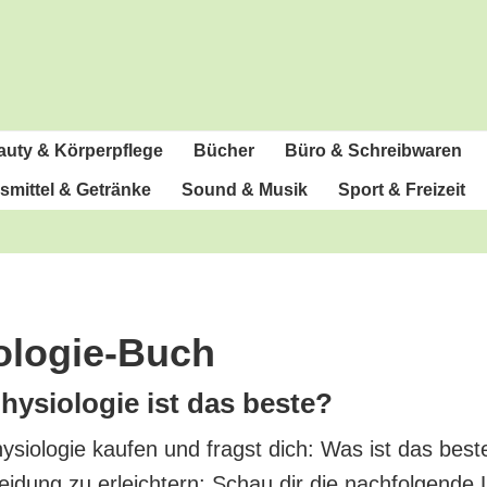
u­ty & Körperpflege
Bücher
Büro & Schreibwaren
­mit­tel & Getränke
Sound & Musik
Sport & Freizeit
ologie-Buch
y­sio­lo­gie ist das beste?
­sio­lo­gie kau­fen und fragst dich: Was ist das bes­te
ei­dung zu erleich­tern: Schau dir die nach­fol­gen­de 