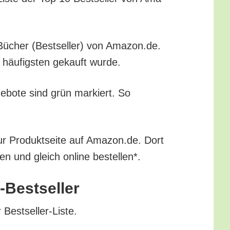
gie-Bücher (Best­sel­ler) von Amazon.de.
m häu­figs­ten gekauft wurde.
ge­bo­te sind grün mar­kiert. So
ur Pro­dukt­sei­te auf Amazon.de. Dort
ren und gleich online bestellen*.
n-Bestseller
r Bestseller-Liste.