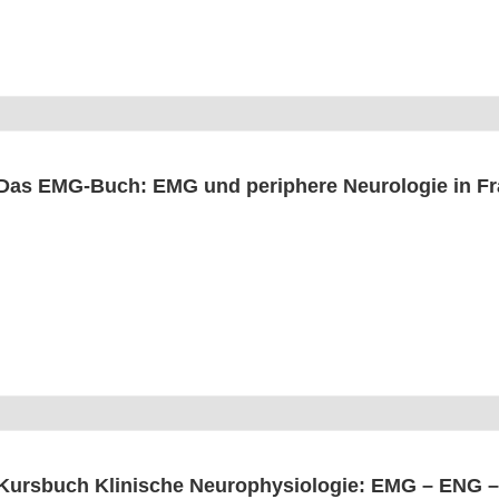
Das EMG-Buch: EMG und peri­phe­re Neu­ro­lo­gie in F
Kurs­buch Kli­ni­sche Neu­ro­phy­sio­lo­gie: EMG – ENG –