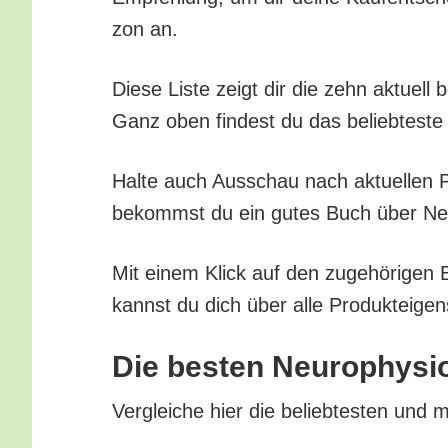
zon an.
Die­se Lis­te zeigt dir die zehn aktu­ell
Ganz oben fin­dest du das belieb­tes­te 
Hal­te auch Aus­schau nach aktu­el­len Pr
bekommst du ein gutes Buch über Neu­ro­
Mit einem Klick auf den zuge­hö­ri­gen 
kannst du dich über alle Pro­duk­tei­gen
Die bes­ten Neu­ro­phy­si
Ver­glei­che hier die belieb­tes­ten und m