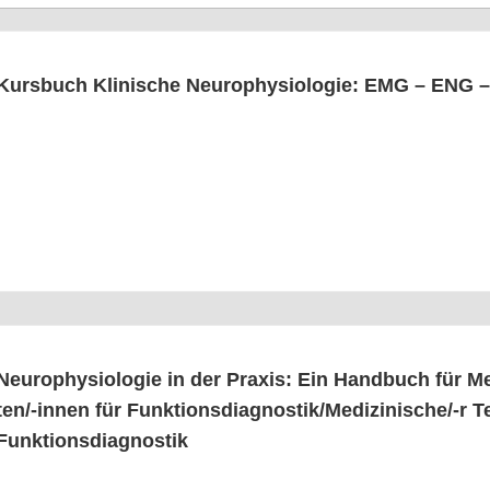
Kurs­buch Kli­ni­sche Neu­ro­phy­sio­lo­gie: EMG – ENG –
Neu­ro­phy­sio­lo­gie in der Pra­xis: Ein Hand­buch für Me
ten/-innen für Funk­ti­ons­dia­gnos­ti­k/­Me­di­zi­ni­sche/-r T
Funktionsdiagnostik