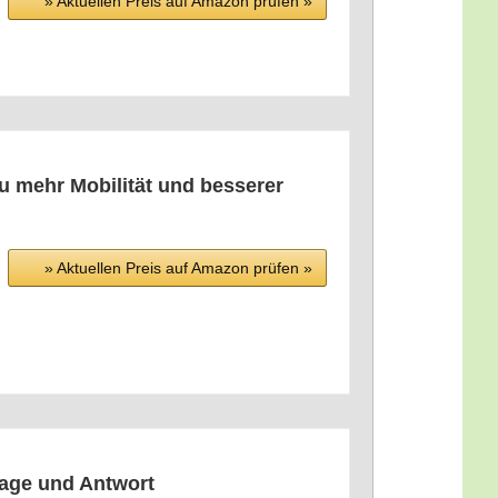
» Aktu­el­len Preis auf Ama­zon prü­fen »
u mehr Mobi­li­tät und bes­se­rer
» Aktu­el­len Preis auf Ama­zon prü­fen »
ra­ge und Antwort