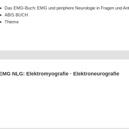
Das EMG-Buch: EMG und peri­phe­re Neu­ro­lo­gie in Fra­gen und An
ABIS BUCH
Thie­me
EMG NLG: Elek­tro­m­yo­gra­fie · Elektroneurografie