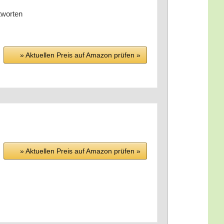
tworten
» Aktu­el­len Preis auf Ama­zon prü­fen »
» Aktu­el­len Preis auf Ama­zon prü­fen »