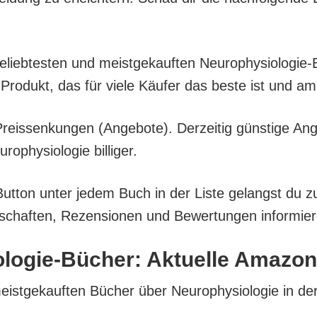
 belieb­tes­ten und meist­ge­kauf­ten Neu­ro­phy­sio­lo­
Pro­dukt, das für vie­le Käu­fer das bes­te ist und a
eis­sen­kun­gen (Ange­bo­te). Der­zei­tig güns­ti­ge An
phy­sio­lo­gie billiger.
But­ton unter jedem Buch in der Lis­te gelangst du z
­schaf­ten, Rezen­sio­nen und Bewer­tun­gen infor­mie­
o­lo­gie-Bücher: Aktu­el­le Amazo
eist­ge­kauf­ten Bücher über Neu­ro­phy­sio­lo­gie in de