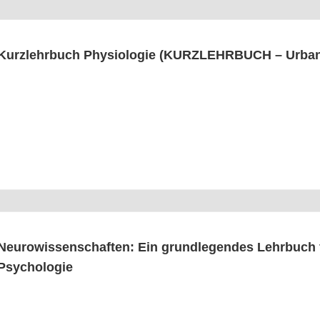
Kurz­lehr­buch Phy­sio­lo­gie (KURZLEHRBUCH – Urba
Neu­ro­wis­sen­schaf­ten: Ein grund­le­gen­des Lehr­buch 
Psychologie