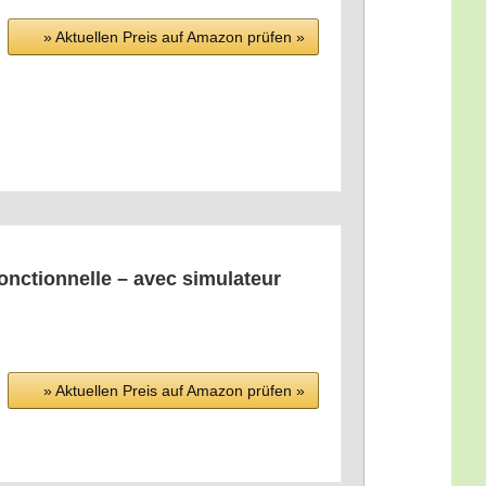
» Aktu­el­len Preis auf Ama­zon prü­fen »
fon­c­tion­nel­le – avec simu­la­teur
» Aktu­el­len Preis auf Ama­zon prü­fen »