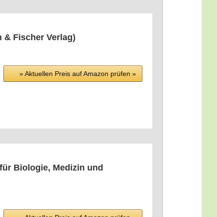
n & Fischer Verlag)
» Aktu­el­len Preis auf Ama­zon prü­fen »
für Bio­lo­gie, Medi­zin und