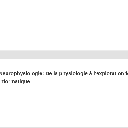
Neu­ro­phy­sio­lo­gie: De la phy­sio­lo­gie à l’ex­plo­ra­ti­on 
informatique