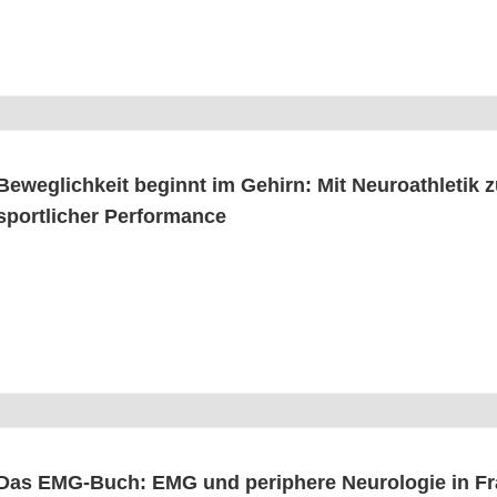
Beweg­lich­keit beginnt im Gehirn: Mit Neu­ro­ath­le­tik z
sport­li­cher Performance
Das EMG-Buch: EMG und peri­phe­re Neu­ro­lo­gie in F