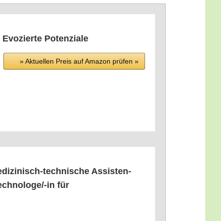
 Evo­zier­te Potenziale
» Aktu­el­len Preis auf Ama­zon prü­fen »
di­zi­nisch-tech­ni­sche Assis­ten­
ech­no­lo­ge/-in für