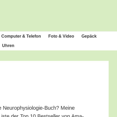
Com­pu­ter & Telefon
Foto & Video
Gepäck
Uhren
 Neu­ro­phy­sio­lo­gie-Buch? Mei­ne
Lis­te der Top 10 Best­sel­ler von Ama­