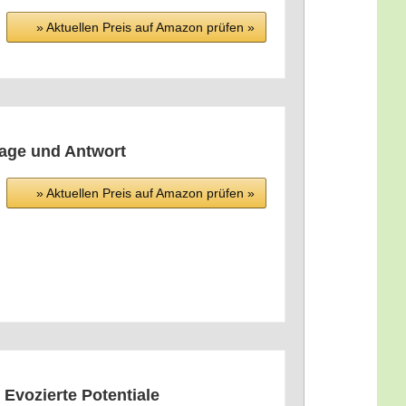
» Aktu­el­len Preis auf Ama­zon prü­fen »
ra­ge und Antwort
» Aktu­el­len Preis auf Ama­zon prü­fen »
 Evo­zier­te Potentiale