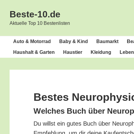
Zur
Zum
Beste-10.de
Hauptnavigation
Inhalt
springen
springen
Aktuelle Top 10 Bestenlisten
Auto & Motorrad
Baby & Kind
Bau­markt
Bea
Haus­halt & Garten
Haus­tier
Klei­dung
Lebens
Bes­tes Neurophysi
Wel­ches Buch über Neu­ro­ph
Du willst ein gutes Buch über Neu­ro­phy
Emp­feh­lung, um dir dei­ne Kauf­ent­sch