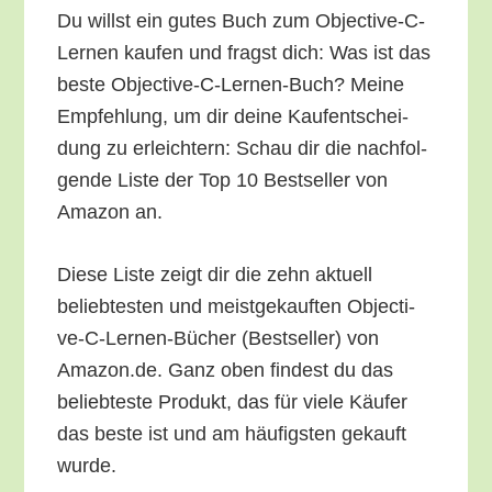
Du willst ein gutes Buch zum Objec­ti­ve-C-
Ler­nen kau­fen und fragst dich: Was ist das
bes­te Objec­ti­ve-C-Ler­nen-Buch? Mei­ne
Emp­feh­lung, um dir dei­ne Kauf­ent­schei­
dung zu erleich­tern: Schau dir die nach­fol­
gen­de Lis­te der Top 10 Best­sel­ler von
Ama­zon an.
Die­se Lis­te zeigt dir die zehn aktu­ell
belieb­tes­ten und meist­ge­kauf­ten Objec­ti­
ve-C-Ler­nen-Bücher (Best­sel­ler) von
Amazon.de. Ganz oben fin­dest du das
belieb­tes­te Pro­dukt, das für vie­le Käu­fer
das bes­te ist und am häu­figs­ten gekauft
wurde.