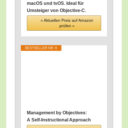
macOS und tvOS. Ide­al für
Umstei­ger von Objective‑C.
» Aktu­el­len Preis auf Ama­zon
prü­fen »
BEST­SEL­LER NR. 6
Manage­ment by Objec­ti­ves:
A Self-Ins­truc­tion­al Approach