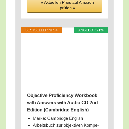
» Aktu­el­len Preis auf Ama­zon
prü­fen »
BEST­SEL­LER NR. 4
ANGE­BOT: 21%
Objec­ti­ve Pro­fi­ci­en­cy Work­book
with Ans­wers with Audio CD 2nd
Edi­ti­on (Cam­bridge English)
Mar­ke: Cam­bridge English
Arbeits­buch zur objek­ti­ven Kom­pe­