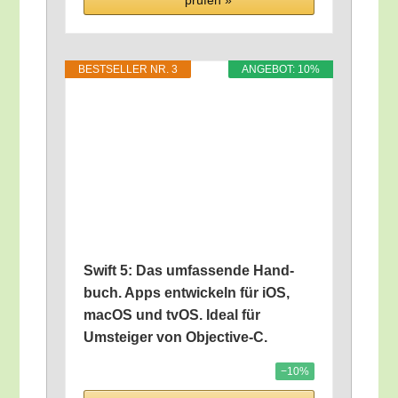
prü­fen »
BEST­SEL­LER NR. 3
ANGE­BOT: 10%
Swift 5: Das umfas­sen­de Hand­
buch. Apps ent­wi­ckeln für iOS,
macOS und tvOS. Ide­al für
Umstei­ger von Objective‑C.
−10%