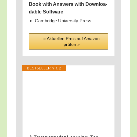
Book with Ans­wers with Down­loa­
da­ble Software
Cam­bridge Uni­ver­si­ty Press
» Aktu­el­len Preis auf Ama­zon
prü­fen »
BEST­SEL­LER NR. 2