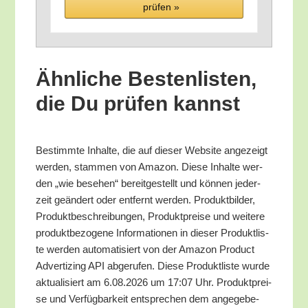
prü­fen »
Ähn­li­che Bes­ten­lis­ten,
die Du prü­fen kannst
Bestimm­te Inhal­te, die auf die­ser Web­site ange­zeigt
wer­den, stam­men von Ama­zon. Die­se Inhal­te wer­
den „wie bese­hen“ bereit­ge­stellt und kön­nen jeder­
zeit geän­dert oder ent­fernt wer­den. Pro­dukt­bil­der,
Pro­dukt­be­schrei­bun­gen, Pro­dukt­prei­se und wei­te­re
pro­dukt­be­zo­ge­ne Infor­ma­tio­nen in die­ser Pro­dukt­lis­
te wer­den auto­ma­ti­siert von der Ama­zon Pro­duct
Adver­tiz­ing API abge­ru­fen. Die­se Pro­dukt­lis­te wur­de
aktua­li­siert am 6.08.2026 um 17:07 Uhr. Pro­dukt­prei­
se und Ver­füg­bar­keit ent­spre­chen dem ange­ge­be­