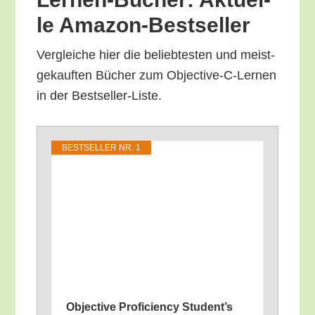
le Amazon-Bestseller
Ver­glei­che hier die belieb­tes­ten und meist­
ge­kauf­ten Bücher zum Objec­ti­ve-C-Ler­nen
in der Bestseller-Liste.
BEST­SEL­LER NR. 1
Objec­ti­ve Pro­fi­ci­en­cy Student’s