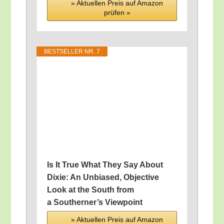
» Aktu­el­len Preis auf Ama­zon
prü­fen »
BEST­SEL­LER NR. 7
Is It True What They Say About
Dixie: An Unbi­a­sed, Objec­ti­ve
Look at the South from
a Southerner’s Viewpoint
» Aktu­el­len Preis auf Ama­zon