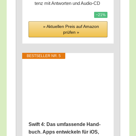
tenz mit Ant­wor­ten und Audio-CD
−21%
» Aktu­el­len Preis auf Ama­zon
prü­fen »
BEST­SEL­LER NR. 5
Swift 4: Das umfas­sen­de Hand­
buch. Apps ent­wi­ckeln für iOS,