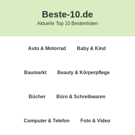
Zur
Zum
Beste-10.de
Hauptnavigation
Inhalt
springen
springen
Aktuelle Top 10 Bestenlisten
Auto & Motorrad
Baby & Kind
Bau­markt
Beau­ty & Körperpflege
Bücher
Büro & Schreibwaren
Com­pu­ter & Telefon
Foto & Video