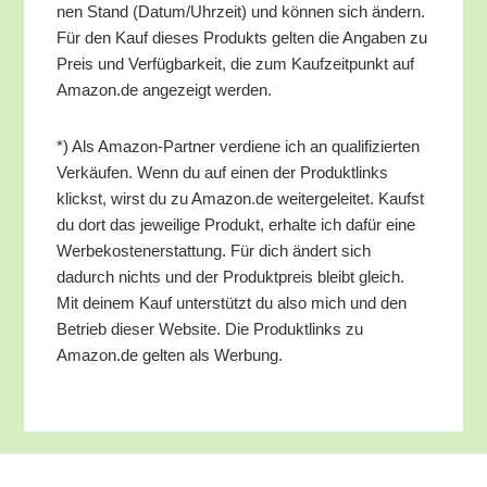
nen Stand (Datum/​Uhrzeit) und kön­nen sich ändern.
Für den Kauf die­ses Pro­dukts gel­ten die Anga­ben zu
Preis und Ver­füg­bar­keit, die zum Kauf­zeit­punkt auf
Amazon.de ange­zeigt werden.
*) Als Ama­zon-Part­ner ver­die­ne ich an qua­li­fi­zier­ten
Ver­käu­fen. Wenn du auf einen der Pro­dukt­links
klickst, wirst du zu Amazon.de wei­ter­ge­lei­tet. Kaufst
du dort das jewei­li­ge Pro­dukt, erhal­te ich dafür eine
Wer­be­kos­ten­er­stat­tung. Für dich ändert sich
dadurch nichts und der Pro­dukt­preis bleibt gleich.
Mit dei­nem Kauf unter­stützt du also mich und den
Betrieb die­ser Web­site. Die Pro­dukt­links zu
Amazon.de gel­ten als Werbung.