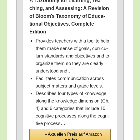
A Taxo­no­my for Lear­ning, Tea­
ching, and Asses­sing: A Revi­si­on
of Bloom’s Taxo­no­my of Edu­ca­
tio­nal Objec­ti­ves, Com­ple­te
Edition
Pro­vi­des tea­chers with a tool to help
them make sen­se of goals, cur­ri­cu­
lum stan­dards and objec­ti­ves and to
orga­ni­ze them so they are cle­ar­ly
unders­tood and…
Faci­li­ta­tes com­mu­ni­ca­ti­on across
sub­ject mat­ters and gra­de levels.
Descri­bes four types of know­ledge
along the know­ledge dimen­si­on (Ch.
4) and 6 cate­go­ries that include 19
cogni­ti­ve pro­ces­ses along the cogni­
ti­ve process…
» Aktu­el­len Preis auf Ama­zon