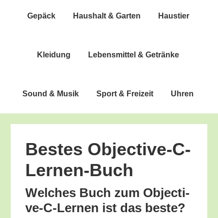
Gepäck
Haus­halt & Garten
Haus­tier
Klei­dung
Lebens­mit­tel & Getränke
Sound & Musik
Sport & Freizeit
Uhren
Bes­tes Objective-C-
Lernen-Buch
Wel­ches Buch zum Objec­ti­
ve-C-Ler­nen ist das beste?