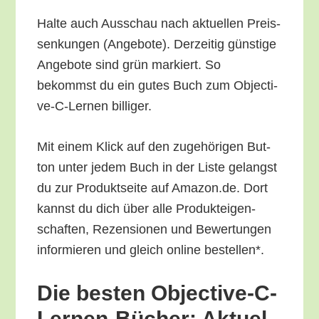
Hal­te auch Aus­schau nach aktu­el­len Preis­
sen­kun­gen (Ange­bo­te). Der­zei­tig güns­ti­ge
Ange­bo­te sind grün mar­kiert. So
bekommst du ein gutes Buch zum Objec­ti­
ve-C-Ler­nen billiger.
Mit einem Klick auf den zuge­hö­ri­gen But­
ton unter jedem Buch in der Lis­te gelangst
du zur Pro­dukt­sei­te auf Amazon.de. Dort
kannst du dich über alle Pro­duk­tei­gen­
schaf­ten, Rezen­sio­nen und Bewer­tun­gen
infor­mie­ren und gleich online bestellen*.
Die bes­ten Objec­ti­ve-C-
Ler­nen-Bücher: Aktu­el­