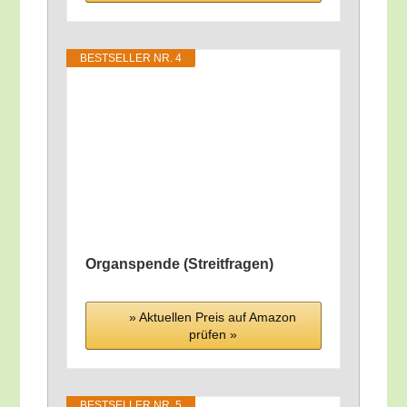
BEST­SEL­LER NR. 4
Organ­spen­de (Streit­fra­gen)
» Aktu­el­len Preis auf Ama­zon
prü­fen »
BEST­SEL­LER NR. 5