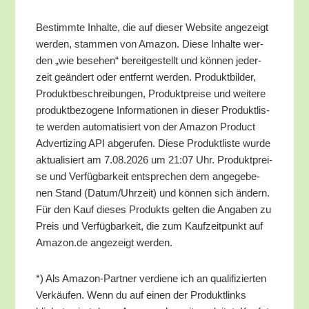
Bestimm­te Inhal­te, die auf die­ser Web­site ange­zeigt
wer­den, stam­men von Ama­zon. Die­se Inhal­te wer­
den „wie bese­hen“ bereit­ge­stellt und kön­nen jeder­
zeit geän­dert oder ent­fernt wer­den. Pro­dukt­bil­der,
Pro­dukt­be­schrei­bun­gen, Pro­dukt­prei­se und wei­te­re
pro­dukt­be­zo­ge­ne Infor­ma­tio­nen in die­ser Pro­dukt­lis­
te wer­den auto­ma­ti­siert von der Ama­zon Pro­duct
Adver­tiz­ing API abge­ru­fen. Die­se Pro­dukt­lis­te wur­de
aktua­li­siert am 7.08.2026 um 21:07 Uhr. Pro­dukt­prei­
se und Ver­füg­bar­keit ent­spre­chen dem ange­ge­be­
nen Stand (Datum/​Uhrzeit) und kön­nen sich ändern.
Für den Kauf die­ses Pro­dukts gel­ten die Anga­ben zu
Preis und Ver­füg­bar­keit, die zum Kauf­zeit­punkt auf
Amazon.de ange­zeigt werden.
*) Als Ama­zon-Part­ner ver­die­ne ich an qua­li­fi­zier­ten
Ver­käu­fen. Wenn du auf einen der Pro­dukt­links