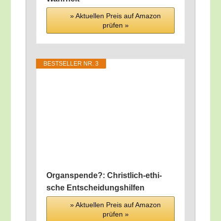
» Aktu­el­len Preis auf Ama­zon
prü­fen »
BEST­SEL­LER NR. 3
Organ­spen­de?: Christ­lich-ethi­
sche Entscheidungshilfen
» Aktu­el­len Preis auf Ama­zon
prü­fen »