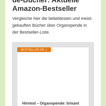
Amazon-Bestseller
Ver­glei­che hier die belieb­tes­ten und meist­
ge­kauf­ten Bücher über Organ­spen­de in
der Bestseller-Liste.
BEST­SEL­LER NR. 1
Hirn­tod – Organ­spen­de: bri­sant