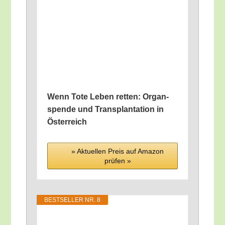
Wenn Tote Leben ret­ten: Organ­
spen­de und Trans­plan­ta­ti­on in
Österreich
» Aktu­el­len Preis auf Ama­zon
prü­fen »
BEST­SEL­LER NR. 8