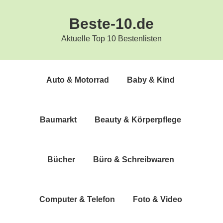
Zur
Zum
Beste-10.de
Hauptnavigation
Inhalt
springen
springen
Aktuelle Top 10 Bestenlisten
Auto & Motorrad
Baby & Kind
Bau­markt
Beau­ty & Körperpflege
Bücher
Büro & Schreibwaren
Com­pu­ter & Telefon
Foto & Video