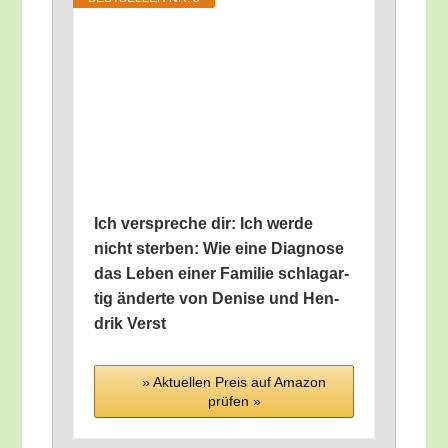
Ich ver­spre­che dir: Ich wer­de
nicht ster­ben: Wie eine Dia­gno­se
das Leben einer Fami­lie schlag­ar­
tig änder­te von Deni­se und Hen­
drik Verst
» Aktu­el­len Preis auf Ama­zon
prü­fen »