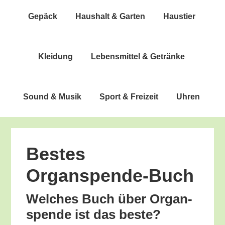
Gepäck
Haus­halt & Garten
Haus­tier
Klei­dung
Lebens­mit­tel & Getränke
Sound & Musik
Sport & Freizeit
Uhren
Bes­tes
Organspende-Buch
Wel­ches Buch über Organ­
spen­de ist das beste?