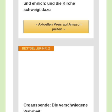
und ehr­lich: und die Kir­che
schweigt dazu
» Aktu­el­len Preis auf Ama­zon
prü­fen »
BEST­SEL­LER NR. 2
Organ­spen­de: Die ver­schwie­ge­ne
Wahrheit