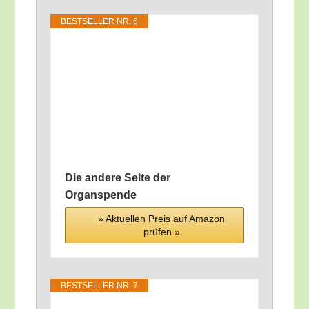
BEST­SEL­LER NR. 6
Die ande­re Sei­te der
Organspende
» Aktu­el­len Preis auf Ama­zon
prü­fen »
BEST­SEL­LER NR. 7