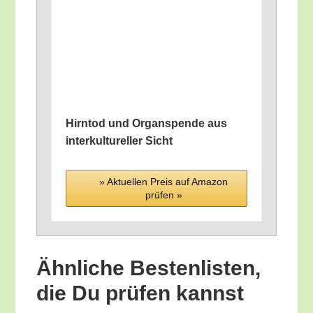
Hirn­tod und Organ­spen­de aus
inter­kul­tu­rel­ler Sicht
» Aktu­el­len Preis auf Ama­zon
prü­fen »
Ähn­li­che Bes­ten­lis­ten,
die Du prü­fen kannst