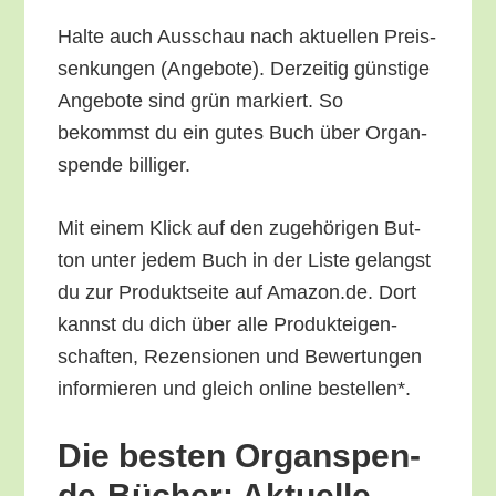
Hal­te auch Aus­schau nach aktu­el­len Preis­
sen­kun­gen (Ange­bo­te). Der­zei­tig güns­ti­ge
Ange­bo­te sind grün mar­kiert. So
bekommst du ein gutes Buch über Organ­
spen­de billiger.
Mit einem Klick auf den zuge­hö­ri­gen But­
ton unter jedem Buch in der Lis­te gelangst
du zur Pro­dukt­sei­te auf Amazon.de. Dort
kannst du dich über alle Pro­duk­tei­gen­
schaf­ten, Rezen­sio­nen und Bewer­tun­gen
infor­mie­ren und gleich online bestellen*.
Die bes­ten Organ­spen­
de-Bücher: Aktu­el­le