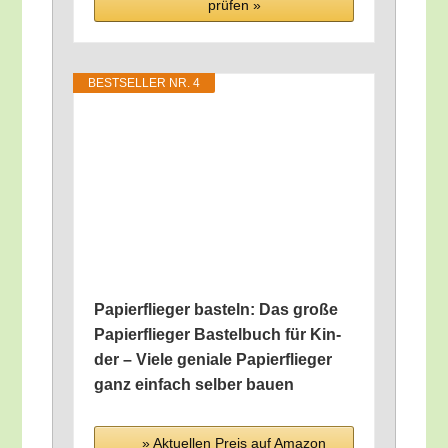
prü­fen »
BEST­SEL­LER NR. 4
Papier­flie­ger bas­teln: Das gro­ße
Papier­flie­ger Bas­tel­buch für Kin­
der – Vie­le genia­le Papier­flie­ger
ganz ein­fach sel­ber bauen
» Aktu­el­len Preis auf Ama­zon