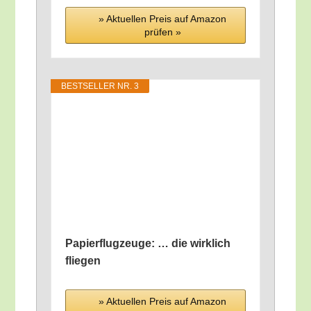
» Aktu­el­len Preis auf Ama­zon
prü­fen »
BEST­SEL­LER NR. 3
Papier­flug­zeu­ge: … die wirk­lich
fliegen
» Aktu­el­len Preis auf Ama­zon