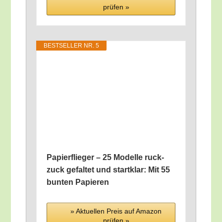
prü­fen »
BEST­SEL­LER NR. 5
Papier­flie­ger – 25 Model­le ruck­
zuck gefal­tet und start­klar: Mit 55
bun­ten Papieren
» Aktu­el­len Preis auf Ama­zon
prü­fen »