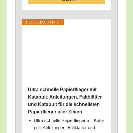
BEST­SEL­LER NR. 6
Ultra schnel­le Papier­flie­ger mit
Kata­pult: Anlei­tun­gen, Falt­blät­ter
und Kata­pult für die schnells­ten
Papier­flie­ger aller Zeiten
Ultra schnel­le Papier­flie­ger mit Kata­
pult: Anlei­tun­gen, Falt­blät­ter und