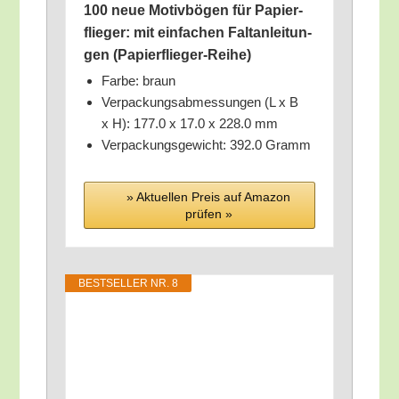
100 neue Motiv­bö­gen für Papier­
flie­ger: mit ein­fa­chen Falt­an­lei­tun­
gen (Papier­flie­ger-Rei­he)
Far­be: braun
Ver­pa­ckungs­ab­mes­sun­gen (L x B
x H): 177.0 x 17.0 x 228.0 mm
Ver­pa­ckungs­ge­wicht: 392.0 Gramm
» Aktu­el­len Preis auf Ama­zon
prü­fen »
BEST­SEL­LER NR. 8