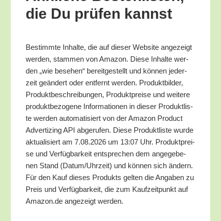
die Du prü­fen kannst
Bestimm­te Inhal­te, die auf die­ser Web­site ange­zeigt
wer­den, stam­men von Ama­zon. Die­se Inhal­te wer­
den „wie bese­hen“ bereit­ge­stellt und kön­nen jeder­
zeit geän­dert oder ent­fernt wer­den. Pro­dukt­bil­der,
Pro­dukt­be­schrei­bun­gen, Pro­dukt­prei­se und wei­te­re
pro­dukt­be­zo­ge­ne Infor­ma­tio­nen in die­ser Pro­dukt­lis­
te wer­den auto­ma­ti­siert von der Ama­zon Pro­duct
Adver­tiz­ing API abge­ru­fen. Die­se Pro­dukt­lis­te wur­de
aktua­li­siert am 7.08.2026 um 13:07 Uhr. Pro­dukt­prei­
se und Ver­füg­bar­keit ent­spre­chen dem ange­ge­be­
nen Stand (Datum/​Uhrzeit) und kön­nen sich ändern.
Für den Kauf die­ses Pro­dukts gel­ten die Anga­ben zu
Preis und Ver­füg­bar­keit, die zum Kauf­zeit­punkt auf
Amazon.de ange­zeigt werden.