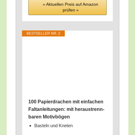
» Aktu­el­len Preis auf Ama­zon
prü­fen »
BEST­SEL­LER NR. 2
100 Papier­dra­chen mit ein­fa­chen
Falt­an­lei­tun­gen: mit her­aus­trenn­
ba­ren Motivbögen
Bas­teln und Kneten