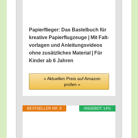
Papier­flie­ger: Das Bas­tel­buch für
krea­ti­ve Papier­flug­zeu­ge | Mit Falt­
vor­la­gen und Anlei­tungs­vi­de­os
ohne zusätz­li­ches Mate­ri­al | Für
Kin­der ab 6 Jahren
» Aktu­el­len Preis auf Ama­zon
prü­fen »
BEST­SEL­LER NR. 9
ANGE­BOT: 14%