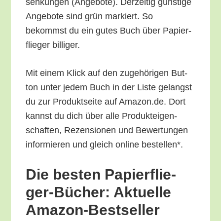
sen­kun­gen (Ange­bo­te). Der­zei­tig güns­ti­ge
Ange­bo­te sind grün mar­kiert. So
bekommst du ein gutes Buch über Papier­
flie­ger billiger.
Mit einem Klick auf den zuge­hö­ri­gen But­
ton unter jedem Buch in der Lis­te gelangst
du zur Pro­dukt­sei­te auf Amazon.de. Dort
kannst du dich über alle Pro­duk­tei­gen­
schaf­ten, Rezen­sio­nen und Bewer­tun­gen
infor­mie­ren und gleich online bestellen*.
Die bes­ten Papier­flie­
ger-Bücher: Aktu­el­le
Amazon-Bestseller