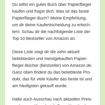
Du willst ein gutes Buch über Papier­flie­ger
kau­fen und fragst dich: Was ist das bes­te
Papier­flie­ger-Buch? Mei­ne Emp­feh­lung,
um dir dei­ne Kauf­ent­schei­dung zu erleich­
tern: Schau dir die nach­fol­gen­de Lis­te der
Top 10 Best­sel­ler von Ama­zon an.
Die­se Lis­te zeigt dir die zehn aktu­ell
belieb­tes­ten und meist­ge­kauf­ten Papier­
flie­ger-Bücher (Best­sel­ler) von Amazon.de.
Ganz oben fin­dest du das belieb­tes­te Pro­
dukt, das für vie­le Käu­fer das bes­te ist und
am häu­figs­ten gekauft wurde.
Hal­te auch Aus­schau nach aktu­el­len Preis­