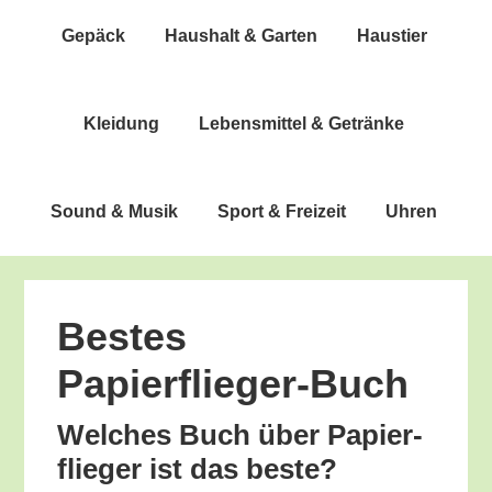
Gepäck
Haus­halt & Garten
Haus­tier
Klei­dung
Lebens­mit­tel & Getränke
Sound & Musik
Sport & Freizeit
Uhren
Bes­tes
Papierflieger-Buch
Wel­ches Buch über Papier­
flie­ger ist das beste?