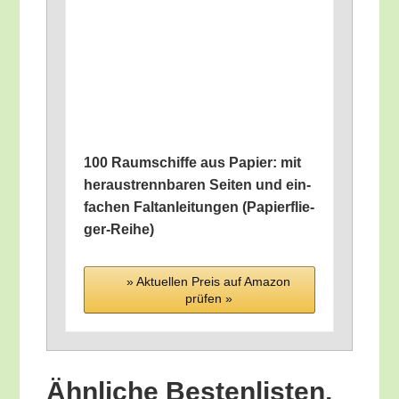
100 Raum­schif­fe aus Papier: mit
her­aus­trenn­ba­ren Sei­ten und ein­
fa­chen Falt­an­lei­tun­gen (Papier­flie­
ger-Rei­he)
» Aktu­el­len Preis auf Ama­zon
prü­fen »
Ähn­li­che Bes­ten­lis­ten,