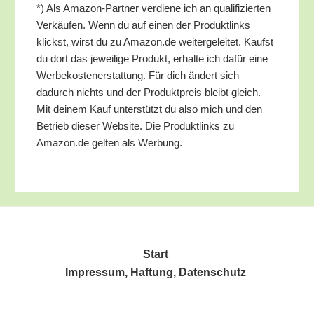
*) Als Ama­zon-Part­ner ver­die­ne ich an qua­li­fi­zier­ten
Ver­käu­fen. Wenn du auf einen der Pro­dukt­links
klickst, wirst du zu Amazon.de wei­ter­ge­lei­tet. Kaufst
du dort das jewei­li­ge Pro­dukt, erhal­te ich dafür eine
Wer­be­kos­ten­er­stat­tung. Für dich ändert sich
dadurch nichts und der Pro­dukt­preis bleibt gleich.
Mit dei­nem Kauf unter­stützt du also mich und den
Betrieb die­ser Web­site. Die Pro­dukt­links zu
Amazon.de gel­ten als Werbung.
Start
Impres­sum, Haf­tung, Datenschutz