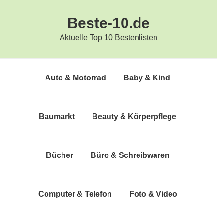
Zur
Zum
Beste-10.de
Hauptnavigation
Inhalt
springen
springen
Aktuelle Top 10 Bestenlisten
Auto & Motorrad
Baby & Kind
Bau­markt
Beau­ty & Körperpflege
Bücher
Büro & Schreibwaren
Com­pu­ter & Telefon
Foto & Video