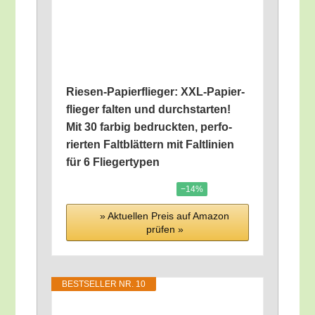
Rie­sen-Papier­flie­ger: XXL-Papier­
flie­ger fal­ten und durch­star­ten!
Mit 30 far­big bedruck­ten, per­fo­
rier­ten Falt­blät­tern mit Falt­li­ni­en
für 6 Fliegertypen
−14%
» Aktu­el­len Preis auf Ama­zon
prü­fen »
BEST­SEL­LER NR. 10