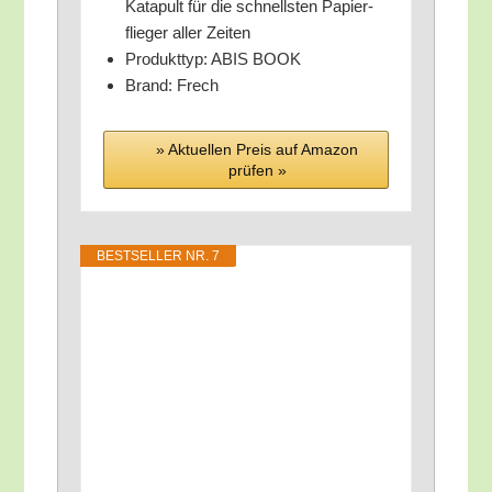
Kata­pult für die schnells­ten Papier­
flie­ger aller Zeiten
Pro­dukt­typ: ABIS BOOK
Brand: Frech
» Aktu­el­len Preis auf Ama­zon
prü­fen »
BEST­SEL­LER NR. 7