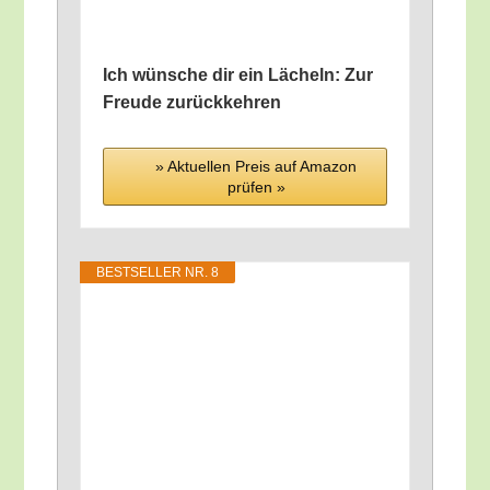
Ich wün­sche dir ein Lächeln: Zur
Freu­de zurückkehren
» Aktu­el­len Preis auf Ama­zon
prü­fen »
BEST­SEL­LER NR. 8