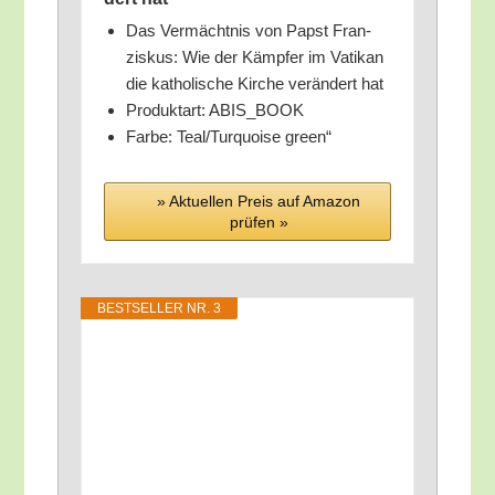
Das Ver­mächt­nis von Papst Fran­
zis­kus: Wie der Kämp­fer im Vati­kan
die katho­li­sche Kir­che ver­än­dert hat
Pro­dukt­art: ABIS_BOOK
Far­be: Teal/​Turquoise green“
» Aktu­el­len Preis auf Ama­zon
prü­fen »
BEST­SEL­LER NR. 3