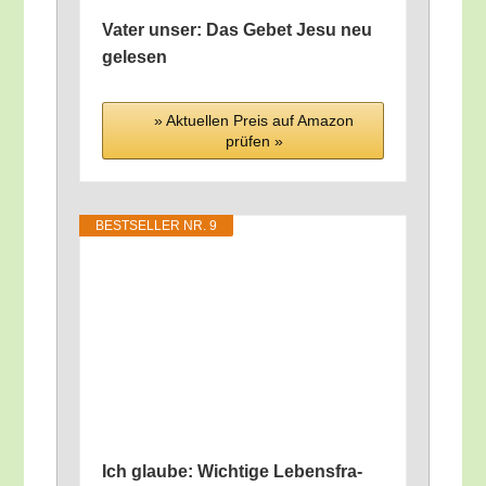
Vater unser: Das Gebet Jesu neu
gelesen
» Aktu­el­len Preis auf Ama­zon
prü­fen »
BEST­SEL­LER NR. 9
Ich glau­be: Wich­ti­ge Lebens­fra­