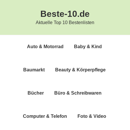
Zur
Zum
Beste-10.de
Hauptnavigation
Inhalt
springen
springen
Aktuelle Top 10 Bestenlisten
Auto & Motorrad
Baby & Kind
Bau­markt
Beau­ty & Körperpflege
Bücher
Büro & Schreibwaren
Com­pu­ter & Telefon
Foto & Video