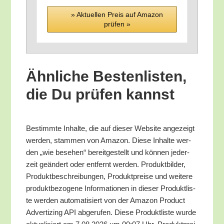
» Aktu­el­len Preis auf Ama­zon
prü­fen »
Ähn­li­che Bes­ten­lis­ten,
die Du prü­fen kannst
Bestimm­te Inhal­te, die auf die­ser Web­site ange­zeigt
wer­den, stam­men von Ama­zon. Die­se Inhal­te wer­
den „wie bese­hen“ bereit­ge­stellt und kön­nen jeder­
zeit geän­dert oder ent­fernt wer­den. Pro­dukt­bil­der,
Pro­dukt­be­schrei­bun­gen, Pro­dukt­prei­se und wei­te­re
pro­dukt­be­zo­ge­ne Infor­ma­tio­nen in die­ser Pro­dukt­lis­
te wer­den auto­ma­ti­siert von der Ama­zon Pro­duct
Adver­tiz­ing API abge­ru­fen. Die­se Pro­dukt­lis­te wur­de