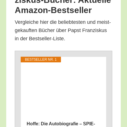
Amazon-Bestseller
Ver­glei­che hier die belieb­tes­ten und meist­
ge­kauf­ten Bücher über Papst Fran­zis­kus
in der Bestseller-Liste.
BEST­SEL­LER NR. 1
Hof­fe: Die Auto­bio­gra­fie – SPIE­