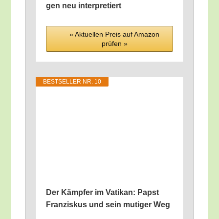
gen neu interpretiert
» Aktu­el­len Preis auf Ama­zon
prü­fen »
BEST­SEL­LER NR. 10
Der Kämp­fer im Vati­kan: Papst
Fran­zis­kus und sein muti­ger Weg