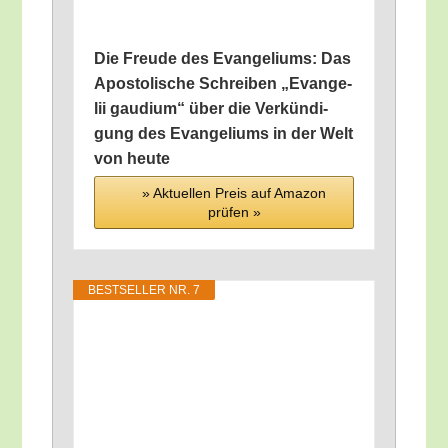
Die Freu­de des Evan­ge­li­ums: Das
Apos­to­li­sche Schrei­ben „Evan­ge­
lii gau­di­um“ über die Ver­kün­di­
gung des Evan­ge­li­ums in der Welt
von heute
» Aktu­el­len Preis auf Ama­zon
prü­fen »
BEST­SEL­LER NR. 7