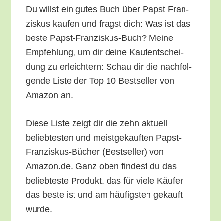
Du willst ein gutes Buch über Papst Fran­
zis­kus kau­fen und fragst dich: Was ist das
bes­te Papst-Fran­zis­kus-Buch? Mei­ne
Emp­feh­lung, um dir dei­ne Kauf­ent­schei­
dung zu erleich­tern: Schau dir die nach­fol­
gen­de Lis­te der Top 10 Best­sel­ler von
Ama­zon an.
Die­se Lis­te zeigt dir die zehn aktu­ell
belieb­tes­ten und meist­ge­kauf­ten Papst-
Fran­zis­kus-Bücher (Best­sel­ler) von
Amazon.de. Ganz oben fin­dest du das
belieb­tes­te Pro­dukt, das für vie­le Käu­fer
das bes­te ist und am häu­figs­ten gekauft
wurde.