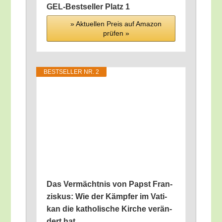
GEL-Best­sel­ler Platz 1
» Aktu­el­len Preis auf Ama­zon
prü­fen »
BEST­SEL­LER NR. 2
Das Ver­mächt­nis von Papst Fran­
zis­kus: Wie der Kämp­fer im Vati­
kan die katho­li­sche Kir­che ver­än­
dert hat