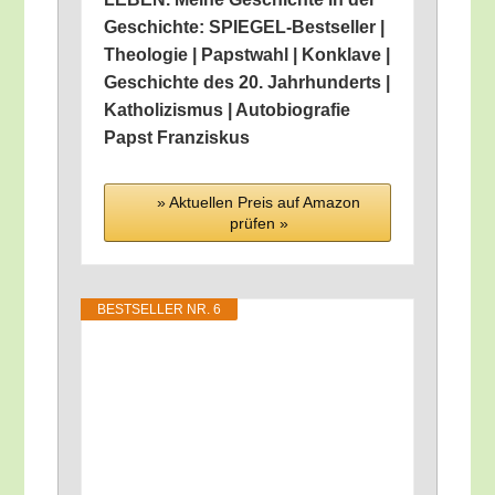
Geschich­te: SPIE­GEL-Best­sel­ler |
Theo­lo­gie | Papst­wahl | Kon­kla­ve |
Geschich­te des 20. Jahr­hun­derts |
Katho­li­zis­mus | Auto­bio­gra­fie
Papst Franziskus
» Aktu­el­len Preis auf Ama­zon
prü­fen »
BEST­SEL­LER NR. 6