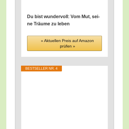
Du bist wun­der­voll: Vom Mut, sei­
ne Träu­me zu leben
» Aktu­el­len Preis auf Ama­zon
prü­fen »
BEST­SEL­LER NR. 4