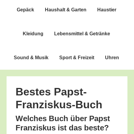
Gepäck
Haus­halt & Garten
Haus­tier
Klei­dung
Lebens­mit­tel & Getränke
Sound & Musik
Sport & Freizeit
Uhren
Bes­tes Papst-
Franziskus-Buch
Wel­ches Buch über Papst
Fran­zis­kus ist das beste?