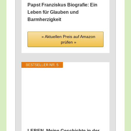
Papst Fran­zis­kus Bio­gra­fie: Ein
Leben für Glau­ben und
Barmherzigkeit
» Aktu­el­len Preis auf Ama­zon
prü­fen »
BEST­SEL­LER NR. 5
LEBEN. Mei­ne Geschich­te in der