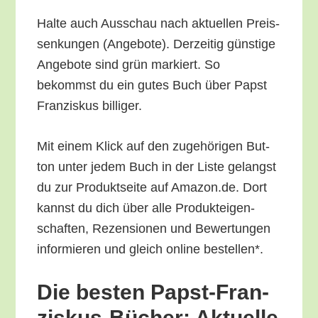
Hal­te auch Aus­schau nach aktu­el­len Preis­
sen­kun­gen (Ange­bo­te). Der­zei­tig güns­ti­ge
Ange­bo­te sind grün mar­kiert. So
bekommst du ein gutes Buch über Papst
Fran­zis­kus billiger.
Mit einem Klick auf den zuge­hö­ri­gen But­
ton unter jedem Buch in der Lis­te gelangst
du zur Pro­dukt­sei­te auf Amazon.de. Dort
kannst du dich über alle Pro­duk­tei­gen­
schaf­ten, Rezen­sio­nen und Bewer­tun­gen
infor­mie­ren und gleich online bestellen*.
Die bes­ten Papst-Fran­
zis­kus-Bücher: Aktu­el­le