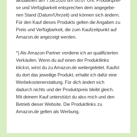
aktua­li­siert am 7.08.2026 um 00:07 Uhr. Pro­dukt­prei­
se und Ver­füg­bar­keit ent­spre­chen dem ange­ge­be­
nen Stand (Datum/​Uhrzeit) und kön­nen sich ändern.
Für den Kauf die­ses Pro­dukts gel­ten die Anga­ben zu
Preis und Ver­füg­bar­keit, die zum Kauf­zeit­punkt auf
Amazon.de ange­zeigt werden.
*) Als Ama­zon-Part­ner ver­die­ne ich an qua­li­fi­zier­ten
Ver­käu­fen. Wenn du auf einen der Pro­dukt­links
klickst, wirst du zu Amazon.de wei­ter­ge­lei­tet. Kaufst
du dort das jewei­li­ge Pro­dukt, erhal­te ich dafür eine
Wer­be­kos­ten­er­stat­tung. Für dich ändert sich
dadurch nichts und der Pro­dukt­preis bleibt gleich.
Mit dei­nem Kauf unter­stützt du also mich und den
Betrieb die­ser Web­site. Die Pro­dukt­links zu
Amazon.de gel­ten als Werbung.