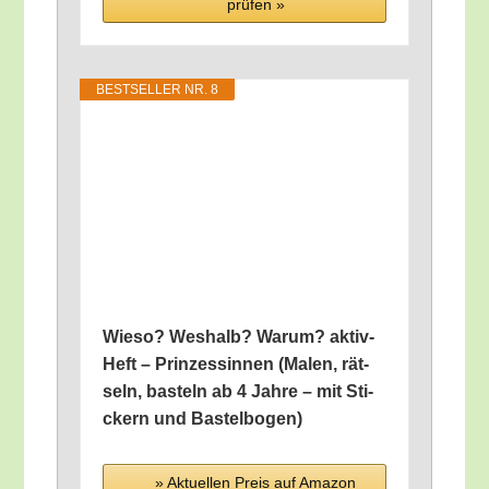
prü­fen »
BEST­SEL­LER NR. 8
Wie­so? Wes­halb? War­um? aktiv-
Heft – Prin­zes­sin­nen (Malen, rät­
seln, bas­teln ab 4 Jah­re – mit Sti­
ckern und Bastelbogen)
» Aktu­el­len Preis auf Ama­zon