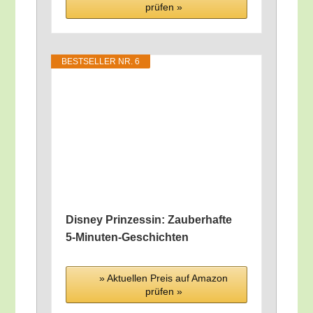
prü­fen »
BEST­SEL­LER NR. 6
Dis­ney Prin­zes­sin: Zau­ber­haf­te
5‑Mi­nu­ten-Geschich­ten
» Aktu­el­len Preis auf Ama­zon
prü­fen »