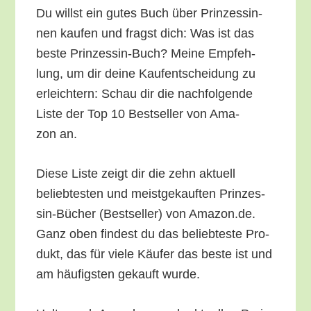
Du willst ein gutes Buch über Prin­zes­sin­
nen kau­fen und fragst dich: Was ist das
bes­te Prin­zes­sin-Buch? Mei­ne Emp­feh­
lung, um dir dei­ne Kauf­ent­schei­dung zu
erleich­tern: Schau dir die nach­fol­gen­de
Lis­te der Top 10 Best­sel­ler von Ama­
zon an.
Die­se Lis­te zeigt dir die zehn aktu­ell
belieb­tes­ten und meist­ge­kauf­ten Prin­zes­
sin-Bücher (Best­sel­ler) von Amazon.de.
Ganz oben fin­dest du das belieb­tes­te Pro­
dukt, das für vie­le Käu­fer das bes­te ist und
am häu­figs­ten gekauft wurde.