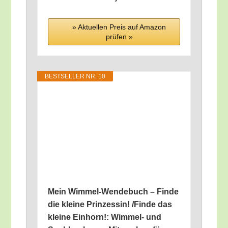
» Aktu­el­len Preis auf Ama­zon
prü­fen »
BEST­SEL­LER NR. 10
Mein Wim­mel-Wen­de­buch – Fin­de
die klei­ne Prin­zes­sin! /​Fin­de das
klei­ne Ein­horn!: Wim­mel- und