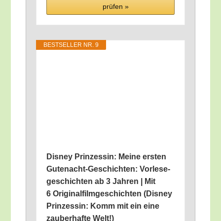
prü­fen »
BEST­SEL­LER NR. 9
Dis­ney Prin­zes­sin: Mei­ne ers­ten
Gute­nacht-Geschich­ten: Vor­le­se­
ge­schich­ten ab 3 Jah­ren | Mit
6 Ori­gi­nal­film­ge­schich­ten (Dis­ney
Prin­zes­sin: Komm mit ein eine
zau­ber­haf­te Welt!)