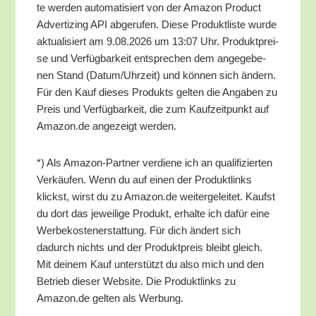
te wer­den auto­ma­ti­siert von der Ama­zon Pro­duct
Adver­tiz­ing API abge­ru­fen. Die­se Pro­dukt­lis­te wur­de
aktua­li­siert am 9.08.2026 um 13:07 Uhr. Pro­dukt­prei­
se und Ver­füg­bar­keit ent­spre­chen dem ange­ge­be­
nen Stand (Datum/​Uhrzeit) und kön­nen sich ändern.
Für den Kauf die­ses Pro­dukts gel­ten die Anga­ben zu
Preis und Ver­füg­bar­keit, die zum Kauf­zeit­punkt auf
Amazon.de ange­zeigt werden.
*) Als Ama­zon-Part­ner ver­die­ne ich an qua­li­fi­zier­ten
Ver­käu­fen. Wenn du auf einen der Pro­dukt­links
klickst, wirst du zu Amazon.de wei­ter­ge­lei­tet. Kaufst
du dort das jewei­li­ge Pro­dukt, erhal­te ich dafür eine
Wer­be­kos­ten­er­stat­tung. Für dich ändert sich
dadurch nichts und der Pro­dukt­preis bleibt gleich.
Mit dei­nem Kauf unter­stützt du also mich und den
Betrieb die­ser Web­site. Die Pro­dukt­links zu
Amazon.de gel­ten als Werbung.