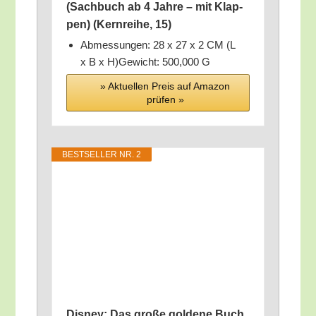
(Sach­buch ab 4 Jah­re – mit Klap­
pen) (Kern­rei­he, 15)
Abmes­sun­gen: 28 x 27 x 2 CM (L
x B x H)Gewicht: 500,000 G
» Aktu­el­len Preis auf Ama­zon
prü­fen »
BEST­SEL­LER NR. 2
Dis­ney: Das gro­ße gol­de­ne Buch