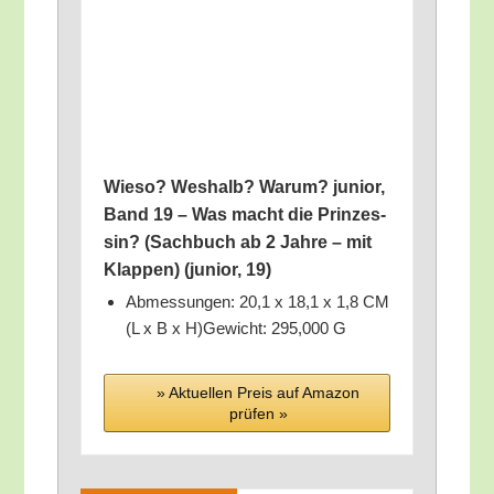
Wie­so? Wes­halb? War­um? juni­or,
Band 19 – Was macht die Prin­zes­
sin? (Sach­buch ab 2 Jah­re – mit
Klap­pen) (juni­or, 19)
Abmes­sun­gen: 20,1 x 18,1 x 1,8 CM
(L x B x H)Gewicht: 295,000 G
» Aktu­el­len Preis auf Ama­zon
prü­fen »