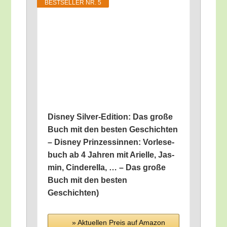
BEST­SEL­LER NR. 5
Dis­ney Sil­ver-Edi­ti­on: Das gro­ße
Buch mit den bes­ten Geschich­ten
– Dis­ney Prin­zes­sin­nen: Vor­le­se­
buch ab 4 Jah­ren mit Ari­el­le, Jas­
min, Cin­de­r­el­la, … – Das gro­ße
Buch mit den bes­ten
Geschichten)
» Aktu­el­len Preis auf Ama­zon