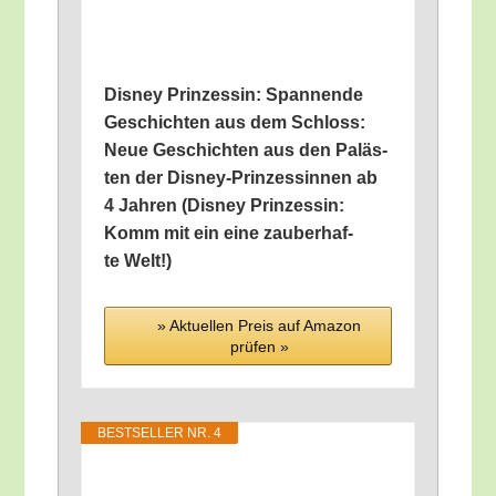
Dis­ney Prin­zes­sin: Span­nen­de
Geschich­ten aus dem Schloss:
Neue Geschich­ten aus den Paläs­
ten der Dis­ney-Prin­zes­sin­nen ab
4 Jah­ren (Dis­ney Prin­zes­sin:
Komm mit ein eine zau­ber­haf­
te Welt!)
» Aktu­el­len Preis auf Ama­zon
prü­fen »
BEST­SEL­LER NR. 4