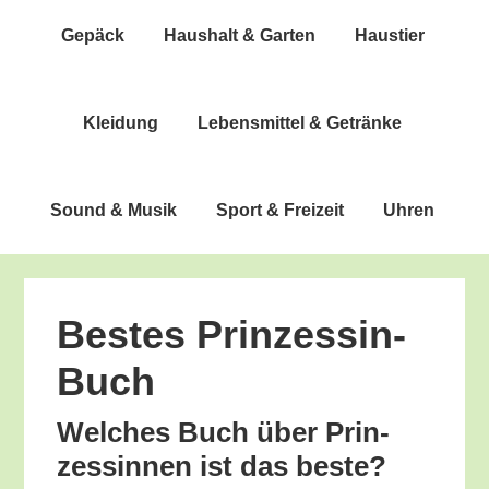
Gepäck
Haus­halt & Garten
Haus­tier
Klei­dung
Lebens­mit­tel & Getränke
Sound & Musik
Sport & Freizeit
Uhren
Bes­tes Prinzessin-
Buch
Wel­ches Buch über Prin­
zes­sin­nen ist das beste?