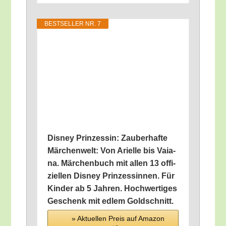
BEST­SEL­LER NR. 7
Dis­ney Prin­zes­sin: Zau­ber­haf­te
Mär­chen­welt: Von Ari­el­le bis Vai­a­
na. Mär­chen­buch mit allen 13 offi­
zi­el­len Dis­ney Prin­zes­sin­nen. Für
Kin­der ab 5 Jah­ren. Hoch­wer­ti­ges
Geschenk mit edlem Goldschnitt.
» Aktu­el­len Preis auf Ama­zon