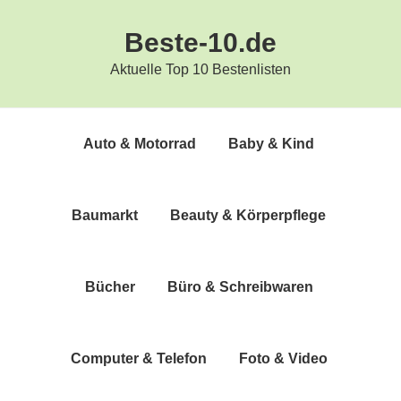
Zur
Zum
Beste-10.de
Hauptnavigation
Inhalt
springen
springen
Aktuelle Top 10 Bestenlisten
Auto & Motorrad
Baby & Kind
Bau­markt
Beau­ty & Körperpflege
Bücher
Büro & Schreibwaren
Com­pu­ter & Telefon
Foto & Video