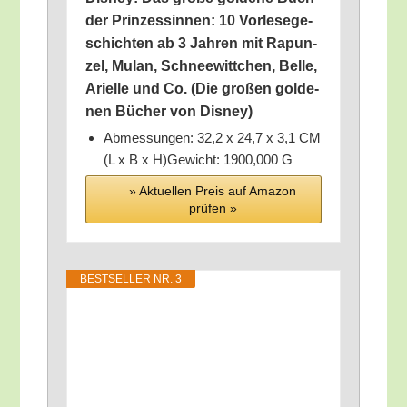
der Prin­zes­sin­nen: 10 Vor­le­se­ge­
schich­ten ab 3 Jah­ren mit Rapun­
zel, Mulan, Schnee­witt­chen, Bel­le,
Ari­el­le und Co. (Die gro­ßen gol­de­
nen Bücher von Disney)
Abmes­sun­gen: 32,2 x 24,7 x 3,1 CM
(L x B x H)Gewicht: 1900,000 G
» Aktu­el­len Preis auf Ama­zon
prü­fen »
BEST­SEL­LER NR. 3