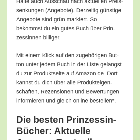
Hal­te auch Aus­schau nach aktu­el­len Preis­
sen­kun­gen (Ange­bo­te). Der­zei­tig güns­ti­ge
Ange­bo­te sind grün mar­kiert. So
bekommst du ein gutes Buch über Prin­
zes­sin­nen billiger.
Mit einem Klick auf den zuge­hö­ri­gen But­
ton unter jedem Buch in der Lis­te gelangst
du zur Pro­dukt­sei­te auf Amazon.de. Dort
kannst du dich über alle Pro­duk­tei­gen­
schaf­ten, Rezen­sio­nen und Bewer­tun­gen
infor­mie­ren und gleich online bestellen*.
Die bes­ten Prin­zes­sin-
Bücher: Aktu­el­le