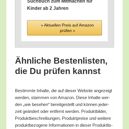
Such­buch zum Mit­ma­chen für
Kin­der ab 2 Jahren
» Aktu­el­len Preis auf Ama­zon
prü­fen »
Ähn­li­che Bes­ten­lis­ten,
die Du prü­fen kannst
Bestimm­te Inhal­te, die auf die­ser Web­site ange­zeigt
wer­den, stam­men von Ama­zon. Die­se Inhal­te wer­
den „wie bese­hen“ bereit­ge­stellt und kön­nen jeder­
zeit geän­dert oder ent­fernt wer­den. Pro­dukt­bil­der,
Pro­dukt­be­schrei­bun­gen, Pro­dukt­prei­se und wei­te­re
pro­dukt­be­zo­ge­ne Infor­ma­tio­nen in die­ser Pro­dukt­lis­