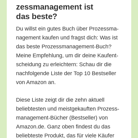
zess­ma­nage­ment ist
das beste?
Du willst ein gutes Buch über Pro­zess­ma­
nage­ment kau­fen und fragst dich: Was ist
das bes­te Pro­zess­ma­nage­ment-Buch?
Mei­ne Emp­feh­lung, um dir dei­ne Kauf­ent­
schei­dung zu erleich­tern: Schau dir die
nach­fol­gen­de Lis­te der Top 10 Best­sel­ler
von Ama­zon an.
Die­se Lis­te zeigt dir die zehn aktu­ell
belieb­tes­ten und meist­ge­kauf­ten Pro­zess­
ma­nage­ment-Bücher (Best­sel­ler) von
Amazon.de. Ganz oben fin­dest du das
belieb­tes­te Pro­dukt, das für vie­le Käu­fer