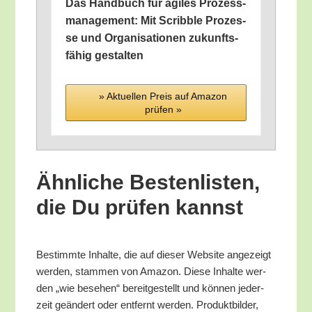
Das Hand­buch für agi­les Pro­zess­
ma­nage­ment: Mit Scribb­le Pro­zes­
se und Orga­ni­sa­tio­nen zukunfts­
fä­hig gestalten
» Aktu­el­len Preis auf Ama­zon
prü­fen »
Ähn­li­che Bes­ten­lis­ten,
die Du prü­fen kannst
Bestimm­te Inhal­te, die auf die­ser Web­site ange­zeigt
wer­den, stam­men von Ama­zon. Die­se Inhal­te wer­
den „wie bese­hen“ bereit­ge­stellt und kön­nen jeder­
zeit geän­dert oder ent­fernt wer­den. Pro­dukt­bil­der,