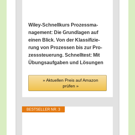
Wiley-Schnell­kurs Pro­zess­ma­
nage­ment: Die Grund­la­gen auf
einen Blick. Von der Klas­si­fi­zie­
rung von Pro­zes­sen bis zur Pro­
zess­steue­rung. Schnell­test: Mit
Übungs­auf­ga­ben und Lösungen
» Aktu­el­len Preis auf Ama­zon
prü­fen »
BEST­SEL­LER NR. 3