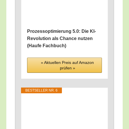
Pro­zess­op­ti­mie­rung 5.0: Die KI-
Revo­lu­ti­on als Chan­ce nut­zen
(Hau­fe Fachbuch)
» Aktu­el­len Preis auf Ama­zon
prü­fen »
BEST­SEL­LER NR. 6