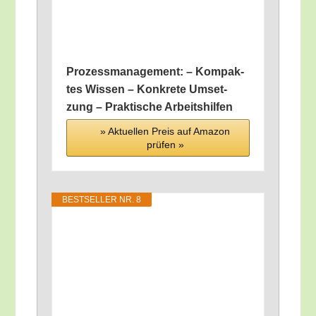
Pro­zess­ma­nage­ment: – Kom­pak­
tes Wis­sen – Kon­kre­te Umset­
zung – Prak­ti­sche Arbeitshilfen
» Aktu­el­len Preis auf Ama­zon
prü­fen »
BEST­SEL­LER NR. 8