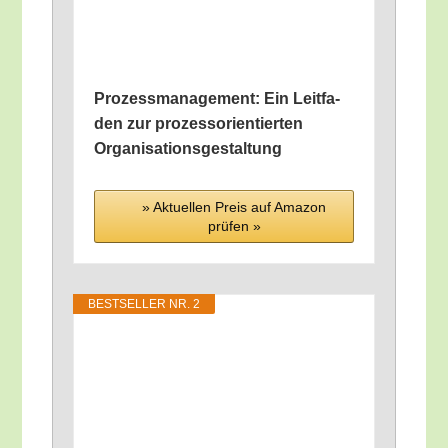
Pro­zess­ma­nage­ment: Ein Leit­fa­
den zur pro­zess­ori­en­tier­ten
Organisationsgestaltung
» Aktu­el­len Preis auf Ama­zon
prü­fen »
BEST­SEL­LER NR. 2