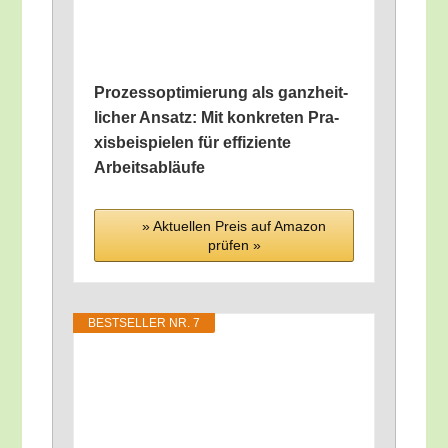
Pro­zess­op­ti­mie­rung als ganz­heit­
li­cher Ansatz: Mit kon­kre­ten Pra­
xis­bei­spie­len für effi­zi­en­te
Arbeitsabläufe
» Aktu­el­len Preis auf Ama­zon
prü­fen »
BEST­SEL­LER NR. 7