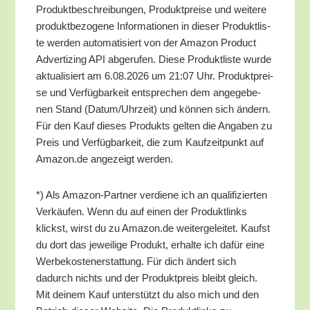
Pro­dukt­be­schrei­bun­gen, Pro­dukt­prei­se und wei­te­re
pro­dukt­be­zo­ge­ne Infor­ma­tio­nen in die­ser Pro­dukt­lis­
te wer­den auto­ma­ti­siert von der Ama­zon Pro­duct
Adver­tiz­ing API abge­ru­fen. Die­se Pro­dukt­lis­te wur­de
aktua­li­siert am 6.08.2026 um 21:07 Uhr. Pro­dukt­prei­
se und Ver­füg­bar­keit ent­spre­chen dem ange­ge­be­
nen Stand (Datum/​Uhrzeit) und kön­nen sich ändern.
Für den Kauf die­ses Pro­dukts gel­ten die Anga­ben zu
Preis und Ver­füg­bar­keit, die zum Kauf­zeit­punkt auf
Amazon.de ange­zeigt werden.
*) Als Ama­zon-Part­ner ver­die­ne ich an qua­li­fi­zier­ten
Ver­käu­fen. Wenn du auf einen der Pro­dukt­links
klickst, wirst du zu Amazon.de wei­ter­ge­lei­tet. Kaufst
du dort das jewei­li­ge Pro­dukt, erhal­te ich dafür eine
Wer­be­kos­ten­er­stat­tung. Für dich ändert sich
dadurch nichts und der Pro­dukt­preis bleibt gleich.
Mit dei­nem Kauf unter­stützt du also mich und den