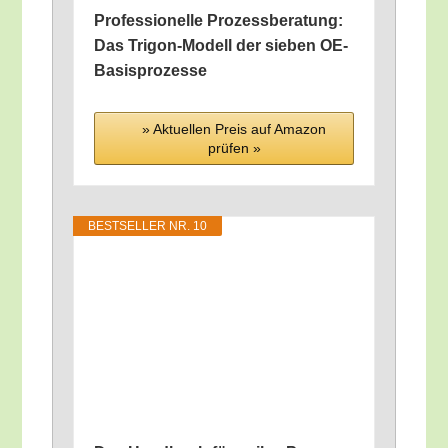
Pro­fes­sio­nel­le Pro­zess­be­ra­tung:
Das Tri­gon-Modell der sie­ben OE-
Basisprozesse
» Aktu­el­len Preis auf Ama­zon
prü­fen »
BEST­SEL­LER NR. 10