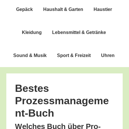
Gepäck
Haus­halt & Garten
Haus­tier
Klei­dung
Lebens­mit­tel & Getränke
Sound & Musik
Sport & Freizeit
Uhren
Bes­tes
Prozessmanageme
nt-Buch
Wel­ches Buch über Pro­