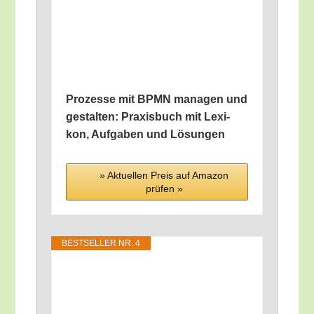
Pro­zes­se mit BPMN mana­gen und
gestal­ten: Pra­xis­buch mit Lexi­
kon, Auf­ga­ben und Lösungen
» Aktu­el­len Preis auf Ama­zon
prü­fen »
BEST­SEL­LER NR. 4