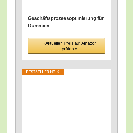
Geschäfts­pro­zess­op­ti­mie­rung für
Dummies
» Aktu­el­len Preis auf Ama­zon
prü­fen »
BEST­SEL­LER NR. 9