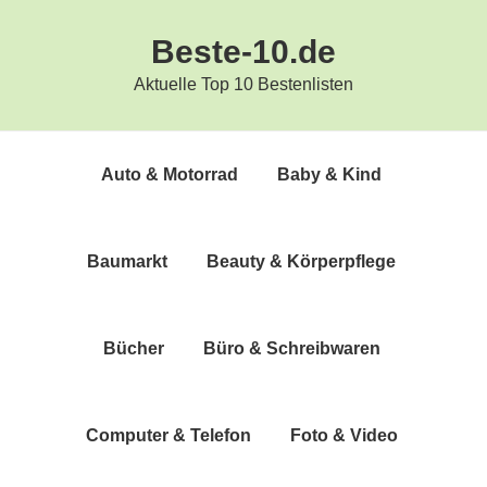
Zur
Zum
Beste-10.de
Hauptnavigation
Inhalt
springen
springen
Aktuelle Top 10 Bestenlisten
Auto & Motorrad
Baby & Kind
Bau­markt
Beau­ty & Körperpflege
Bücher
Büro & Schreibwaren
Com­pu­ter & Telefon
Foto & Video