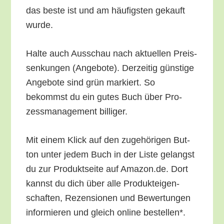
das bes­te ist und am häu­figs­ten gekauft
wurde.
Hal­te auch Aus­schau nach aktu­el­len Preis­
sen­kun­gen (Ange­bo­te). Der­zei­tig güns­ti­ge
Ange­bo­te sind grün mar­kiert. So
bekommst du ein gutes Buch über Pro­
zess­ma­nage­ment billiger.
Mit einem Klick auf den zuge­hö­ri­gen But­
ton unter jedem Buch in der Lis­te gelangst
du zur Pro­dukt­sei­te auf Amazon.de. Dort
kannst du dich über alle Pro­duk­tei­gen­
schaf­ten, Rezen­sio­nen und Bewer­tun­gen
infor­mie­ren und gleich online bestellen*.