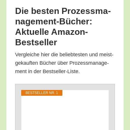
Die bes­ten Pro­zess­ma­
nage­ment-Bücher:
Aktu­el­le Amazon-
Bestseller
Ver­glei­che hier die belieb­tes­ten und meist­
ge­kauf­ten Bücher über Pro­zess­ma­nage­
ment in der Bestseller-Liste.
BEST­SEL­LER NR. 1