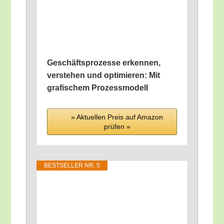
Geschäfts­pro­zes­se erken­nen,
ver­ste­hen und opti­mie­ren: Mit
gra­fi­schem Prozessmodell
» Aktu­el­len Preis auf Ama­zon
prü­fen »
BEST­SEL­LER NR. 5