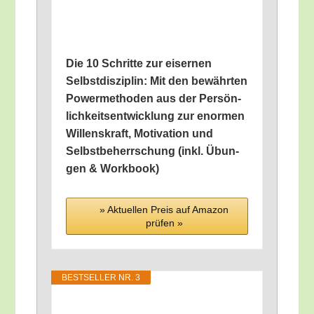
Die 10 Schrit­te zur eiser­nen
Selbst­dis­zi­plin: Mit den bewähr­ten
Power­me­tho­den aus der Per­sön­
lich­keits­ent­wick­lung zur enor­men
Wil­lens­kraft, Moti­va­ti­on und
Selbst­be­herr­schung (inkl. Übun­
gen & Workbook)
» Aktu­el­len Preis auf Ama­zon
prü­fen »
BEST­SEL­LER NR. 3