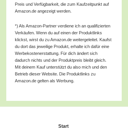
Preis und Ver­füg­bar­keit, die zum Kauf­zeit­punkt auf
Amazon.de ange­zeigt werden.
*) Als Ama­zon-Part­ner ver­die­ne ich an qua­li­fi­zier­ten
Ver­käu­fen. Wenn du auf einen der Pro­dukt­links
klickst, wirst du zu Amazon.de wei­ter­ge­lei­tet. Kaufst
du dort das jewei­li­ge Pro­dukt, erhal­te ich dafür eine
Wer­be­kos­ten­er­stat­tung. Für dich ändert sich
dadurch nichts und der Pro­dukt­preis bleibt gleich.
Mit dei­nem Kauf unter­stützt du also mich und den
Betrieb die­ser Web­site. Die Pro­dukt­links zu
Amazon.de gel­ten als Werbung.
Start