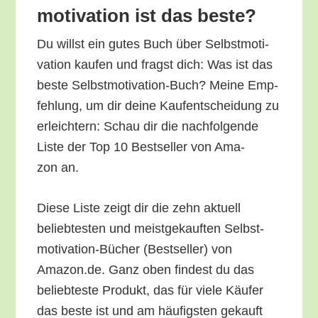
mo­ti­va­ti­on ist das beste?
Du willst ein gutes Buch über Selbst­mo­ti­
va­ti­on kau­fen und fragst dich: Was ist das
bes­te Selbst­mo­ti­va­ti­on-Buch? Mei­ne Emp­
feh­lung, um dir dei­ne Kauf­ent­schei­dung zu
erleich­tern: Schau dir die nach­fol­gen­de
Lis­te der Top 10 Best­sel­ler von Ama­
zon an.
Die­se Lis­te zeigt dir die zehn aktu­ell
belieb­tes­ten und meist­ge­kauf­ten Selbst­
mo­ti­va­ti­on-Bücher (Best­sel­ler) von
Amazon.de. Ganz oben fin­dest du das
belieb­tes­te Pro­dukt, das für vie­le Käu­fer
das bes­te ist und am häu­figs­ten gekauft