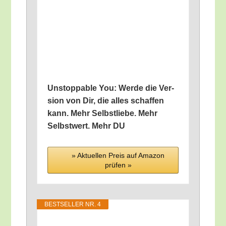
Unstoppable You: Wer­de die Ver­
si­on von Dir, die alles schaf­fen
kann. Mehr Selbst­lie­be. Mehr
Selbst­wert. Mehr DU
» Aktu­el­len Preis auf Ama­zon
prü­fen »
BEST­SEL­LER NR. 4