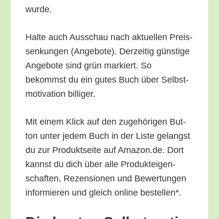
wurde.
Hal­te auch Aus­schau nach aktu­el­len Preis­
sen­kun­gen (Ange­bo­te). Der­zei­tig güns­ti­ge
Ange­bo­te sind grün mar­kiert. So
bekommst du ein gutes Buch über Selbst­
mo­ti­va­ti­on billiger.
Mit einem Klick auf den zuge­hö­ri­gen But­
ton unter jedem Buch in der Lis­te gelangst
du zur Pro­dukt­sei­te auf Amazon.de. Dort
kannst du dich über alle Pro­duk­tei­gen­
schaf­ten, Rezen­sio­nen und Bewer­tun­gen
infor­mie­ren und gleich online bestellen*.