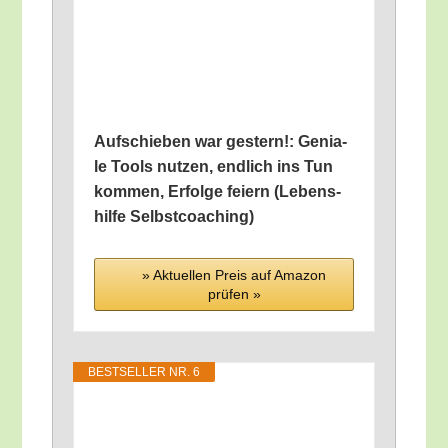
Auf­schie­ben war ges­tern!: Genia­
le Tools nut­zen, end­lich ins Tun
kom­men, Erfol­ge fei­ern (Lebens­
hil­fe Selbstcoaching)
» Aktu­el­len Preis auf Ama­zon
prü­fen »
BEST­SEL­LER NR. 6