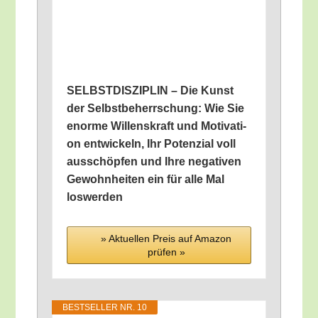
SELBSTDISZIPLIN – Die Kunst
der Selbst­be­herr­schung: Wie Sie
enor­me Wil­lens­kraft und Moti­va­ti­
on ent­wi­ckeln, Ihr Poten­zi­al voll
aus­schöp­fen und Ihre nega­ti­ven
Gewohn­hei­ten ein für alle Mal
loswerden
» Aktu­el­len Preis auf Ama­zon
prü­fen »
BEST­SEL­LER NR. 10