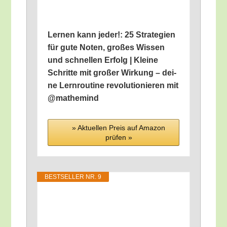
Ler­nen kann jeder!: 25 Stra­te­gien
für gute Noten, gro­ßes Wis­sen
und schnel­len Erfolg | Klei­ne
Schrit­te mit gro­ßer Wir­kung – dei­
ne Lern­rou­ti­ne revo­lu­tio­nie­ren mit
@mathemind
» Aktu­el­len Preis auf Ama­zon
prü­fen »
BEST­SEL­LER NR. 9