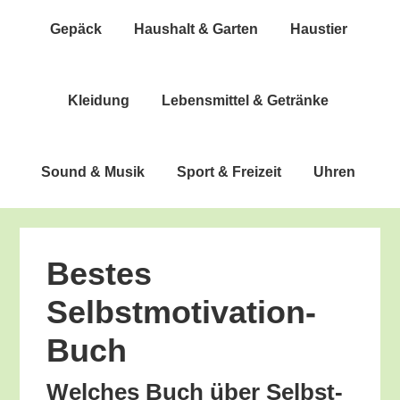
Gepäck
Haus­halt & Garten
Haus­tier
Klei­dung
Lebens­mit­tel & Getränke
Sound & Musik
Sport & Freizeit
Uhren
Bes­tes
Selbstmotivation-
Buch
Wel­ches Buch über Selbst­