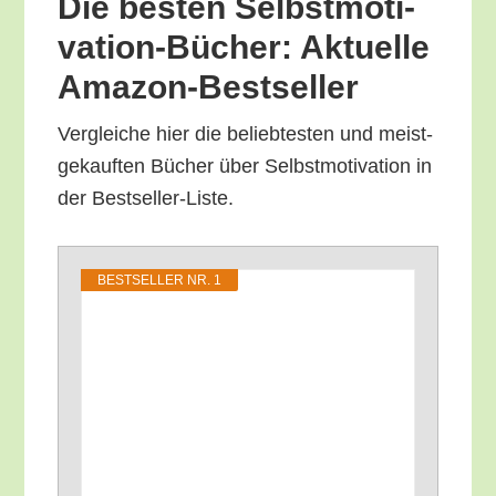
Die bes­ten Selbst­mo­ti­
va­ti­on-Bücher: Aktu­el­le
Amazon-Bestseller
Ver­glei­che hier die belieb­tes­ten und meist­
ge­kauf­ten Bücher über Selbst­mo­ti­va­ti­on in
der Bestseller-Liste.
BEST­SEL­LER NR. 1