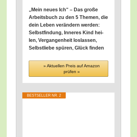
„Mein neu­es Ich“ – Das gro­ße
Arbeits­buch zu den 5 The­men, die
dein Leben ver­än­dern wer­den:
Selbst­fin­dung, Inne­res Kind hei­
len, Ver­gan­gen­heit los­las­sen,
Selbst­lie­be spü­ren, Glück finden
» Aktu­el­len Preis auf Ama­zon
prü­fen »
BEST­SEL­LER NR. 2