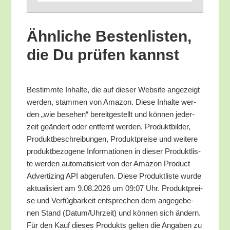
Ähn­li­che Bes­ten­lis­ten,
die Du prü­fen kannst
Bestimm­te Inhal­te, die auf die­ser Web­site ange­zeigt
wer­den, stam­men von Ama­zon. Die­se Inhal­te wer­
den „wie bese­hen“ bereit­ge­stellt und kön­nen jeder­
zeit geän­dert oder ent­fernt wer­den. Pro­dukt­bil­der,
Pro­dukt­be­schrei­bun­gen, Pro­dukt­prei­se und wei­te­re
pro­dukt­be­zo­ge­ne Infor­ma­tio­nen in die­ser Pro­dukt­lis­
te wer­den auto­ma­ti­siert von der Ama­zon Pro­duct
Adver­tiz­ing API abge­ru­fen. Die­se Pro­dukt­lis­te wur­de
aktua­li­siert am 9.08.2026 um 09:07 Uhr. Pro­dukt­prei­
se und Ver­füg­bar­keit ent­spre­chen dem ange­ge­be­
nen Stand (Datum/​Uhrzeit) und kön­nen sich ändern.
Für den Kauf die­ses Pro­dukts gel­ten die Anga­ben zu