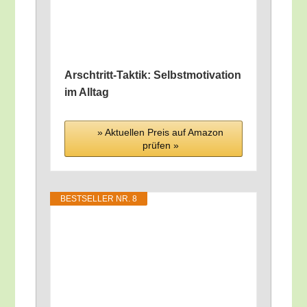
Arsch­tritt-Tak­tik: Selbst­mo­ti­va­ti­on
im Alltag
» Aktu­el­len Preis auf Ama­zon
prü­fen »
BEST­SEL­LER NR. 8