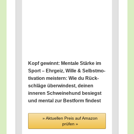
Kopf gewinnt: Men­ta­le Stär­ke im
Sport – Ehr­geiz, Wil­le & Selbst­mo­
ti­va­ti­on meis­tern: Wie du Rück­
schlä­ge über­win­dest, dei­nen
inne­ren Schwei­ne­hund besiegst
und men­tal zur Best­form findest
» Aktu­el­len Preis auf Ama­zon
prü­fen »