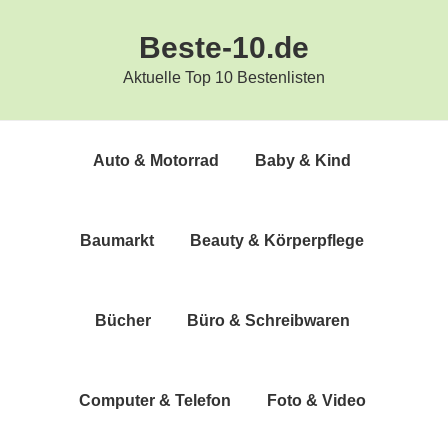
Zur
Zum
Beste-10.de
Hauptnavigation
Inhalt
springen
springen
Aktuelle Top 10 Bestenlisten
Auto & Motorrad
Baby & Kind
Bau­markt
Beau­ty & Körperpflege
Bücher
Büro & Schreibwaren
Com­pu­ter & Telefon
Foto & Video