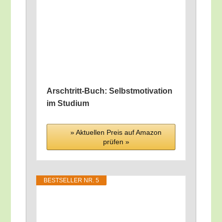
Arsch­tritt-Buch: Selbst­mo­ti­va­ti­on
im Studium
» Aktu­el­len Preis auf Ama­zon
prü­fen »
BEST­SEL­LER NR. 5