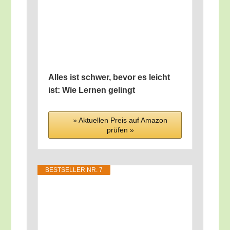
Alles ist schwer, bevor es leicht
ist: Wie Ler­nen gelingt
» Aktu­el­len Preis auf Ama­zon
prü­fen »
BEST­SEL­LER NR. 7