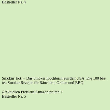
Best­sel­ler Nr. 4
Smo­kin´ hot! – Das Smo­ker Koch­buch aus den USA: Die 100 bes­
ten Smo­ker Rezep­te für Räu­chern, Gril­len und BBQ
» Aktu­el­len Preis auf Ama­zon prü­fen »
Best­sel­ler Nr. 5