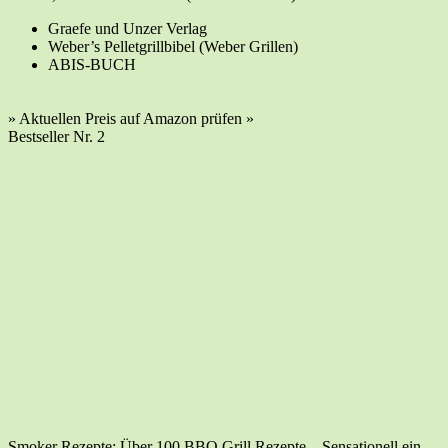
Grae­fe und Unzer Verlag
Weber’s Pel­let­grill­bi­bel (Weber Grillen)
ABIS-BUCH
» Aktu­el­len Preis auf Ama­zon prü­fen »
Best­sel­ler Nr. 2
Smo­ker Rezep­te: Über 100 BBQ Grill Rezep­te – Sen­sa­tio­nell ein­