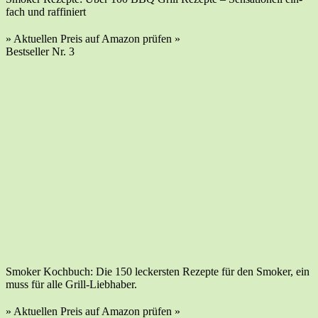
fach und raffiniert
» Aktu­el­len Preis auf Ama­zon prü­fen »
Best­sel­ler Nr. 3
Smo­ker Koch­buch: Die 150 leckers­ten Rezep­te für den Smo­ker, ein
muss für alle Grill-Liebhaber.
» Aktu­el­len Preis auf Ama­zon prü­fen »