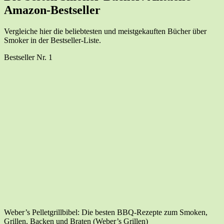
Amazon-Bestseller
Ver­glei­che hier die belieb­tes­ten und meist­ge­kauf­ten Bücher über
Smo­ker in der Bestseller-Liste.
Best­sel­ler Nr. 1
Weber’s Pel­let­grill­bi­bel: Die bes­ten BBQ-Rezep­te zum Smo­ken,
Gril­len, Backen und Bra­ten (Weber’s Grillen)