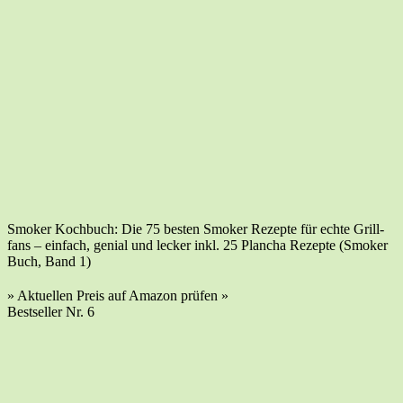
Smo­ker Koch­buch: Die 75 bes­ten Smo­ker Rezep­te für ech­te Grill­
fans – ein­fach, geni­al und lecker inkl. 25 Plan­cha Rezep­te (Smo­ker
Buch, Band 1)
» Aktu­el­len Preis auf Ama­zon prü­fen »
Best­sel­ler Nr. 6