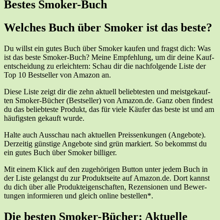
Bes­tes Smoker-Buch
Wel­ches Buch über Smo­ker ist das beste?
Du willst ein gutes Buch über Smo­ker kau­fen und fragst dich: Was
ist das bes­te Smo­ker-Buch? Mei­ne Emp­feh­lung, um dir dei­ne Kauf­
ent­schei­dung zu erleich­tern: Schau dir die nach­fol­gen­de Lis­te der
Top 10 Best­sel­ler von Ama­zon an.
Die­se Lis­te zeigt dir die zehn aktu­ell belieb­tes­ten und meist­ge­kauf­
ten Smo­ker-Bücher (Best­sel­ler) von Amazon.de. Ganz oben fin­dest
du das belieb­tes­te Pro­dukt, das für vie­le Käu­fer das bes­te ist und am
häu­figs­ten gekauft wurde.
Hal­te auch Aus­schau nach aktu­el­len Preis­sen­kun­gen (Ange­bo­te).
Der­zei­tig güns­ti­ge Ange­bo­te sind grün mar­kiert. So bekommst du
ein gutes Buch über Smo­ker billiger.
Mit einem Klick auf den zuge­hö­ri­gen But­ton unter jedem Buch in
der Lis­te gelangst du zur Pro­dukt­sei­te auf Amazon.de. Dort kannst
du dich über alle Pro­duk­tei­gen­schaf­ten, Rezen­sio­nen und Bewer­
tun­gen infor­mie­ren und gleich online bestellen*.
Die bes­ten Smo­ker-Bücher: Aktu­el­le