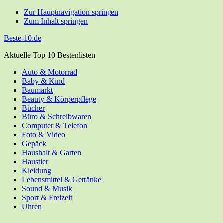
Zur Hauptnavigation springen
Zum Inhalt springen
Beste-10.de
Aktuelle Top 10 Bestenlisten
Auto & Motorrad
Baby & Kind
Bau­markt
Beau­ty & Körperpflege
Bücher
Büro & Schreibwaren
Com­pu­ter & Telefon
Foto & Video
Gepäck
Haus­halt & Garten
Haus­tier
Klei­dung
Lebens­mit­tel & Getränke
Sound & Musik
Sport & Freizeit
Uhren