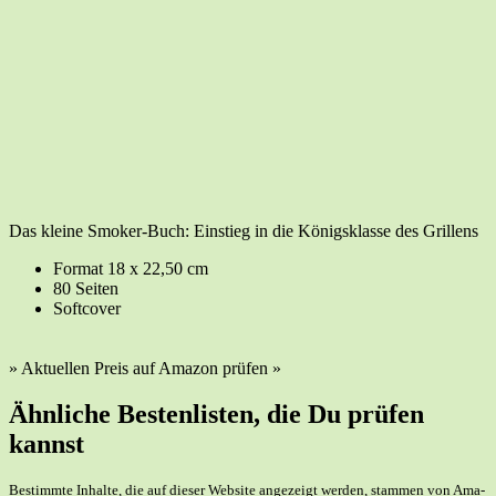
Das klei­ne Smo­ker-Buch: Ein­stieg in die Königs­klas­se des Grillens
For­mat 18 x 22,50 cm
80 Sei­ten
Soft­co­ver
» Aktu­el­len Preis auf Ama­zon prü­fen »
Ähn­li­che Bes­ten­lis­ten, die Du prü­fen
kannst
Bestimm­te Inhal­te, die auf die­ser Web­site ange­zeigt wer­den, stam­men von Ama­