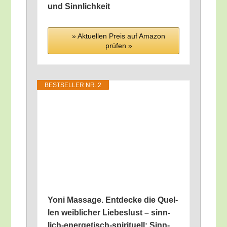
und Sinnlichkeit
» Aktu­el­len Preis auf Ama­zon
prü­fen »
BEST­SEL­LER NR. 2
Yoni Mas­sa­ge. Ent­de­cke die Quel­
len weib­li­cher Lie­bes­lust – sinn­
lich-ener­ge­tisch-spi­ri­tu­ell: Sinn­