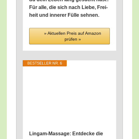
Für alle, die sich nach Lie­be, Frei­
heit und inne­rer Fül­le sehnen.
» Aktu­el­len Preis auf Ama­zon
prü­fen »
BEST­SEL­LER NR. 6
Lingam-Mas­sa­ge: Ent­de­cke die