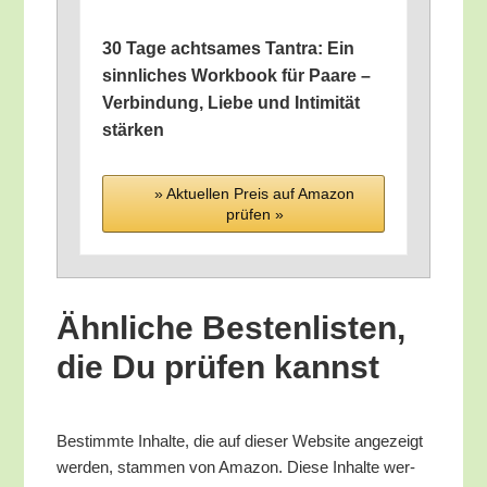
30 Tage acht­sa­mes Tan­tra: Ein
sinn­li­ches Work­book für Paa­re –
Ver­bin­dung, Lie­be und Inti­mi­tät
stärken
» Aktu­el­len Preis auf Ama­zon
prü­fen »
Ähn­li­che Bes­ten­lis­ten,
die Du prü­fen kannst
Bestimm­te Inhal­te, die auf die­ser Web­site ange­zeigt
wer­den, stam­men von Ama­zon. Die­se Inhal­te wer­