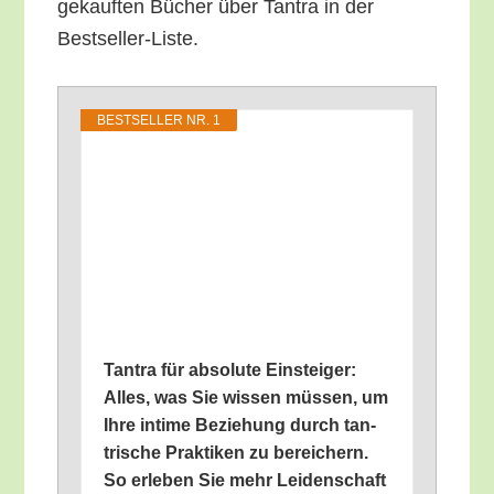
ge­kauf­ten Bücher über Tan­tra in der
Bestseller-Liste.
BEST­SEL­LER NR. 1
Tan­tra für abso­lu­te Ein­stei­ger:
Alles, was Sie wis­sen müs­sen, um
Ihre inti­me Bezie­hung durch tan­
tri­sche Prak­ti­ken zu berei­chern.
So erle­ben Sie mehr Lei­den­schaft