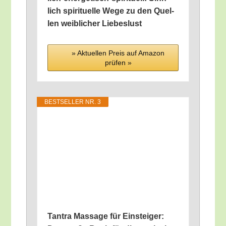
lich spi­ri­tu­el­le Wege zu den Quel­
len weib­li­cher Liebeslust
» Aktu­el­len Preis auf Ama­zon
prü­fen »
BEST­SEL­LER NR. 3
Tan­tra Mas­sa­ge für Ein­stei­ger: