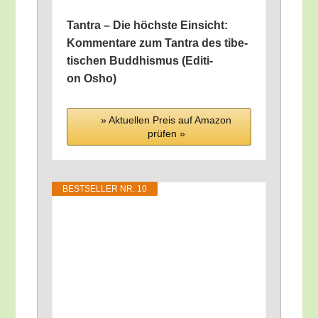
Tan­tra – Die höchs­te Ein­sicht:
Kom­men­ta­re zum Tan­tra des tibe­
ti­schen Bud­dhis­mus (Edi­ti­
on Osho)
» Aktu­el­len Preis auf Ama­zon
prü­fen »
BEST­SEL­LER NR. 10