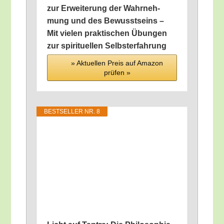
zur Erwei­te­rung der Wahr­neh­
mung und des Bewusst­seins –
Mit vie­len prak­ti­schen Übun­gen
zur spi­ri­tu­el­len Selbsterfahrung
» Aktu­el­len Preis auf Ama­zon
prü­fen »
BEST­SEL­LER NR. 8