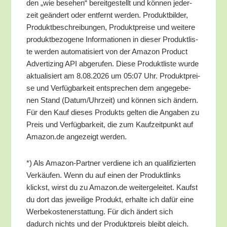
den „wie bese­hen“ bereit­ge­stellt und kön­nen jeder­
zeit geän­dert oder ent­fernt wer­den. Pro­dukt­bil­der,
Pro­dukt­be­schrei­bun­gen, Pro­dukt­prei­se und wei­te­re
pro­dukt­be­zo­ge­ne Infor­ma­tio­nen in die­ser Pro­dukt­lis­
te wer­den auto­ma­ti­siert von der Ama­zon Pro­duct
Adver­tiz­ing API abge­ru­fen. Die­se Pro­dukt­lis­te wur­de
aktua­li­siert am 8.08.2026 um 05:07 Uhr. Pro­dukt­prei­
se und Ver­füg­bar­keit ent­spre­chen dem ange­ge­be­
nen Stand (Datum/​Uhrzeit) und kön­nen sich ändern.
Für den Kauf die­ses Pro­dukts gel­ten die Anga­ben zu
Preis und Ver­füg­bar­keit, die zum Kauf­zeit­punkt auf
Amazon.de ange­zeigt werden.
*) Als Ama­zon-Part­ner ver­die­ne ich an qua­li­fi­zier­ten
Ver­käu­fen. Wenn du auf einen der Pro­dukt­links
klickst, wirst du zu Amazon.de wei­ter­ge­lei­tet. Kaufst
du dort das jewei­li­ge Pro­dukt, erhal­te ich dafür eine
Wer­be­kos­ten­er­stat­tung. Für dich ändert sich
dadurch nichts und der Pro­dukt­preis bleibt gleich.