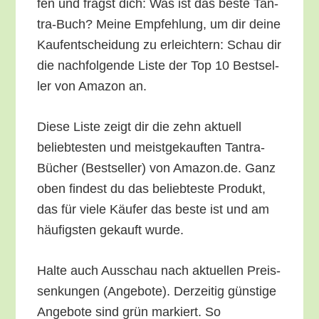
fen und fragst dich: Was ist das bes­te Tan­
tra-Buch? Mei­ne Emp­feh­lung, um dir dei­ne
Kauf­ent­schei­dung zu erleich­tern: Schau dir
die nach­fol­gen­de Lis­te der Top 10 Best­sel­
ler von Ama­zon an.
Die­se Lis­te zeigt dir die zehn aktu­ell
belieb­tes­ten und meist­ge­kauf­ten Tan­tra-
Bücher (Best­sel­ler) von Amazon.de. Ganz
oben fin­dest du das belieb­tes­te Pro­dukt,
das für vie­le Käu­fer das bes­te ist und am
häu­figs­ten gekauft wurde.
Hal­te auch Aus­schau nach aktu­el­len Preis­
sen­kun­gen (Ange­bo­te). Der­zei­tig güns­ti­ge
Ange­bo­te sind grün mar­kiert. So