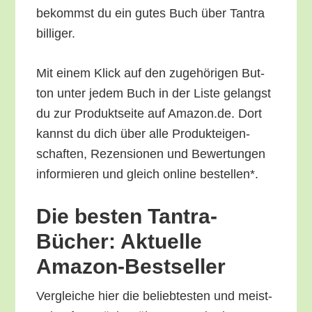
bekommst du ein gutes Buch über Tan­tra
billiger.
Mit einem Klick auf den zuge­hö­ri­gen But­
ton unter jedem Buch in der Lis­te gelangst
du zur Pro­dukt­sei­te auf Amazon.de. Dort
kannst du dich über alle Pro­duk­tei­gen­
schaf­ten, Rezen­sio­nen und Bewer­tun­gen
infor­mie­ren und gleich online bestellen*.
Die bes­ten Tan­tra-
Bücher: Aktu­el­le
Amazon-Bestseller
Ver­glei­che hier die belieb­tes­ten und meist­