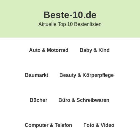
Zur
Zum
Beste-10.de
Hauptnavigation
Inhalt
springen
springen
Aktuelle Top 10 Bestenlisten
Auto & Motorrad
Baby & Kind
Bau­markt
Beau­ty & Körperpflege
Bücher
Büro & Schreibwaren
Com­pu­ter & Telefon
Foto & Video