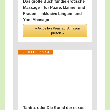
Das gro­ße Buch für die ero­ti­sche
Mas­sa­ge – für Paa­re, Män­ner und
Frau­en – inklu­si­ve Lingam- und
Yoni Massage
» Aktu­el­len Preis auf Ama­zon
prü­fen »
BEST­SEL­LER NR. 4
Tan­tra: oder Die Kunst der sexu­el­