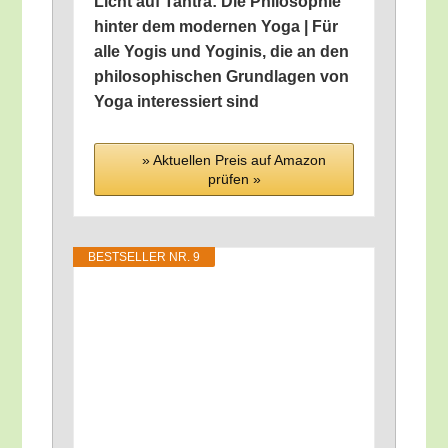
Licht auf Tan­tra: Die Phi­lo­so­phie
hin­ter dem moder­nen Yoga | Für
alle Yogis und Yog­i­n­is, die an den
phi­lo­so­phi­schen Grund­la­gen von
Yoga inter­es­siert sind
» Aktu­el­len Preis auf Ama­zon
prü­fen »
BEST­SEL­LER NR. 9