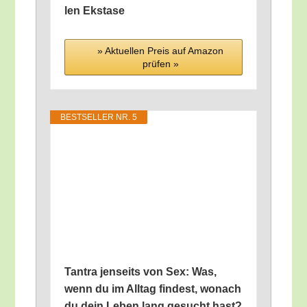
len Ekstase
» Aktu­el­len Preis auf Ama­zon
prü­fen »
BEST­SEL­LER NR. 5
Tan­tra jen­seits von Sex: Was,
wenn du im All­tag fin­dest, wonach
du dein Leben lang gesucht hast?