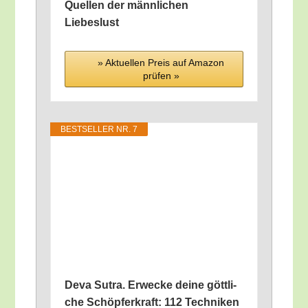
Quel­len der männ­li­chen
Liebeslust
» Aktu­el­len Preis auf Ama­zon
prü­fen »
BEST­SEL­LER NR. 7
Deva Sutra. Erwe­cke dei­ne gött­li­
che Schöp­fer­kraft: 112 Tech­ni­ken