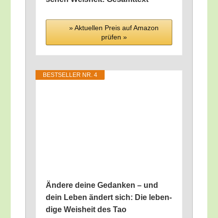
» Aktu­el­len Preis auf Ama­zon
prü­fen »
BEST­SEL­LER NR. 4
Ände­re dei­ne Gedan­ken – und
dein Leben ändert sich: Die leben­
di­ge Weis­heit des Tao