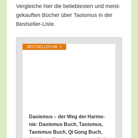
Ver­glei­che hier die belieb­tes­ten und meist­
ge­kauf­ten Bücher über Tao­is­mus in der
Bestseller-Liste.
BEST­SEL­LER NR. 1
Dao­is­mus – der Weg der Har­mo­
nie: Dao­is­mus Buch, Tao­is­mus,
Tao­is­mus Buch, Qi Gong Buch,