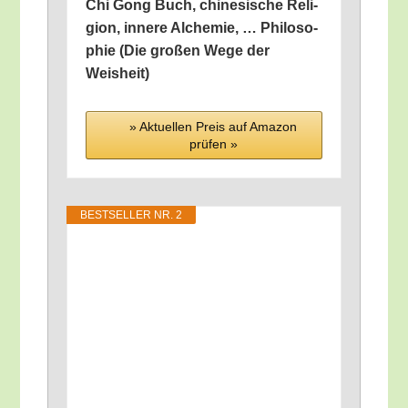
Chi Gong Buch, chi­ne­si­sche Reli­
gi­on, inne­re Alche­mie, … Phi­lo­so­
phie (Die gro­ßen Wege der
Weisheit)
» Aktu­el­len Preis auf Ama­zon
prü­fen »
BEST­SEL­LER NR. 2