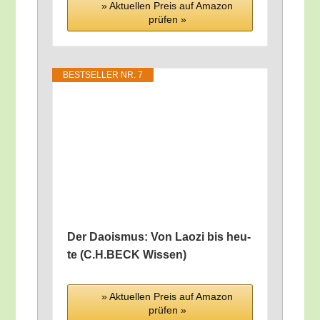
» Aktu­el­len Preis auf Ama­zon
prü­fen »
BEST­SEL­LER NR. 7
Der Dao­is­mus: Von Lao­zi bis heu­
te (C.H.BECK Wissen)
» Aktu­el­len Preis auf Ama­zon
prü­fen »