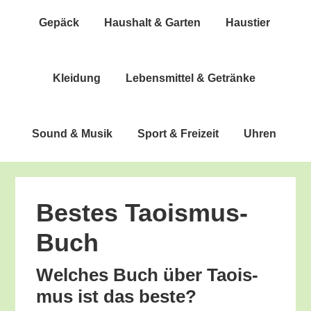
Gepäck
Haus­halt & Garten
Haus­tier
Klei­dung
Lebens­mit­tel & Getränke
Sound & Musik
Sport & Freizeit
Uhren
Bes­tes Taoismus-
Buch
Wel­ches Buch über Tao­is­
mus ist das beste?