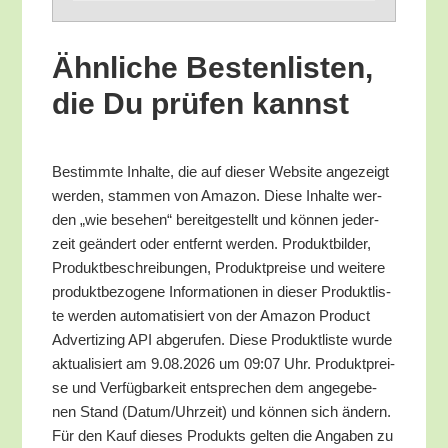
Ähn­li­che Bes­ten­lis­ten,
die Du prü­fen kannst
Bestimm­te Inhal­te, die auf die­ser Web­site ange­zeigt
wer­den, stam­men von Ama­zon. Die­se Inhal­te wer­
den „wie bese­hen“ bereit­ge­stellt und kön­nen jeder­
zeit geän­dert oder ent­fernt wer­den. Pro­dukt­bil­der,
Pro­dukt­be­schrei­bun­gen, Pro­dukt­prei­se und wei­te­re
pro­dukt­be­zo­ge­ne Infor­ma­tio­nen in die­ser Pro­dukt­lis­
te wer­den auto­ma­ti­siert von der Ama­zon Pro­duct
Adver­tiz­ing API abge­ru­fen. Die­se Pro­dukt­lis­te wur­de
aktua­li­siert am 9.08.2026 um 09:07 Uhr. Pro­dukt­prei­
se und Ver­füg­bar­keit ent­spre­chen dem ange­ge­be­
nen Stand (Datum/​Uhrzeit) und kön­nen sich ändern.
Für den Kauf die­ses Pro­dukts gel­ten die Anga­ben zu