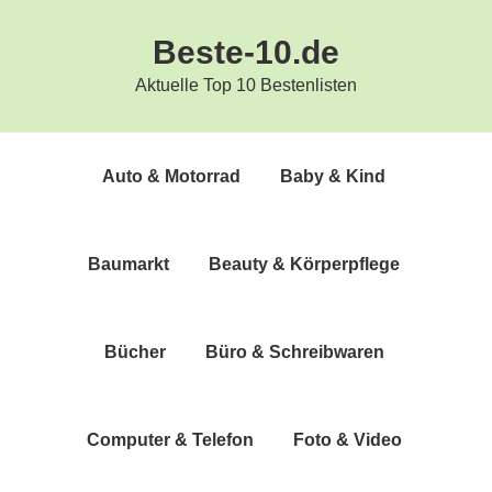
Zur
Zum
Beste-10.de
Hauptnavigation
Inhalt
springen
springen
Aktuelle Top 10 Bestenlisten
Auto & Motorrad
Baby & Kind
Bau­markt
Beau­ty & Körperpflege
Bücher
Büro & Schreibwaren
Com­pu­ter & Telefon
Foto & Video