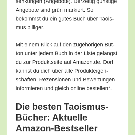
sen­kun­gen (Ange­bo­te). Der­zei­tig güns­ti­ge
Ange­bo­te sind grün mar­kiert. So
bekommst du ein gutes Buch über Tao­is­
mus billiger.
Mit einem Klick auf den zuge­hö­ri­gen But­
ton unter jedem Buch in der Lis­te gelangst
du zur Pro­dukt­sei­te auf Amazon.de. Dort
kannst du dich über alle Pro­duk­tei­gen­
schaf­ten, Rezen­sio­nen und Bewer­tun­gen
infor­mie­ren und gleich online bestellen*.
Die bes­ten Tao­is­mus-
Bücher: Aktu­el­le
Amazon-Bestseller