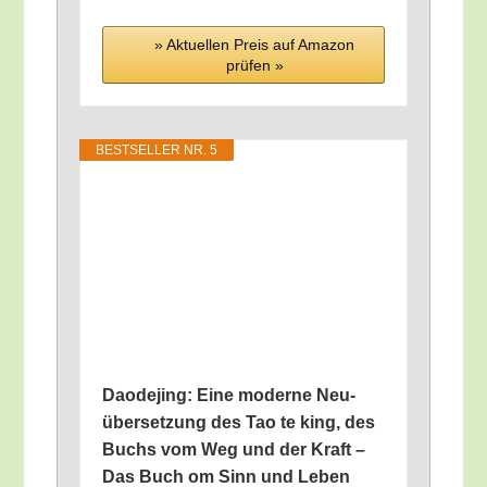
» Aktu­el­len Preis auf Ama­zon
prü­fen »
BEST­SEL­LER NR. 5
Dao­de­jing: Eine moder­ne Neu­
über­set­zung des Tao te king, des
Buchs vom Weg und der Kraft –
Das Buch om Sinn und Leben