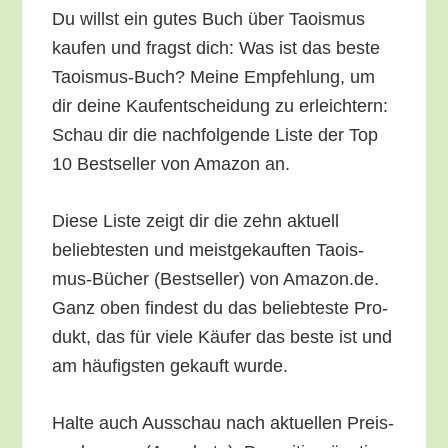
Du willst ein gutes Buch über Tao­is­mus
kau­fen und fragst dich: Was ist das bes­te
Tao­is­mus-Buch? Mei­ne Emp­feh­lung, um
dir dei­ne Kauf­ent­schei­dung zu erleich­tern:
Schau dir die nach­fol­gen­de Lis­te der Top
10 Best­sel­ler von Ama­zon an.
Die­se Lis­te zeigt dir die zehn aktu­ell
belieb­tes­ten und meist­ge­kauf­ten Tao­is­
mus-Bücher (Best­sel­ler) von Amazon.de.
Ganz oben fin­dest du das belieb­tes­te Pro­
dukt, das für vie­le Käu­fer das bes­te ist und
am häu­figs­ten gekauft wurde.
Hal­te auch Aus­schau nach aktu­el­len Preis­