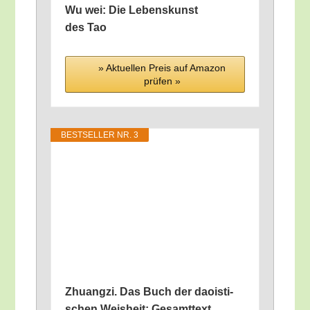
Wu wei: Die Lebens­kunst
des Tao
» Aktu­el­len Preis auf Ama­zon
prü­fen »
BEST­SEL­LER NR. 3
Zhuang­zi. Das Buch der dao­is­ti­
schen Weis­heit: Gesamttext