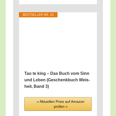
BEST­SEL­LER NR. 10
Tao te king – Das Buch vom Sinn
und Leben (Geschenk­buch Weis­
heit, Band 3)
» Aktu­el­len Preis auf Ama­zon
prü­fen »