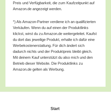
Preis und Ver­füg­bar­keit, die zum Kauf­zeit­punkt auf
Amazon.de ange­zeigt werden.
*) Als Ama­zon-Part­ner ver­die­ne ich an qua­li­fi­zier­ten
Ver­käu­fen. Wenn du auf einen der Pro­dukt­links
klickst, wirst du zu Amazon.de wei­ter­ge­lei­tet. Kaufst
du dort das jewei­li­ge Pro­dukt, erhal­te ich dafür eine
Wer­be­kos­ten­er­stat­tung. Für dich ändert sich
dadurch nichts und der Pro­dukt­preis bleibt gleich.
Mit dei­nem Kauf unter­stützt du also mich und den
Betrieb die­ser Web­site. Die Pro­dukt­links zu
Amazon.de gel­ten als Werbung.
Start