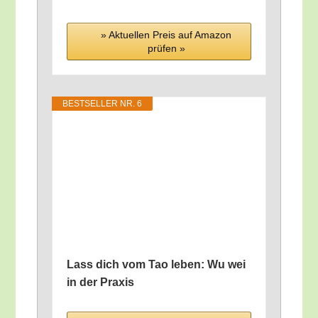
» Aktu­el­len Preis auf Ama­zon
prü­fen »
BEST­SEL­LER NR. 6
Lass dich vom Tao leben: Wu wei
in der Praxis