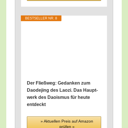
BEST­SEL­LER NR. 8
Der Fließ­weg: Gedan­ken zum
Dao­de­jing des Lao­zi. Das Haupt­
werk des Dao­is­mus für heu­te
entdeckt
» Aktu­el­len Preis auf Ama­zon
prü­fen »