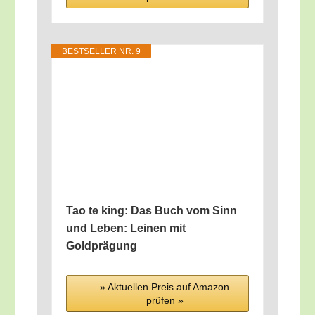
BEST­SEL­LER NR. 9
Tao te king: Das Buch vom Sinn
und Leben: Lei­nen mit
Goldprägung
» Aktu­el­len Preis auf Ama­zon
prü­fen »