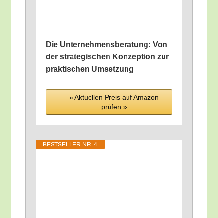
Die Unter­neh­mens­be­ra­tung: Von
der stra­te­gi­schen Kon­zep­ti­on zur
prak­ti­schen Umsetzung
» Aktu­el­len Preis auf Ama­zon
prü­fen »
BEST­SEL­LER NR. 4