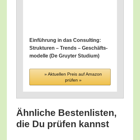
Ein­füh­rung in das Con­sul­ting:
Struk­tu­ren – Trends – Geschäfts­
mo­del­le (De Gruy­ter Studium)
» Aktu­el­len Preis auf Ama­zon
prü­fen »
Ähn­li­che Bes­ten­lis­ten,
die Du prü­fen kannst