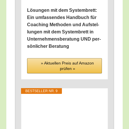
Lösun­gen mit dem Sys­tem­brett:
Ein umfas­sen­des Hand­buch für
Coa­ching Metho­den und Auf­stel­
lun­gen mit dem Sys­tem­brett in
Unter­neh­mens­be­ra­tung UND per­
sön­li­cher Beratung
» Aktu­el­len Preis auf Ama­zon
prü­fen »
BEST­SEL­LER NR. 9