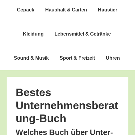
Gepäck
Haus­halt & Garten
Haus­tier
Klei­dung
Lebens­mit­tel & Getränke
Sound & Musik
Sport & Freizeit
Uhren
Bes­tes
Unternehmensberat
ung-Buch
Wel­ches Buch über Unter­