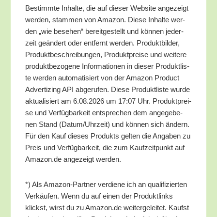
Bestimm­te Inhal­te, die auf die­ser Web­site ange­zeigt
wer­den, stam­men von Ama­zon. Die­se Inhal­te wer­
den „wie bese­hen“ bereit­ge­stellt und kön­nen jeder­
zeit geän­dert oder ent­fernt wer­den. Pro­dukt­bil­der,
Pro­dukt­be­schrei­bun­gen, Pro­dukt­prei­se und wei­te­re
pro­dukt­be­zo­ge­ne Infor­ma­tio­nen in die­ser Pro­dukt­lis­
te wer­den auto­ma­ti­siert von der Ama­zon Pro­duct
Adver­tiz­ing API abge­ru­fen. Die­se Pro­dukt­lis­te wur­de
aktua­li­siert am 6.08.2026 um 17:07 Uhr. Pro­dukt­prei­
se und Ver­füg­bar­keit ent­spre­chen dem ange­ge­be­
nen Stand (Datum/​Uhrzeit) und kön­nen sich ändern.
Für den Kauf die­ses Pro­dukts gel­ten die Anga­ben zu
Preis und Ver­füg­bar­keit, die zum Kauf­zeit­punkt auf
Amazon.de ange­zeigt werden.
*) Als Ama­zon-Part­ner ver­die­ne ich an qua­li­fi­zier­ten
Ver­käu­fen. Wenn du auf einen der Pro­dukt­links
klickst, wirst du zu Amazon.de wei­ter­ge­lei­tet. Kaufst