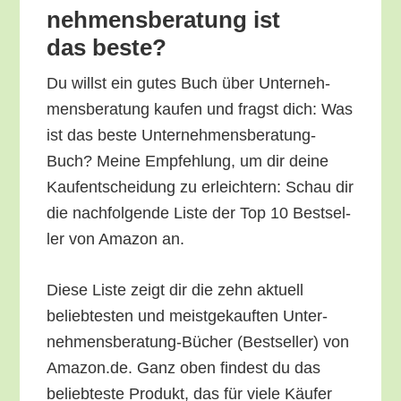
neh­mens­be­ra­tung ist
das beste?
Du willst ein gutes Buch über Unter­neh­
mens­be­ra­tung kau­fen und fragst dich: Was
ist das bes­te Unter­neh­mens­be­ra­tung-
Buch? Mei­ne Emp­feh­lung, um dir dei­ne
Kauf­ent­schei­dung zu erleich­tern: Schau dir
die nach­fol­gen­de Lis­te der Top 10 Best­sel­
ler von Ama­zon an.
Die­se Lis­te zeigt dir die zehn aktu­ell
belieb­tes­ten und meist­ge­kauf­ten Unter­
neh­mens­be­ra­tung-Bücher (Best­sel­ler) von
Amazon.de. Ganz oben fin­dest du das
belieb­tes­te Pro­dukt, das für vie­le Käu­fer