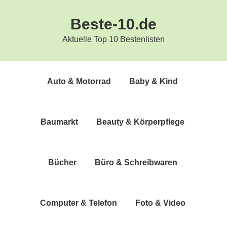
Zur
Zum
Beste-10.de
Hauptnavigation
Inhalt
springen
springen
Aktuelle Top 10 Bestenlisten
Auto & Motorrad
Baby & Kind
Bau­markt
Beau­ty & Körperpflege
Bücher
Büro & Schreibwaren
Com­pu­ter & Telefon
Foto & Video