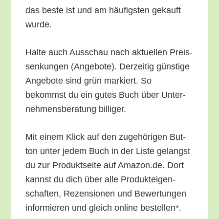
das bes­te ist und am häu­figs­ten gekauft
wurde.
Hal­te auch Aus­schau nach aktu­el­len Preis­
sen­kun­gen (Ange­bo­te). Der­zei­tig güns­ti­ge
Ange­bo­te sind grün mar­kiert. So
bekommst du ein gutes Buch über Unter­
neh­mens­be­ra­tung billiger.
Mit einem Klick auf den zuge­hö­ri­gen But­
ton unter jedem Buch in der Lis­te gelangst
du zur Pro­dukt­sei­te auf Amazon.de. Dort
kannst du dich über alle Pro­duk­tei­gen­
schaf­ten, Rezen­sio­nen und Bewer­tun­gen
infor­mie­ren und gleich online bestellen*.