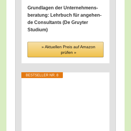
Grund­la­gen der Unter­neh­mens­
be­ra­tung: Lehr­buch für ange­hen­
de Con­sul­tants (De Gruy­ter
Studium)
» Aktu­el­len Preis auf Ama­zon
prü­fen »
BEST­SEL­LER NR. 8