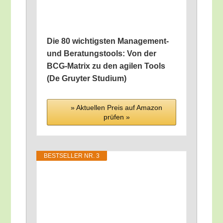
Die 80 wich­tigs­ten Manage­ment-
und Bera­tungs­tools: Von der
BCG-Matrix zu den agi­len Tools
(De Gruy­ter Studium)
» Aktu­el­len Preis auf Ama­zon
prü­fen »
BEST­SEL­LER NR. 3