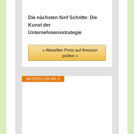
Die nächs­ten fünf Schrit­te: Die
Kunst der
Unternehmensstrategie
» Aktu­el­len Preis auf Ama­zon
prü­fen »
BEST­SEL­LER NR. 6