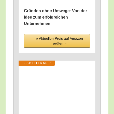
Grün­den ohne Umwe­ge: Von der
Idee zum erfolg­rei­chen
Unternehmen
» Aktu­el­len Preis auf Ama­zon
prü­fen »
BEST­SEL­LER NR. 7