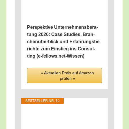
Per­spek­ti­ve Unter­neh­mens­be­ra­
tung 2026: Case Stu­dies, Bran­
chen­über­blick und Erfah­rungs­be­
rich­te zum Ein­stieg ins Con­sul­
ting (e‑fellows.net-Wissen)
» Aktu­el­len Preis auf Ama­zon
prü­fen »
BEST­SEL­LER NR. 10