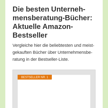
Die bes­ten Unter­neh­
mens­be­ra­tung-Bücher:
Aktu­el­le Amazon-
Bestseller
Ver­glei­che hier die belieb­tes­ten und meist­
ge­kauf­ten Bücher über Unter­neh­mens­be­
ra­tung in der Bestseller-Liste.
BEST­SEL­LER NR. 1