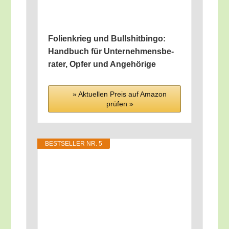
Foli­en­krieg und Bull­shit­bin­go:
Hand­buch für Unter­neh­mens­be­
ra­ter, Opfer und Angehörige
» Aktu­el­len Preis auf Ama­zon
prü­fen »
BEST­SEL­LER NR. 5