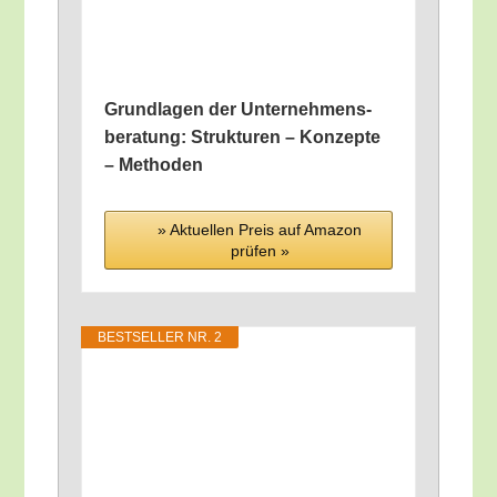
Grund­la­gen der Unter­neh­mens­
be­ra­tung: Struk­tu­ren – Kon­zep­te
– Methoden
» Aktu­el­len Preis auf Ama­zon
prü­fen »
BEST­SEL­LER NR. 2