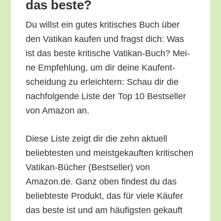
das beste?
Du willst ein gutes kri­ti­sches Buch über
den Vati­kan kau­fen und fragst dich: Was
ist das bes­te kri­ti­sche Vati­kan-Buch? Mei­
ne Emp­feh­lung, um dir dei­ne Kauf­ent­
schei­dung zu erleich­tern: Schau dir die
nach­fol­gen­de Lis­te der Top 10 Best­sel­ler
von Ama­zon an.
Die­se Lis­te zeigt dir die zehn aktu­ell
belieb­tes­ten und meist­ge­kauf­ten kri­ti­schen
Vati­kan-Bücher (Best­sel­ler) von
Amazon.de. Ganz oben fin­dest du das
belieb­tes­te Pro­dukt, das für vie­le Käu­fer
das bes­te ist und am häu­figs­ten gekauft