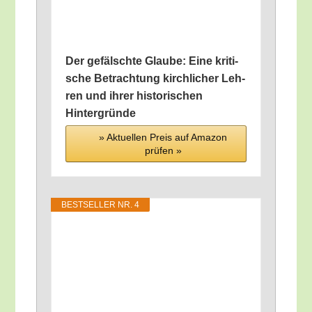
Der gefälsch­te Glau­be: Eine kri­ti­
sche Betrach­tung kirch­li­cher Leh­
ren und ihrer his­to­ri­schen
Hintergründe
» Aktu­el­len Preis auf Ama­zon
prü­fen »
BEST­SEL­LER NR. 4