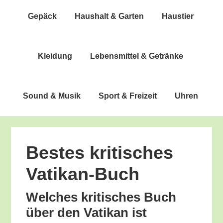
Gepäck
Haus­halt & Garten
Haus­tier
Klei­dung
Lebens­mit­tel & Getränke
Sound & Musik
Sport & Freizeit
Uhren
Bes­tes kri­ti­sches
Vatikan-Buch
Wel­ches kri­ti­sches Buch
über den Vati­kan ist