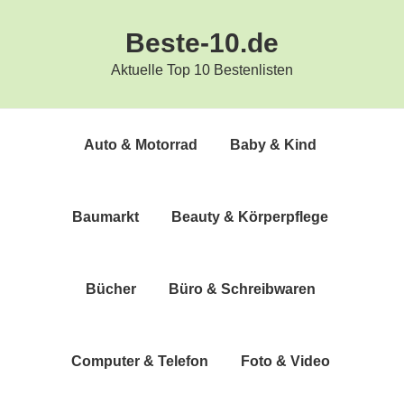
Zur
Zum
Beste-10.de
Hauptnavigation
Inhalt
springen
springen
Aktuelle Top 10 Bestenlisten
Auto & Motorrad
Baby & Kind
Bau­markt
Beau­ty & Körperpflege
Bücher
Büro & Schreibwaren
Com­pu­ter & Telefon
Foto & Video