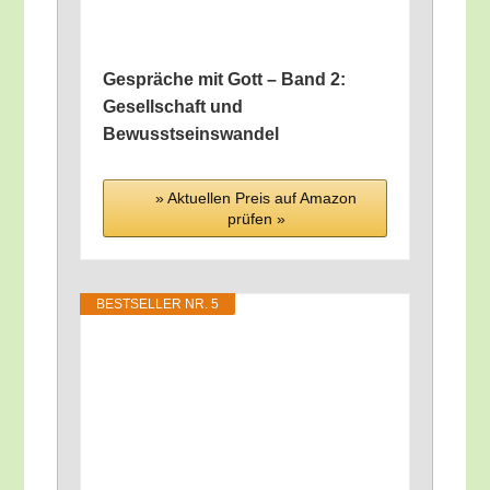
Gesprä­che mit Gott – Band 2:
Gesell­schaft und
Bewusstseinswandel
» Aktu­el­len Preis auf Ama­zon
prü­fen »
BEST­SEL­LER NR. 5