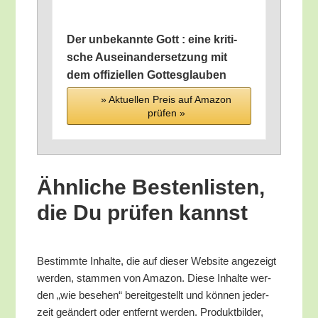
Der unbe­kann­te Gott : eine kri­ti­
sche Aus­ein­an­der­set­zung mit
dem offi­zi­el­len Gottesglauben
» Aktu­el­len Preis auf Ama­zon
prü­fen »
Ähn­li­che Bes­ten­lis­ten,
die Du prü­fen kannst
Bestimm­te Inhal­te, die auf die­ser Web­site ange­zeigt
wer­den, stam­men von Ama­zon. Die­se Inhal­te wer­
den „wie bese­hen“ bereit­ge­stellt und kön­nen jeder­
zeit geän­dert oder ent­fernt wer­den. Pro­dukt­bil­der,