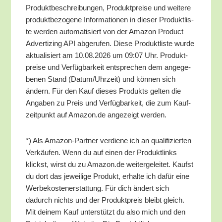
Pro­dukt­be­schrei­bun­gen, Pro­dukt­prei­se und wei­te­re
pro­dukt­be­zo­ge­ne Infor­ma­tio­nen in die­ser Pro­dukt­lis­
te wer­den auto­ma­ti­siert von der Ama­zon Pro­duct
Adver­tiz­ing API abge­ru­fen. Die­se Pro­dukt­lis­te wur­de
aktua­li­siert am 10.08.2026 um 09:07 Uhr. Pro­dukt­
prei­se und Ver­füg­bar­keit ent­spre­chen dem ange­ge­
be­nen Stand (Datum/​Uhrzeit) und kön­nen sich
ändern. Für den Kauf die­ses Pro­dukts gel­ten die
Anga­ben zu Preis und Ver­füg­bar­keit, die zum Kauf­
zeit­punkt auf Amazon.de ange­zeigt werden.
*) Als Ama­zon-Part­ner ver­die­ne ich an qua­li­fi­zier­ten
Ver­käu­fen. Wenn du auf einen der Pro­dukt­links
klickst, wirst du zu Amazon.de wei­ter­ge­lei­tet. Kaufst
du dort das jewei­li­ge Pro­dukt, erhal­te ich dafür eine
Wer­be­kos­ten­er­stat­tung. Für dich ändert sich
dadurch nichts und der Pro­dukt­preis bleibt gleich.
Mit dei­nem Kauf unter­stützt du also mich und den