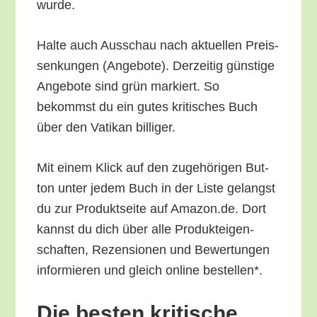
wurde.
Hal­te auch Aus­schau nach aktu­el­len Preis­
sen­kun­gen (Ange­bo­te). Der­zei­tig güns­ti­ge
Ange­bo­te sind grün mar­kiert. So
bekommst du ein gutes kri­ti­sches Buch
über den Vati­kan billiger.
Mit einem Klick auf den zuge­hö­ri­gen But­
ton unter jedem Buch in der Lis­te gelangst
du zur Pro­dukt­sei­te auf Amazon.de. Dort
kannst du dich über alle Pro­duk­tei­gen­
schaf­ten, Rezen­sio­nen und Bewer­tun­gen
infor­mie­ren und gleich online bestellen*.
Die bes­ten kri­ti­sche