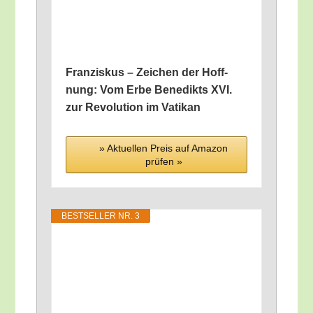
Fran­zis­kus – Zei­chen der Hoff­
nung: Vom Erbe Bene­dikts XVI.
zur Revo­lu­ti­on im Vatikan
» Aktu­el­len Preis auf Ama­zon
prü­fen »
BEST­SEL­LER NR. 3