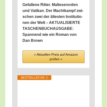
Gefal­le­ne Rit­ter. Mal­te­ser­or­den
und Vati­kan. Der Macht­kampf zwi­
schen zwei der ältes­ten Insti­tu­tio­
nen der Welt – AKTUALISIERTE
TASCHENBUCHAUSGABE:
Span­nend wie ein Roman von
Dan Brown
» Aktu­el­len Preis auf Ama­zon
prü­fen »
BEST­SEL­LER NR. 2