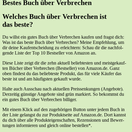
Bes­tes Buch über Verbrechen
Wel­ches Buch über Ver­bre­chen ist
das beste?
Du willst ein gutes Buch über Ver­bre­chen kau­fen und fragst dich:
Was ist das bes­te Buch über Ver­bre­chen? Mei­ne Emp­feh­lung, um
dir dei­ne Kauf­ent­schei­dung zu erleich­tern: Schau dir die nach­fol­
gen­de Lis­te der Top 10 Best­sel­ler von Ama­zon an.
Die­se Lis­te zeigt dir die zehn aktu­ell belieb­tes­ten und meist­ge­kauf­
ten Bücher über Ver­bre­chen (Best­sel­ler) von Amazon.de. Ganz
oben fin­dest du das belieb­tes­te Pro­dukt, das für vie­le Käu­fer das
bes­te ist und am häu­figs­ten gekauft wurde.
Hal­te auch Aus­schau nach aktu­el­len Preis­sen­kun­gen (Ange­bo­te).
Der­zei­tig güns­ti­ge Ange­bo­te sind grün mar­kiert. So bekommst du
ein gutes Buch über Ver­bre­chen billiger.
Mit einem Klick auf den zuge­hö­ri­gen But­ton unter jedem Buch in
der Lis­te gelangst du zur Pro­dukt­sei­te auf Amazon.de. Dort kannst
du dich über alle Pro­duk­tei­gen­schaf­ten, Rezen­sio­nen und Bewer­
tun­gen infor­mie­ren und gleich online bestellen*.