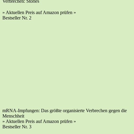
Ver­bre­chen: Stories
» Aktu­el­len Preis auf Ama­zon prü­fen »
Best­sel­ler Nr. 2
mRNA-Imp­fun­gen: Das größ­te orga­ni­sier­te Ver­bre­chen gegen die
Menschheit
» Aktu­el­len Preis auf Ama­zon prü­fen »
Best­sel­ler Nr. 3