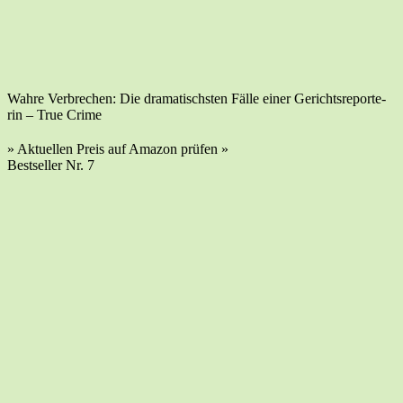
Wah­re Ver­bre­chen: Die dra­ma­tischs­ten Fäl­le einer Gerichts­re­por­te­
rin – True Crime
» Aktu­el­len Preis auf Ama­zon prü­fen »
Best­sel­ler Nr. 7