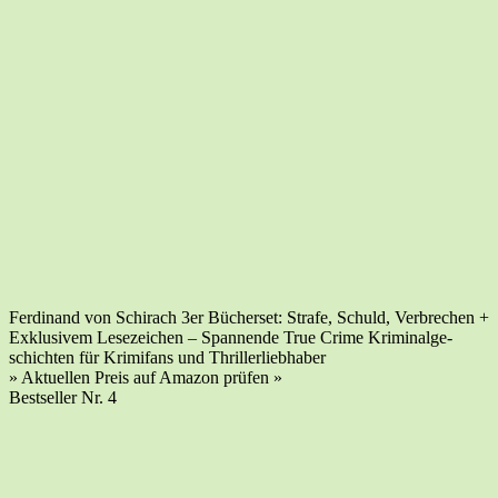
Fer­di­nand von Schi­rach 3er Bücher­set: Stra­fe, Schuld, Ver­bre­chen +
Exklu­si­vem Lese­zei­chen – Span­nen­de True Crime Kri­mi­nal­ge­
schich­ten für Kri­mi­fans und Thrillerliebhaber
» Aktu­el­len Preis auf Ama­zon prü­fen »
Best­sel­ler Nr. 4