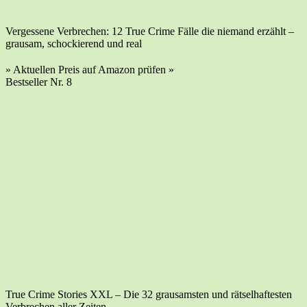
Ver­ges­se­ne Ver­bre­chen: 12 True Crime Fäl­le die nie­mand erzählt –
grau­sam, scho­ckie­rend und real
» Aktu­el­len Preis auf Ama­zon prü­fen »
Best­sel­ler Nr. 8
True Crime Sto­ries XXL – Die 32 grau­sams­ten und rät­sel­haf­tes­ten
Ver­bre­chen aller Zeiten