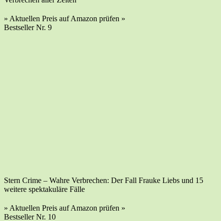
» Aktu­el­len Preis auf Ama­zon prü­fen »
Best­sel­ler Nr. 9
Stern Crime – Wah­re Ver­bre­chen: Der Fall Frau­ke Liebs und 15
wei­te­re spek­ta­ku­lä­re Fälle
» Aktu­el­len Preis auf Ama­zon prü­fen »
Best­sel­ler Nr. 10