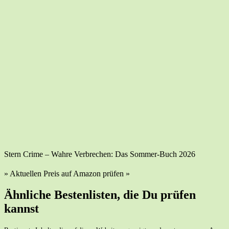
Stern Crime – Wah­re Ver­bre­chen: Das Som­mer-Buch 2026
» Aktu­el­len Preis auf Ama­zon prü­fen »
Ähn­li­che Bes­ten­lis­ten, die Du prü­fen
kannst