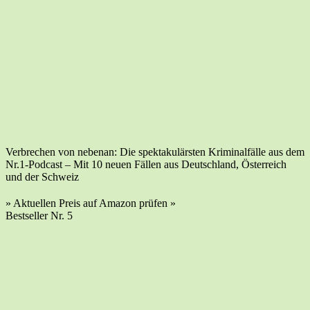
Ver­bre­chen von neben­an: Die spek­ta­ku­lärs­ten Kri­mi­nal­fäl­le aus dem
Nr.1‑Podcast – Mit 10 neu­en Fäl­len aus Deutsch­land, Öster­reich
und der Schweiz
» Aktu­el­len Preis auf Ama­zon prü­fen »
Best­sel­ler Nr. 5