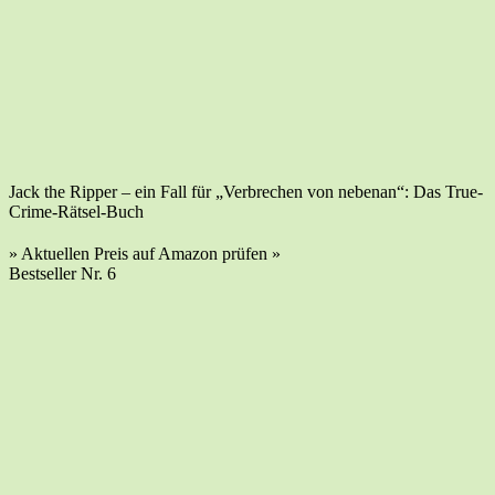
Jack the Rip­per – ein Fall für „Ver­bre­chen von neben­an“: Das True-
Crime-Rätsel-Buch
» Aktu­el­len Preis auf Ama­zon prü­fen »
Best­sel­ler Nr. 6