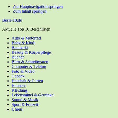
Zur Hauptnavigation springen
Zum Inhalt springen
Beste-10.de
Aktuelle Top 10 Bestenlisten
Auto & Motorrad
Baby & Kind
Bau­markt
Beau­ty & Körperpflege
Bücher
Büro & Schreibwaren
Com­pu­ter & Telefon
Foto & Video
Gepäck
Haus­halt & Garten
Haus­tier
Klei­dung
Lebens­mit­tel & Getränke
Sound & Musik
Sport & Freizeit
Uhren