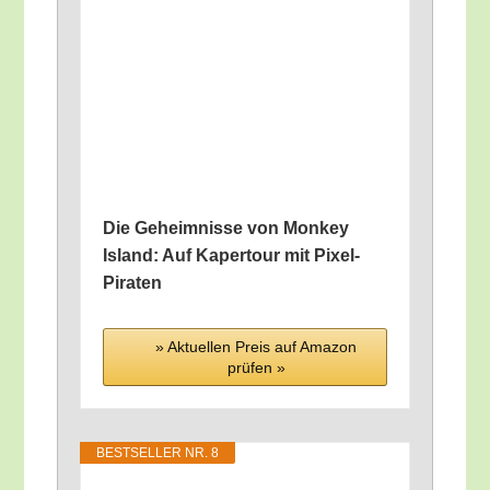
Die Geheim­nis­se von Mon­key
Island: Auf Kaper­tour mit Pixel-
Piraten
» Aktu­el­len Preis auf Ama­zon
prü­fen »
BEST­SEL­LER NR. 8