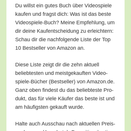
Du willst ein gutes Buch über Video­spie­le
kau­fen und fragst dich: Was ist das bes­te
Video­spie­le-Buch? Mei­ne Emp­feh­lung, um
dir dei­ne Kauf­ent­schei­dung zu erleich­tern:
Schau dir die nach­fol­gen­de Lis­te der Top
10 Best­sel­ler von Ama­zon an.
Die­se Lis­te zeigt dir die zehn aktu­ell
belieb­tes­ten und meist­ge­kauf­ten Video­
spie­le-Bücher (Best­sel­ler) von Amazon.de.
Ganz oben fin­dest du das belieb­tes­te Pro­
dukt, das für vie­le Käu­fer das bes­te ist und
am häu­figs­ten gekauft wurde.
Hal­te auch Aus­schau nach aktu­el­len Preis­