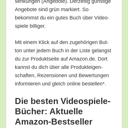
sen­kun­gen (Ange­bo­te). Der­zei­tig güns­ti­ge
Ange­bo­te sind grün mar­kiert. So
bekommst du ein gutes Buch über Video­
spie­le billiger.
Mit einem Klick auf den zuge­hö­ri­gen But­
ton unter jedem Buch in der Lis­te gelangst
du zur Pro­dukt­sei­te auf Amazon.de. Dort
kannst du dich über alle Pro­duk­tei­gen­
schaf­ten, Rezen­sio­nen und Bewer­tun­gen
infor­mie­ren und gleich online bestellen*.
Die bes­ten Video­spie­le-
Bücher: Aktu­el­le
Amazon-Bestseller