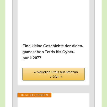
Eine klei­ne Geschich­te der Video­
ga­mes: Von Tetris bis Cyber­
punk 2077
» Aktu­el­len Preis auf Ama­zon
prü­fen »
BEST­SEL­LER NR. 9