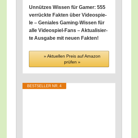
Unnüt­zes Wis­sen für Gamer: 555
ver­rück­te Fak­ten über Video­spie­
le – Genia­les Gam­ing-Wis­sen für
alle Video­spiel-Fans – Aktua­li­sier­
te Aus­ga­be mit neu­en Fakten!
» Aktu­el­len Preis auf Ama­zon
prü­fen »
BEST­SEL­LER NR. 4