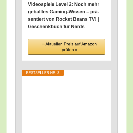
Video­spie­le Level 2: Noch mehr
geball­tes Gam­ing-Wis­sen – prä­
sen­tiert von Rocket Beans TV! |
Geschenk­buch für Nerds
» Aktu­el­len Preis auf Ama­zon
prü­fen »
BEST­SEL­LER NR. 3