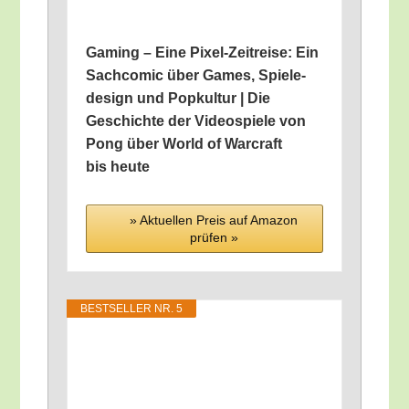
Gam­ing – Eine Pixel-Zeit­rei­se: Ein
Sach­co­mic über Games, Spie­le­
de­sign und Pop­kul­tur | Die
Geschich­te der Video­spie­le von
Pong über World of War­craft
bis heute
» Aktu­el­len Preis auf Ama­zon
prü­fen »
BEST­SEL­LER NR. 5