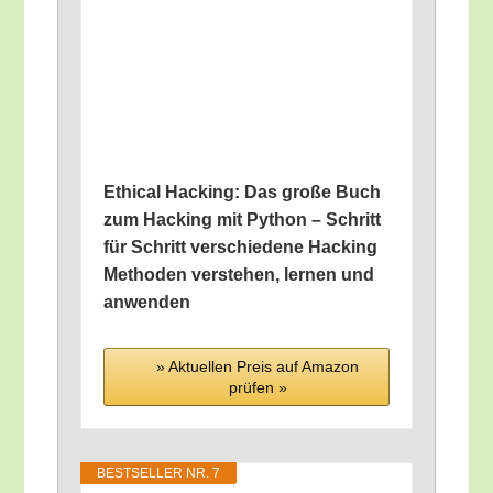
Ethi­cal Hack­ing: Das gro­ße Buch
zum Hack­ing mit Python – Schritt
für Schritt ver­schie­de­ne Hack­ing
Metho­den ver­ste­hen, ler­nen und
anwenden
» Aktu­el­len Preis auf Ama­zon
prü­fen »
BEST­SEL­LER NR. 7