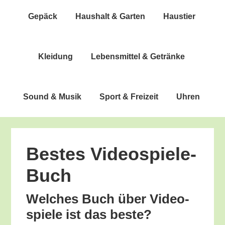
Gepäck
Haus­halt & Garten
Haus­tier
Klei­dung
Lebens­mit­tel & Getränke
Sound & Musik
Sport & Freizeit
Uhren
Bes­tes Videospiele-
Buch
Wel­ches Buch über Video­
spie­le ist das beste?