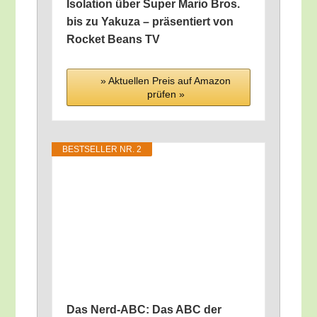
Iso­la­ti­on über Super Mario Bros.
bis zu Yaku­za – prä­sen­tiert von
Rocket Beans TV
» Aktu­el­len Preis auf Ama­zon
prü­fen »
BEST­SEL­LER NR. 2
Das Nerd-ABC: Das ABC der