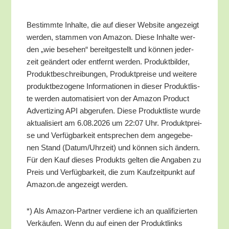
Bestimm­te Inhal­te, die auf die­ser Web­site ange­zeigt
wer­den, stam­men von Ama­zon. Die­se Inhal­te wer­
den „wie bese­hen“ bereit­ge­stellt und kön­nen jeder­
zeit geän­dert oder ent­fernt wer­den. Pro­dukt­bil­der,
Pro­dukt­be­schrei­bun­gen, Pro­dukt­prei­se und wei­te­re
pro­dukt­be­zo­ge­ne Infor­ma­tio­nen in die­ser Pro­dukt­lis­
te wer­den auto­ma­ti­siert von der Ama­zon Pro­duct
Adver­tiz­ing API abge­ru­fen. Die­se Pro­dukt­lis­te wur­de
aktua­li­siert am 6.08.2026 um 22:07 Uhr. Pro­dukt­prei­
se und Ver­füg­bar­keit ent­spre­chen dem ange­ge­be­
nen Stand (Datum/​Uhrzeit) und kön­nen sich ändern.
Für den Kauf die­ses Pro­dukts gel­ten die Anga­ben zu
Preis und Ver­füg­bar­keit, die zum Kauf­zeit­punkt auf
Amazon.de ange­zeigt werden.
*) Als Ama­zon-Part­ner ver­die­ne ich an qua­li­fi­zier­ten
Ver­käu­fen. Wenn du auf einen der Pro­dukt­links