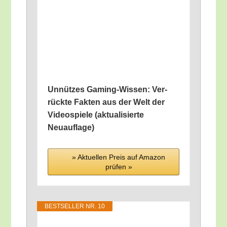
Unnüt­zes Gam­ing-Wis­sen: Ver­
rück­te Fak­ten aus der Welt der
Video­spie­le (aktua­li­sier­te
Neuauflage)
» Aktu­el­len Preis auf Ama­zon
prü­fen »
BEST­SEL­LER NR. 10