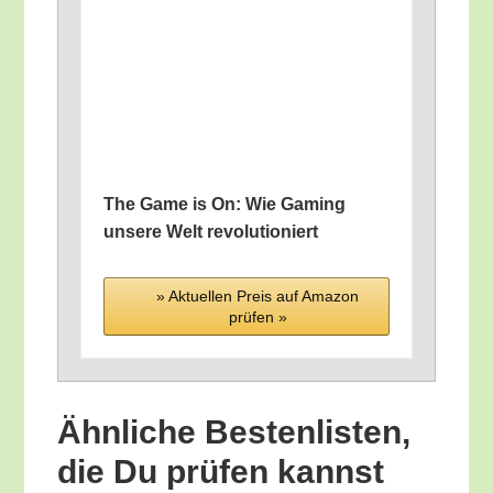
The Game is On: Wie Gam­ing
unse­re Welt revolutioniert
» Aktu­el­len Preis auf Ama­zon
prü­fen »
Ähn­li­che Bes­ten­lis­ten,
die Du prü­fen kannst