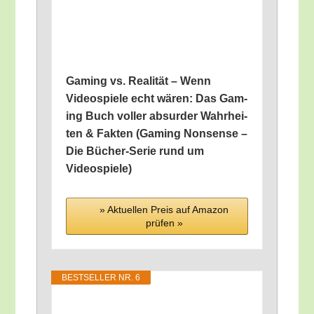
Gam­ing vs. Rea­li­tät – Wenn
Video­spie­le echt wären: Das Gam­
ing Buch vol­ler absur­der Wahr­hei­
ten & Fak­ten (Gam­ing Non­sen­se –
Die Bücher-Serie rund um
Videospiele)
» Aktu­el­len Preis auf Ama­zon
prü­fen »
BEST­SEL­LER NR. 6