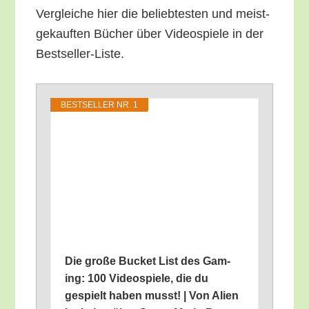
Ver­glei­che hier die belieb­tes­ten und meist­
ge­kauf­ten Bücher über Video­spie­le in der
Bestseller-Liste.
BEST­SEL­LER NR. 1
Die gro­ße Bucket List des Gam­
ing: 100 Video­spie­le, die du
gespielt haben musst! | Von Ali­en