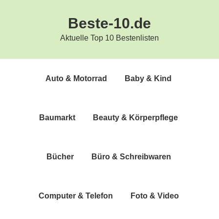
Zur
Zum
Beste-10.de
Hauptnavigation
Inhalt
springen
springen
Aktuelle Top 10 Bestenlisten
Auto & Motorrad
Baby & Kind
Bau­markt
Beau­ty & Körperpflege
Bücher
Büro & Schreibwaren
Com­pu­ter & Telefon
Foto & Video