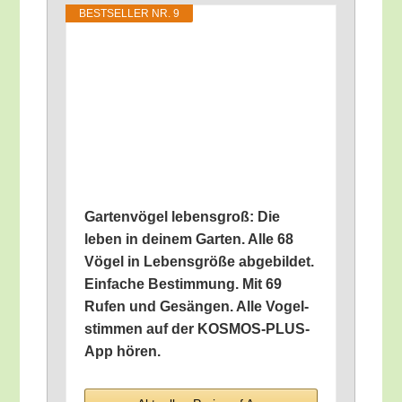
BEST­SEL­LER NR. 9
Gar­ten­vö­gel lebens­groß: Die
leben in dei­nem Gar­ten. Alle 68
Vögel in Lebens­grö­ße abge­bil­det.
Ein­fa­che Bestim­mung. Mit 69
Rufen und Gesän­gen. Alle Vogel­
stim­men auf der KOS­MOS-PLUS-
App hören.