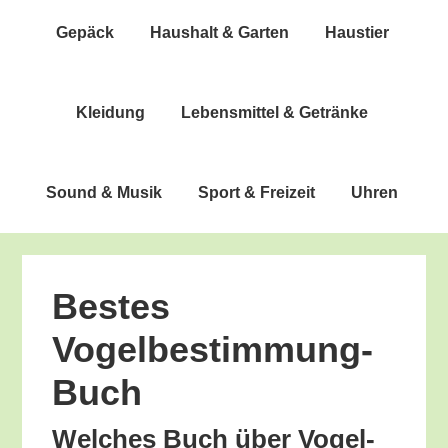
Gepäck
Haus­halt & Garten
Haus­tier
Klei­dung
Lebens­mit­tel & Getränke
Sound & Musik
Sport & Freizeit
Uhren
Bes­tes
Vogelbestimmung-
Buch
Wel­ches Buch über Vogel­