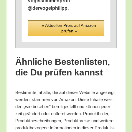
Vogel­stim­men­pro­fi
@dervogelphilipp.
» Aktu­el­len Preis auf Ama­zon
prü­fen »
Ähn­li­che Bes­ten­lis­ten,
die Du prü­fen kannst
Bestimm­te Inhal­te, die auf die­ser Web­site ange­zeigt
wer­den, stam­men von Ama­zon. Die­se Inhal­te wer­
den „wie bese­hen“ bereit­ge­stellt und kön­nen jeder­
zeit geän­dert oder ent­fernt wer­den. Pro­dukt­bil­der,
Pro­dukt­be­schrei­bun­gen, Pro­dukt­prei­se und wei­te­re
pro­dukt­be­zo­ge­ne Infor­ma­tio­nen in die­ser Pro­dukt­lis­