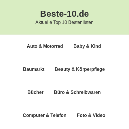
Zur
Zum
Beste-10.de
Hauptnavigation
Inhalt
springen
springen
Aktuelle Top 10 Bestenlisten
Auto & Motorrad
Baby & Kind
Bau­markt
Beau­ty & Körperpflege
Bücher
Büro & Schreibwaren
Com­pu­ter & Telefon
Foto & Video