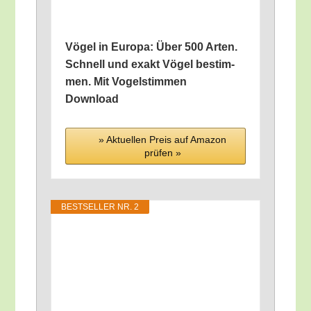
Vögel in Euro­pa: Über 500 Arten.
Schnell und exakt Vögel bestim­
men. Mit Vogel­stim­men
Download
» Aktu­el­len Preis auf Ama­zon
prü­fen »
BEST­SEL­LER NR. 2