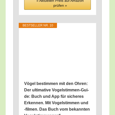
» Aktu­el­len Preis auf Ama­zon
prü­fen »
BEST­SEL­LER NR. 10
Vögel bestim­men mit den Ohren:
Der ulti­ma­ti­ve Vogel­stim­men-Gui­
de: Buch und App für siche­res
Erken­nen. Mit Vogel­stim­men und
‑fil­men. Das Buch vom bekann­ten