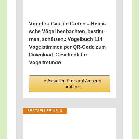
Vögel zu Gast im Gar­ten – Hei­mi­
sche Vögel beob­ach­ten, bestim­
men, schüt­zen.: Vogel­buch 114
Vogel­stim­men per QR-Code zum
Down­load. Geschenk für
Vogelfreunde
» Aktu­el­len Preis auf Ama­zon
prü­fen »
BEST­SEL­LER NR. 3