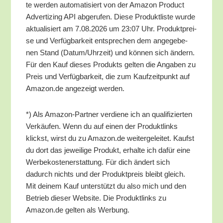
te wer­den auto­ma­ti­siert von der Ama­zon Pro­duct
Adver­tiz­ing API abge­ru­fen. Die­se Pro­dukt­lis­te wur­de
aktua­li­siert am 7.08.2026 um 23:07 Uhr. Pro­dukt­prei­
se und Ver­füg­bar­keit ent­spre­chen dem ange­ge­be­
nen Stand (Datum/​Uhrzeit) und kön­nen sich ändern.
Für den Kauf die­ses Pro­dukts gel­ten die Anga­ben zu
Preis und Ver­füg­bar­keit, die zum Kauf­zeit­punkt auf
Amazon.de ange­zeigt werden.
*) Als Ama­zon-Part­ner ver­die­ne ich an qua­li­fi­zier­ten
Ver­käu­fen. Wenn du auf einen der Pro­dukt­links
klickst, wirst du zu Amazon.de wei­ter­ge­lei­tet. Kaufst
du dort das jewei­li­ge Pro­dukt, erhal­te ich dafür eine
Wer­be­kos­ten­er­stat­tung. Für dich ändert sich
dadurch nichts und der Pro­dukt­preis bleibt gleich.
Mit dei­nem Kauf unter­stützt du also mich und den
Betrieb die­ser Web­site. Die Pro­dukt­links zu
Amazon.de gel­ten als Werbung.