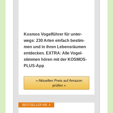
Kos­mos Vogel­füh­rer für unter­
wegs: 230 Arten ein­fach bestim­
men und in ihren Lebens­räu­men
ent­de­cken. EXTRA: Alle Vogel­
stim­men hören mit der KOSMOS-
PLUS-App
» Aktu­el­len Preis auf Ama­zon
prü­fen »
BEST­SEL­LER NR. 4