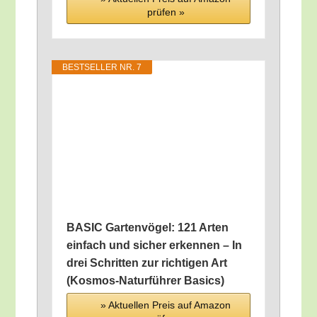
prü­fen »
BEST­SEL­LER NR. 7
BASIC Gar­ten­vö­gel: 121 Arten
ein­fach und sicher erken­nen – In
drei Schrit­ten zur rich­ti­gen Art
(Kos­mos-Natur­füh­rer Basics)
» Aktu­el­len Preis auf Ama­zon