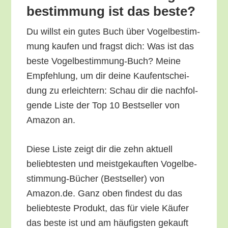
be­stim­mung ist das beste?
Du willst ein gutes Buch über Vogel­be­stim­
mung kau­fen und fragst dich: Was ist das
bes­te Vogel­be­stim­mung-Buch? Mei­ne
Emp­feh­lung, um dir dei­ne Kauf­ent­schei­
dung zu erleich­tern: Schau dir die nach­fol­
gen­de Lis­te der Top 10 Best­sel­ler von
Ama­zon an.
Die­se Lis­te zeigt dir die zehn aktu­ell
belieb­tes­ten und meist­ge­kauf­ten Vogel­be­
stim­mung-Bücher (Best­sel­ler) von
Amazon.de. Ganz oben fin­dest du das
belieb­tes­te Pro­dukt, das für vie­le Käu­fer
das bes­te ist und am häu­figs­ten gekauft