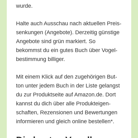
wurde.
Hal­te auch Aus­schau nach aktu­el­len Preis­
sen­kun­gen (Ange­bo­te). Der­zei­tig güns­ti­ge
Ange­bo­te sind grün mar­kiert. So
bekommst du ein gutes Buch über Vogel­
be­stim­mung billiger.
Mit einem Klick auf den zuge­hö­ri­gen But­
ton unter jedem Buch in der Lis­te gelangst
du zur Pro­dukt­sei­te auf Amazon.de. Dort
kannst du dich über alle Pro­duk­tei­gen­
schaf­ten, Rezen­sio­nen und Bewer­tun­gen
infor­mie­ren und gleich online bestellen*.