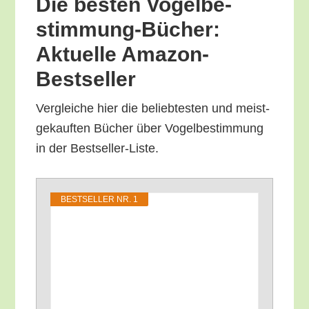
Die bes­ten Vogel­be­
stim­mung-Bücher:
Aktu­el­le Amazon-
Bestseller
Ver­glei­che hier die belieb­tes­ten und meist­
ge­kauf­ten Bücher über Vogel­be­stim­mung
in der Bestseller-Liste.
BEST­SEL­LER NR. 1