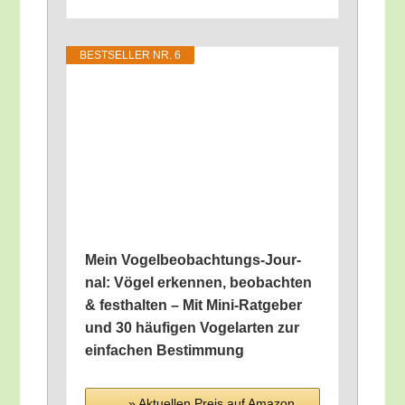
BEST­SEL­LER NR. 6
Mein Vogel­be­ob­ach­tungs-Jour­
nal: Vögel erken­nen, beob­ach­ten
& fest­hal­ten – Mit Mini-Rat­ge­ber
und 30 häu­fi­gen Vogel­ar­ten zur
ein­fa­chen Bestimmung
» Aktu­el­len Preis auf Ama­zon