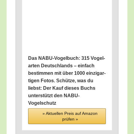
Das NABU-Vogel­buch: 315 Vogel­
ar­ten Deutsch­lands – ein­fach
bestim­men mit über 1000 ein­zig­ar­
ti­gen Fotos. Schüt­ze, was du
liebst: Der Kauf die­ses Buchs
unter­stützt den NABU-
Vogelschutz
» Aktu­el­len Preis auf Ama­zon
prü­fen »