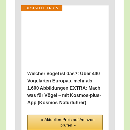
BEST­SEL­LER NR. 5
Wel­cher Vogel ist das?: Über 440
Vogel­ar­ten Euro­pas, mehr als
1.600 Abbil­dun­gen EXTRA: Mach
was für Vögel – mit Kos­mos-plus-
App (Kos­mos-Natur­füh­rer)
» Aktu­el­len Preis auf Ama­zon
prü­fen »