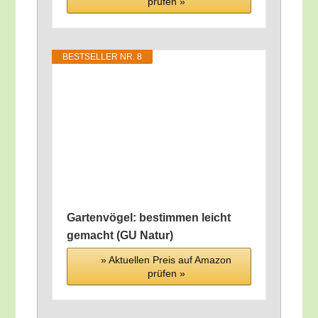
prü­fen »
BEST­SEL­LER NR. 8
Gar­ten­vö­gel: bestim­men leicht
gemacht (GU Natur)
» Aktu­el­len Preis auf Ama­zon
prü­fen »