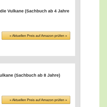
ie Vul­ka­ne (Sach­buch ab 4 Jah­re
» Aktu­el­len Preis auf Ama­zon prü­fen »
l­ka­ne (Sach­buch ab 8 Jah­re)
» Aktu­el­len Preis auf Ama­zon prü­fen »