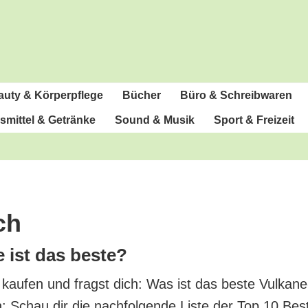
u­ty & Körperpflege
Bücher
Büro & Schreibwaren
­mit­tel & Getränke
Sound & Musik
Sport & Freizeit
ch
e ist das beste?
 kau­fen und fragst dich: Was ist das bes­te Vul­ka­
rn: Schau dir die nach­fol­gen­de Lis­te der Top 10 Bes