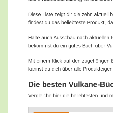
Die­se Lis­te zeigt dir die zehn aktu­el
fin­dest du das belieb­tes­te Pro­dukt, d
Hal­te auch Aus­schau nach aktu­el­len Pr
bekommst du ein gutes Buch über Vul­ka
Mit einem Klick auf den zuge­hö­ri­gen 
kannst du dich über alle Pro­duk­tei­gen
Die bes­ten Vul­ka­ne-Bü
Ver­glei­che hier die belieb­tes­ten und 