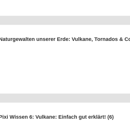
Natur­ge­wal­ten unse­rer Erde: Vul­ka­ne, Tor­na­dos & C
Pixi Wis­sen 6: Vul­ka­ne: Ein­fach gut erklärt! (6)