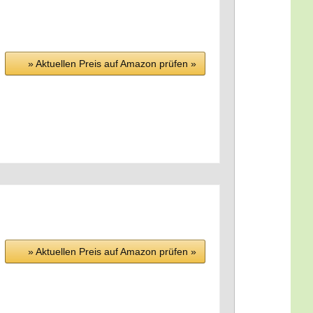
» Aktu­el­len Preis auf Ama­zon prü­fen »
» Aktu­el­len Preis auf Ama­zon prü­fen »