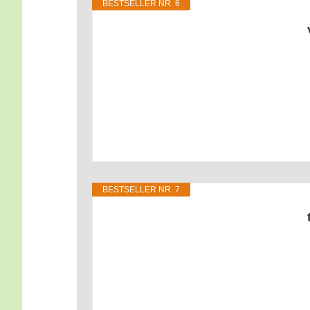
BEST­SEL­LER NR. 6
BEST­SEL­LER NR. 7