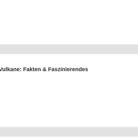
Vul­ka­ne: Fak­ten & Faszinierendes