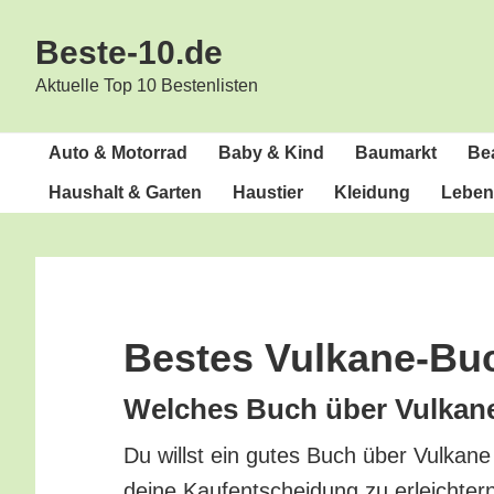
Zur
Zum
Beste-10.de
Hauptnavigation
Inhalt
springen
springen
Aktuelle Top 10 Bestenlisten
Auto & Motorrad
Baby & Kind
Bau­markt
Bea
Haus­halt & Garten
Haus­tier
Klei­dung
Lebens
Bes­tes Vulkane-Bu
Wel­ches Buch über Vul­ka­n
Du willst ein gutes Buch über Vul­ka­ne
dei­ne Kauf­ent­schei­dung zu erleich­te