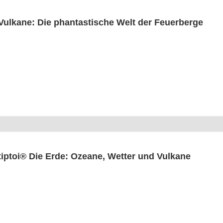
Vul­ka­ne: Die phan­tas­ti­sche Welt der Feuerberge
tiptoi® Die Erde: Ozea­ne, Wet­ter und Vulkane