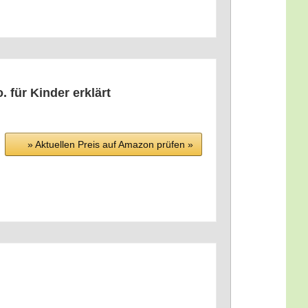
o. für Kin­der erklärt
» Aktu­el­len Preis auf Ama­zon prü­fen »