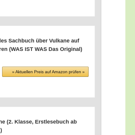
es Sach­buch über Vul­ka­ne auf
ah­ren (WAS IST WAS Das Original)
» Aktu­el­len Preis auf Ama­zon prü­fen »
e (2. Klas­se, Erst­le­se­buch ab
2)