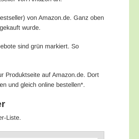
r (Best­sel­ler) von Amazon.de. Ganz oben
en gekauft wurde.
ge­bo­te sind grün mar­kiert. So
ur Pro­dukt­sei­te auf Amazon.de. Dort
ren und gleich online bestellen*.
er
er-Liste.