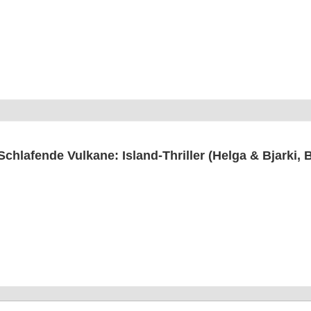
Schla­fen­de Vul­ka­ne: Island-Thril­ler (Hel­ga & Bjar­ki,