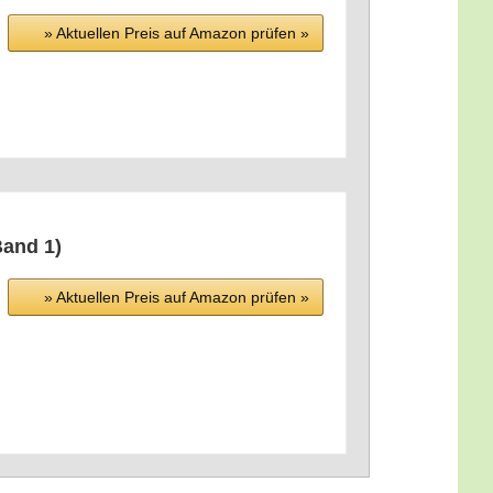
» Aktu­el­len Preis auf Ama­zon prü­fen »
 Band 1)
» Aktu­el­len Preis auf Ama­zon prü­fen »