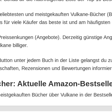
l belieb­tes­ten und meist­ge­kauf­ten Vul­ka­ne-Büche
as für vie­le Käu­fer das bes­te ist und am häu­figs­t
eis­sen­kun­gen (Ange­bo­te). Der­zei­tig güns­ti­ge An
­ne billiger.
But­ton unter jedem Buch in der Lis­te gelangst du z
­schaf­ten, Rezen­sio­nen und Bewer­tun­gen infor­mie­
cher: Aktu­el­le Amazon-Bestsell
meist­ge­kauf­ten Bücher über Vul­ka­ne in der Bestsell