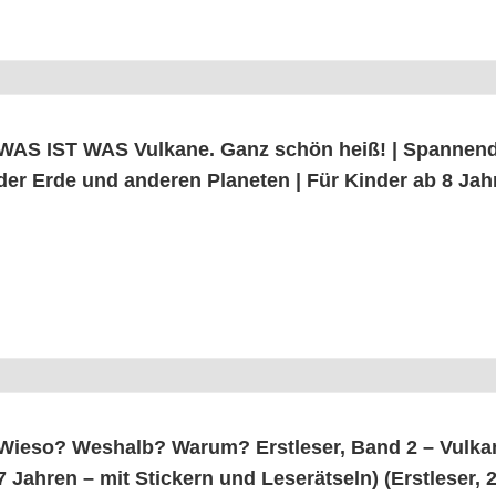
WAS IST WAS Vul­ka­ne. Ganz schön heiß! | Span­nen­d
der Erde und ande­ren Pla­ne­ten | Für Kin­der ab 8 J
Wie­so? Wes­halb? War­um? Erst­le­ser, Band 2 – Vul­ka­n
7 Jah­ren – mit Sti­ckern und Lese­rät­seln) (Erst­le­ser, 