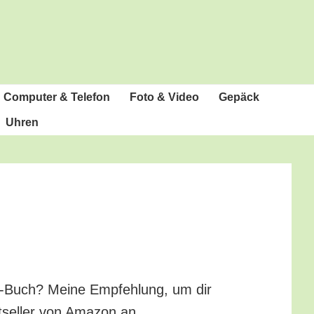
Com­pu­ter & Telefon
Foto & Video
Gepäck
Uhren
ne-Buch? Mei­ne Emp­feh­lung, um dir
t­sel­ler von Ama­zon an.