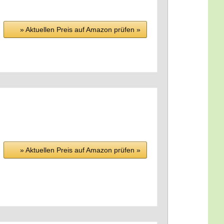
» Aktu­el­len Preis auf Ama­zon prü­fen »
» Aktu­el­len Preis auf Ama­zon prü­fen »