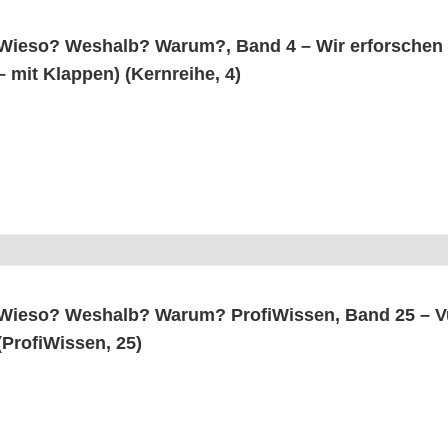
Wie­so? Wes­halb? War­um?, Band 4 – Wir erfor­schen d
– mit Klap­pen) (Kern­rei­he, 4)
Wie­so? Wes­halb? War­um? Pro­fi­Wis­sen, Band 25 – Vu
(Pro­fi­Wis­sen, 25)