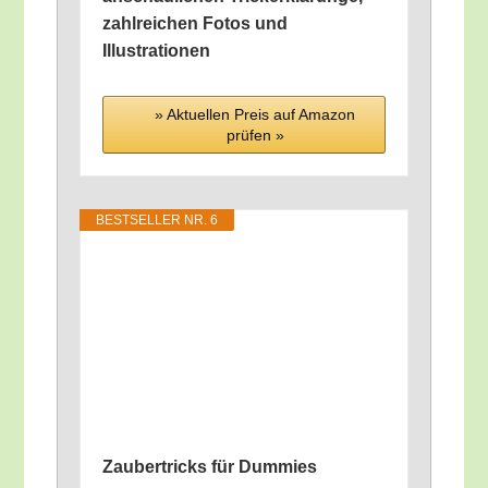
zahl­rei­chen Fotos und
Illustrationen
» Aktu­el­len Preis auf Ama­zon
prü­fen »
BEST­SEL­LER NR. 6
Zau­ber­tricks für Dummies