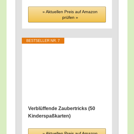
» Aktu­el­len Preis auf Ama­zon
prü­fen »
BEST­SEL­LER NR. 7
Ver­blüf­fen­de Zau­ber­tricks (50
Kinderspaßkarten)
» Aktu­el­len Preis auf Ama­zon