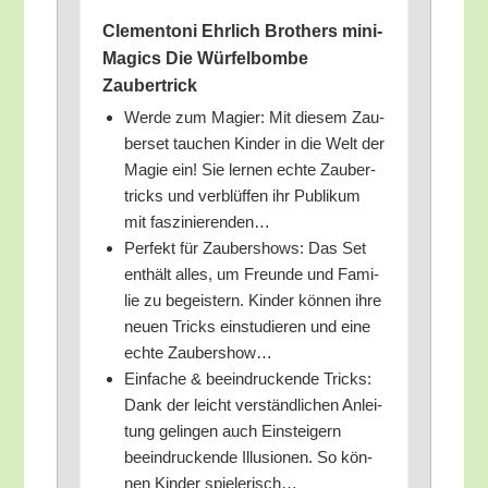
Cle­men­to­ni Ehr­lich Brot­hers mini­
Ma­gics Die Wür­fel­bom­be
Zaubertrick
Wer­de zum Magi­er: Mit die­sem Zau­
ber­set tau­chen Kin­der in die Welt der
Magie ein! Sie ler­nen ech­te Zau­ber­
tricks und ver­blüf­fen ihr Publi­kum
mit faszinierenden…
Per­fekt für Zau­ber­shows: Das Set
ent­hält alles, um Freun­de und Fami­
lie zu begeis­tern. Kin­der kön­nen ihre
neu­en Tricks ein­stu­die­ren und eine
ech­te Zaubershow…
Ein­fa­che & beein­dru­cken­de Tricks:
Dank der leicht ver­ständ­li­chen Anlei­
tung gelin­gen auch Ein­stei­gern
beein­dru­cken­de Illu­sio­nen. So kön­
nen Kin­der spielerisch…