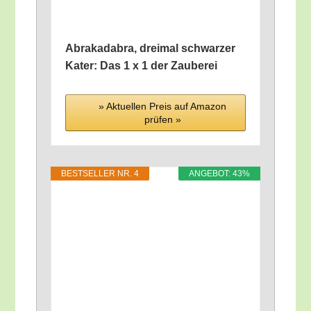
Abra­ka­da­bra, drei­mal schwar­zer
Kater: Das 1 x 1 der Zauberei
» Aktu­el­len Preis auf Ama­zon
prü­fen »
BEST­SEL­LER NR. 4
ANGE­BOT: 43%