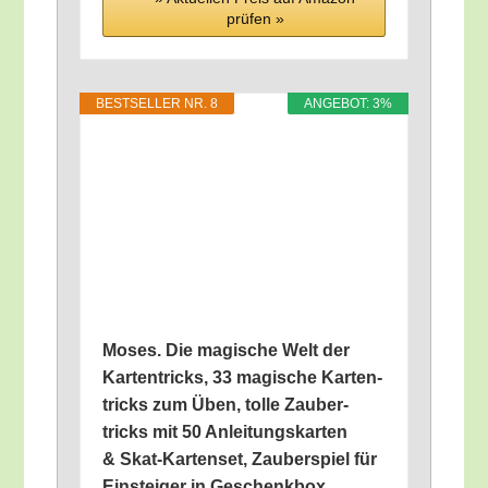
prü­fen »
BEST­SEL­LER NR. 8
ANGE­BOT: 3%
Moses. Die magi­sche Welt der
Kar­ten­tricks, 33 magi­sche Kar­ten­
tricks zum Üben, tol­le Zau­ber­
tricks mit 50 Anlei­tungs­kar­ten
& Skat-Kar­ten­set, Zau­ber­spiel für
Ein­stei­ger in Geschenkbox