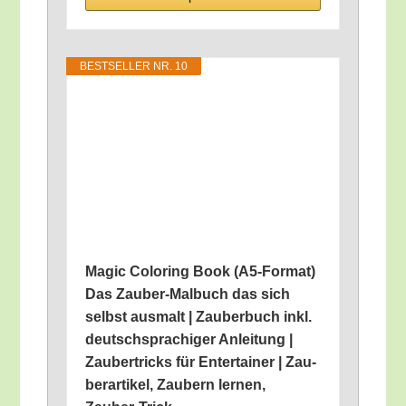
BEST­SEL­LER NR. 10
Magic Colo­ring Book (A5-For­mat)
Das Zau­ber-Mal­buch das sich
selbst aus­malt | Zau­ber­buch inkl.
deutsch­spra­chi­ger Anlei­tung |
Zau­ber­tricks für Enter­tai­ner | Zau­
ber­ar­ti­kel, Zau­bern ler­nen,