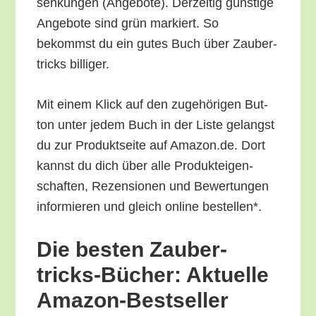
sen­kun­gen (Ange­bo­te). Der­zei­tig güns­ti­ge
Ange­bo­te sind grün mar­kiert. So
bekommst du ein gutes Buch über Zau­ber­
tricks billiger.
Mit einem Klick auf den zuge­hö­ri­gen But­
ton unter jedem Buch in der Lis­te gelangst
du zur Pro­dukt­sei­te auf Amazon.de. Dort
kannst du dich über alle Pro­duk­tei­gen­
schaf­ten, Rezen­sio­nen und Bewer­tun­gen
infor­mie­ren und gleich online bestellen*.
Die bes­ten Zau­ber­
tricks-Bücher: Aktu­el­le
Amazon-Bestseller