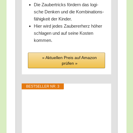
Die Zau­ber­tricks för­dern das logi­
sche Den­ken und die Kom­bi­na­ti­ons­
fä­hig­keit der Kinder.
Hier wird jedes Zau­be­rer­herz höher
schla­gen und auf sei­ne Kos­ten
kommen.
» Aktu­el­len Preis auf Ama­zon
prü­fen »
BEST­SEL­LER NR. 3