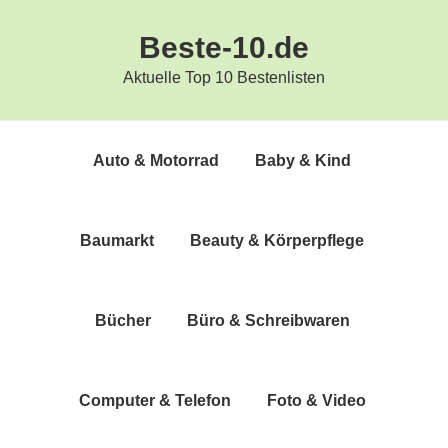
Zur
Zum
Beste-10.de
Hauptnavigation
Inhalt
springen
springen
Aktuelle Top 10 Bestenlisten
Auto & Motorrad
Baby & Kind
Bau­markt
Beau­ty & Körperpflege
Bücher
Büro & Schreibwaren
Com­pu­ter & Telefon
Foto & Video