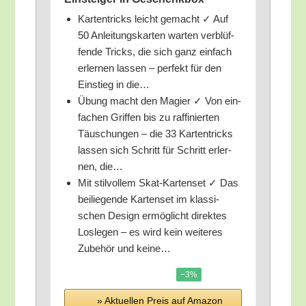
Kar­ten­tricks leicht gemacht ✓ Auf
50 Anlei­tungs­kar­ten war­ten ver­blüf­
fen­de Tricks, die sich ganz ein­fach
erler­nen las­sen – per­fekt für den
Ein­stieg in die…
Übung macht den Magi­er ✓ Von ein­
fa­chen Grif­fen bis zu raf­fi­nier­ten
Täu­schun­gen – die 33 Kar­ten­tricks
las­sen sich Schritt für Schritt erler­
nen, die…
Mit stil­vol­lem Skat-Kar­ten­set ✓ Das
bei­lie­gen­de Kar­ten­set im klas­si­
schen Design ermög­licht direk­tes
Los­le­gen – es wird kein wei­te­res
Zube­hör und keine…
−3%
» Aktu­el­len Preis auf Ama­zon