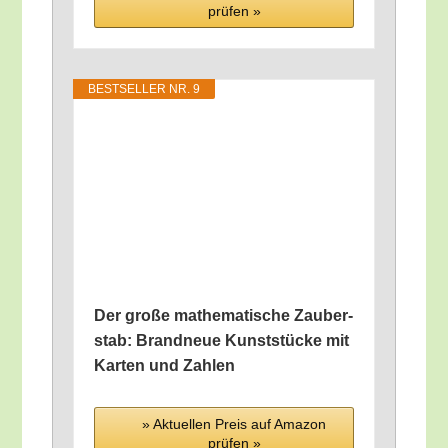
prü­fen »
BEST­SEL­LER NR. 9
Der gro­ße mathe­ma­ti­sche Zau­ber­
stab: Brand­neue Kunst­stü­cke mit
Kar­ten und Zahlen
» Aktu­el­len Preis auf Ama­zon
prü­fen »