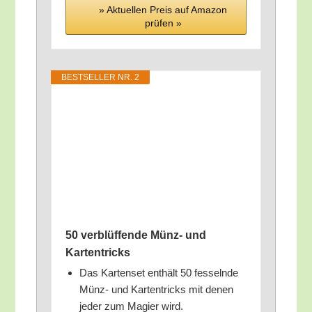
» Aktu­el­len Preis auf Ama­zon
prü­fen »
BEST­SEL­LER NR. 2
50 ver­blüf­fen­de Münz- und
Kartentricks
Das Kar­ten­set ent­hält 50 fes­seln­de
Münz- und Kar­ten­tricks mit denen
jeder zum Magi­er wird.