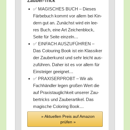
Zauber-Trick
✅ MAGISCHES BUCH – Die­ses
Fär­be­buch kommt vor allem bei Kin­
dern gut an. Zunächst wird ein lee­
res Buch, eine Art Zei­chen­block,
Sei­te für Sei­te einzeln…
✅ EINFACH AUSZUFÜHREN –
Das Colou­ring Book ist ein Klas­si­ker
der Zau­ber­kunst und sehr leicht aus­
zu­füh­ren. Daher ist es vor allem für
Ein­stei­ger geeignet…
✅ PRAXISERPROBT – Wir als
Fach­händ­ler legen gro­ßen Wert die
auf Pra­xis­taug­lich­keit unse­rer Zau­
ber­tricks und Zau­ber­ar­ti­kel. Das
magi­sche Colo­ring Book…
» Aktu­el­len Preis auf Ama­zon
prü­fen »