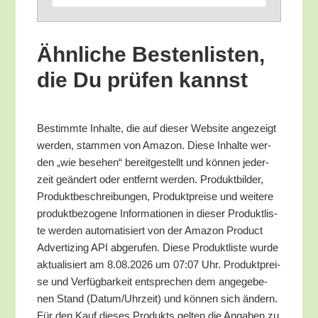
Ähn­li­che Bes­ten­lis­ten,
die Du prü­fen kannst
Bestimm­te Inhal­te, die auf die­ser Web­site ange­zeigt
wer­den, stam­men von Ama­zon. Die­se Inhal­te wer­
den „wie bese­hen“ bereit­ge­stellt und kön­nen jeder­
zeit geän­dert oder ent­fernt wer­den. Pro­dukt­bil­der,
Pro­dukt­be­schrei­bun­gen, Pro­dukt­prei­se und wei­te­re
pro­dukt­be­zo­ge­ne Infor­ma­tio­nen in die­ser Pro­dukt­lis­
te wer­den auto­ma­ti­siert von der Ama­zon Pro­duct
Adver­tiz­ing API abge­ru­fen. Die­se Pro­dukt­lis­te wur­de
aktua­li­siert am 8.08.2026 um 07:07 Uhr. Pro­dukt­prei­
se und Ver­füg­bar­keit ent­spre­chen dem ange­ge­be­
nen Stand (Datum/​Uhrzeit) und kön­nen sich ändern.
Für den Kauf die­ses Pro­dukts gel­ten die Anga­ben zu