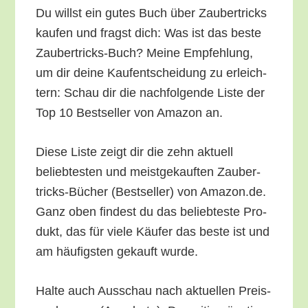
Du willst ein gutes Buch über Zau­ber­tricks
kau­fen und fragst dich: Was ist das bes­te
Zau­ber­tricks-Buch? Mei­ne Emp­feh­lung,
um dir dei­ne Kauf­ent­schei­dung zu erleich­
tern: Schau dir die nach­fol­gen­de Lis­te der
Top 10 Best­sel­ler von Ama­zon an.
Die­se Lis­te zeigt dir die zehn aktu­ell
belieb­tes­ten und meist­ge­kauf­ten Zau­ber­
tricks-Bücher (Best­sel­ler) von Amazon.de.
Ganz oben fin­dest du das belieb­tes­te Pro­
dukt, das für vie­le Käu­fer das bes­te ist und
am häu­figs­ten gekauft wurde.
Hal­te auch Aus­schau nach aktu­el­len Preis­