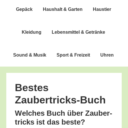
Gepäck
Haus­halt & Garten
Haus­tier
Klei­dung
Lebens­mit­tel & Getränke
Sound & Musik
Sport & Freizeit
Uhren
Bes­tes
Zaubertricks-Buch
Wel­ches Buch über Zau­ber­
tricks ist das beste?