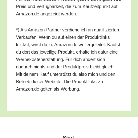
Preis und Ver­füg­bar­keit, die zum Kauf­zeit­punkt auf
Amazon.de ange­zeigt werden.
*) Als Ama­zon-Part­ner ver­die­ne ich an qua­li­fi­zier­ten
Ver­käu­fen. Wenn du auf einen der Pro­dukt­links
klickst, wirst du zu Amazon.de wei­ter­ge­lei­tet. Kaufst
du dort das jewei­li­ge Pro­dukt, erhal­te ich dafür eine
Wer­be­kos­ten­er­stat­tung. Für dich ändert sich
dadurch nichts und der Pro­dukt­preis bleibt gleich.
Mit dei­nem Kauf unter­stützt du also mich und den
Betrieb die­ser Web­site. Die Pro­dukt­links zu
Amazon.de gel­ten als Werbung.
Start