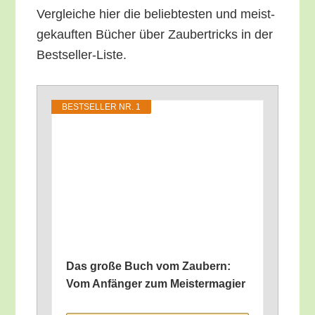
Ver­glei­che hier die belieb­tes­ten und meist­
ge­kauf­ten Bücher über Zau­ber­tricks in der
Bestseller-Liste.
BEST­SEL­LER NR. 1
Das gro­ße Buch vom Zau­bern:
Vom Anfän­ger zum Meistermagier