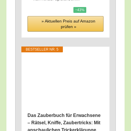
−43%
» Aktu­el­len Preis auf Ama­zon
prü­fen »
BEST­SEL­LER NR. 5
Das Zau­ber­buch für Erwach­se­ne
– Rät­sel, Knif­fe, Zau­ber­tricks: Mit
anschau­li­chen Tri­cker­klä­run­ge,