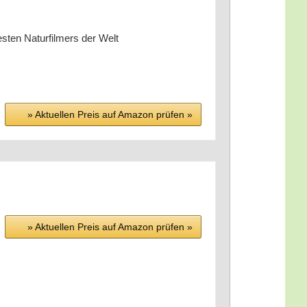
s­ten Natur­fil­mers der Welt
» Aktu­el­len Preis auf Ama­zon prü­fen »
» Aktu­el­len Preis auf Ama­zon prü­fen »