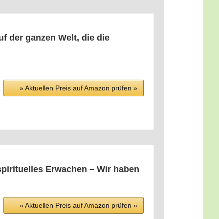
uf der gan­zen Welt, die die
» Aktu­el­len Preis auf Ama­zon prü­fen »
pi­ri­tu­el­les Erwa­chen – Wir haben
» Aktu­el­len Preis auf Ama­zon prü­fen »