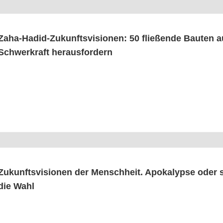
Zaha-Hadid-Zukunfts­vi­sio­nen: 50 flie­ßen­de Bau­ten a
Schwer­kraft herausfordern
Zukunfts­vi­sio­nen der Mensch­heit. Apo­ka­lyp­se oder s
die Wahl