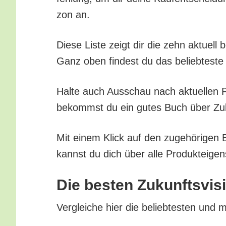
zon an.
Die­se Lis­te zeigt dir die zehn aktu­ell
Ganz oben fin­dest du das belieb­tes­te 
Hal­te auch Aus­schau nach aktu­el­len Pr
bekommst du ein gutes Buch über Zukunf
Mit einem Klick auf den zuge­hö­ri­gen 
kannst du dich über alle Pro­duk­tei­gen
Die bes­ten Zukunfts­vi­
Ver­glei­che hier die belieb­tes­ten und 