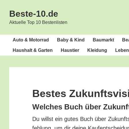
Zur
Zum
Beste-10.de
Hauptnavigation
Inhalt
springen
springen
Aktuelle Top 10 Bestenlisten
Auto & Motorrad
Baby & Kind
Bau­markt
Bea
Haus­halt & Garten
Haus­tier
Klei­dung
Lebens
Bes­tes Zukunftsvi
Wel­ches Buch über Zukunfts
Du willst ein gutes Buch über Zukunfts­
feh­lung, um dir dei­ne Kauf­ent­schei­du