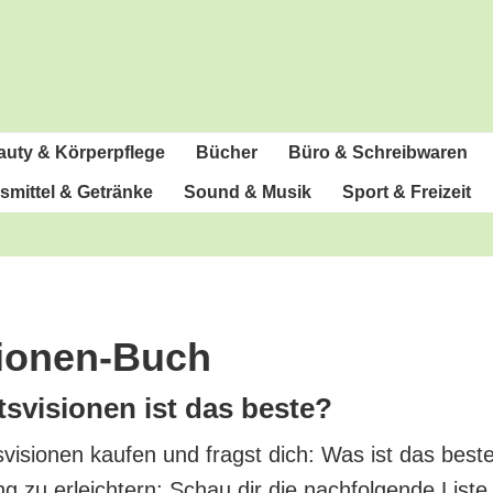
u­ty & Körperpflege
Bücher
Büro & Schreibwaren
­mit­tel & Getränke
Sound & Musik
Sport & Freizeit
sionen-Buch
­vi­sio­nen ist das beste?
vi­sio­nen kau­fen und fragst dich: Was ist das bes­
ng zu erleich­tern: Schau dir die nach­fol­gen­de Lis­