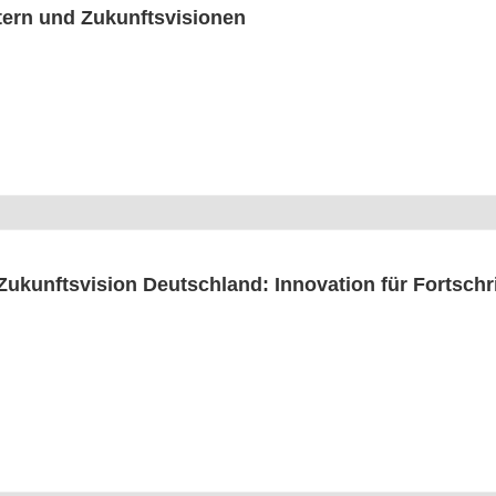
tern und Zukunftsvisionen
Zukunfts­vi­si­on Deutsch­land: Inno­va­ti­on für Fort­s