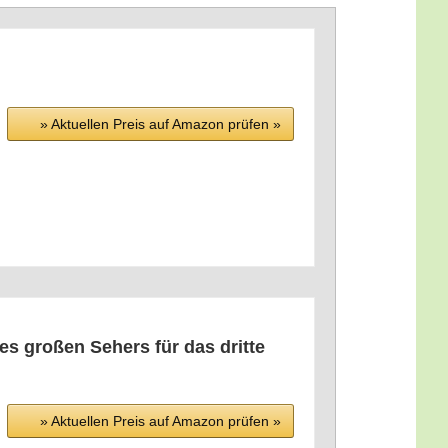
» Aktu­el­len Preis auf Ama­zon prü­fen »
es gro­ßen Sehers für das drit­te
» Aktu­el­len Preis auf Ama­zon prü­fen »