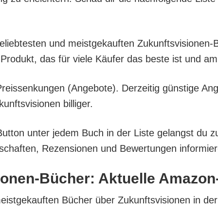
 belieb­tes­ten und meist­ge­kauf­ten Zukunfts­vi­sio­n
Pro­dukt, das für vie­le Käu­fer das bes­te ist und a
eis­sen­kun­gen (Ange­bo­te). Der­zei­tig güns­ti­ge An
ts­vi­sio­nen billiger.
But­ton unter jedem Buch in der Lis­te gelangst du z
­schaf­ten, Rezen­sio­nen und Bewer­tun­gen infor­mie­
sio­nen-Bücher: Aktu­el­le Amazon
meist­ge­kauf­ten Bücher über Zukunfts­vi­sio­nen in de