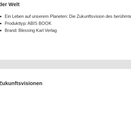
der Welt
Ein Leben auf unse­rem Pla­ne­ten: Die Zukunfts­vi­si­on des berühm­te
Pro­dukt­typ: ABIS BOOK
Brand: Bles­sing Karl Verlag
Zukunftsvisionen