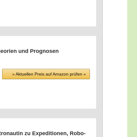
 Theo­rien und Prognosen
» Aktu­el­len Preis auf Ama­zon prü­fen »
o­nau­tin zu Expe­di­tio­nen, Robo­