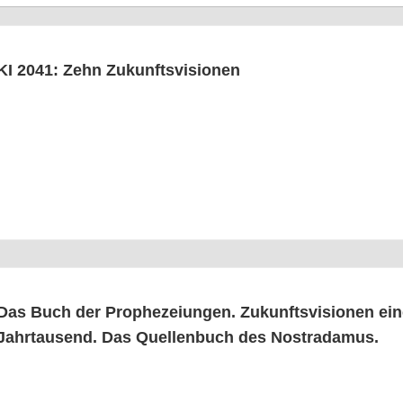
KI 2041: Zehn Zukunftsvisionen
Das Buch der Pro­phe­zei­un­gen. Zukunfts­vi­sio­nen ein
Jahr­tau­send. Das Quel­len­buch des Nostradamus.