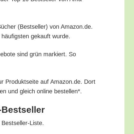
en-Bücher (Best­sel­ler) von Amazon.de.
m häu­figs­ten gekauft wurde.
ge­bo­te sind grün mar­kiert. So
ur Pro­dukt­sei­te auf Amazon.de. Dort
ren und gleich online bestellen*.
-Bestseller
r Bestseller-Liste.