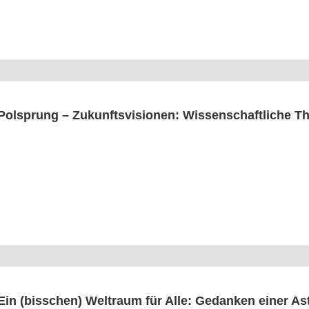
Pol­sprung – Zukunfts­vi­sio­nen: Wis­sen­schaft­li­che
Ein (biss­chen) Welt­raum für Alle: Gedan­ken einer Astr