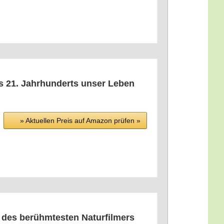
es 21. Jahr­hun­derts unser Leben
» Aktu­el­len Preis auf Ama­zon prü­fen »
 des berühm­tes­ten Natur­fil­mers