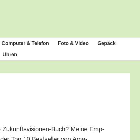
Com­pu­ter & Telefon
Foto & Video
Gepäck
Uhren
te Zukunfts­vi­sio­nen-Buch? Mei­ne Emp­
te der Top 10 Best­sel­ler von Ama­