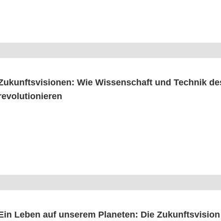
Zukunfts­vi­sio­nen: Wie Wis­sen­schaft und Tech­nik d
revolutionieren
Ein Leben auf unse­rem Pla­ne­ten: Die Zukunfts­vi­si­on