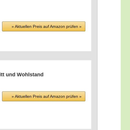
» Aktu­el­len Preis auf Ama­zon prü­fen »
chritt und Wohlstand
» Aktu­el­len Preis auf Ama­zon prü­fen »