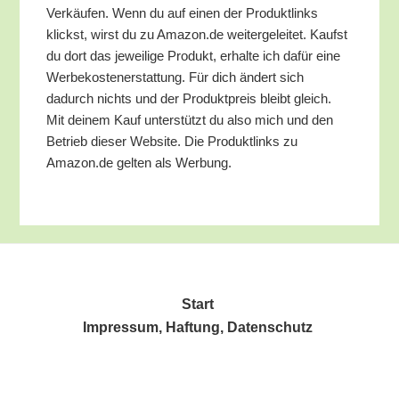
Ver­käu­fen. Wenn du auf einen der Pro­dukt­links
klickst, wirst du zu Amazon.de wei­ter­ge­lei­tet. Kaufst
du dort das jewei­li­ge Pro­dukt, erhal­te ich dafür eine
Wer­be­kos­ten­er­stat­tung. Für dich ändert sich
dadurch nichts und der Pro­dukt­preis bleibt gleich.
Mit dei­nem Kauf unter­stützt du also mich und den
Betrieb die­ser Web­site. Die Pro­dukt­links zu
Amazon.de gel­ten als Werbung.
Start
Impres­sum, Haf­tung, Datenschutz