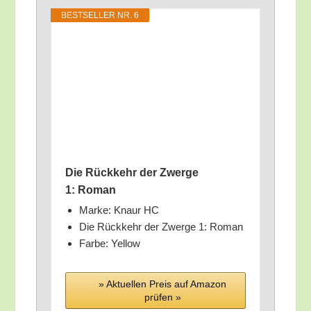
BEST­SEL­LER NR. 6
Die Rück­kehr der Zwer­ge
1: Roman
Mar­ke: Knaur HC
Die Rück­kehr der Zwer­ge 1: Roman
Far­be: Yellow
» Aktu­el­len Preis auf Ama­zon
prü­fen »