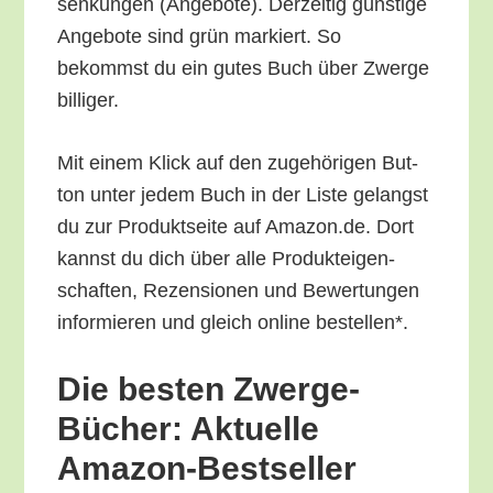
sen­kun­gen (Ange­bo­te). Der­zei­tig güns­ti­ge
Ange­bo­te sind grün mar­kiert. So
bekommst du ein gutes Buch über Zwer­ge
billiger.
Mit einem Klick auf den zuge­hö­ri­gen But­
ton unter jedem Buch in der Lis­te gelangst
du zur Pro­dukt­sei­te auf Amazon.de. Dort
kannst du dich über alle Pro­duk­tei­gen­
schaf­ten, Rezen­sio­nen und Bewer­tun­gen
infor­mie­ren und gleich online bestellen*.
Die bes­ten Zwer­ge-
Bücher: Aktu­el­le
Amazon-Bestseller