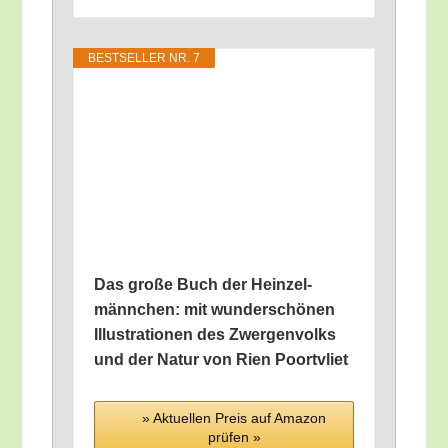
BEST­SEL­LER NR. 7
Das gro­ße Buch der Hein­zel­
männ­chen: mit wun­der­schö­nen
Illus­tra­tio­nen des Zwer­gen­volks
und der Natur von Rien Poortvliet
» Aktu­el­len Preis auf Ama­zon
prü­fen »