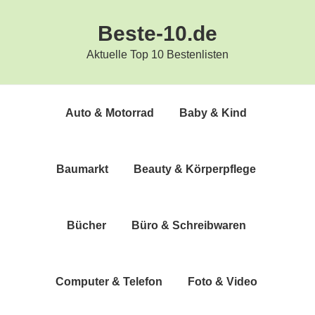
Zur
Zum
Beste-10.de
Hauptnavigation
Inhalt
springen
springen
Aktuelle Top 10 Bestenlisten
Auto & Motorrad
Baby & Kind
Bau­markt
Beau­ty & Körperpflege
Bücher
Büro & Schreibwaren
Com­pu­ter & Telefon
Foto & Video