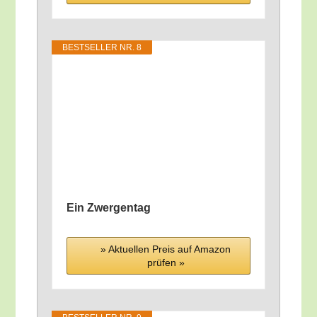
BEST­SEL­LER NR. 8
Ein Zwergentag
» Aktu­el­len Preis auf Ama­zon
prü­fen »