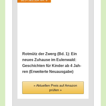
BEST­SEL­LER NR. 9
Rot­mütz der Zwerg (Bd. 1): Ein
neu­es Zuhau­se im Eulen­wald:
Geschich­ten für Kin­der ab 4 Jah­
ren (Erwei­ter­te Neuausgabe)
» Aktu­el­len Preis auf Ama­zon
prü­fen »