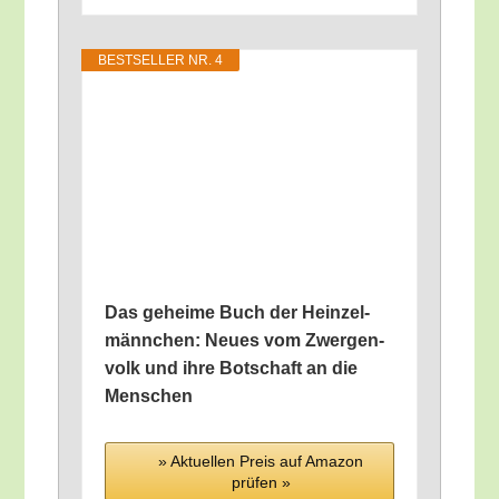
BEST­SEL­LER NR. 4
Das gehei­me Buch der Hein­zel­
männ­chen: Neu­es vom Zwer­gen­
volk und ihre Bot­schaft an die
Menschen
» Aktu­el­len Preis auf Ama­zon
prü­fen »