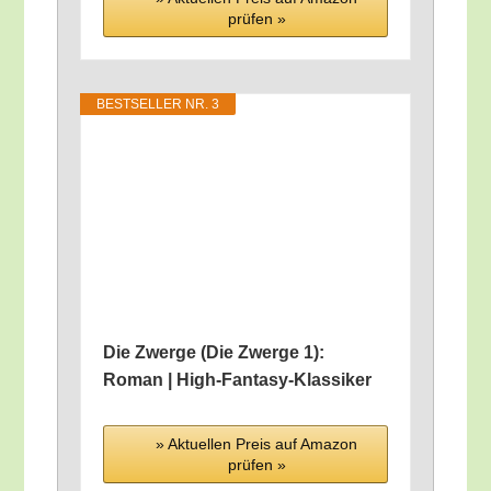
prü­fen »
BEST­SEL­LER NR. 3
Die Zwer­ge (Die Zwer­ge 1):
Roman | High-Fantasy-Klassiker
» Aktu­el­len Preis auf Ama­zon
prü­fen »