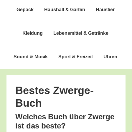
Gepäck
Haus­halt & Garten
Haus­tier
Klei­dung
Lebens­mit­tel & Getränke
Sound & Musik
Sport & Freizeit
Uhren
Bes­tes Zwerge-
Buch
Wel­ches Buch über Zwer­ge
ist das beste?