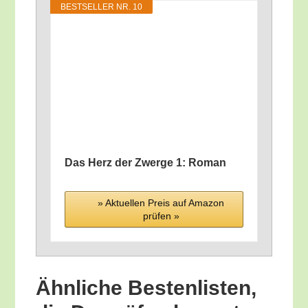
BEST­SEL­LER NR. 10
Das Herz der Zwer­ge 1: Roman
» Aktu­el­len Preis auf Ama­zon
prü­fen »
Ähn­li­che Bes­ten­lis­ten,