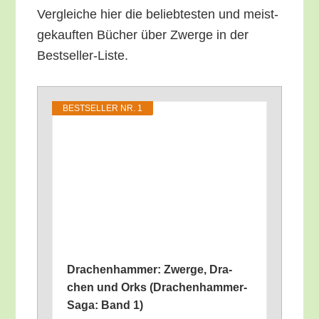
Ver­glei­che hier die belieb­tes­ten und meist­
ge­kauf­ten Bücher über Zwer­ge in der
Bestseller-Liste.
BEST­SEL­LER NR. 1
Dra­chen­ham­mer: Zwer­ge, Dra­
chen und Orks (Dra­chen­ham­mer-
Saga: Band 1)