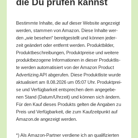
die Du prü­fen kannst
Bestimm­te Inhal­te, die auf die­ser Web­site ange­zeigt
wer­den, stam­men von Ama­zon. Die­se Inhal­te wer­
den „wie bese­hen“ bereit­ge­stellt und kön­nen jeder­
zeit geän­dert oder ent­fernt wer­den. Pro­dukt­bil­der,
Pro­dukt­be­schrei­bun­gen, Pro­dukt­prei­se und wei­te­re
pro­dukt­be­zo­ge­ne Infor­ma­tio­nen in die­ser Pro­dukt­lis­
te wer­den auto­ma­ti­siert von der Ama­zon Pro­duct
Adver­tiz­ing API abge­ru­fen. Die­se Pro­dukt­lis­te wur­de
aktua­li­siert am 8.08.2026 um 05:07 Uhr. Pro­dukt­prei­
se und Ver­füg­bar­keit ent­spre­chen dem ange­ge­be­
nen Stand (Datum/​Uhrzeit) und kön­nen sich ändern.
Für den Kauf die­ses Pro­dukts gel­ten die Anga­ben zu
Preis und Ver­füg­bar­keit, die zum Kauf­zeit­punkt auf
Amazon.de ange­zeigt werden.
*) Als Ama­zon-Part­ner ver­die­ne ich an qua­li­fi­zier­ten