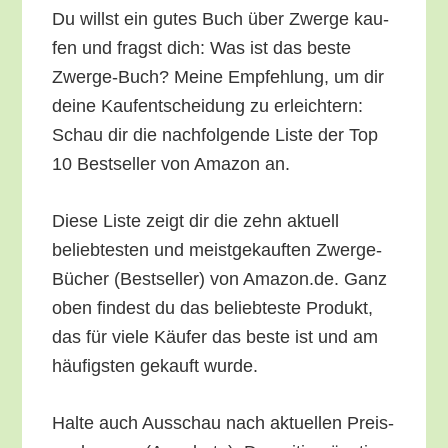
Du willst ein gutes Buch über Zwer­ge kau­
fen und fragst dich: Was ist das bes­te
Zwer­ge-Buch? Mei­ne Emp­feh­lung, um dir
dei­ne Kauf­ent­schei­dung zu erleich­tern:
Schau dir die nach­fol­gen­de Lis­te der Top
10 Best­sel­ler von Ama­zon an.
Die­se Lis­te zeigt dir die zehn aktu­ell
belieb­tes­ten und meist­ge­kauf­ten Zwer­ge-
Bücher (Best­sel­ler) von Amazon.de. Ganz
oben fin­dest du das belieb­tes­te Pro­dukt,
das für vie­le Käu­fer das bes­te ist und am
häu­figs­ten gekauft wurde.
Hal­te auch Aus­schau nach aktu­el­len Preis­