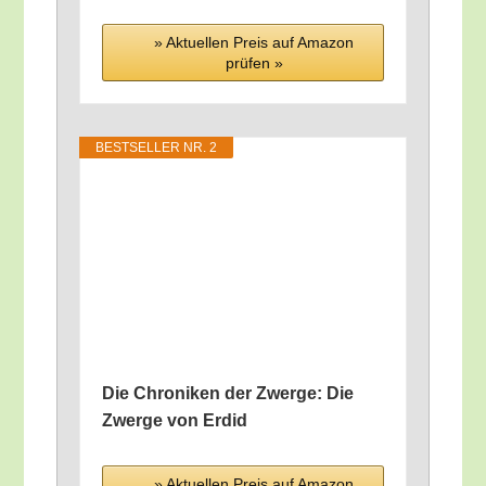
» Aktu­el­len Preis auf Ama­zon
prü­fen »
BEST­SEL­LER NR. 2
Die Chro­ni­ken der Zwer­ge: Die
Zwer­ge von Erdid
» Aktu­el­len Preis auf Ama­zon