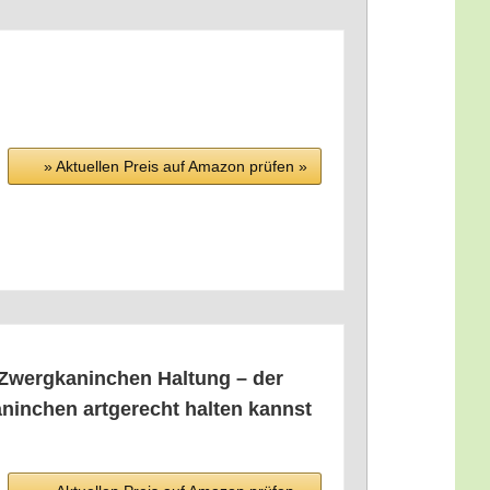
» Aktu­el­len Preis auf Ama­zon prü­fen »
Zwerg­ka­nin­chen Hal­tung – der
anin­chen art­ge­recht hal­ten kannst