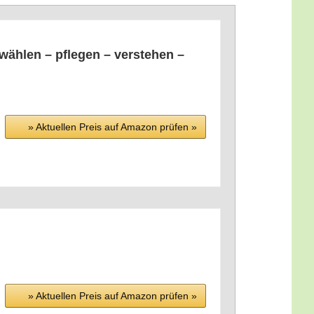
wäh­len – pfle­gen – ver­ste­hen –
» Aktu­el­len Preis auf Ama­zon prü­fen »
» Aktu­el­len Preis auf Ama­zon prü­fen »