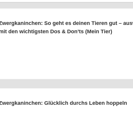
Zwerg­ka­nin­chen: So geht es dei­nen Tie­ren gut – aus­
mit den wich­tigs­ten Dos & Don’ts (Mein Tier)
Zwerg­ka­nin­chen: Glück­lich durchs Leben hoppeln