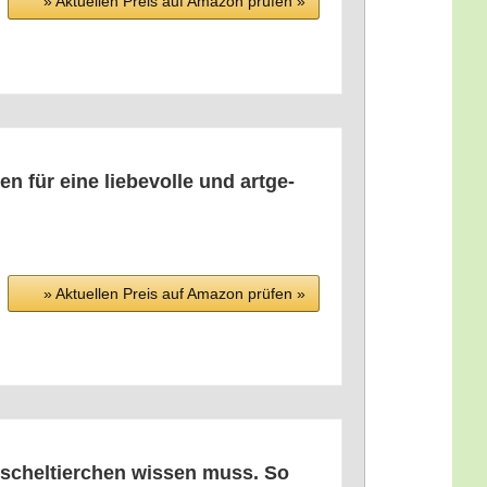
» Aktu­el­len Preis auf Ama­zon prü­fen »
n für eine lie­be­vol­le und art­ge­
» Aktu­el­len Preis auf Ama­zon prü­fen »
schel­tier­chen wis­sen muss. So