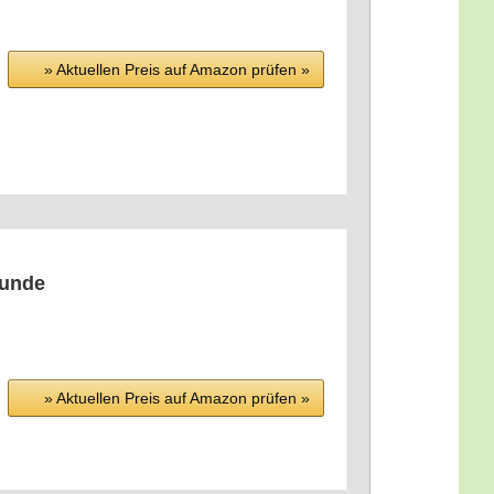
» Aktu­el­len Preis auf Ama­zon prü­fen »
reunde
» Aktu­el­len Preis auf Ama­zon prü­fen »