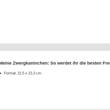
Mei­ne Zwerg­ka­nin­chen: So wer­det ihr die bes­ten F
For­mat: 22,5 x 22,3 cm