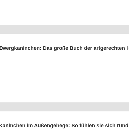
Zwerg­ka­nin­chen: Das gro­ße Buch der art­ge­rech­ten 
Kanin­chen im Außen­ge­he­ge: So füh­len sie sich run