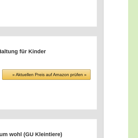
Hal­tung für Kinder
» Aktu­el­len Preis auf Ama­zon prü­fen »
d­um wohl (GU Kleintiere)