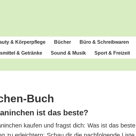
u­ty & Körperpflege
Bücher
Büro & Schreibwaren
­mit­tel & Getränke
Sound & Musik
Sport & Freizeit
nchen-Buch
­nin­chen ist das beste?
­nin­chen kau­fen und fragst dich: Was ist das bes­
ng zu erleich­tern: Schau dir die nach­fol­gen­de Lis­