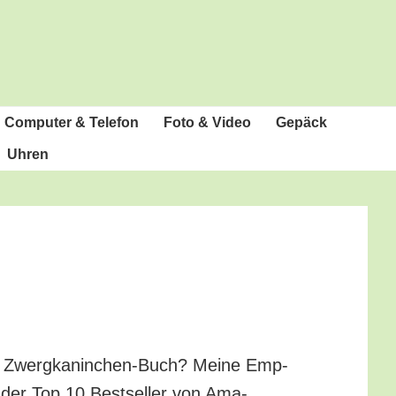
Com­pu­ter & Telefon
Foto & Video
Gepäck
Uhren
te Zwerg­ka­nin­chen-Buch? Mei­ne Emp­
te der Top 10 Best­sel­ler von Ama­