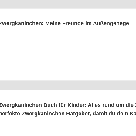
Zwerg­ka­nin­chen: Mei­ne Freun­de im Außengehege
Zwerg­ka­nin­chen Buch für Kin­der: Alles rund um die 
per­fek­te Zwerg­ka­nin­chen Rat­ge­ber, damit du dein K