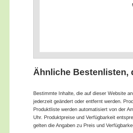
Ähn­li­che Bes­ten­lis­ten
Bestimm­te Inhal­te, die auf die­ser Web­site a
jeder­zeit geän­dert oder ent­fernt wer­den. Pro­du
Pro­dukt­lis­te wer­den auto­ma­ti­siert von der 
Uhr. Pro­dukt­prei­se und Ver­füg­bar­keit ent
gel­ten die Anga­ben zu Preis und Ver­füg­bar­