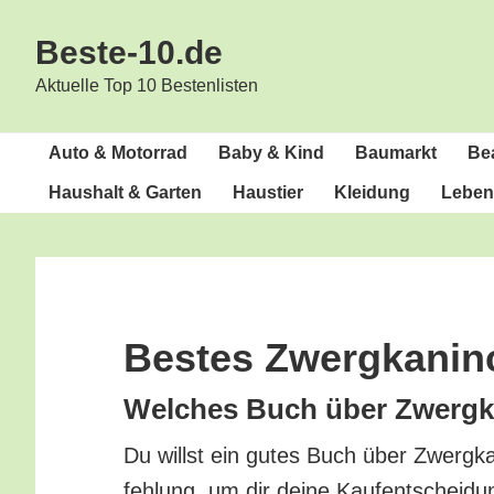
Zur
Zum
Beste-10.de
Hauptnavigation
Inhalt
springen
springen
Aktuelle Top 10 Bestenlisten
Auto & Motorrad
Baby & Kind
Bau­markt
Bea
Haus­halt & Garten
Haus­tier
Klei­dung
Lebens
Bes­tes Zwergkani
Wel­ches Buch über Zwerg­ka
Du willst ein gutes Buch über Zwerg­ka
feh­lung, um dir dei­ne Kauf­ent­schei­du