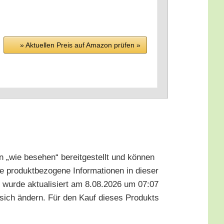
» Aktu­el­len Preis auf Ama­zon prü­fen »
 „wie bese­hen“ bereit­ge­stellt und kön­nen
 pro­dukt­be­zo­ge­ne Infor­ma­tio­nen in die­ser
­te wur­de aktua­li­siert am 8.08.2026 um 07:07
n sich ändern. Für den Kauf die­ses Pro­dukts