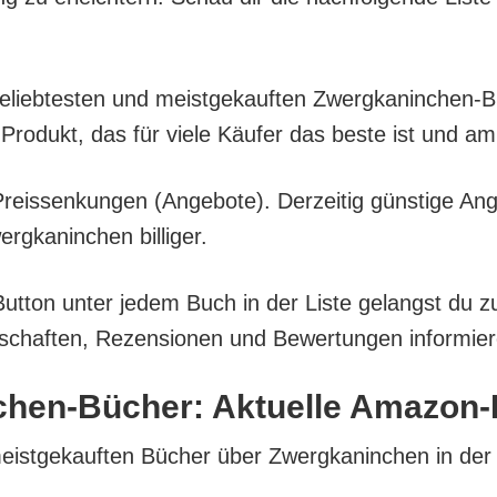
l belieb­tes­ten und meist­ge­kauf­ten Zwerg­ka­nin­che
Pro­dukt, das für vie­le Käu­fer das bes­te ist und a
eis­sen­kun­gen (Ange­bo­te). Der­zei­tig güns­ti­ge An
­ka­nin­chen billiger.
But­ton unter jedem Buch in der Lis­te gelangst du z
­schaf­ten, Rezen­sio­nen und Bewer­tun­gen infor­mie­
­chen-Bücher: Aktu­el­le Amazon-
 meist­ge­kauf­ten Bücher über Zwerg­ka­nin­chen in der