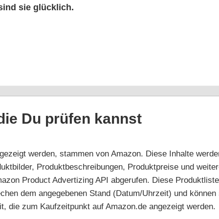
sind sie glücklich.
, die Du prü­fen kannst
nge­zeigt wer­den, stam­men von Ama­zon. Die­se Inhal­te wer­den
kt­bil­der, Pro­dukt­be­schrei­bun­gen, Pro­dukt­prei­se und wei­te­re
Ama­zon Pro­duct Adver­tiz­ing API abge­ru­fen. Die­se Pro­dukt­lis
­spre­chen dem ange­ge­be­nen Stand (Datum/​Uhrzeit) und kön­ne
keit, die zum Kauf­zeit­punkt auf Amazon.de ange­zeigt werden.