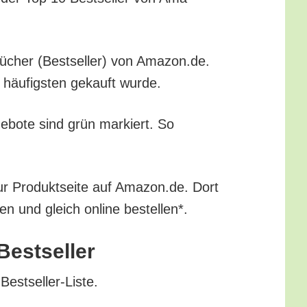
n-Bücher (Best­sel­ler) von Amazon.de.
m häu­figs­ten gekauft wurde.
ge­bo­te sind grün mar­kiert. So
ur Pro­dukt­sei­te auf Amazon.de. Dort
ren und gleich online bestellen*.
Bestseller
 Bestseller-Liste.