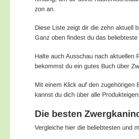
zon an.
Die­se Lis­te zeigt dir die zehn aktu­el
Ganz oben fin­dest du das belieb­tes­te 
Hal­te auch Aus­schau nach aktu­el­len Pr
bekommst du ein gutes Buch über Zwerg
Mit einem Klick auf den zuge­hö­ri­gen 
kannst du dich über alle Pro­duk­tei­gen
Die bes­ten Zwerg­ka­nin
Ver­glei­che hier die belieb­tes­ten und