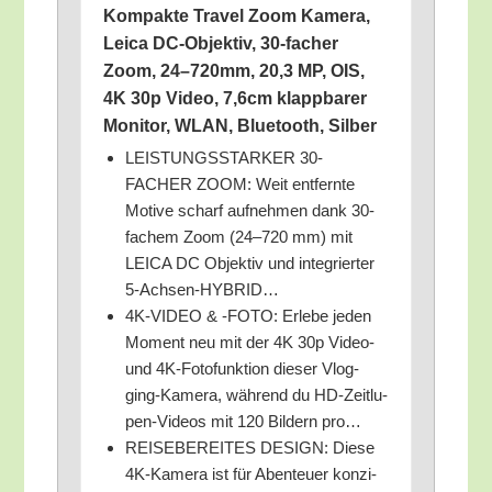
Kom­pak­te Tra­vel Zoom Kame­ra,
Lei­ca DC-Objek­tiv, 30-facher
Zoom, 24–720mm, 20,3 MP, OIS,
4K 30p Video, 7,6cm klapp­ba­rer
Moni­tor, WLAN, Blue­tooth, Silber
LEISTUNGSSTARKER 30-
FACHER ZOOM: Weit ent­fern­te
Moti­ve scharf auf­neh­men dank 30-
fachem Zoom (24–720 mm) mit
LEICA DC Objek­tiv und inte­grier­ter
5‑Ach­sen-HYBRID…
4K-VIDEO & ‑FOTO: Erle­be jeden
Moment neu mit der 4K 30p Video-
und 4K-Foto­funk­ti­on die­ser Vlog­
ging-Kame­ra, wäh­rend du HD-Zeit­lu­
pen-Vide­os mit 120 Bil­dern pro…
REISEBEREITES DESIGN: Die­se
4K-Kame­ra ist für Aben­teu­er kon­zi­