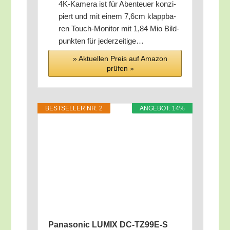
4K-Kame­ra ist für Aben­teu­er kon­zi­
piert und mit einem 7,6cm klapp­ba­
ren Touch-Moni­tor mit 1,84 Mio Bild­
punk­ten für jederzeitige…
» Aktu­el­len Preis auf Ama­zon
prü­fen »
BEST­SEL­LER NR. 2
ANGE­BOT: 14%
Pana­so­nic LUMIX DC-TZ99E‑S