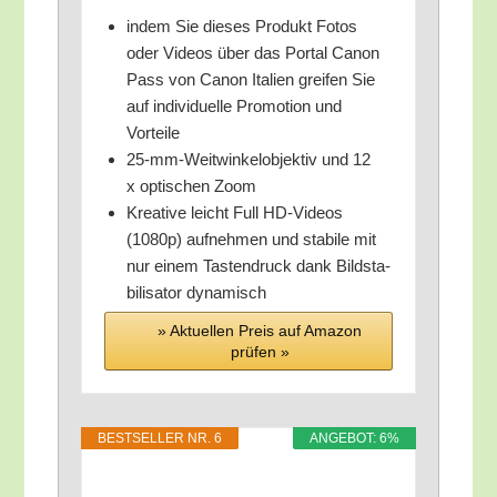
indem Sie die­ses Pro­dukt Fotos
oder Vide­os über das Por­tal Canon
Pass von Canon Ita­li­en grei­fen Sie
auf indi­vi­du­el­le Pro­mo­ti­on und
Vorteile
25-mm-Weit­win­kel­ob­jek­tiv und 12
x opti­schen Zoom
Krea­ti­ve leicht Full HD-Vide­os
(1080p) auf­neh­men und sta­bi­le mit
nur einem Tas­ten­druck dank Bild­sta­
bi­li­sa­tor dynamisch
» Aktu­el­len Preis auf Ama­zon
prü­fen »
BEST­SEL­LER NR. 6
ANGE­BOT: 6%