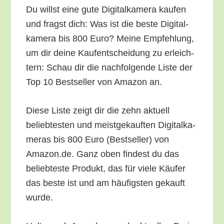
Du willst eine gute Digi­tal­ka­me­ra kau­fen
und fragst dich: Was ist die bes­te Digi­tal­
ka­me­ra bis 800 Euro? Mei­ne Emp­feh­lung,
um dir dei­ne Kauf­ent­schei­dung zu erleich­
tern: Schau dir die nach­fol­gen­de Lis­te der
Top 10 Best­sel­ler von Ama­zon an.
Die­se Lis­te zeigt dir die zehn aktu­ell
belieb­tes­ten und meist­ge­kauf­ten Digi­tal­ka­
me­ras bis 800 Euro (Best­sel­ler) von
Amazon.de. Ganz oben fin­dest du das
belieb­tes­te Pro­dukt, das für vie­le Käu­fer
das bes­te ist und am häu­figs­ten gekauft
wurde.