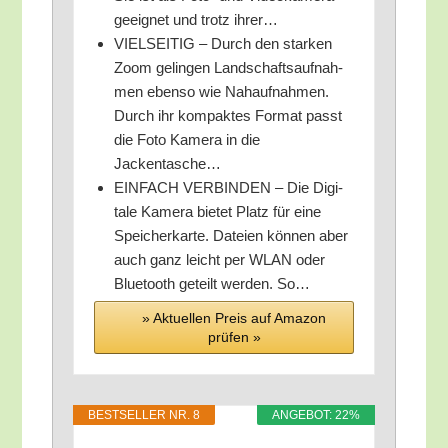
geeig­net und trotz ihrer…
VIELSEITIG – Durch den star­ken
Zoom gelin­gen Land­schafts­auf­nah­
men eben­so wie Nah­auf­nah­men.
Durch ihr kom­pak­tes For­mat passt
die Foto Kame­ra in die
Jackentasche…
EINFACH VERBINDEN – Die Digi­
ta­le Kame­ra bie­tet Platz für eine
Spei­cher­kar­te. Datei­en kön­nen aber
auch ganz leicht per WLAN oder
Blue­tooth geteilt wer­den. So…
» Aktu­el­len Preis auf Ama­zon
prü­fen »
BEST­SEL­LER NR. 8
ANGE­BOT: 22%