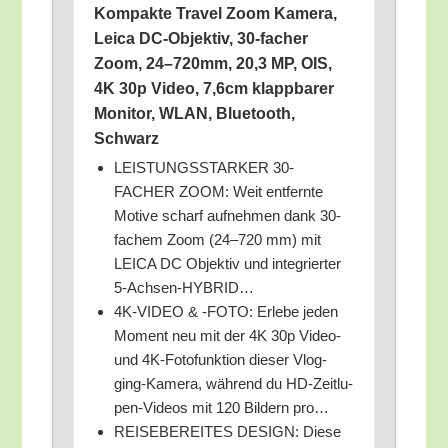
Kom­pak­te Tra­vel Zoom Kame­ra,
Lei­ca DC-Objek­tiv, 30-facher
Zoom, 24–720mm, 20,3 MP, OIS,
4K 30p Video, 7,6cm klapp­ba­rer
Moni­tor, WLAN, Blue­tooth,
Schwarz
LEISTUNGSSTARKER 30-
FACHER ZOOM: Weit ent­fern­te
Moti­ve scharf auf­neh­men dank 30-
fachem Zoom (24–720 mm) mit
LEICA DC Objek­tiv und inte­grier­ter
5‑Ach­sen-HYBRID…
4K-VIDEO & ‑FOTO: Erle­be jeden
Moment neu mit der 4K 30p Video-
und 4K-Foto­funk­ti­on die­ser Vlog­
ging-Kame­ra, wäh­rend du HD-Zeit­lu­
pen-Vide­os mit 120 Bil­dern pro…
REISEBEREITES DESIGN: Die­se