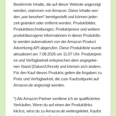
Bestimm­te Inhal­te, die auf die­ser Web­site ange­zeigt
wer­den, stam­men von Ama­zon. Die­se Inhal­te wer­
den „wie bese­hen“ bereit­ge­stellt und kön­nen jeder­
zeit geän­dert oder ent­fernt wer­den. Pro­dukt­bil­der,
Pro­dukt­be­schrei­bun­gen, Pro­dukt­prei­se und wei­te­re
pro­dukt­be­zo­ge­ne Infor­ma­tio­nen in die­ser Pro­dukt­lis­
te wer­den auto­ma­ti­siert von der Ama­zon Pro­duct
Adver­tiz­ing API abge­ru­fen. Die­se Pro­dukt­lis­te wur­de
aktua­li­siert am 7.08.2026 um 11:07 Uhr. Pro­dukt­prei­
se und Ver­füg­bar­keit ent­spre­chen dem ange­ge­be­
nen Stand (Datum/​Uhrzeit) und kön­nen sich ändern.
Für den Kauf die­ses Pro­dukts gel­ten die Anga­ben zu
Preis und Ver­füg­bar­keit, die zum Kauf­zeit­punkt auf
Amazon.de ange­zeigt werden.
*) Als Ama­zon-Part­ner ver­die­ne ich an qua­li­fi­zier­ten
Ver­käu­fen. Wenn du auf einen der Pro­dukt­links
klickst, wirst du zu Amazon.de wei­ter­ge­lei­tet. Kaufst