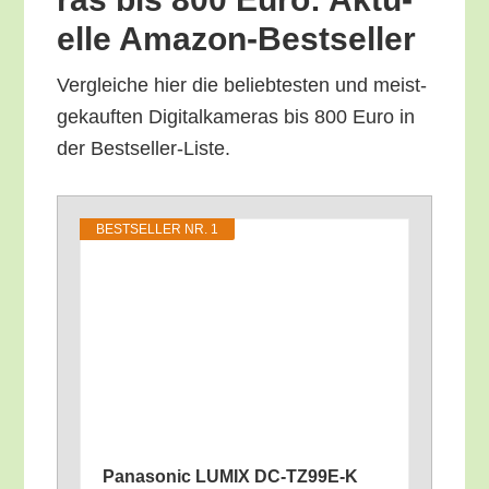
el­le Amazon-Bestseller
Ver­glei­che hier die belieb­tes­ten und meist­
ge­kauf­ten Digi­tal­ka­me­ras bis 800 Euro in
der Bestseller-Liste.
BEST­SEL­LER NR. 1
Pana­so­nic LUMIX DC-TZ99E‑K