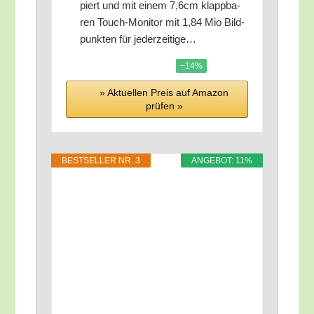
piert und mit einem 7,6cm klapp­ba­
ren Touch-Moni­tor mit 1,84 Mio Bild­
punk­ten für jederzeitige…
−14%
» Aktu­el­len Preis auf Ama­zon
prü­fen »
BEST­SEL­LER NR. 3
ANGE­BOT: 11%