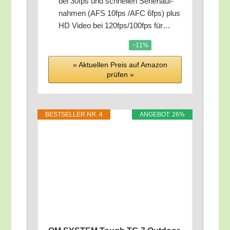
bei 30fps und schnel­len Seri­en­auf­
nah­men (AFS 10fps /​AFC 6fps) plus
HD Video bei 120fps/​100fps für…
−11%
» Aktu­el­len Preis auf Ama­zon
prü­fen »
BEST­SEL­LER NR. 4
ANGE­BOT: 26%