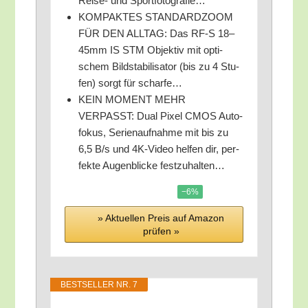
Rei­se- und Sportfotografie…
KOMPAKTES STANDARDZOOM
FÜR DEN ALLTAG: Das RF‑S 18–
45mm IS STM Objek­tiv mit opti­
schem Bild­sta­bi­li­sa­tor (bis zu 4 Stu­
fen) sorgt für scharfe…
KEIN MOMENT MEHR
VERPASST: Dual Pixel CMOS Auto­
fo­kus, Seri­en­auf­nah­me mit bis zu
6,5 B/​s und 4K-Video hel­fen dir, per­
fek­te Augen­bli­cke festzuhalten…
−6%
» Aktu­el­len Preis auf Ama­zon
prü­fen »
BEST­SEL­LER NR. 7