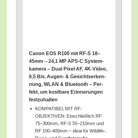
Canon EOS R100 mit RF‑S 18–
45mm – 24,1 MP APS‑C Sys­tem­
ka­me­ra – Dual Pixel AF, 4K-Video,
6,5 B/​s, Augen- & Gesichts­er­ken­
nung, WLAN & Blue­tooth – Per­
fekt, um kost­ba­re Erin­ne­run­gen
festzuhalten
KOMPATIBEL MIT RF-
OBJEKTIVEN: Ein­schließ­lich RF
75–300mm, RF‑S 55–210mm und
RF 100–400mm – ide­al für Wildlife‑,