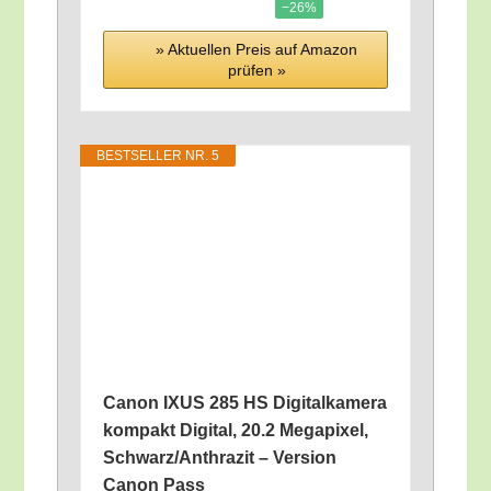
−26%
» Aktu­el­len Preis auf Ama­zon
prü­fen »
BEST­SEL­LER NR. 5
Canon IXUS 285 HS Digi­tal­ka­me­ra
kom­pakt Digi­tal, 20.2 Mega­pi­xel,
Schwarz/​Anthrazit – Ver­si­on
Canon Pass