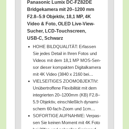
Pana­so­nic Lumix DC-FZ82DE
Bridge­ka­me­ra mit 20–1200 mm
F2.8–5.9 Objek­tiv, 18,1 MP, 4K
Video & Foto, OLED Live-View-
Sucher, LCD-Touch­screen,
USB‑C, Schwarz
HOHE BILDQUALITÄT: Erfas­sen
Sie jedes Detail in Ihren Fotos und
Vide­os mit dem 18,1 MP MOS-Sen­
sor die­ser kom­pak­ten Digi­tal­ka­me­ra
mit 4K Video (3840 x 2160 bei…
VIELSEITIGES ZOOMOBJEKTIV:
Unüber­trof­fe­ne Fle­xi­bi­li­tät mit dem
inte­grier­ten 20–1200mm (KB) F2.8–
5.9 Objek­tiv, ein­schließ­lich dyna­mi­
schem 60-fach-Zoom und 1cm…
SOFORTIGE AUFNAHME: Ver­pas­
sen Sie kei­nen Moment mit 4K Foto