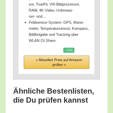
sor, True­Pic VIII-Bild­pro­zes­sor,
RAW, 4K-Video, Unter­was­
ser- und…
Feld­sen­sor-Sys­tem: GPS, Mano­
me­ter, Tem­pe­ra­tur­sen­sor, Kom­pass,
Bild­frei­ga­be und Track­ing über
WLAN OI.Share
−22%
» Aktu­el­len Preis auf Ama­zon
prü­fen »
Ähn­li­che Bes­ten­lis­ten,
die Du prü­fen kannst