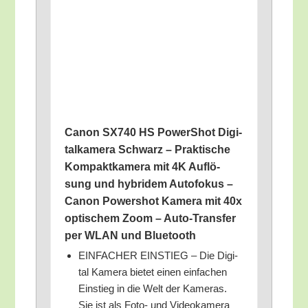
Canon SX740 HS Power­Shot Digi­
tal­ka­me­ra Schwarz – Prak­ti­sche
Kom­pakt­ka­me­ra mit 4K Auf­lö­
sung und hybri­dem Auto­fo­kus –
Canon Power­shot Kame­ra mit 40x
opti­schem Zoom – Auto-Trans­fer
per WLAN und Bluetooth
EINFACHER EINSTIEG – Die Digi­
tal Kame­ra bie­tet einen ein­fa­chen
Ein­stieg in die Welt der Kame­ras.
Sie ist als Foto- und Video­ka­me­ra