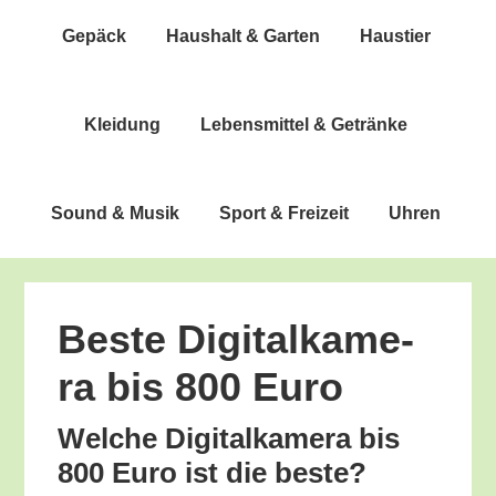
Gepäck
Haus­halt & Garten
Haus­tier
Klei­dung
Lebens­mit­tel & Getränke
Sound & Musik
Sport & Freizeit
Uhren
Bes­te Digi­tal­ka­me­
ra bis 800 Euro
Wel­che Digi­tal­ka­me­ra bis
800 Euro ist die beste?