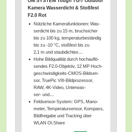
OM SYSTEM Tough TG‑7 Out­door
Kame­ra Was­ser­dicht & Stoß­fest
F2.0 Rot
Nütz­li­che Kame­ra­funk­tio­nen: Was­
ser­dicht bis zu 15 m, bruch­si­cher
bis zu 100 kg, tem­pe­ra­tur­be­stän­dig
bis zu ‑10 °C, stoß­fest bis zu
2,1 m und staubdichtes…
Hohe Bild­qua­li­tät durch hoch­auf­lö­
sen­des F2.0‑Objektiv, 12 MP Hoch­
ge­schwin­dig­keits-CMOS-Bild­sen­
sor, True­Pic VIII-Bild­pro­zes­sor,
RAW, 4K-Video, Unter­was­
ser- und…
Feld­sen­sor-Sys­tem: GPS, Mano­
me­ter, Tem­pe­ra­tur­sen­sor, Kom­pass,
Bild­frei­ga­be und Track­ing über
WLAN OI.Share