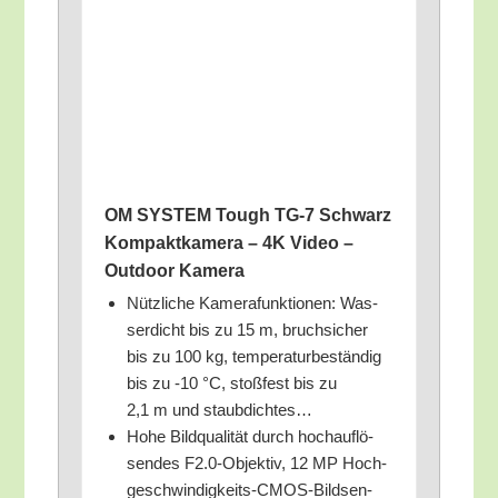
OM SYSTEM Tough TG‑7 Schwarz
Kom­pakt­ka­me­ra – 4K Video –
Out­door Kamera
Nütz­li­che Kame­ra­funk­tio­nen: Was­
ser­dicht bis zu 15 m, bruch­si­cher
bis zu 100 kg, tem­pe­ra­tur­be­stän­dig
bis zu ‑10 °C, stoß­fest bis zu
2,1 m und staubdichtes…
Hohe Bild­qua­li­tät durch hoch­auf­lö­
sen­des F2.0‑Objektiv, 12 MP Hoch­
ge­schwin­dig­keits-CMOS-Bild­sen­