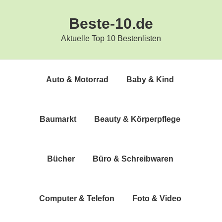
Zur
Zum
Beste-10.de
Hauptnavigation
Inhalt
springen
springen
Aktuelle Top 10 Bestenlisten
Auto & Motorrad
Baby & Kind
Bau­markt
Beau­ty & Körperpflege
Bücher
Büro & Schreibwaren
Com­pu­ter & Telefon
Foto & Video