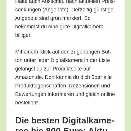
Hal­te auch Aus­schau nach aktu­el­len Preis­
sen­kun­gen (Ange­bo­te). Der­zei­tig güns­ti­ge
Ange­bo­te sind grün mar­kiert. So
bekommst du eine gute Digi­tal­ka­me­ra
billiger.
Mit einem Klick auf den zuge­hö­ri­gen But­
ton unter jeder Digi­tal­ka­me­ra in der Lis­te
gelangst du zur Pro­dukt­sei­te auf
Amazon.de. Dort kannst du dich über alle
Pro­duk­tei­gen­schaf­ten, Rezen­sio­nen und
Bewer­tun­gen infor­mie­ren und gleich online
bestellen*.
Die bes­ten Digi­tal­ka­me­
ras bis 800 Euro: Aktu­