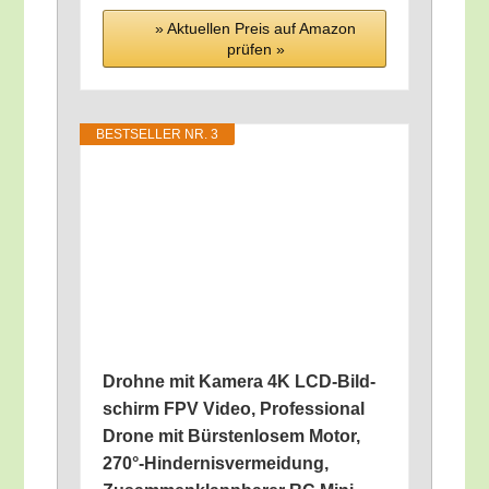
» Aktu­el­len Preis auf Ama­zon
prü­fen »
BEST­SEL­LER NR. 3
Droh­ne mit Kame­ra 4K LCD-Bild­
schirm FPV Video, Pro­fes­sio­nal
Dro­ne mit Bürs­ten­lo­sem Motor,
270°-Hindernisvermeidung,