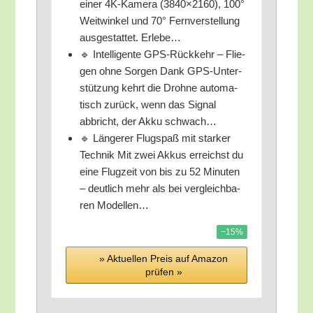
einer 4K-Kame­ra (3840×2160), 100°
Weit­win­kel und 70° Fern­ver­stel­lung
aus­ge­stat­tet. Erlebe…
🔹 Intel­li­gen­te GPS-Rück­kehr – Flie­
gen ohne Sor­gen Dank GPS-Unter­
stüt­zung kehrt die Droh­ne auto­ma­
tisch zurück, wenn das Signal
abbricht, der Akku schwach…
🔹 Län­ge­rer Flug­spaß mit star­ker
Tech­nik Mit zwei Akkus erreichst du
eine Flug­zeit von bis zu 52 Minu­ten
– deut­lich mehr als bei ver­gleich­ba­
ren Modellen…
−15%
» Aktu­el­len Preis auf Ama­zon
prü­fen »