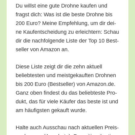
Du willst eine gute Droh­ne kau­fen und
fragst dich: Was ist die bes­te Droh­ne bis
200 Euro? Mei­ne Emp­feh­lung, um dir dei­
ne Kauf­ent­schei­dung zu erleich­tern: Schau
dir die nach­fol­gen­de Lis­te der Top 10 Best­
sel­ler von Ama­zon an.
Die­se Lis­te zeigt dir die zehn aktu­ell
belieb­tes­ten und meist­ge­kauf­ten Droh­nen
bis 200 Euro (Best­sel­ler) von Amazon.de.
Ganz oben fin­dest du das belieb­tes­te Pro­
dukt, das für vie­le Käu­fer das bes­te ist und
am häu­figs­ten gekauft wurde.
Hal­te auch Aus­schau nach aktu­el­len Preis­