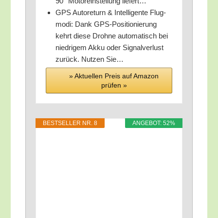
90° Motor­ein­stel­lung liefert…
GPS Auto­re­turn & Intel­li­gen­te Flug­
mo­di: Dank GPS-Posi­tio­nie­rung
kehrt die­se Droh­ne auto­ma­tisch bei
nied­ri­gem Akku oder Signal­ver­lust
zurück. Nut­zen Sie…
» Aktu­el­len Preis auf Ama­zon
prü­fen »
BEST­SEL­LER NR. 8
ANGE­BOT: 52%