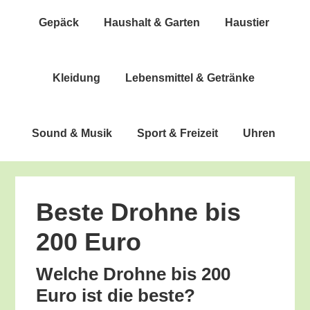
Gepäck
Haus­halt & Garten
Haus­tier
Klei­dung
Lebens­mit­tel & Getränke
Sound & Musik
Sport & Freizeit
Uhren
Bes­te Droh­ne bis
200 Euro
Wel­che Droh­ne bis 200
Euro ist die beste?