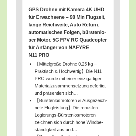
GPS Droh­ne mit Kame­ra 4K UHD
für Erwach­se­ne – 90 Min Flug­zeit,
lan­ge Reich­wei­te, Auto Return,
auto­ma­ti­sches Fol­gen, bürs­ten­lo­
ser Motor, 5G FPV RC Quad­c­op­ter
für Anfän­ger von NAFYRE
N11 PRO
【Mit­tel­gro­ße Droh­ne 0,25 kg –
Prak­tisch & Hochwertig】Die N11
PRO wur­de mit einer ein­zig­ar­ti­gen
Mate­ri­al­zu­sam­men­set­zung gefer­tigt
und prä­sen­tiert sich…
【Bürs­ten­los­mo­to­ren & Aus­ge­zeich­
ne­te Flugleistung】Die robus­ten
Legie­rungs-Bürs­ten­los­mo­to­ren
zeich­nen sich durch hohe Wind­be­
stän­dig­keit aus und…