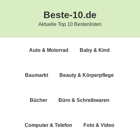
Zur
Zum
Beste-10.de
Hauptnavigation
Inhalt
springen
springen
Aktuelle Top 10 Bestenlisten
Auto & Motorrad
Baby & Kind
Bau­markt
Beau­ty & Körperpflege
Bücher
Büro & Schreibwaren
Com­pu­ter & Telefon
Foto & Video