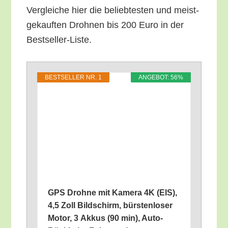
Ver­glei­che hier die belieb­tes­ten und meist­
ge­kauf­ten Droh­nen bis 200 Euro in der
Bestseller-Liste.
BEST­SEL­LER NR. 1
ANGE­BOT: 56%
GPS Droh­ne mit Kame­ra 4K (EIS),
4,5 Zoll Bild­schirm, bürs­ten­lo­ser
Motor, 3 Akkus (90 min), Auto-