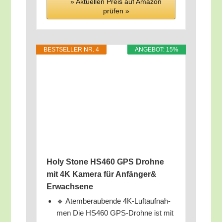
» Aktu­el­len Preis auf Ama­zon
prü­fen »
BEST­SEL­LER NR. 4
ANGE­BOT: 15%
Holy Stone HS460 GPS Droh­ne
mit 4K Kame­ra für Anfänger&
Erwachsene
🔹 Atem­be­rau­ben­de 4K-Luft­auf­nah­
men Die HS460 GPS-Droh­ne ist mit