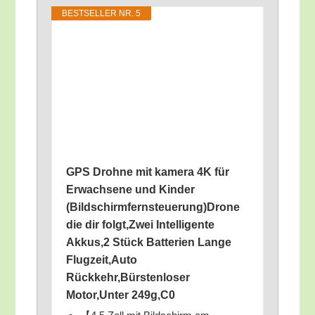
BEST­SEL­LER NR. 5
GPS Droh­ne mit kame­ra 4K für
Erwach­se­ne und Kin­der
(Bildschirmfernsteuerung)Drone
die dir folgt,Zwei Intel­li­gen­te
Akkus,2 Stück Bat­te­rien Lan­ge
Flugzeit,Auto
Rückkehr,Bürstenloser
Motor,Unter 249g,C0