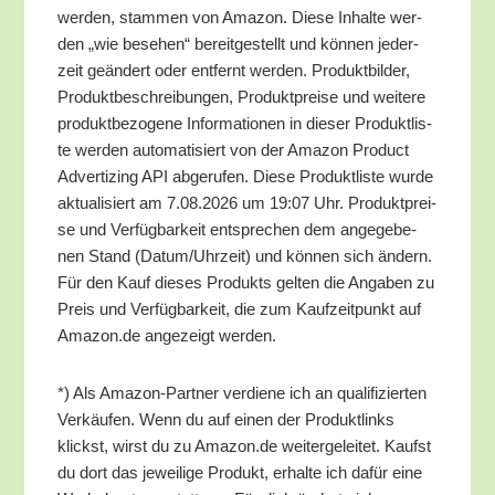
wer­den, stam­men von Ama­zon. Die­se Inhal­te wer­
den „wie bese­hen“ bereit­ge­stellt und kön­nen jeder­
zeit geän­dert oder ent­fernt wer­den. Pro­dukt­bil­der,
Pro­dukt­be­schrei­bun­gen, Pro­dukt­prei­se und wei­te­re
pro­dukt­be­zo­ge­ne Infor­ma­tio­nen in die­ser Pro­dukt­lis­
te wer­den auto­ma­ti­siert von der Ama­zon Pro­duct
Adver­tiz­ing API abge­ru­fen. Die­se Pro­dukt­lis­te wur­de
aktua­li­siert am 7.08.2026 um 19:07 Uhr. Pro­dukt­prei­
se und Ver­füg­bar­keit ent­spre­chen dem ange­ge­be­
nen Stand (Datum/​Uhrzeit) und kön­nen sich ändern.
Für den Kauf die­ses Pro­dukts gel­ten die Anga­ben zu
Preis und Ver­füg­bar­keit, die zum Kauf­zeit­punkt auf
Amazon.de ange­zeigt werden.
*) Als Ama­zon-Part­ner ver­die­ne ich an qua­li­fi­zier­ten
Ver­käu­fen. Wenn du auf einen der Pro­dukt­links
klickst, wirst du zu Amazon.de wei­ter­ge­lei­tet. Kaufst
du dort das jewei­li­ge Pro­dukt, erhal­te ich dafür eine