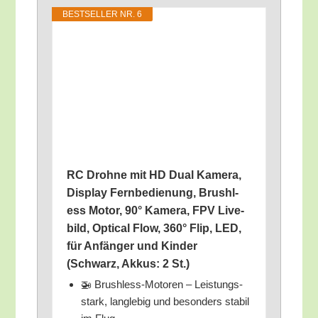
BEST­SEL­LER NR. 6
RC Droh­ne mit HD Dual Kame­ra,
Dis­play Fern­be­die­nung, Brushl­
ess Motor, 90° Kame­ra, FPV Live­
bild, Opti­cal Flow, 360° Flip, LED,
für Anfän­ger und Kin­der
(Schwarz, Akkus: 2 St.)
🚁 Brushl­ess-Moto­ren – Leis­tungs­
stark, lang­le­big und beson­ders sta­bil