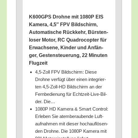
K600GPS Droh­ne mit 1080P EIS
Kame­ra, 4,5″ FPV Bild­schirm,
Auto­ma­ti­sche Rück­kehr, Bürs­ten­
lo­ser Motor, RC Qua­dro­c­op­ter für
Erwach­se­ne, Kin­der und Anfän­
ger, Ges­ten­steue­rung, 22 Minu­ten
Flugzeit
4,5‑Zoll FPV Bild­schirm: Die­se
Droh­ne ver­fügt über einen inte­grier­
ten 4,5‑Zoll-HD Bild­schirm an der
Fern­be­die­nung für Echt­zeit-Live-Bil­
der. Die…
1080P HD Kame­ra & Smart Con­trol:
Erle­ben Sie atem­be­rau­ben­de Luft­
auf­nah­men mit die­ser hoch­auf­lö­sen­
den Droh­ne. Die 1080P Kame­ra mit