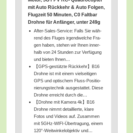
mit Auto Rück­kehr & Auto Fol­gen,
Flug­zeit 50 Minu­ten, C0 Falt­bar
Droh­ne für Anfän­ger, unter 249g
After-Sales-Ser­vice: Falls Sie wäh­
rend des Flu­ges irgend­wel­che Fra­
gen haben, ste­hen wir Ihnen inner­
halb von 24 Stun­den zur Ver­fü­gung
und bie­ten Ihnen…
【GPS-gestütz­te Rückkehr】B16
Droh­ne ist mit einem viel­sei­ti­gen
GPS und opti­schem Fluss-Posi­tio­
nie­rungs­tech­nik aus­ge­stat­tet. Die­se
Droh­ne erreicht durch die…
【Droh­ne mit Kame­ra 4k】B16
Droh­ne nimmt detail­lier­te, kla­re
Fotos und Vide­os auf. Zusam­men
mit 5GHz-WIFI-Über­tra­gung, einem
120°-Weitwinkelobjektiv und…