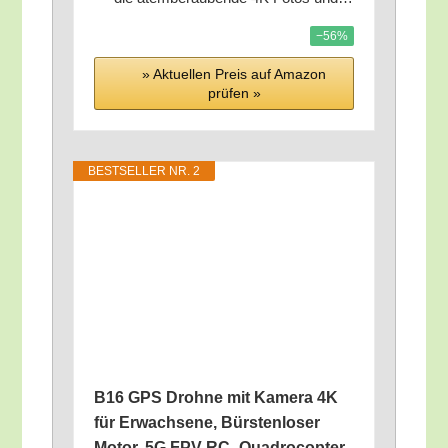
−56%
» Aktu­el­len Preis auf Ama­zon
prü­fen »
BEST­SEL­LER NR. 2
B16 GPS Droh­ne mit Kame­ra 4K
für Erwach­se­ne, Bürs­ten­lo­ser
Motor, 5G FPV RC- Qua­dro­c­op­ter