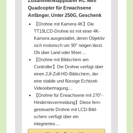
Zusam­men­klapp­ba­rer RC Mini
Quad­c­op­ter für Erwach­se­ne
Anfän­ger, Unter 250G, Geschenk
【Droh­ne mit Kame­ra 4K】Die
TT19LCD-Droh­ne ist mit einer 4K-
Kame­ra aus­ge­stat­tet, deren Objek­tiv
sich moto­risch um 90° nei­gen lässt.
Ob über Land oder Meer…
【Droh­ne mit Bild­schirm am
Controller】Die Droh­ne ver­fügt über
einen 2,8‑Zoll-HD-Bildschirm, der
eine sta­bi­le und flüs­si­ge Echtzeit-
Videoübertragung…
【Droh­ne für Erwach­se­ne mit 270°-
Hindernisvermeidung】Diese fern­
ge­steu­er­te Droh­ne mit LCD-Bild­
schirm ver­fügt über ein
integriertes…