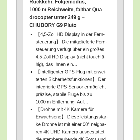
Rück­kehr, Fol­ge­mo­dus,
1000 m Reich­wei­te, falt­bar Qua­
dro­c­op­ter unter 249 g –
CHUBORY G9 Pluto
【4,5‑Zoll HD Dis­play in der Fern­
steue­rung】 Die mit­ge­lie­fer­te Fern­
steue­rung ver­fügt über ein gro­ßes
4,5‑Zoll HD Dis­play (nicht touch­fä­
hig), das Ihnen ein…
【Intel­li­gen­ter GPS-Flug mit erwei­
ter­ten Sicher­heits­funk­tio­nen】 Der
inte­grier­te GPS-Sen­sor ermög­licht
prä­zi­se, sta­bi­le Flü­ge bis zu
1000 m Ent­fer­nung. Auf…
【Droh­ne mit 4K Kame­ra für
Erwach­se­ne】 Die­se leis­tungs­star­
ke Droh­ne ist mit einer 90° neig­ba­
ren 4K UHD Kame­ra aus­ge­stat­tet,
die atem­be­rau­ben­de 4K Fotos und…