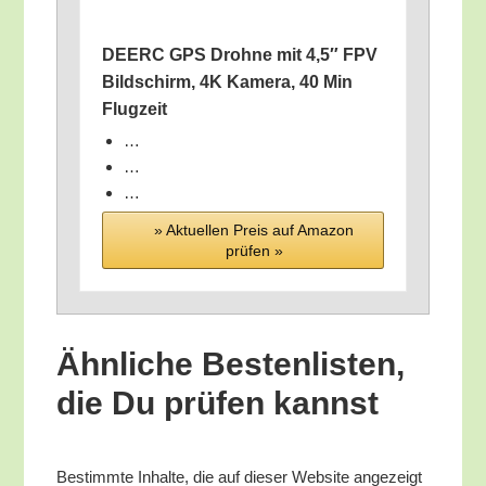
DEERC GPS Droh­ne mit 4,5″ FPV
Bild­schirm, 4K Kame­ra, 40 Min
Flugzeit
…
…
…
» Aktu­el­len Preis auf Ama­zon
prü­fen »
Ähn­li­che Bes­ten­lis­ten,
die Du prü­fen kannst
Bestimm­te Inhal­te, die auf die­ser Web­site ange­zeigt