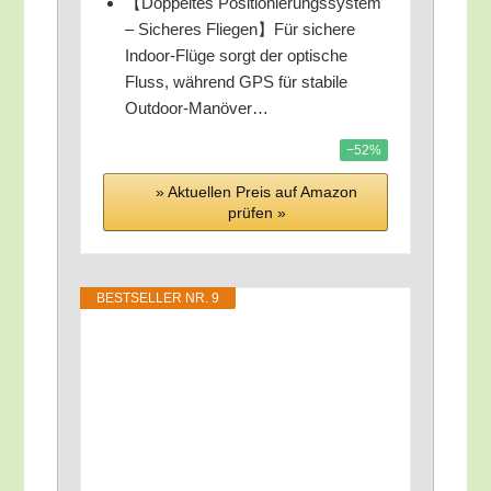
【Dop­pel­tes Posi­tio­nie­rungs­sys­tem
– Siche­res Fliegen】Für siche­re
Indoor-Flü­ge sorgt der opti­sche
Fluss, wäh­rend GPS für sta­bi­le
Outdoor-Manöver…
−52%
» Aktu­el­len Preis auf Ama­zon
prü­fen »
BEST­SEL­LER NR. 9