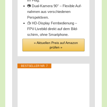
im Flug.
📷 Dual-Kame­ra 90° – Fle­xi­ble Auf­
nah­men aus ver­schie­de­nen
Perspektiven.
📺 HD-Dis­play Fern­be­die­nung –
FPV-Live­bild direkt auf dem Bild­
schirm, ohne Smartphone.
» Aktu­el­len Preis auf Ama­zon
prü­fen »
BEST­SEL­LER NR. 7