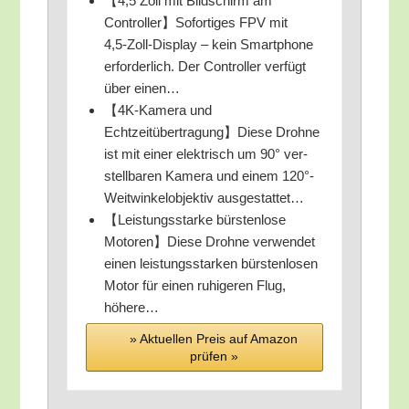
【4,5 Zoll mit Bild­schirm am
Controller】Sofortiges FPV mit
4,5‑Zoll-Display – kein Smart­phone
erfor­der­lich. Der Con­trol­ler ver­fügt
über einen…
【4K-Kame­ra und
Echtzeitübertragung】Diese Droh­ne
ist mit einer elek­trisch um 90° ver­
stell­ba­ren Kame­ra und einem 120°-
Weitwinkelobjektiv ausgestattet…
【Leis­tungs­star­ke bürs­ten­lo­se
Motoren】Diese Droh­ne ver­wen­det
einen leis­tungs­star­ken bürs­ten­lo­sen
Motor für einen ruhi­ge­ren Flug,
höhere…
» Aktu­el­len Preis auf Ama­zon
prü­fen »