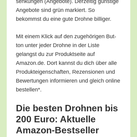
sen­kun­gen (Ange­bo­te). Der­zei­tig güns­ti­ge
Ange­bo­te sind grün mar­kiert. So
bekommst du eine gute Droh­ne billiger.
Mit einem Klick auf den zuge­hö­ri­gen But­
ton unter jeder Droh­ne in der Lis­te
gelangst du zur Pro­dukt­sei­te auf
Amazon.de. Dort kannst du dich über alle
Pro­duk­tei­gen­schaf­ten, Rezen­sio­nen und
Bewer­tun­gen infor­mie­ren und gleich online
bestellen*.
Die bes­ten Droh­nen bis
200 Euro: Aktu­el­le
Amazon-Bestseller