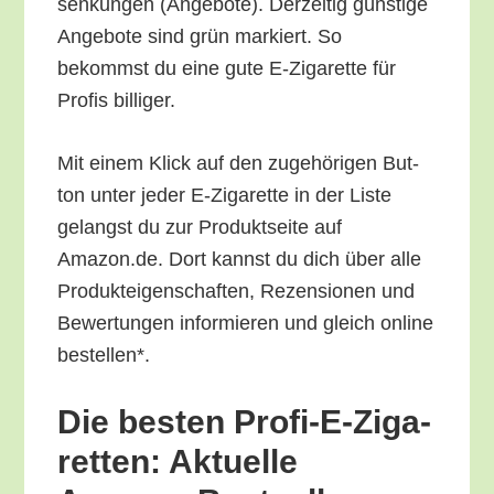
sen­kun­gen (Ange­bo­te). Der­zei­tig güns­ti­ge
Ange­bo­te sind grün mar­kiert. So
bekommst du eine gute E‑Zigarette für
Pro­fis billiger.
Mit einem Klick auf den zuge­hö­ri­gen But­
ton unter jeder E‑Zigarette in der Lis­te
gelangst du zur Pro­dukt­sei­te auf
Amazon.de. Dort kannst du dich über alle
Pro­duk­tei­gen­schaf­ten, Rezen­sio­nen und
Bewer­tun­gen infor­mie­ren und gleich online
bestellen*.
Die bes­ten Pro­fi-E-Ziga­
ret­ten: Aktu­el­le