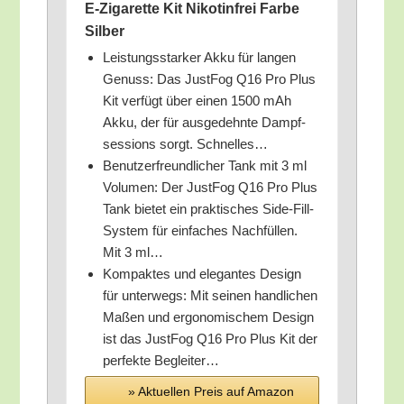
E‑Zigarette Kit Niko­tin­frei Far­be
Silber
Leis­tungs­star­ker Akku für lan­gen
Genuss: Das Jus­t­Fog Q16 Pro Plus
Kit ver­fügt über einen 1500 mAh
Akku, der für aus­ge­dehn­te Dampf­
ses­si­ons sorgt. Schnelles…
Benut­zer­freund­li­cher Tank mit 3 ml
Volu­men: Der Jus­t­Fog Q16 Pro Plus
Tank bie­tet ein prak­ti­sches Side-Fill-
Sys­tem für ein­fa­ches Nach­fül­len.
Mit 3 ml…
Kom­pak­tes und ele­gan­tes Design
für unter­wegs: Mit sei­nen hand­li­chen
Maßen und ergo­no­mi­schem Design
ist das Jus­t­Fog Q16 Pro Plus Kit der
per­fek­te Begleiter…
» Aktu­el­len Preis auf Ama­zon