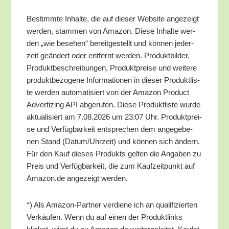
Bestimm­te Inhal­te, die auf die­ser Web­site ange­zeigt
wer­den, stam­men von Ama­zon. Die­se Inhal­te wer­
den „wie bese­hen“ bereit­ge­stellt und kön­nen jeder­
zeit geän­dert oder ent­fernt wer­den. Pro­dukt­bil­der,
Pro­dukt­be­schrei­bun­gen, Pro­dukt­prei­se und wei­te­re
pro­dukt­be­zo­ge­ne Infor­ma­tio­nen in die­ser Pro­dukt­lis­
te wer­den auto­ma­ti­siert von der Ama­zon Pro­duct
Adver­tiz­ing API abge­ru­fen. Die­se Pro­dukt­lis­te wur­de
aktua­li­siert am 7.08.2026 um 23:07 Uhr. Pro­dukt­prei­
se und Ver­füg­bar­keit ent­spre­chen dem ange­ge­be­
nen Stand (Datum/​Uhrzeit) und kön­nen sich ändern.
Für den Kauf die­ses Pro­dukts gel­ten die Anga­ben zu
Preis und Ver­füg­bar­keit, die zum Kauf­zeit­punkt auf
Amazon.de ange­zeigt werden.
*) Als Ama­zon-Part­ner ver­die­ne ich an qua­li­fi­zier­ten
Ver­käu­fen. Wenn du auf einen der Pro­dukt­links