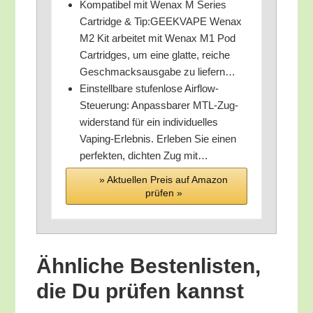
Kom­pa­ti­bel mit Wen­ax M Series
Car­tridge & Tip:GEEKVAPE Wen­ax
M2 Kit arbei­tet mit Wen­ax M1 Pod
Car­tridges, um eine glat­te, rei­che
Geschmacks­aus­ga­be zu liefern…
Ein­stell­ba­re stu­fen­lo­se Air­flow-
Steue­rung: Anpass­ba­rer MTL-Zug­
wi­der­stand für ein indi­vi­du­el­les
Vaping-Erleb­nis. Erle­ben Sie einen
per­fek­ten, dich­ten Zug mit…
» Aktu­el­len Preis auf Ama­zon
prü­fen »
Ähn­li­che Bes­ten­lis­ten,
die Du prü­fen kannst