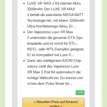
LUXE XR MAX 2 Kit inter­ner Akku
3200mAh: Der LUXE XR MAX
2 behält die paten­tier­te MEGA BATT
Tech­no­lo­gie bei, mit einem 3200mAh
Ultra-Hoch­leis­tungs-Akku. Er…
Der Vapo­res­so Luxe XR Max
2 unter­stützt die gesam­te GTX-Spu­
len­pa­let­te und ist somit für DTL‑,
RDTL- oder MTL-Damp­fen geeig­net.
Er ist kom­pa­ti­bel mit Luxe X…
Dank des intel­li­gen­ten AXON-Chip­
sat­zes stellt das Vapo­res­so Luxe
XR Max 2 Pod Kit auto­ma­tisch die
rich­ti­ge Watt­zahl ein. Du kannst zwi­
schen dem Pul­se Mode für…
−4%
» Aktu­el­len Preis auf Ama­zon
prü­fen »