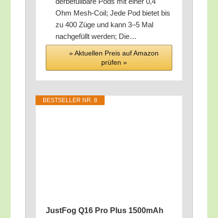
der­be­füll­ba­re Pods mit einer 0,4
Ohm Mesh-Coil; Jede Pod bie­tet bis
zu 400 Züge und kann 3–5 Mal
nach­ge­füllt wer­den; Die…
» Aktu­el­len Preis auf Ama­zon
prü­fen »
BEST­SEL­LER NR. 8
Jus­t­Fog Q16 Pro Plus 1500mAh