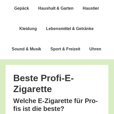
Gepäck
Haus­halt & Garten
Haus­tier
Klei­dung
Lebens­mit­tel & Getränke
Sound & Musik
Sport & Freizeit
Uhren
Bes­te Profi-E-
Zigarette
Wel­che E‑Zigarette für Pro­
fis ist die beste?