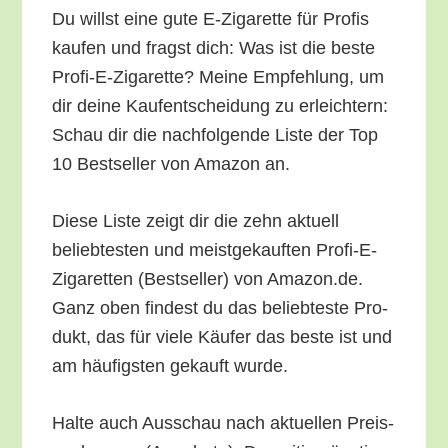
Du willst eine gute E‑Zigarette für Pro­fis
kau­fen und fragst dich: Was ist die bes­te
Pro­fi-E-Ziga­ret­te? Mei­ne Emp­feh­lung, um
dir dei­ne Kauf­ent­schei­dung zu erleich­tern:
Schau dir die nach­fol­gen­de Lis­te der Top
10 Best­sel­ler von Ama­zon an.
Die­se Lis­te zeigt dir die zehn aktu­ell
belieb­tes­ten und meist­ge­kauf­ten Pro­fi-E-
Ziga­ret­ten (Best­sel­ler) von Amazon.de.
Ganz oben fin­dest du das belieb­tes­te Pro­
dukt, das für vie­le Käu­fer das bes­te ist und
am häu­figs­ten gekauft wurde.
Hal­te auch Aus­schau nach aktu­el­len Preis­