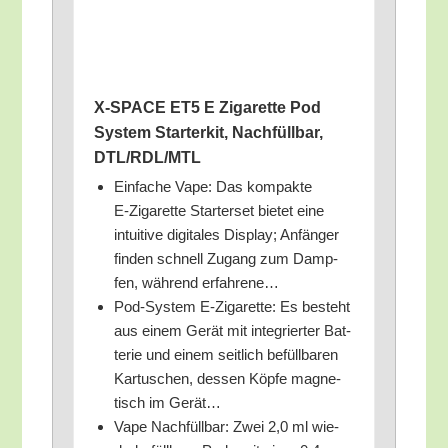
X‑SPACE ET5 E Ziga­ret­te Pod
Sys­tem Star­ter­kit, Nach­füll­bar,
DTL/​RDL/​MTL
Ein­fa­che Vape: Das kom­pak­te
E‑Zigarette Star­ter­set bie­tet eine
intui­ti­ve digi­ta­les Dis­play; Anfän­ger
fin­den schnell Zugang zum Damp­
fen, wäh­rend erfahrene…
Pod-Sys­tem E‑Zigarette: Es besteht
aus einem Gerät mit inte­grier­ter Bat­
te­rie und einem seit­lich befüll­ba­ren
Kar­tu­schen, des­sen Köp­fe magne­
tisch im Gerät…
Vape Nach­füll­bar: Zwei 2,0 ml wie­