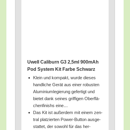
Uwell Calib­urn G3 2,5ml 900mAh
Pod Sys­tem Kit Far­be Schwarz
Klein und kom­pakt, wur­de die­ses
hand­li­che Gerät aus einer robus­ten
Alu­mi­ni­um­le­gie­rung gefer­tigt und
bie­tet dank sei­nes grif­fi­gen Ober­flä­
chen­fi­nishs eine…
Das Kit ist außer­dem mit einem zen­
tral plat­zier­ten Power-But­ton aus­ge­
stat­tet, der sowohl für das her­