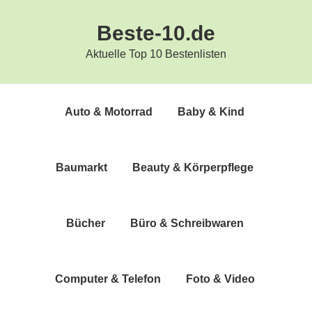
Zur
Zum
Beste-10.de
Hauptnavigation
Inhalt
springen
springen
Aktuelle Top 10 Bestenlisten
Auto & Motorrad
Baby & Kind
Bau­markt
Beau­ty & Körperpflege
Bücher
Büro & Schreibwaren
Com­pu­ter & Telefon
Foto & Video