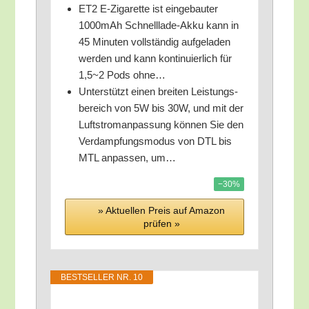
ET2 E‑Zigarette ist ein­ge­bau­ter
1000mAh Schnell­la­de-Akku kann in
45 Minu­ten voll­stän­dig auf­ge­la­den
wer­den und kann kon­ti­nu­ier­lich für
1,5~2 Pods ohne…
Unter­stützt einen brei­ten Leis­tungs­
be­reich von 5W bis 30W, und mit der
Luft­strom­an­pas­sung kön­nen Sie den
Ver­damp­fungs­mo­dus von DTL bis
MTL anpas­sen, um…
−30%
» Aktu­el­len Preis auf Ama­zon
prü­fen »
BEST­SEL­LER NR. 10