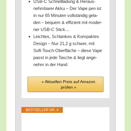
USB‑C Schnell­la­dung & Her­aus­
nehm­ba­rer Akku – Der Vape pen ist
in nur 65 Minu­ten voll­stän­dig gela­
den – bequem & effi­zi­ent mit moder­
ner USB‑C Stick…
Leich­tes, Schlan­kes & Kom­pak­tes
Design – Nur 21,2 g schwer, mit
Soft-Touch-Ober­flä­che – die­se Vape
passt in jede Tasche & liegt ange­
nehm in der Hand
» Aktu­el­len Preis auf Ama­zon
prü­fen »
BEST­SEL­LER NR. 4