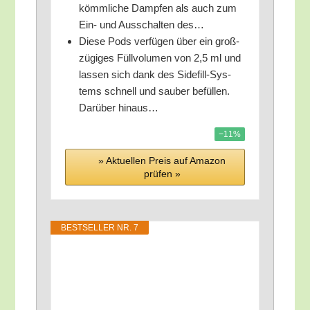
kömm­li­che Damp­fen als auch zum
Ein- und Aus­schal­ten des…
Die­se Pods ver­fü­gen über ein groß­
zü­gi­ges Füll­vo­lu­men von 2,5 ml und
las­sen sich dank des Side­fill-Sys­
tems schnell und sau­ber befül­len.
Dar­über hinaus…
−11%
» Aktu­el­len Preis auf Ama­zon
prü­fen »
BEST­SEL­LER NR. 7