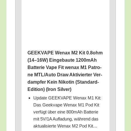
GEEKVAPE Wen­ax M2 Kit 0.8ohm
(14–16W) Ein­ge­bau­te 1200mAh
Bat­te­rie Vape Fit wen­ax M1 Patro­
ne MTL/​Auto Draw Akti­vier­ter Ver­
damp­fer Kein Niko­tin (Stan­dard-
Edi­ti­on) (lron Silver)
Update GEEKVAPE Wen­ax M1 Kit:
Das Geek­va­pe Wen­ax M1 Pod Kit
ver­fügt über eine 800mAh Bat­te­rie
mit 5V/​1A Auf­la­dung, wäh­rend das
aktua­li­sier­te Wen­ax M2 Pod Kit…