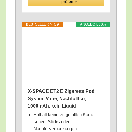
prü­fen »
BEST­SEL­LER NR. 9
ANGE­BOT: 30%
X‑SPACE ET2 E Ziga­ret­te Pod
Sys­tem Vape, Nach­füll­bar,
1000mAh, kein Liquid
Ent­hält kei­ne vor­ge­füll­ten Kar­tu­
schen, Sticks oder
Nachfüllverpackungen