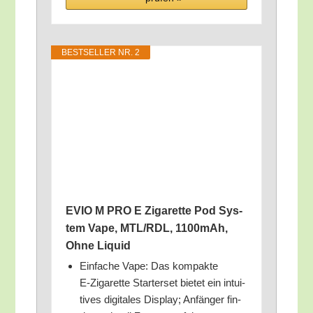
BEST­SEL­LER NR. 2
EVIO M PRO E Ziga­ret­te Pod Sys­
tem Vape, MTL/​RDL, 1100mAh,
Ohne Liquid
Ein­fa­che Vape: Das kom­pak­te
E‑Zigarette Star­ter­set bie­tet ein intui­
ti­ves digi­ta­les Dis­play; Anfän­ger fin­