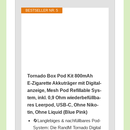
BEST­SEL­LER NR. 5
Tor­na­do Box Pod Kit 800mAh
E‑Zigarette Akku­trä­ger mit Digi­tal­
an­zei­ge, Mesh Pod Refillable Sys­
tem, inkl. 0,9 Ohm wie­der­be­füll­ba­
res Leer­pod, USB‑C, Ohne Niko­
tin, Ohne Liquid (Blue Pink)
🔄Lang­le­bi­ges & nach­füll­ba­res Pod-
Sys­tem: Die RandM Tor­na­do Digi­tal