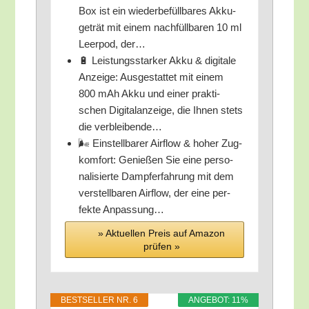
Box ist ein wie­der­be­füll­ba­res Akku­
ge­trät mit einem nach­füll­ba­ren 10 ml
Leer­pod, der…
🔋 Leis­tungs­star­ker Akku & digi­ta­le
Anzei­ge: Aus­ge­stat­tet mit einem
800 mAh Akku und einer prak­ti­
schen Digi­tal­an­zei­ge, die Ihnen stets
die verbleibende…
🌬️ Ein­stell­ba­rer Air­flow & hoher Zug­
kom­fort: Genie­ßen Sie eine per­so­
na­li­sier­te Damp­f­erfah­rung mit dem
ver­stell­ba­ren Air­flow, der eine per­
fek­te Anpassung…
» Aktu­el­len Preis auf Ama­zon
prü­fen »
BEST­SEL­LER NR. 6
ANGE­BOT: 11%