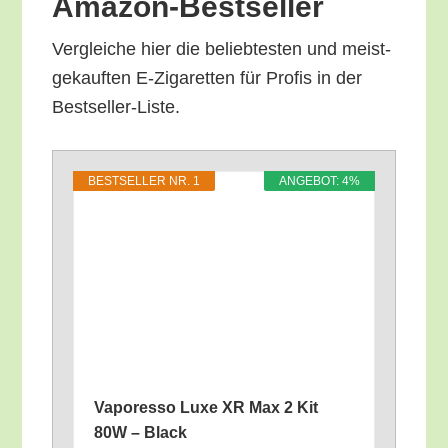
Amazon-Bestseller
Ver­glei­che hier die belieb­tes­ten und meist­
ge­kauf­ten E‑Zigaretten für Pro­fis in der
Bestseller-Liste.
BEST­SEL­LER NR. 1
ANGE­BOT: 4%
Vapo­res­so Luxe XR Max 2 Kit
80W – Black