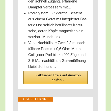
den schnell Zugang, erfah­re­ne
Damp­fer ver­bes­sern mit…
Pod-Sys­tem E‑Zigarette: Besteht
aus einem Gerät mit inte­grier­ter Bat­
te­rie und seit­lich befüll­ba­rer Kar­tu­
sche, deren Köp­fe magne­tisch ein­
setz­bar; Mundstück…
Vape Nach­füll­bar: Zwei 2,8 ml nach­
füll­ba­re Pods mit 0,6 Ohm Mesh-
Coil; jeder Pod bis zu 400 Züge und
3–5 Mal nach­füll­bar; Gum­mi­öff­nung
bleibt dicht und…
» Aktu­el­len Preis auf Ama­zon
prü­fen »
BEST­SEL­LER NR. 3