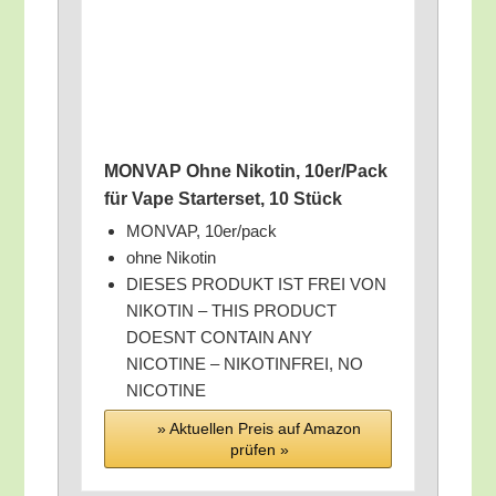
MONVAP Ohne Niko­tin, 10er/​Pack
für Vape Star­ter­set, 10 Stück
MONVAP, 10er/​pack
ohne Niko­tin
DIESES PRODUKT IST FREI VON
NIKOTIN – THIS PRODUCT
DOESNT CONTAIN ANY
NICOTINE – NIKOTINFREI, NO
NICOTINE
» Aktu­el­len Preis auf Ama­zon
prü­fen »