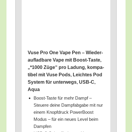
Vuse Pro One Vape Pen – Wie­der­
auf­lad­ba­re Vape mit Boost-Tas­te,
„*1000 Züge“ pro Ladung, kom­pa­
ti­bel mit Vuse Pods, Leich­tes Pod
Sys­tem für unter­wegs, USB‑C,
Aqua
Boost-Tas­te für mehr Dampf –
Steue­re dei­ne Dampf­ab­ga­be mit nur
einem Knopf­druck Power­Boost
Modus – für ein neu­es Level beim
Dampfen