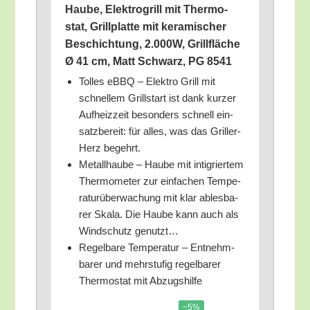
Hau­be, Elek­tro­grill mit Ther­mo­
stat, Grill­plat­te mit kera­mi­scher
Beschich­tung, 2.000W, Grill­flä­che
Ø 41 cm, Matt Schwarz, PG 8541
Tol­les eBBQ – Elek­tro Grill mit
schnel­lem Grill­start ist dank kur­zer
Auf­heiz­zeit beson­ders schnell ein­
satz­be­reit: für alles, was das Gril­ler-
Herz begehrt.
Metall­hau­be – Hau­be mit inti­grier­tem
Ther­mo­me­ter zur ein­fa­chen Tem­pe­
ra­tur­über­wa­chung mit klar ables­ba­
rer Ska­la. Die Hau­be kann auch als
Wind­schutz genutzt…
Regel­ba­re Tem­pe­ra­tur – Ent­nehm­
ba­rer und mehr­stu­fig regel­ba­rer
Ther­mo­stat mit Abzugshilfe
−5%