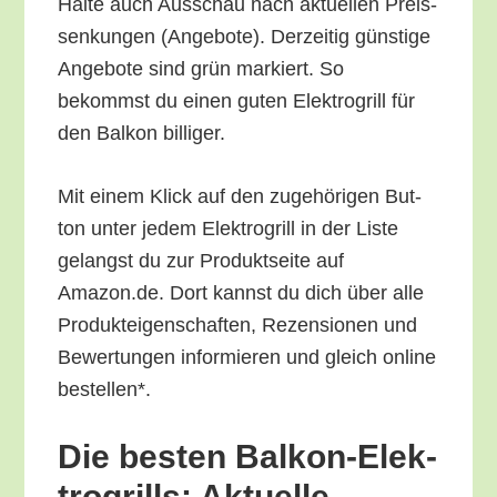
Hal­te auch Aus­schau nach aktu­el­len Preis­
sen­kun­gen (Ange­bo­te). Der­zei­tig güns­ti­ge
Ange­bo­te sind grün mar­kiert. So
bekommst du einen guten Elek­tro­grill für
den Bal­kon billiger.
Mit einem Klick auf den zuge­hö­ri­gen But­
ton unter jedem Elek­tro­grill in der Lis­te
gelangst du zur Pro­dukt­sei­te auf
Amazon.de. Dort kannst du dich über alle
Pro­duk­tei­gen­schaf­ten, Rezen­sio­nen und
Bewer­tun­gen infor­mie­ren und gleich online
bestellen*.
Die bes­ten Bal­kon-Elek­
tro­grills: Aktu­el­le