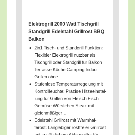
Elek­tro­grill 2000 Watt Tisch­grill
Stand­grill Edel­stahl Grill­rost BBQ
Balkon
2in1 Tisch- und Stand­grill Funk­ti­on:
Fle­xi­bler Elek­tro­grill nutz­bar als
Tisch­grill oder Stand­grill für Bal­kon
Ter­ras­se Küche Cam­ping Indoor
Gril­len ohne…
Stu­fen­lo­se Tem­pe­ra­tur­re­ge­lung mit
Kon­troll­leuch­te: Prä­zi­se Hit­ze­ein­stel­
lung für Gril­len von Fleisch Fisch
Gemü­se Würst­chen Steak mit
gleichmäßiger…
Edel­stahl Grill­rost mit Warm­hal­
terost: Lang­le­bi­ger rost­frei­er Grill­rost
mit zusätz­li­chem Abla­ge­git­ter für