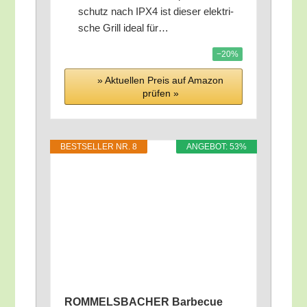
schutz nach IPX4 ist die­ser elek­tri­
sche Grill ide­al für…
−20%
» Aktu­el­len Preis auf Ama­zon
prü­fen »
BEST­SEL­LER NR. 8
ANGE­BOT: 53%
ROMMELSBACHER Bar­be­cue