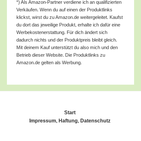
*) Als Ama­zon-Part­ner ver­die­ne ich an qua­li­fi­zier­ten
Ver­käu­fen. Wenn du auf einen der Pro­dukt­links
klickst, wirst du zu Amazon.de wei­ter­ge­lei­tet. Kaufst
du dort das jewei­li­ge Pro­dukt, erhal­te ich dafür eine
Wer­be­kos­ten­er­stat­tung. Für dich ändert sich
dadurch nichts und der Pro­dukt­preis bleibt gleich.
Mit dei­nem Kauf unter­stützt du also mich und den
Betrieb die­ser Web­site. Die Pro­dukt­links zu
Amazon.de gel­ten als Werbung.
Start
Impres­sum, Haf­tung, Datenschutz