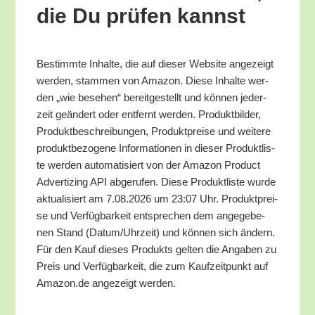
die Du prü­fen kannst
Bestimm­te Inhal­te, die auf die­ser Web­site ange­zeigt
wer­den, stam­men von Ama­zon. Die­se Inhal­te wer­
den „wie bese­hen“ bereit­ge­stellt und kön­nen jeder­
zeit geän­dert oder ent­fernt wer­den. Pro­dukt­bil­der,
Pro­dukt­be­schrei­bun­gen, Pro­dukt­prei­se und wei­te­re
pro­dukt­be­zo­ge­ne Infor­ma­tio­nen in die­ser Pro­dukt­lis­
te wer­den auto­ma­ti­siert von der Ama­zon Pro­duct
Adver­tiz­ing API abge­ru­fen. Die­se Pro­dukt­lis­te wur­de
aktua­li­siert am 7.08.2026 um 23:07 Uhr. Pro­dukt­prei­
se und Ver­füg­bar­keit ent­spre­chen dem ange­ge­be­
nen Stand (Datum/​Uhrzeit) und kön­nen sich ändern.
Für den Kauf die­ses Pro­dukts gel­ten die Anga­ben zu
Preis und Ver­füg­bar­keit, die zum Kauf­zeit­punkt auf
Amazon.de ange­zeigt werden.