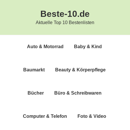
Zur
Zum
Beste-10.de
Hauptnavigation
Inhalt
springen
springen
Aktuelle Top 10 Bestenlisten
Auto & Motorrad
Baby & Kind
Bau­markt
Beau­ty & Körperpflege
Bücher
Büro & Schreibwaren
Com­pu­ter & Telefon
Foto & Video