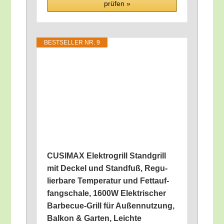
prü­fen »
BEST­SEL­LER NR. 9
CUSIMAX Elek­tro­grill Stand­grill
mit Deckel und Stand­fuß, Regu­
lier­ba­re Tem­pe­ra­tur und Fett­auf­
fang­scha­le, 1600W Elek­tri­scher
Bar­be­cue-Grill für Außen­nut­zung,
Bal­kon & Gar­ten, Leich­te