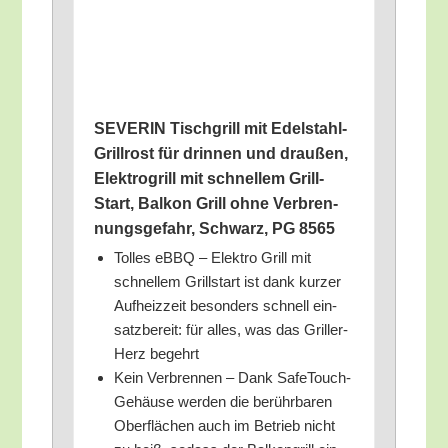
SEVERIN Tisch­grill mit Edel­stahl-
Grill­rost für drin­nen und drau­ßen,
Elek­tro­grill mit schnel­lem Grill-
Start, Bal­kon Grill ohne Ver­bren­
nungs­ge­fahr, Schwarz, PG 8565
Tol­les eBBQ – Elek­tro Grill mit
schnel­lem Grill­start ist dank kur­zer
Auf­heiz­zeit beson­ders schnell ein­
satz­be­reit: für alles, was das Gril­ler-
Herz begehrt
Kein Ver­bren­nen – Dank Safe­Touch-
Gehäu­se wer­den die berühr­ba­ren
Ober­flä­chen auch im Betrieb nicht