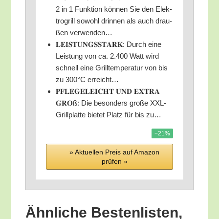
2 in 1 Funk­ti­on kön­nen Sie den Elek­
tro­grill sowohl drin­nen als auch drau­
ßen verwenden…
𝐋𝐄𝐈𝐒𝐓𝐔𝐍𝐆𝐒𝐒𝐓𝐀𝐑𝐊: Durch eine
Leis­tung von ca. 2.400 Watt wird
schnell eine Grill­tem­pe­ra­tur von bis
zu 300°C erreicht…
𝐏𝐅𝐋𝐄𝐆𝐄𝐋𝐄𝐈𝐂𝐇𝐓 𝐔𝐍𝐃 𝐄𝐗𝐓𝐑𝐀
𝐆𝐑𝐎ß: Die beson­ders gro­ße XXL-
Grill­plat­te bie­tet Platz für bis zu…
−21%
» Aktu­el­len Preis auf Ama­zon
prü­fen »
Ähn­li­che Bes­ten­lis­ten,