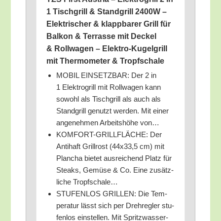
1 Tisch­grill & Stand­grill 2400W –
Elek­tri­scher & klapp­ba­rer Grill für
Bal­kon & Ter­ras­se mit Deckel
& Roll­wa­gen – Elek­tro-Kugel­grill
mit Ther­mo­me­ter & Tropfschale
MOBIL EINSETZBAR: Der 2 in
1 Elek­tro­grill mit Roll­wa­gen kann
sowohl als Tisch­grill als auch als
Stand­grill genutzt wer­den. Mit einer
ange­neh­men Arbeits­hö­he von…
KOMFORT-GRILLFLÄCHE: Der
Anti­haft Grill­rost (44x33,5 cm) mit
Plan­cha bie­tet aus­rei­chend Platz für
Steaks, Gemü­se & Co. Eine zusätz­
li­che Tropfschale…
STUFENLOS GRILLEN: Die Tem­
pe­ra­tur lässt sich per Dreh­reg­ler stu­
fen­los ein­stel­len. Mit Spritz­was­ser­