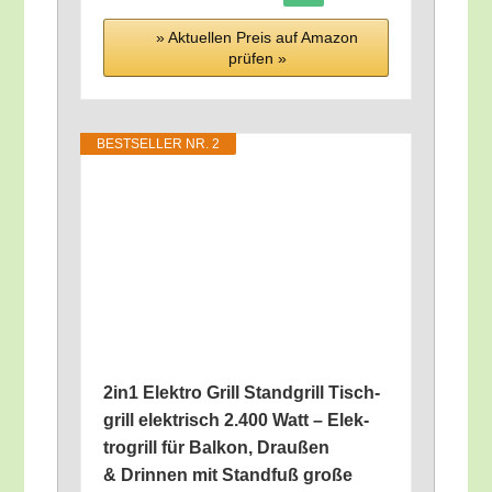
» Aktu­el­len Preis auf Ama­zon
prü­fen »
BEST­SEL­LER NR. 2
2in1 Elek­tro Grill Stand­grill Tisch­
grill elek­trisch 2.400 Watt – Elek­
tro­grill für Bal­kon, Drau­ßen
& Drin­nen mit Stand­fuß gro­ße