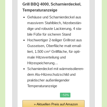
Grill BBQ 4000, Schar­nier­de­ckel,
Temperaturanzeige
Gehäu­se und Schar­nier­de­ckel aus
mas­si­vem Stahl­blech, hit­ze­be­stän­
di­ge und robus­te Lackie­rung, 4 sta­
bi­le Füße für siche­ren Stand
Hoch­wer­ti­ger 2‑teiliger Grill­rost aus
Guss­ei­sen, Ober­flä­che matt email­
liert, 1.500 cm² Grill­flä­che, für opti­
ma­le Hit­ze­ver­tei­lung und
Hitzespeicherung…
Schar­nier­de­ckel mit wär­me­iso­lie­ren­
dem Alu-Hit­ze­schutz­schild und
prak­ti­scher außen­lie­gen­der
Temperaturanzeige
−53%
» Aktu­el­len Preis auf Ama­zon