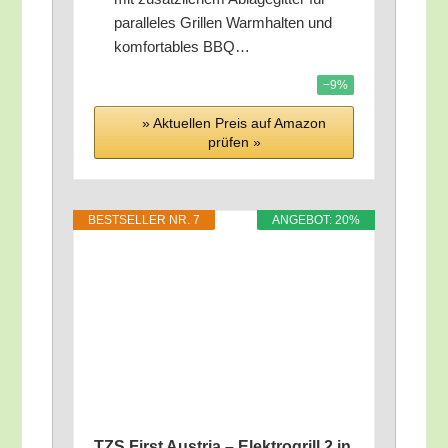
par­al­le­les Gril­len Warm­hal­ten und
kom­for­ta­bles BBQ…
−9%
» Aktu­el­len Preis auf Ama­zon
prü­fen »
BEST­SEL­LER NR. 7
ANGE­BOT: 20%
TZS First Aus­tria – Elek­tro­grill 2 in