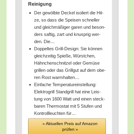
Reinigung
Der gewölb­te Deckel iso­liert die Hit­
ze, so dass die Spei­sen schnel­ler
und gleich­mä­ßi­ger garen und beson­
ders saf­tig, zart und knusp­rig wer­
den. Die…
Dop­pel­tes Grill-Design: Sie kön­nen
gleich­zei­tig Spie­ße, Würst­chen,
Hähn­chen­schnit­zel oder Gemü­se
gril­len oder das Grill­gut auf dem obe­
ren Rost warmhalten…
Ein­fa­che Tem­pe­ra­tur­ein­stel­lung:
Elek­tro­grill Stand­grill hat eine Leis­
tung von 1600 Watt und einen steck­
ba­ren Ther­mo­stat mit 5 Stu­fen und
Kon­troll­leuch­ten für…
» Aktu­el­len Preis auf Ama­zon
prü­fen »