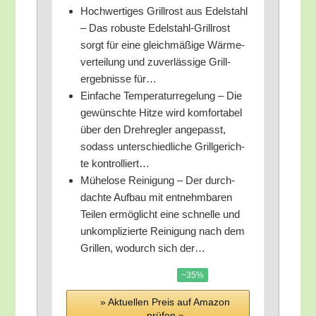
Hoch­wer­ti­ges Grill­rost aus Edel­stahl
– Das robus­te Edel­stahl-Grill­rost
sorgt für eine gleich­mä­ßi­ge Wär­me­
ver­tei­lung und zuver­läs­si­ge Gril­l­
ergeb­nis­se für…
Ein­fa­che Tem­pe­ra­tur­re­ge­lung – Die
gewünsch­te Hit­ze wird kom­for­ta­bel
über den Dreh­reg­ler ange­passt,
sodass unter­schied­li­che Grill­ge­rich­
te kontrolliert…
Mühe­lo­se Rei­ni­gung – Der durch­
dach­te Auf­bau mit ent­nehm­ba­ren
Tei­len ermög­licht eine schnel­le und
unkom­pli­zier­te Rei­ni­gung nach dem
Gril­len, wodurch sich der…
−35%
» Aktu­el­len Preis auf Ama­zon
prü­fen »