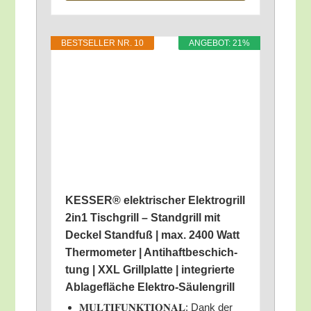
BEST­SEL­LER NR. 10
ANGE­BOT: 21%
KESSER® elek­tri­scher Elek­tro­grill
2in1 Tisch­grill – Stand­grill mit
Deckel Stand­fuß | max. 2400 Watt
Ther­mo­me­ter | Anti­haft­be­schich­
tung | XXL Grill­plat­te | inte­grier­te
Abla­ge­flä­che Elektro-Säulengrill
𝐌𝐔𝐋𝐓𝐈𝐅𝐔𝐍𝐊𝐓𝐈𝐎𝐍𝐀𝐋: Dank der