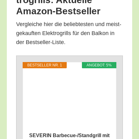
Amazon-Bestseller
Ver­glei­che hier die belieb­tes­ten und meist­
ge­kauf­ten Elek­tro­grills für den Bal­kon in
der Bestseller-Liste.
BEST­SEL­LER NR. 1
ANGE­BOT: 5%
SEVERIN Bar­be­cue-/Stand­grill mit