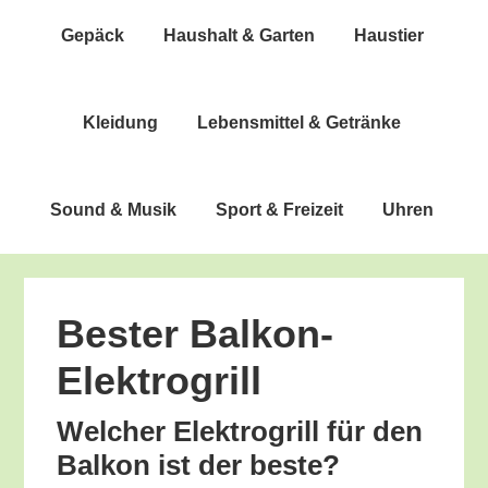
Gepäck
Haus­halt & Garten
Haus­tier
Klei­dung
Lebens­mit­tel & Getränke
Sound & Musik
Sport & Freizeit
Uhren
Bes­ter Balkon-
Elektrogrill
Wel­cher Elek­tro­grill für den
Bal­kon ist der beste?