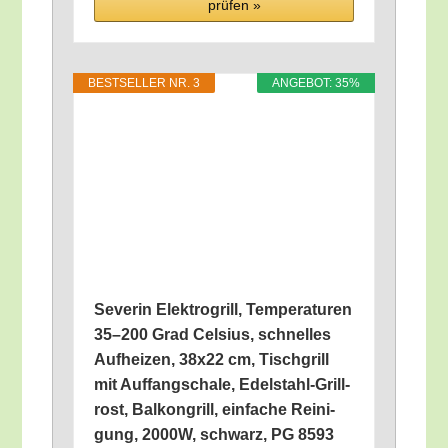
prü­fen »
BEST­SEL­LER NR. 3
ANGE­BOT: 35%
Seve­rin Elek­tro­grill, Tem­pe­ra­tu­ren
35–200 Grad Cel­si­us, schnel­les
Auf­hei­zen, 38x22 cm, Tisch­grill
mit Auf­fang­scha­le, Edel­stahl-Grill­
rost, Bal­kon­grill, ein­fa­che Rei­ni­
gung, 2000W, schwarz, PG 8593