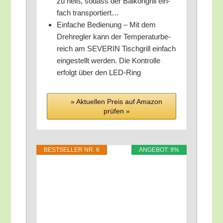
zu heiß, sodass der Bal­kon­grill ein­
fach transportiert…
Ein­fa­che Bedie­nung – Mit dem
Dreh­reg­ler kann der Tem­pe­ra­tur­be­
reich am SEVERIN Tisch­grill ein­fach
ein­ge­stellt wer­den. Die Kon­trol­le
erfolgt über den LED-Ring
» Aktu­el­len Preis auf Ama­zon
prü­fen »
BEST­SEL­LER NR. 6
ANGE­BOT: 9%