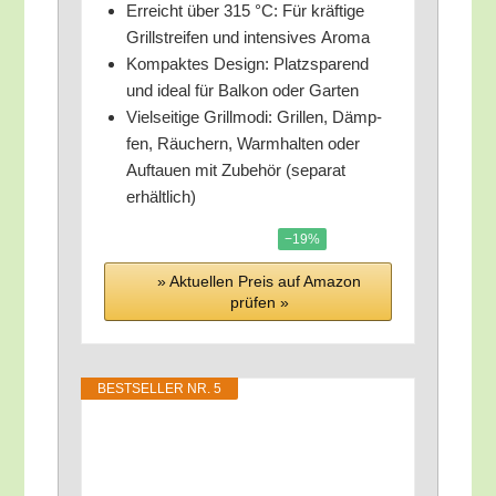
Erreicht über 315 °C: Für kräf­ti­ge
Grill­strei­fen und inten­si­ves Aroma
Kom­pak­tes Design: Platz­spa­rend
und ide­al für Bal­kon oder Garten
Viel­sei­ti­ge Grill­mo­di: Gril­len, Dämp­
fen, Räu­chern, Warm­hal­ten oder
Auf­tau­en mit Zube­hör (sepa­rat
erhältlich)
−19%
» Aktu­el­len Preis auf Ama­zon
prü­fen »
BEST­SEL­LER NR. 5