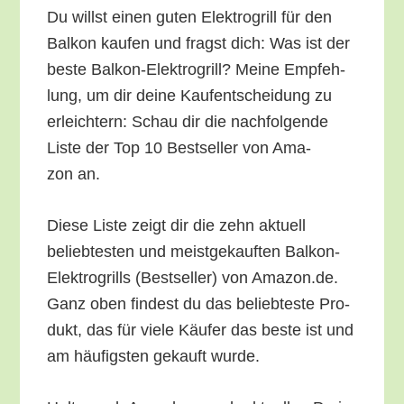
Du willst einen guten Elek­tro­grill für den
Bal­kon kau­fen und fragst dich: Was ist der
bes­te Bal­kon-Elek­tro­grill? Mei­ne Emp­feh­
lung, um dir dei­ne Kauf­ent­schei­dung zu
erleich­tern: Schau dir die nach­fol­gen­de
Lis­te der Top 10 Best­sel­ler von Ama­
zon an.
Die­se Lis­te zeigt dir die zehn aktu­ell
belieb­tes­ten und meist­ge­kauf­ten Bal­kon-
Elek­tro­grills (Best­sel­ler) von Amazon.de.
Ganz oben fin­dest du das belieb­tes­te Pro­
dukt, das für vie­le Käu­fer das bes­te ist und
am häu­figs­ten gekauft wurde.