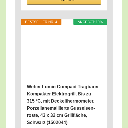
BEST­SEL­LER NR. 4
ANGE­BOT: 19%
Weber Lumin Com­pact Trag­ba­rer
Kom­pak­ter Elek­tro­grill, Bis zu
315 °C, mit Deckel­ther­mo­me­ter,
Por­zel­lan­email­lier­te Guss­ei­sen­
ros­te, 43 x 32 cm Grill­flä­che,
Schwarz (1502044)