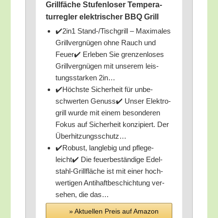
Grill­fä­che Stu­fen­lo­ser Tem­pe­ra­
tur­reg­ler elek­tri­scher BBQ Grill
✔️2in1 Stand-/Tisch­grill – Maxi­ma­les
Grill­ver­gnü­gen ohne Rauch und
Feu­er✔️ Erle­ben Sie gren­zen­lo­ses
Grill­ver­gnü­gen mit unse­rem leis­
tungs­star­ken 2in…
✔️Höchs­te Sicher­heit für unbe­
schwer­ten Genuss✔️ Unser Elek­tro­
grill wur­de mit einem beson­de­ren
Fokus auf Sicher­heit kon­zi­piert. Der
Überhitzungsschutz…
✔️Robust, lang­le­big und pfle­ge­
leicht✔️ Die feu­er­be­stän­di­ge Edel­
stahl-Grill­flä­che ist mit einer hoch­
wer­ti­gen Anti­haft­be­schich­tung ver­
se­hen, die das…
» Aktu­el­len Preis auf Ama­zon