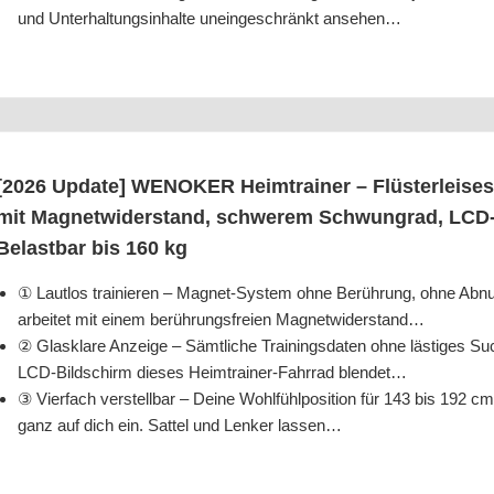
und Unter­hal­tungs­in­hal­te unein­ge­schränkt ansehen…
[2026 Update] WENOKER Heim­trai­ner – Flüs­ter­lei­ses
mit Magnet­wi­der­stand, schwe­rem Schwung­rad, LCD-Mon
Belast­bar bis 160 kg
① Laut­los trai­nie­ren – Magnet-Sys­tem ohne Berüh­rung, ohne A
arbei­tet mit einem berüh­rungs­frei­en Magnetwiderstand…
② Glas­kla­re Anzei­ge – Sämt­li­che Trai­nings­da­ten ohne läs­ti­ges S
LCD-Bild­schirm die­ses Heim­trai­ner-Fahr­rad blendet…
③ Vier­fach ver­stell­bar – Dei­ne Wohl­fühl­po­si­ti­on für 143 bis 1
ganz auf dich ein. Sat­tel und Len­ker lassen…