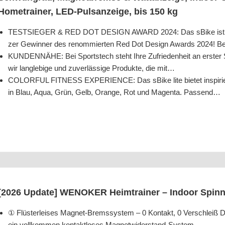
Home­trai­ner, LED-Puls­an­zei­ge, bis 150 kg
TESTSIEGER & RED DOT DESIGN AWARD 2024: Das sBike ist Test­
zer Gewin­ner des renom­mier­ten Red Dot Design Awards 2024! 
KUNDENNÄHE: Bei Sport­s­tech steht Ihre Zufrie­den­heit an ers­ter Stel
wir lang­le­bi­ge und zuver­läs­si­ge Pro­duk­te, die mit…
COLORFUL FITNESS EXPERIENCE: Das sBike lite bie­tet inspi­rie­re
in Blau, Aqua, Grün, Gelb, Oran­ge, Rot und Magen­ta. Passend…
[2026 Update] WENOKER Heim­trai­ner – Indoor Spin­n
① Flüs­ter­lei­ses Magnet-Brems­sys­tem – 0 Kon­takt, 0 Ver­schlei
ein voll­kom­men kon­takt­lo­ses Magnetwiderstand-System…