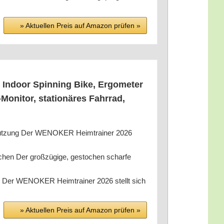
» Aktu­el­len Preis auf Ama­zon prü­fen »
 Indoor Spin­ning Bike, Ergo­me­ter
i­tor, sta­tio­nä­res Fahr­rad,
bnut­zung Der WENOKER Heim­trai­ner 2026
uchen Der groß­zü­gi­ge, gesto­chen schar­fe
92 cm Der WENOKER Heim­trai­ner 2026 stellt sich
» Aktu­el­len Preis auf Ama­zon prü­fen »