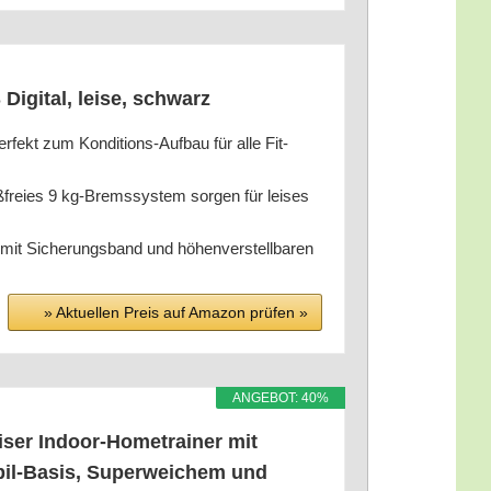
igi­tal, lei­se, schwarz
r­fekt zum Kon­di­ti­ons-Auf­bau für alle Fit­
ß­frei­es 9 kg-Brems­sys­tem sor­gen für lei­ses
it Siche­rungs­band und höhen­ver­stell­ba­ren
» Aktu­el­len Preis auf Ama­zon prü­fen »
ANGE­BOT: 40%
­ser Indoor-Home­trai­ner mit
a­bil-Basis, Super­wei­chem und