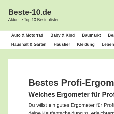
Zur
Zum
Beste-10.de
Hauptnavigation
Inhalt
springen
springen
Aktuelle Top 10 Bestenlisten
Auto & Motorrad
Baby & Kind
Bau­markt
Bea
Haus­halt & Garten
Haus­tier
Klei­dung
Lebens
Bes­tes Profi-Ergom
Wel­ches Ergo­me­ter für Pro­
Du willst ein gutes Ergo­me­ter für Pro­
dei­ne Kauf­ent­schei­dung zu erleich­te