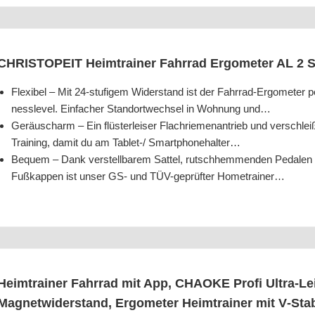
CHRISTOPEIT Heim­trai­ner Fahr­rad Ergo­me­ter AL 2 S D
Fle­xi­bel – Mit 24-stu­fi­gem Wider­stand ist der Fahr­rad-Ergo­me­ter pe
ness­le­vel. Ein­fa­cher Stand­ort­wech­sel in Woh­nung und…
Geräusch­arm – Ein flüs­ter­lei­ser Flach­rie­men­an­trieb und ver­schlei
Trai­ning, damit du am Tablet-/ Smartphonehalter…
Bequem – Dank ver­stell­ba­rem Sat­tel, rutsch­hem­men­den Peda­len m
Fuß­kap­pen ist unser GS- und TÜV-geprüf­ter Hometrainer…
Heim­trai­ner Fahr­rad mit App, CHAOKE Pro­fi Ultra-Lei
Magnet­wi­der­stand, Ergo­me­ter Heim­trai­ner mit V‑St