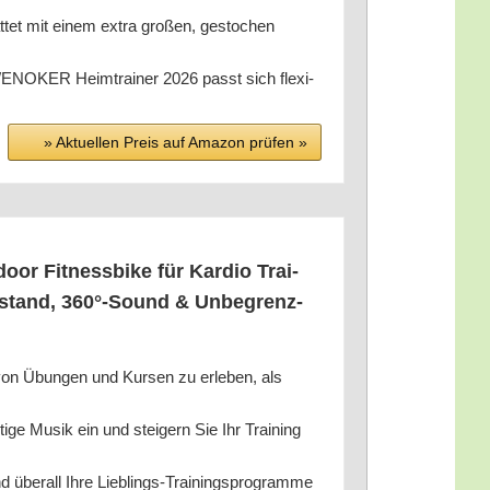
at­tet mit einem extra gro­ßen, gesto­chen
ENOKER Heim­trai­ner 2026 passt sich fle­xi­
» Aktu­el­len Preis auf Ama­zon prü­fen »
or Fit­ness­bike für Kar­dio Trai­
­stand, 360°-Sound & Unbe­grenz­
von Übun­gen und Kur­sen zu erle­ben, als
i­ge Musik ein und stei­gern Sie Ihr Trai­ning
 über­all Ihre Lieb­lings-Trai­nings­pro­gram­me