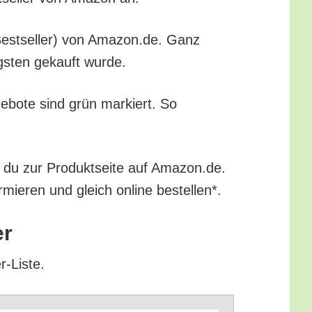
r (Best­sel­ler) von Amazon.de. Ganz
igs­ten gekauft wurde.
ge­bo­te sind grün mar­kiert. So
t du zur Pro­dukt­sei­te auf Amazon.de.
r­mie­ren und gleich online bestellen*.
er
er-Liste.