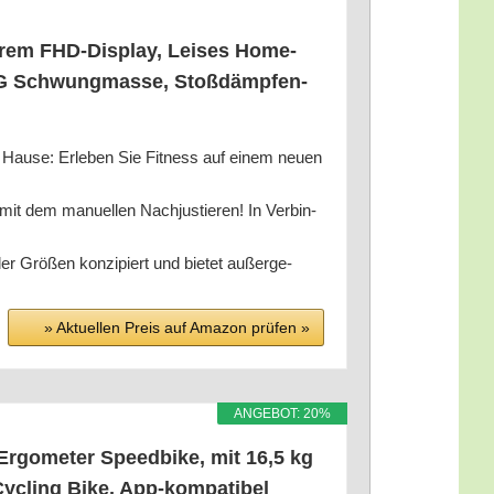
a­rem FHD-Dis­play, Lei­ses Home­
0KG Schwung­mas­se, Stoß­dämp­fen­
zu Hau­se: Erle­ben Sie Fit­ness auf einem neu­en
t dem manu­el­len Nach­jus­tie­ren! In Ver­bin­
er Grö­ßen kon­zi­piert und bie­tet außer­ge­
» Aktu­el­len Preis auf Ama­zon prü­fen »
ANGE­BOT: 20%
 Ergo­me­ter Speed­bike, mit 16,5 kg
ycling Bike, App-kom­pa­ti­bel