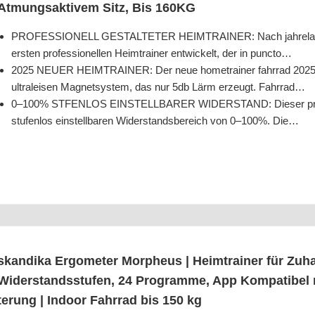
Atmungs­ak­ti­vem Sitz, Bis 160KG
PROFESSIONELL GESTALTETER HEIMTRAINER: Nach jah­re­lan­ger i
ers­ten pro­fes­sio­nel­len Heim­trai­ner ent­wi­ckelt, der in puncto…
2025 NEUER HEIMTRAINER: Der neue home­trai­ner fahr­rad 2025 ist 
ultral­ei­sen Magnet­sys­tem, das nur 5db Lärm erzeugt. Fahrrad…
0–100% STFENLOS EINSTELLBARER WIDERSTAND: Die­ser pro­fes­sio
stu­fen­los ein­stell­ba­ren Wider­stands­be­reich von 0–100%. Die…
skan­di­ka Ergo­me­ter Mor­pheus | Heim­trai­ner für Zu
Wider­stands­stu­fen, 24 Pro­gram­me, App Kom­pa­ti­bel 
te­rung | Indoor Fahr­rad bis 150 kg