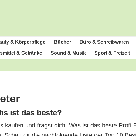
u­ty & Körperpflege
Bücher
Büro & Schreibwaren
­mit­tel & Getränke
Sound & Musik
Sport & Freizeit
eter
fis ist das beste?
fis kau­fen und fragst dich: Was ist das bes­te Pro­fi
rn: Schau dir die nach­fol­gen­de Lis­te der Top 10 Bes