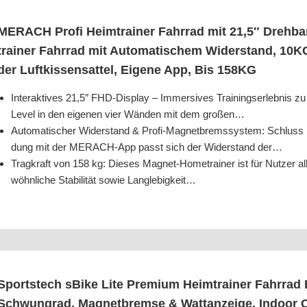
MERACH Pro­fi Heim­trai­ner Fahr­rad mit 21,5″ Dreh­b
trai­ner Fahr­rad mit Auto­ma­ti­schem Wider­stand, 1
der Luft­kis­sen­sat­tel, Eige­ne App, Bis 158KG
Inter­ak­ti­ves 21,5″ FHD-Dis­play – Immersi­ves Trai­nings­er­leb­nis 
Level in den eige­nen vier Wän­den mit dem großen…
Auto­ma­ti­scher Wider­stand & Pro­fi-Magnet­brems­sys­tem: Schluss mi
dung mit der MER­ACH-App passt sich der Wider­stand der…
Trag­kraft von 158 kg: Die­ses Magnet-Home­trai­ner ist für Nut­zer all
wöhn­li­che Sta­bi­li­tät sowie Langlebigkeit…
Sport­s­tech sBike Lite Pre­mi­um Heim­trai­ner Fahr­rad
Schwung­rad, Magnet­brem­se & Wat­tan­zei­ge, Indoor C