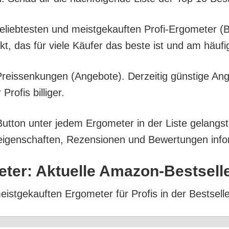
 belieb­tes­ten und meist­ge­kauf­ten Pro­fi-Ergo­me­te
ukt, das für vie­le Käu­fer das bes­te ist und am häu­f
eis­sen­kun­gen (Ange­bo­te). Der­zei­tig güns­ti­ge An
o­fis billiger.
But­ton unter jedem Ergo­me­ter in der Lis­te gelangs
i­gen­schaf­ten, Rezen­sio­nen und Bewer­tun­gen info
e­ter: Aktu­el­le Amazon-Bestsell
eist­ge­kauf­ten Ergo­me­ter für Pro­fis in der Bestsell