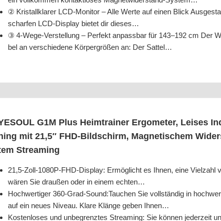
② Kris­tall­kla­rer LCD-Moni­tor – Alle Wer­te auf einen Blick Aus­ge­st
schar­fen LCD-Dis­play bie­tet dir dieses…
③ 4‑We­ge-Ver­stel­lung – Per­fekt anpass­bar für 143–192 cm Der W
bel an ver­schie­de­ne Kör­per­grö­ßen an: Der Sattel…
YESOUL G1M Plus Heim­trai­ner Ergo­me­ter, Lei­ses Indo
ning mit 21,5″ FHD-Bild­schirm, Magne­ti­schem Wider
tem Streaming
21,5‑Zoll-1080P-FHD-Display: Ermög­licht es Ihnen, eine Viel­zahl 
wären Sie drau­ßen oder in einem echten…
Hoch­wer­ti­ger 360-Grad-Sound:Tauchen Sie voll­stän­dig in hoch­wer­t
auf ein neu­es Niveau. Kla­re Klän­ge geben Ihnen…
Kos­ten­lo­ses und unbe­grenz­tes Strea­ming: Sie kön­nen jeder­zeit und