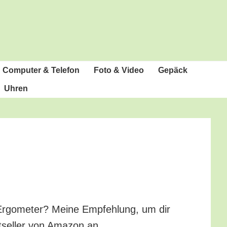
Com­pu­ter & Telefon
Foto & Video
Gepäck
Uhren
-Ergo­me­ter? Mei­ne Emp­feh­lung, um dir
t­sel­ler von Ama­zon an.