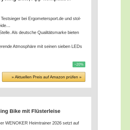
sie­ger bei Ergometersport.de und stol­
Beide…
­le. Als deut­sche Qua­li­täts­mar­ke bie­ten
n­de Atmo­sphä­re mit sei­nen sie­ben LEDs
−20%
» Aktu­el­len Preis auf Ama­zon prü­fen »
ing Bike mit Flüsterleise
ß Der WENOKER Heim­trai­ner 2026 setzt auf