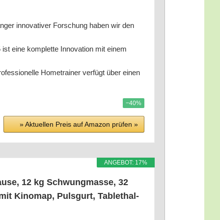
nno­va­ti­ver For­schung haben wir den
eine kom­plet­te Inno­va­ti­on mit einem
­nel­le Home­trai­ner ver­fügt über einen
−40%
» Aktu­el­len Preis auf Ama­zon prü­fen »
ANGE­BOT: 17%
hau­se, 12 kg Schwung­mas­se, 32
mit Kino­map, Puls­gurt, Tablet­hal­