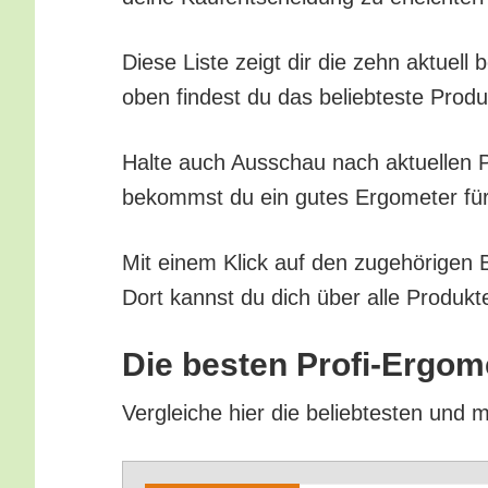
Die­se Lis­te zeigt dir die zehn aktu­ell
oben fin­dest du das belieb­tes­te Pro­d
Hal­te auch Aus­schau nach aktu­el­len Pr
bekommst du ein gutes Ergo­me­ter für Pr
Mit einem Klick auf den zuge­hö­ri­gen 
Dort kannst du dich über alle Pro­duk­te
Die bes­ten Pro­fi-Ergo­m
Ver­glei­che hier die belieb­tes­ten und m