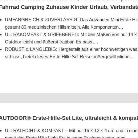
Fahr­rad Cam­ping Zuhau­se Kin­der Urlaub, Ver­bandst
UMFANGREICH & ZUVERLÄSSIG: Das Advan­ced Mini Ers­te Hil­fe Set e
ge­samt 80 medi­zi­ni­schen Hilfs­mit­teln. Alle Komponenten…
ULTRAKOMPAKT & GRIFEBEREIT: Mit den Maßen von nur 14 × 10 × 5 Z
Out­door leicht und äußerst trag­bar. Es passt…
ROBUST & LANGLEBIG: Her­ge­stellt aus einer hoch­wer­ti­gen was­ser­
schluss, bie­tet die­ses Ers­te Hil­fe Set Rei­se außergewöhnliche…
AUTDOOR® Ers­te-Hil­fe-Set Lite, ultra­leicht & kom­p
ULTRALEICHT & KOMPAKT – Mit nur 16 × 12 × 4 cm und in einer r
passt das Ers­te Hil­fe Light Set in jeden Ruck­sack oder kann…