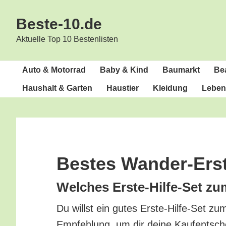
Zur
Zum
Beste-10.de
Hauptnavigation
Inhalt
springen
springen
Aktuelle Top 10 Bestenlisten
Auto & Motorrad
Baby & Kind
Bau­markt
Bea
Haus­halt & Garten
Haus­tier
Klei­dung
Lebens
Bes­tes Wander-Erst
Wel­ches Ers­te-Hil­fe-Set z
Du willst ein gutes Ers­te-Hil­fe-Set z
Emp­feh­lung, um dir dei­ne Kauf­ent­sch