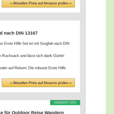
» Aktu­el­len Preis auf Ama­zon prü­fen »
rad nach DIN 13167
te Hil­fe Set ist mit Sorg­falt nach DIN
Ruck­sack und lässt sich dank Gür­tel­
 auf Rei­sen: Die robus­te Ers­te Hil­fe
» Aktu­el­len Preis auf Ama­zon prü­fen »
ANGE­BOT: 25%
­ke für Out­door Rei­se Wan­dern