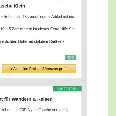
a­sche Klein
nt­hält 18 ver­schie­de­ne Arti­kel mit ins­
en­ti­me­tern ist die­ses Ers­te Hil­fe Set
dich­ten Hül­le mit sta­bi­lem Reiß­ver­
−25%
» Aktu­el­len Preis auf Ama­zon prü­fen »
ANGE­BOT: 5%
akt für Wan­dern & Reisen
obus­ten 420D Nylon-Tasche ver­packt,