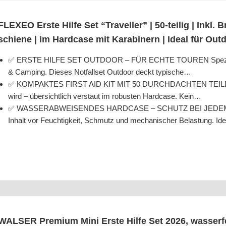
FLEXEO Ers­te Hil­fe Set “Tra­vel­ler” | 50-teil­ig | Inkl.
schie­ne | im Hard­ca­se mit Kara­bi­nern | Ide­al für Ou
✅ ERSTE HILFE SET OUTDOOR – FÜR ECHTE TOUREN Spe­zi­ell zus
& Cam­ping. Die­ses Not­fall­set Out­door deckt typische…
✅ KOMPAKTES FIRST AID KIT MIT 50 DURCHDACHTEN TEILEN All
wird – über­sicht­lich ver­staut im robus­ten Hard­ca­se. Kein…
✅ WASSERABWEISENDES HARDCASE – SCHUTZ BEI JEDEM WETTER
Inhalt vor Feuch­tig­keit, Schmutz und mecha­ni­scher Belas­tung. I
WALSER Pre­mi­um Mini Ers­te Hil­fe Set 2026, was­ser­fe