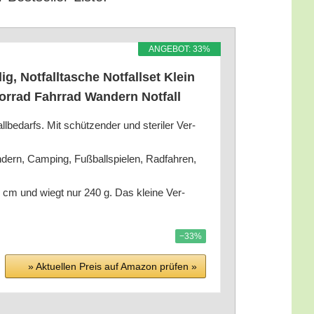
ANGE­BOT: 33%
, Not­fall­ta­sche Not­fall­set Klein
or­rad Fahr­rad Wan­dern Notfall
l­be­darfs. Mit schüt­zen­der und ste­ri­ler Ver­
n­dern, Cam­ping, Fuß­ball­spie­len, Rad­fah­ren,
 5 cm und wiegt nur 240 g. Das klei­ne Ver­
−33%
» Aktu­el­len Preis auf Ama­zon prü­fen »