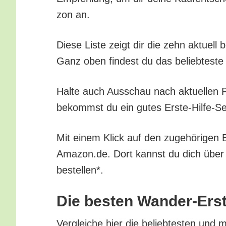
zon an.
Die­se Lis­te zeigt dir die zehn aktu­ell
Ganz oben fin­dest du das belieb­tes­te 
Hal­te auch Aus­schau nach aktu­el­len Pr
bekommst du ein gutes Ers­te-Hil­fe-Se
Mit einem Klick auf den zuge­hö­ri­gen Bu
Amazon.de. Dort kannst du dich über all
bestellen*.
Die bes­ten Wan­der-Ers­
Ver­glei­che hier die belieb­tes­ten und 