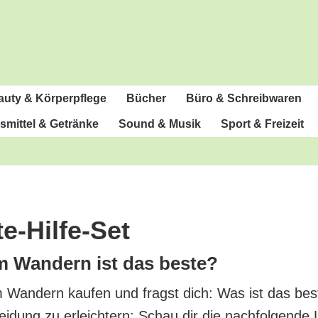
u­ty & Körperpflege
Bücher
Büro & Schreibwaren
­mit­tel & Getränke
Sound & Musik
Sport & Freizeit
e-Hilfe-Set
um Wan­dern ist das beste?
um Wan­dern kau­fen und fragst dich: Was ist das bes­
ei­dung zu erleich­tern: Schau dir die nach­fol­gen­de 