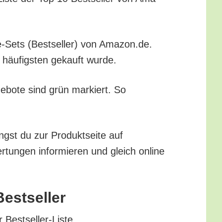
­fe-Sets (Best­sel­ler) von Amazon.de.
m häu­figs­ten gekauft wurde.
ge­bo­te sind grün mar­kiert. So
ngst du zur Pro­dukt­sei­te auf
tun­gen infor­mie­ren und gleich online
Bestseller
r Bestseller-Liste.