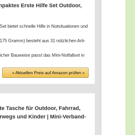
­pak­tes Ers­te Hil­fe Set Out­door,
e­tet schnel­le Hil­fe in Not­si­tua­tio­nen und
 – 175 Gramm) besteht aus 31 nütz­li­chen Arti­
cher Bau­wei­se passt das Mini-Not­fall­set in
» Aktu­el­len Preis auf Ama­zon prü­fen »
h­te Tasche für Out­door, Fahr­rad,
er­wegs und Kin­der | Mini-Ver­band­