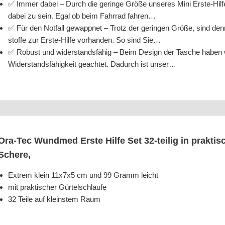
✅ Immer dabei – Durch die gerin­ge Grö­ße unse­res Mini Ers­te-Hil­fe 
dabei zu sein. Egal ob beim Fahr­rad fahren…
✅ Für den Not­fall gewapp­net – Trotz der gerin­gen Grö­ße, sind den­no
stof­fe zur Ers­te-Hil­fe vor­han­den. So sind Sie…
✅ Robust und wider­stands­fä­hig – Beim Design der Tasche haben wir 
Wider­stands­fä­hig­keit geach­tet. Dadurch ist unser…
Ora-Tec Wund­med Ers­te Hil­fe Set 32-teil­ig in prak­ti­s
Schere,
Extrem klein 11x7x5 cm und 99 Gramm leicht
mit prak­ti­scher Gürtelschlaufe
32 Tei­le auf kleins­tem Raum