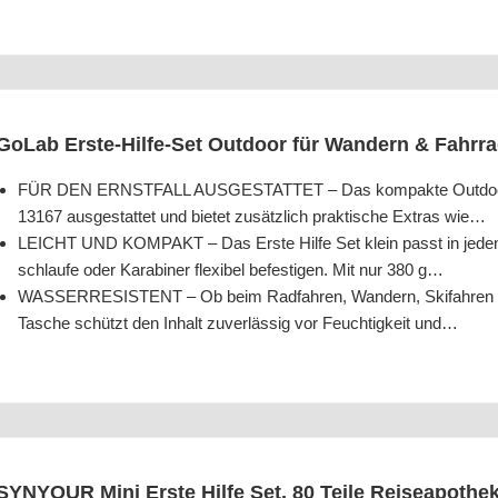
GoLab Ers­te-Hil­fe-Set Out­door für Wan­dern & Fahr­
FÜR DEN ERNSTFALL AUSGESTATTET – Das kom­pak­te Out­door Ers­
13167 aus­ge­stat­tet und bie­tet zusätz­lich prak­ti­sche Extras wie…
LEICHT UND KOMPAKT – Das Ers­te Hil­fe Set klein passt in jeden 
schlau­fe oder Kara­bi­ner fle­xi­bel befes­ti­gen. Mit nur 380 g…
WASSERRESISTENT – Ob beim Rad­fah­ren, Wan­dern, Ski­fah­ren oder
Tasche schützt den Inhalt zuver­läs­sig vor Feuch­tig­keit und…
SYNYOUR Mini Ers­te Hil­fe Set, 80 Tei­le Rei­se­apo­the