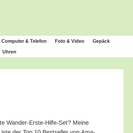
Com­pu­ter & Telefon
Foto & Video
Gepäck
Uhren
te Wan­der-Ers­te-Hil­fe-Set? Mei­ne
Lis­te der Top 10 Best­sel­ler von Ama­