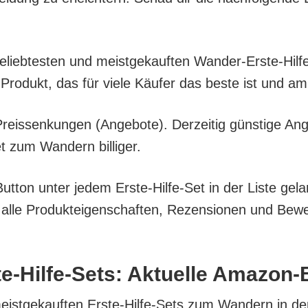
 belieb­tes­ten und meist­ge­kauf­ten Wan­der-Ers­te-Hil
Pro­dukt, das für vie­le Käu­fer das bes­te ist und a
eis­sen­kun­gen (Ange­bo­te). Der­zei­tig güns­ti­ge An
t zum Wan­dern billiger.
t­ton unter jedem Ers­te-Hil­fe-Set in der Lis­te gela
e Pro­duk­tei­gen­schaf­ten, Rezen­sio­nen und Bewer­
te-Hil­fe-Sets: Aktu­el­le Amazon-
meist­ge­kauf­ten Ers­te-Hil­fe-Sets zum Wan­dern in de