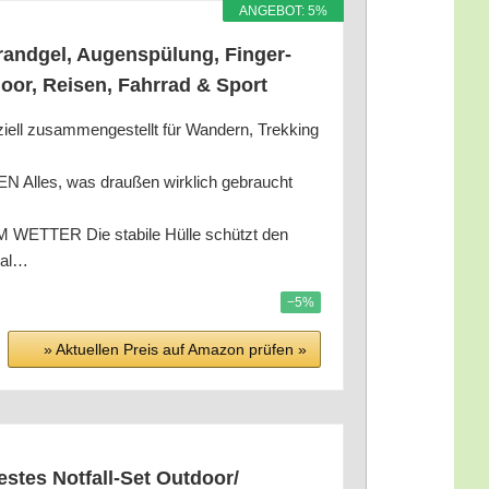
ANGE­BOT: 5%
 Brand­gel, Augen­spü­lung, Fin­ger­
t­door, Rei­sen, Fahr­rad & Sport
am­men­ge­stellt für Wan­dern, Trek­king
es, was drau­ßen wirk­lich gebraucht
 Die sta­bi­le Hül­le schützt den
deal…
−5%
» Aktu­el­len Preis auf Ama­zon prü­fen »
s­tes Not­fall-Set Outdoor/​