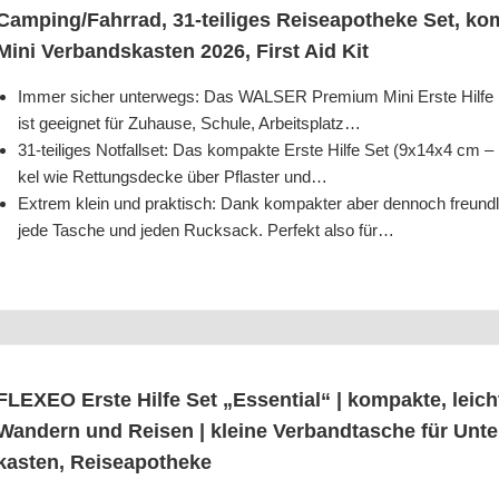
Camping/​Fahrrad, 31-teil­i­ges Rei­se­apo­the­ke Set, kom
Mini Ver­bands­kas­ten 2026, First Aid Kit
Immer sicher unter­wegs: Das WALSER Pre­mi­um Mini Ers­te Hil­fe Set bi
ist geeig­net für Zuhau­se, Schu­le, Arbeitsplatz…
31-teil­i­ges Not­fall­set: Das kom­pak­te Ers­te Hil­fe Set (9x14x4 cm
kel wie Ret­tungs­de­cke über Pflas­ter und…
Extrem klein und prak­tisch: Dank kom­pak­ter aber den­noch freund­li­
jede Tasche und jeden Ruck­sack. Per­fekt also für…
FLEXEO Ers­te Hil­fe Set „Essen­ti­al“ | kom­pak­te, leic
Wan­dern und Rei­sen | klei­ne Ver­band­ta­sche für Unt
kas­ten, Reiseapotheke