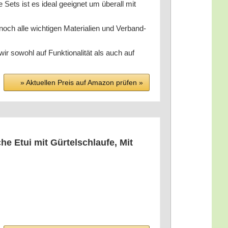
Sets ist es ide­al geeig­net um über­all mit
ch alle wich­ti­gen Mate­ria­li­en und Ver­band­
sowohl auf Funk­tio­na­li­tät als auch auf
» Aktu­el­len Preis auf Ama­zon prü­fen »
che Etui mit Gür­tel­schlau­fe, Mit