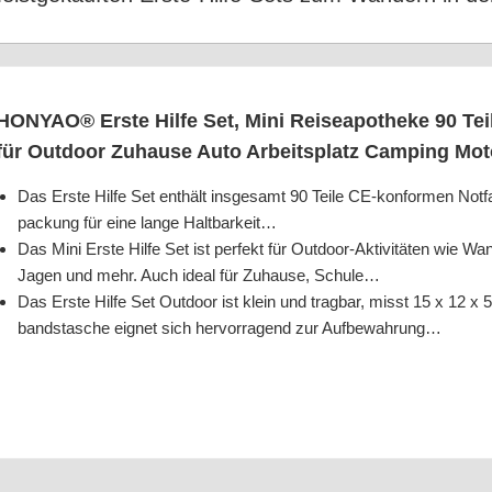
HONYAO® Ers­te Hil­fe Set, Mini Rei­se­apo­the­ke 90 Teil­ig
für Out­door Zuhau­se Auto Arbeits­platz Cam­ping Mot
Das Ers­te Hil­fe Set ent­hält ins­ge­samt 90 Tei­le CE-kon­for­men Not­fal
pa­ckung für eine lan­ge Haltbarkeit…
Das Mini Ers­te Hil­fe Set ist per­fekt für Out­door-Akti­vi­tä­ten wie Wa
Jagen und mehr. Auch ide­al für Zuhau­se, Schule…
Das Ers­te Hil­fe Set Out­door ist klein und trag­bar, misst 15 x 12 x
bandsta­sche eig­net sich her­vor­ra­gend zur Aufbewahrung…