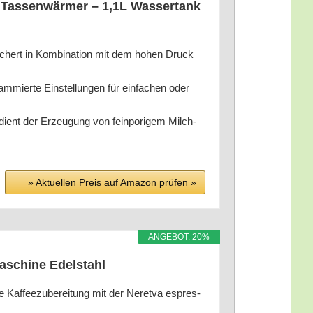
 Tas­sen­wär­mer – 1,1L Was­ser­tank
ichert in Kom­bi­na­ti­on mit dem hohen Druck
m­mier­te Ein­stel­lun­gen für ein­fa­chen oder
e dient der Erzeu­gung von fein­po­ri­gem Milch­
» Aktu­el­len Preis auf Ama­zon prü­fen »
ANGE­BOT: 20%
ma­schi­ne Edelstahl
fee­zu­be­rei­tung mit der Nere­t­va espres­