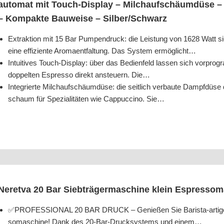
au­to­mat mit Touch-Dis­play – Milch­auf­schäum­dü­se –
– Kom­pak­te Bau­wei­se – Silber/​Schwarz
Extrak­ti­on mit 15 Bar Pum­pen­druck: die Leis­tung von 1628 Watt s
eine effi­zi­en­te Aro­maent­fal­tung. Das Sys­tem ermöglicht…
Intui­ti­ves Touch-Dis­play: über das Bedien­feld las­sen sich vor­pro­gra
dop­pel­ten Espres­so direkt ansteu­ern. Die…
Inte­grier­te Milch­auf­schäum­dü­se: die seit­lich ver­bau­te Dampf­dü­s
schaum für Spe­zia­li­tä­ten wie Cap­puc­ci­no. Sie…
Nere­t­va 20 Bar Sieb­trä­ger­ma­schi­ne klein Espres­so­
✅PROFESSIONAL 20 BAR DRUCK – Genie­ßen Sie Baris­ta-arti­ge Kaf­
so­ma­schi­ne! Dank des 20-Bar-Druck­sys­tems und einem…