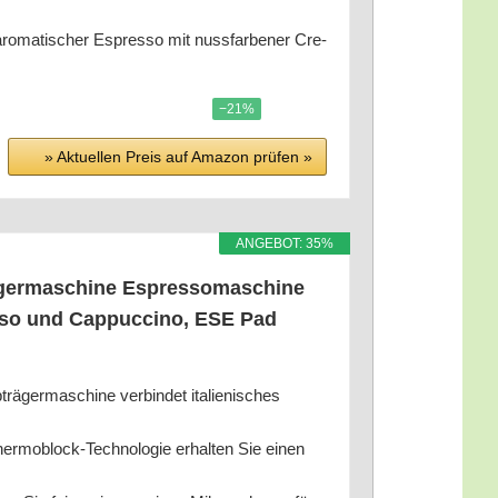
­ti­scher Espres­so mit nuss­far­be­ner Cre­
−21%
» Aktu­el­len Preis auf Ama­zon prü­fen »
ANGE­BOT: 35%
­ger­ma­schi­ne Espres­so­ma­schi­ne
s­so und Cap­puc­ci­no, ESE Pad
­ma­schi­ne ver­bin­det ita­lie­ni­sches
lock-Tech­no­lo­gie erhal­ten Sie einen