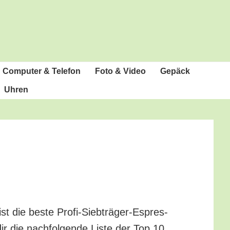
Com­pu­ter & Telefon
Foto & Video
Gepäck
Uhren
st die bes­te Pro­fi-Sieb­trä­ger-Espres­
r die nach­fol­gen­de Lis­te der Top 10