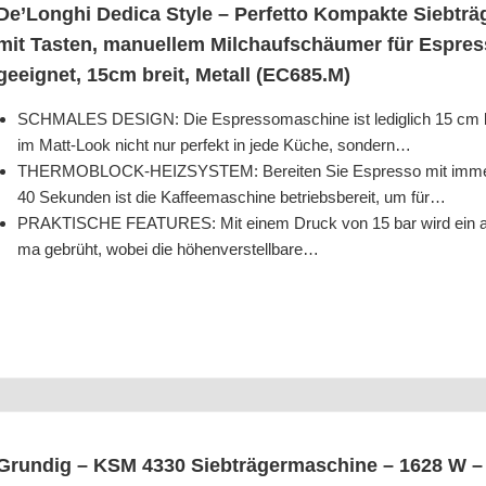
De’­Longhi Dedi­ca Style – Per­fet­to Kom­pak­te Sieb­trä
mit Tas­ten, manu­el­lem Milch­auf­schäu­mer für Espre
geeig­net, 15cm breit, Metall (EC685.M)
SCHMALES DESIGN: Die Espres­so­ma­schi­ne ist ledig­lich 15 cm b
im Matt-Look nicht nur per­fekt in jede Küche, sondern…
THERMOBLOCK-HEIZSYSTEM: Berei­ten Sie Espres­so mit immer genau
40 Sekun­den ist die Kaf­fee­ma­schi­ne betriebs­be­reit, um für…
PRAKTISCHE FEATURES: Mit einem Druck von 15 bar wird ein aro­ma
ma gebrüht, wobei die höhenverstellbare…
Grun­dig – KSM 4330 Sieb­trä­ger­ma­schi­ne – 1628 W 