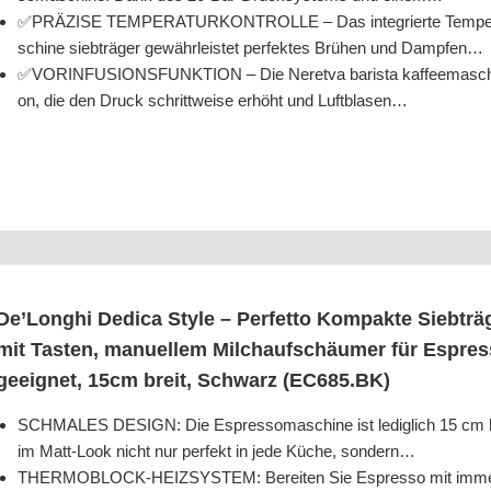
✅PRÄZISE TEMPERATURKONTROLLE – Das inte­grier­te Tem­pe­ra­tu
schi­ne sieb­trä­ger gewähr­leis­tet per­fek­tes Brü­hen und Dampfen…
✅VORINFUSIONSFUNKTION – Die Nere­t­va baris­ta kaf­fee­ma­schi­ne v
on, die den Druck schritt­wei­se erhöht und Luftblasen…
De’­Longhi Dedi­ca Style – Per­fet­to Kom­pak­te Sieb­trä
mit Tas­ten, manu­el­lem Milch­auf­schäu­mer für Espre
geeig­net, 15cm breit, Schwarz (EC685.BK)
SCHMALES DESIGN: Die Espres­so­ma­schi­ne ist ledig­lich 15 cm b
im Matt-Look nicht nur per­fekt in jede Küche, sondern…
THERMOBLOCK-HEIZSYSTEM: Berei­ten Sie Espres­so mit immer genau