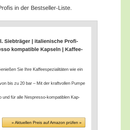
Pro­fis in der Bestseller-Liste.
ieb­trä­ger | ita­lie­ni­sche Pro­fi-
­so kom­pa­ti­ble Kap­seln | Kaf­fee­
enie­ßen Sie Ihre Kaf­fee­spe­zia­li­tä­ten wie ein
 von bis zu 20 bar – Mit der kraft­vol­len Pum­pe
­so und für alle Nes­pres­so-kom­pa­ti­blen Kap­
» Aktu­el­len Preis auf Ama­zon prü­fen »