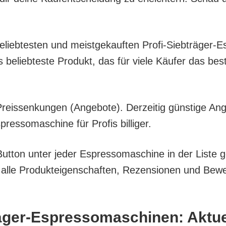
belieb­tes­ten und meist­ge­kauf­ten Pro­fi-Sieb­trä­ger-E
lieb­tes­te Pro­dukt, das für vie­le Käu­fer das bes­
eis­sen­kun­gen (Ange­bo­te). Der­zei­tig güns­ti­ge An
s­so­ma­schi­ne für Pro­fis billiger.
ut­ton unter jeder Espres­so­ma­schi­ne in der Lis­te g
e Pro­duk­tei­gen­schaf­ten, Rezen­sio­nen und Bewer­
rä­ger-Espres­so­ma­schi­nen: Akt