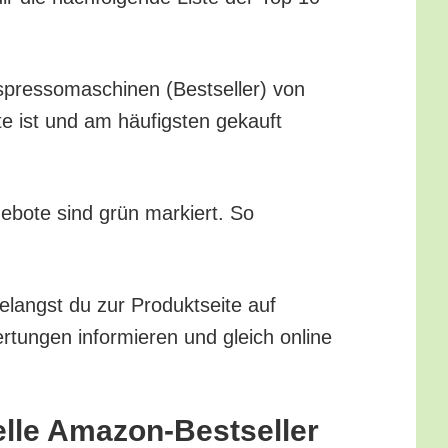
spres­so­ma­schi­nen (Best­sel­ler) von
te ist und am häu­figs­ten gekauft
ge­bo­te sind grün mar­kiert. So
elangst du zur Pro­dukt­sei­te auf
tun­gen infor­mie­ren und gleich online
u­el­le Amazon-Bestseller