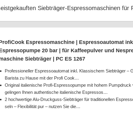
eist­ge­kauf­ten Sieb­trä­ger-Espres­so­ma­schi­nen für 
Pro­fi­Cook Espres­so­ma­schi­ne | Espres­so­au­to­mat inkl. S
Espres­so­pum­pe 20 bar | für Kaf­fee­pul­ver und Nes­pres
ma­schi­ne Sieb­trä­ger | PC ES 1267
Pro­fes­sio­nel­ler Espres­so­au­to­mat inkl. Klas­si­schem Sieb­trä­ger – G
Baris­ta zu Hau­se mit der Pro­fi Cook…
Ori­gi­nal ita­lie­ni­sche Pro­fi-Espres­so­pum­pe mit hohem Pump­druck
gelin­gen Ihnen authen­ti­sche ita­lie­ni­sche Espressos…
2 hoch­wer­ti­ge Alu-Druck­guss-Sieb­trä­ger für tra­di­tio­nel­len Espres
seln – Fle­xi­bi­li­tät pur – nut­zen Sie die…