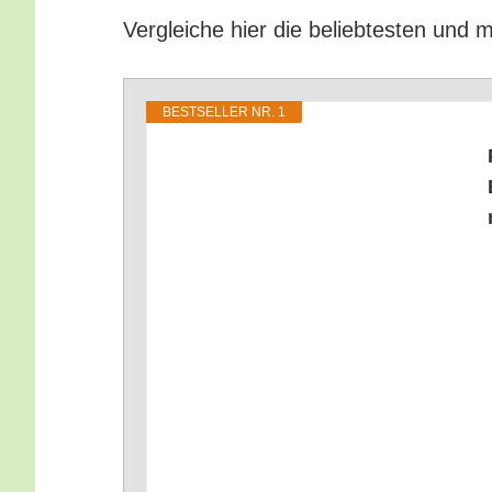
Ver­glei­che hier die belieb­tes­ten und m
BEST­SEL­LER NR. 1