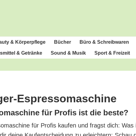
u­ty & Körperpflege
Bücher
Büro & Schreibwaren
­mit­tel & Getränke
Sound & Musik
Sport & Freizeit
räger-Espressomaschine
­ma­schi­ne für Pro­fis ist die beste?
o­ma­schi­ne für Pro­fis kau­fen und fragst dich: Was i
ir dei­ne Kauf­ent­schei­dung zu erleich­tern: Schau di