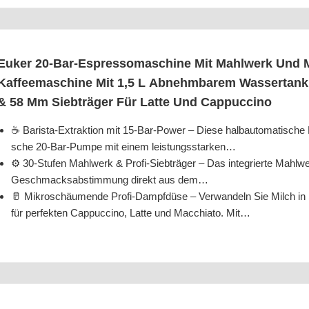
Euker 20-Bar-Espres­so­ma­schi­ne Mit Mahl­werk Und Milc
Kaf­fee­ma­schi­ne Mit 1,5 L Abnehm­ba­rem Was­ser­tank,
& 58 Mm Sieb­trä­ger Für Lat­te Und Cappuccino
☕ Baris­ta-Extrak­ti­on mit 15-Bar-Power – Die­se halb­au­to­ma­ti­sche Es
sche 20-Bar-Pum­pe mit einem leistungsstarken…
⚙️ 30-Stu­fen Mahl­werk & Pro­fi-Sieb­trä­ger – Das inte­grier­te Mahl­we
Geschmacks­ab­stim­mung direkt aus dem…
🥛 Mikro­schäu­men­de Pro­fi-Dampf­dü­se – Ver­wan­deln Sie Milch in S
für per­fek­ten Cap­puc­ci­no, Lat­te und Mac­chia­to. Mit…