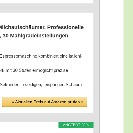
h­auf­schäu­mer, Pro­fes­sio­nel­le
 30 Mahl­grad­ein­stel­lun­gen
pres­so­ma­schi­ne kom­bi­niert eine ita­lie­ni­
rk mit 30 Stu­fen ermög­licht prä­zi­se
ekun­den in sei­di­gen, fein­po­ri­gen Schaum
» Aktu­el­len Preis auf Ama­zon prü­fen »
ANGE­BOT: 31%