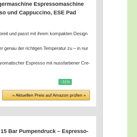
­ger­ma­schi­ne Espres­so­ma­schi­ne
s­so und Cap­puc­ci­no, ESE Pad
reit und passt mit ihrem kom­pak­ten Design
 der rich­ti­gen Tem­pe­ra­tur zu – in nur
­ti­scher Espres­so mit nuss­far­be­ner Cre­
−31%
» Aktu­el­len Preis auf Ama­zon prü­fen »
– 15 Bar Pum­pen­druck – Espres­so­