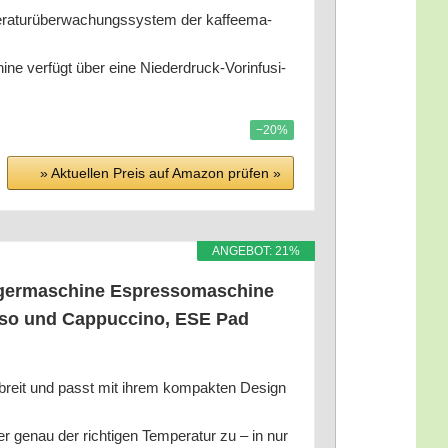
r­über­wa­chungs­sys­tem der kaf­fee­ma­
er­fügt über eine Nie­der­druck-Vor­in­fu­si­
−20%
» Aktu­el­len Preis auf Ama­zon prü­fen »
ANGE­BOT: 21%
­ger­ma­schi­ne Espres­so­ma­schi­ne
s­so und Cap­puc­ci­no, ESE Pad
reit und passt mit ihrem kom­pak­ten Design
 der rich­ti­gen Tem­pe­ra­tur zu – in nur