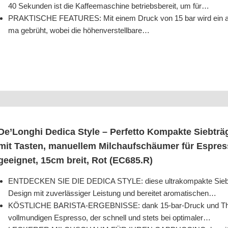
40 Sekun­den ist die Kaf­fee­ma­schi­ne betriebs­be­reit, um für…
PRAKTISCHE FEATURES: Mit einem Druck von 15 bar wird ein aro­ma
ma gebrüht, wobei die höhenverstellbare…
De’­Longhi Dedi­ca Style – Per­fet­to Kom­pak­te Sieb­trä
mit Tas­ten, manu­el­lem Milch­auf­schäu­mer für Espre
geeig­net, 15cm breit, Rot (EC685.R)
ENTDECKEN SIE DIE DEDICA STYLE: die­se ultra­kom­pak­te Sieb­trä­ger
Design mit zuver­läs­si­ger Leis­tung und berei­tet aromatischen…
KÖSTLICHE BARISTA-ERGEBNISSE: dank 15-bar-Druck und Ther­mo­b
voll­mun­di­gen Espres­so, der schnell und stets bei optimaler…