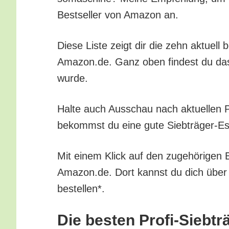
Best­sel­ler von Ama­zon an.
Die­se Lis­te zeigt dir die zehn aktu­ell 
Amazon.de. Ganz oben fin­dest du das be
wurde.
Hal­te auch Aus­schau nach aktu­el­len Pr
bekommst du eine gute Sieb­trä­ger-Espre
Mit einem Klick auf den zuge­hö­ri­gen B
Amazon.de. Dort kannst du dich über all
bestellen*.
Die bes­ten Pro­fi-Sieb­t