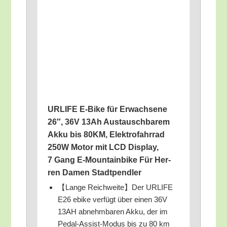
URLIFE E‑Bike für Erwach­se­ne
26″, 36V 13Ah Aus­tausch­ba­rem
Akku bis 80KM, Elek­tro­fahr­rad
250W Motor mit LCD Dis­play,
7 Gang E‑Mountainbike Für Her­
ren Damen Stadtpendler
【Lan­ge Reichweite】Der URLIFE
E26 ebike ver­fügt über einen 36V
13AH abnehm­ba­ren Akku, der im
Pedal-Assist-Modus bis zu 80 km