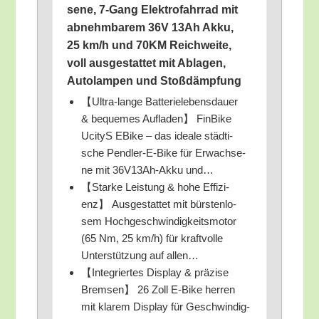
se­ne, 7‑Gang Elek­tro­fahr­rad mit
abnehm­ba­rem 36V 13Ah Akku,
25 km/​h und 70KM Reich­wei­te,
voll aus­ge­stat­tet mit Abla­gen,
Auto­lam­pen und Stoßdämpfung
【Ultra-lan­ge Bat­te­rie­le­bens­dau­er
& beque­mes Auf­la­den】 Fin­Bike
Uci­tyS EBike – das idea­le städ­ti­
sche Pend­ler-E-Bike für Erwach­se­
ne mit 36V13Ah-Akku und…
【Star­ke Leis­tung & hohe Effi­zi­
enz】 Aus­ge­stat­tet mit bürs­ten­lo­
sem Hoch­ge­schwin­dig­keits­mo­tor
(65 Nm, 25 km/​h) für kraft­vol­le
Unter­stüt­zung auf allen…
【Inte­grier­tes Dis­play & prä­zi­se
Brem­sen】 26 Zoll E‑Bike her­ren
mit kla­rem Dis­play für Geschwin­dig­