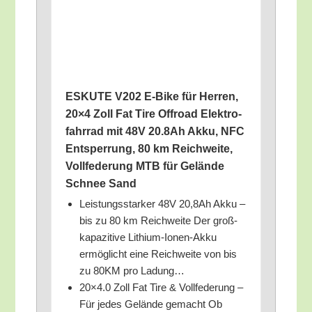
ESKUTE V202 E‑Bike für Her­ren,
20×4 Zoll Fat Tire Off­road Elek­tro­
fahr­rad mit 48V 20.8Ah Akku, NFC
Ent­sper­rung, 80 km Reich­wei­te,
Voll­fe­de­rung MTB für Gelän­de
Schnee Sand
Leis­tungs­star­ker 48V 20,8Ah Akku –
bis zu 80 km Reich­wei­te Der groß­
ka­pa­zi­ti­ve Lithi­um-Ionen-Akku
ermög­licht eine Reich­wei­te von bis
zu 80KM pro Ladung…
20×4.0 Zoll Fat Tire & Voll­fe­de­rung –
Für jedes Gelän­de gemacht Ob