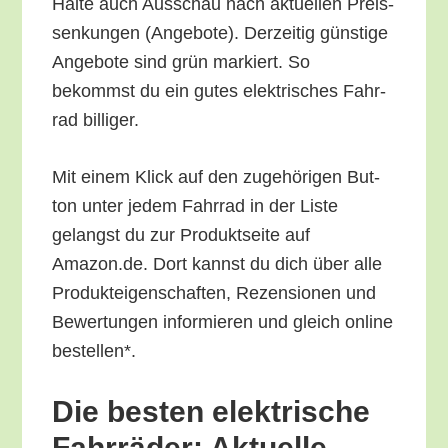
Hal­te auch Aus­schau nach aktu­el­len Preis­
sen­kun­gen (Ange­bo­te). Der­zei­tig güns­ti­ge
Ange­bo­te sind grün mar­kiert. So
bekommst du ein gutes elek­tri­sches Fahr­
rad billiger.
Mit einem Klick auf den zuge­hö­ri­gen But­
ton unter jedem Fahr­rad in der Lis­te
gelangst du zur Pro­dukt­sei­te auf
Amazon.de. Dort kannst du dich über alle
Pro­duk­tei­gen­schaf­ten, Rezen­sio­nen und
Bewer­tun­gen infor­mie­ren und gleich online
bestellen*.
Die bes­ten elek­tri­sche
Fahr­rä­der: Aktu­el­le