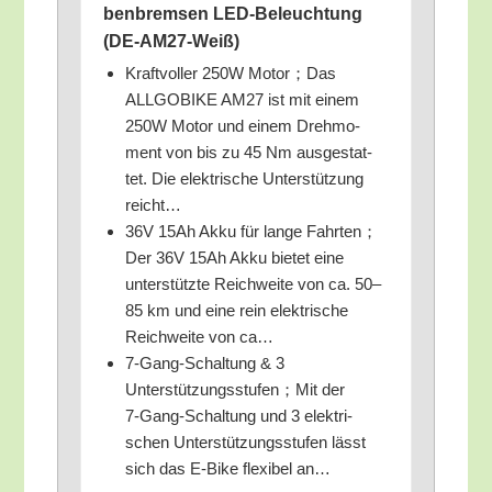
ben­brem­sen LED-Beleuch­tung
(DE-AM27-Weiß)
Kraft­vol­ler 250W Motor；Das
ALLGOBIKE AM27 ist mit einem
250W Motor und einem Dreh­mo­
ment von bis zu 45 Nm aus­ge­stat­
tet. Die elek­tri­sche Unter­stüt­zung
reicht…
36V 15Ah Akku für lan­ge Fahrten；
Der 36V 15Ah Akku bie­tet eine
unter­stütz­te Reich­wei­te von ca. 50–
85 km und eine rein elek­tri­sche
Reich­wei­te von ca…
7‑Gang-Schal­tung & 3
Unterstützungsstufen；Mit der
7‑Gang-Schal­tung und 3 elek­tri­
schen Unter­stüt­zungs­stu­fen lässt
sich das E‑Bike fle­xi­bel an…