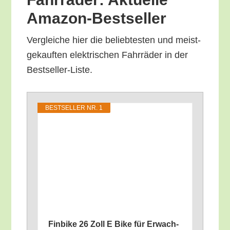
Amazon-Bestseller
Ver­glei­che hier die belieb­tes­ten und meist­
ge­kauf­ten elek­tri­schen Fahr­rä­der in der
Bestseller-Liste.
BEST­SEL­LER NR. 1
Fin­bike 26 Zoll E Bike für Erwach­