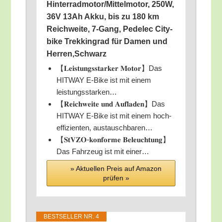
Hinterradmotor/​Mittelmotor, 250W,
36V 13Ah Akku, bis zu 180 km
Reich­wei­te, 7‑Gang, Pedelec City­
bike Trek­king­rad für Damen und
Herren,Schwarz
【𝐋𝐞𝐢𝐬𝐭𝐮𝐧𝐠𝐬𝐬𝐭𝐚𝐫𝐤𝐞𝐫 𝐌𝐨𝐭𝐨𝐫】Das
HITWAY E‑Bike ist mit einem
leistungsstarken…
【𝐑𝐞𝐢𝐜𝐡𝐰𝐞𝐢𝐭𝐞 𝐮𝐧𝐝 𝐀𝐮𝐟𝐥𝐚𝐝𝐞𝐧】Das
HITWAY E‑Bike ist mit einem hoch­
ef­fi­zi­en­ten, austauschbaren…
【𝐒𝐭𝐕𝐙𝐎-𝐤𝐨𝐧𝐟𝐨𝐫𝐦𝐞 𝐁𝐞𝐥𝐞𝐮𝐜𝐡𝐭𝐮𝐧𝐠】
Das Fahr­zeug ist mit einer…
» Aktu­el­len Preis auf Ama­zon
prü­fen »
BEST­SEL­LER NR. 4