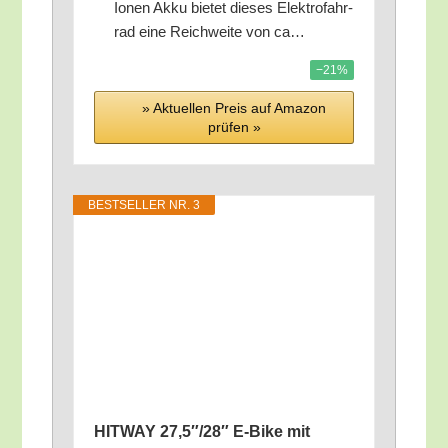
Ionen Akku bie­tet die­ses Elek­tro­fahr­
rad eine Reich­wei­te von ca…
−21%
» Aktu­el­len Preis auf Ama­zon
prü­fen »
BEST­SEL­LER NR. 3
HITWAY 27,5″/28″ E‑Bike mit