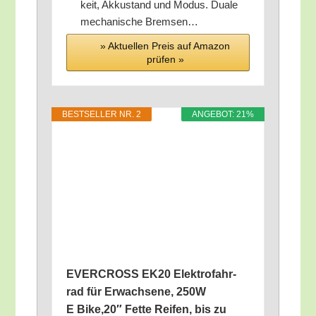
keit, Akku­stand und Modus. Dua­le
mecha­ni­sche Bremsen…
» Aktu­el­len Preis auf Ama­zon
prü­fen »
BEST­SEL­LER NR. 2
ANGE­BOT: 21%
EVERCROSS EK20 Elek­tro­fahr­
rad für Erwach­se­ne, 250W
E Bike,20″ Fet­te Rei­fen, bis zu