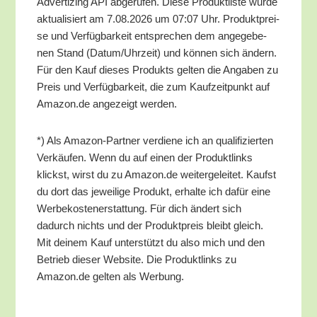
Adver­tiz­ing API abge­ru­fen. Die­se Pro­dukt­lis­te wur­de
aktua­li­siert am 7.08.2026 um 07:07 Uhr. Pro­dukt­prei­
se und Ver­füg­bar­keit ent­spre­chen dem ange­ge­be­
nen Stand (Datum/​Uhrzeit) und kön­nen sich ändern.
Für den Kauf die­ses Pro­dukts gel­ten die Anga­ben zu
Preis und Ver­füg­bar­keit, die zum Kauf­zeit­punkt auf
Amazon.de ange­zeigt werden.
*) Als Ama­zon-Part­ner ver­die­ne ich an qua­li­fi­zier­ten
Ver­käu­fen. Wenn du auf einen der Pro­dukt­links
klickst, wirst du zu Amazon.de wei­ter­ge­lei­tet. Kaufst
du dort das jewei­li­ge Pro­dukt, erhal­te ich dafür eine
Wer­be­kos­ten­er­stat­tung. Für dich ändert sich
dadurch nichts und der Pro­dukt­preis bleibt gleich.
Mit dei­nem Kauf unter­stützt du also mich und den
Betrieb die­ser Web­site. Die Pro­dukt­links zu
Amazon.de gel­ten als Werbung.