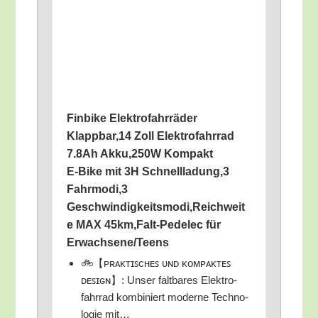
Fin­bike Elek­tro­fahr­rä­der
Klappbar,14 Zoll Elek­tro­fahr­rad
7.8Ah Akku,250W Kom­pakt
E‑Bike mit 3H Schnellladung,3
Fahrmodi,3
Geschwindigkeitsmodi,Reichweit
e MAX 45km,Falt-Pedelec für
Erwachsene/​Teens
🚲【ᴘʀᴀᴋᴛɪꜱᴄʜᴇꜱ ᴜɴᴅ ᴋᴏᴍᴘᴀᴋᴛᴇꜱ
ᴅᴇꜱɪɢɴ】: Unser falt­ba­res Elek­tro­
fahr­rad kom­bi­niert moder­ne Tech­no­
lo­gie mit…