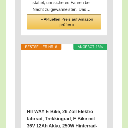
stat­tet, um siche­res Fah­ren bei
Nacht zu gewähr­leis­ten. Das…
» Aktu­el­len Preis auf Ama­zon
prü­fen »
BEST­SEL­LER NR. 8
ANGE­BOT: 18%
HITWAY E‑Bike, 26 Zoll Elek­tro­
fahr­rad, Trek­king­rad, E Bike mit
36V 12Ah Akku, 250W Hin­ter­rad­