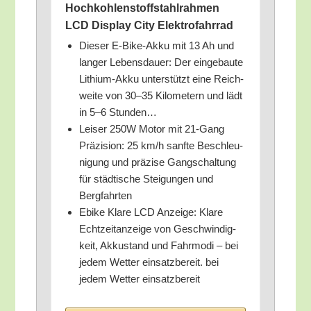
Hoch­koh­len­stoff­stahl­rah­men
LCD Dis­play City Elektrofahrrad
Die­ser E‑Bike-Akku mit 13 Ah und
lan­ger Lebens­dau­er: Der ein­ge­bau­te
Lithi­um-Akku unter­stützt eine Reich­
wei­te von 30–35 Kilo­me­tern und lädt
in 5–6 Stunden…
Lei­ser 250W Motor mit 21-Gang
Prä­zi­si­on: 25 km/​h sanf­te Beschleu­
ni­gung und prä­zi­se Gang­schal­tung
für städ­ti­sche Stei­gun­gen und
Bergfahrten
Ebike Kla­re LCD Anzei­ge: Kla­re
Echt­zeit­an­zei­ge von Geschwin­dig­
keit, Akku­stand und Fahr­mo­di – bei
jedem Wet­ter ein­satz­be­reit. bei
jedem Wet­ter einsatzbereit