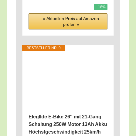
−18%
» Aktu­el­len Preis auf Ama­zon
prü­fen »
BEST­SEL­LER NR. 9
Elegll­de E‑Bike 26″ mit 21-Gang
Schal­tung 250W Motor 13Ah Akku
Höchst­ge­schwin­dig­keit 25km/​h