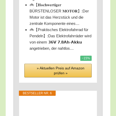
🚲【𝐇𝐨𝐜𝐡𝐰𝐞𝐫𝐭𝐢𝐠𝐞𝐫
BÜRSTENLOSER 𝐌𝐎𝐓𝐎𝐑】:Der
Motor ist das Herz­stück und die
zen­tra­le Kom­po­nen­te eines…
🚲【Prak­ti­sches Elek­tro­fahr­rad für
Pendeln】:Das Elek­tro­fahr­rä­der wird
von einem 𝟯𝟲𝗩 𝟳,𝟴𝗔𝗵-𝗔𝗸𝗸𝘂
ange­trie­ben, der nahtlos…
−15%
» Aktu­el­len Preis auf Ama­zon
prü­fen »
BEST­SEL­LER NR. 6