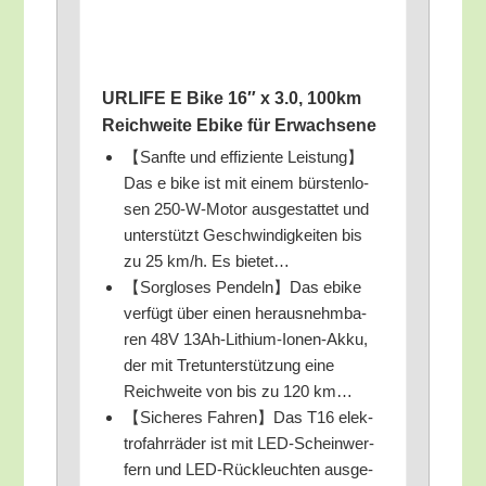
URLIFE E Bike 16″ x 3.0, 100km
Reich­wei­te Ebike für Erwachsene
【Sanf­te und effi­zi­en­te Leistung】
Das e bike ist mit einem bürs­ten­lo­
sen 250-W-Motor aus­ge­stat­tet und
unter­stützt Geschwin­dig­kei­ten bis
zu 25 km/​h. Es bietet…
【Sorg­lo­ses Pendeln】Das ebike
ver­fügt über einen her­aus­nehm­ba­
ren 48V 13Ah-Lithi­um-Ionen-Akku,
der mit Tret­un­ter­stüt­zung eine
Reich­wei­te von bis zu 120 km…
【Siche­res Fahren】Das T16 elek­
tro­fahr­rä­der ist mit LED-Schein­wer­
fern und LED-Rück­leuch­ten aus­ge­