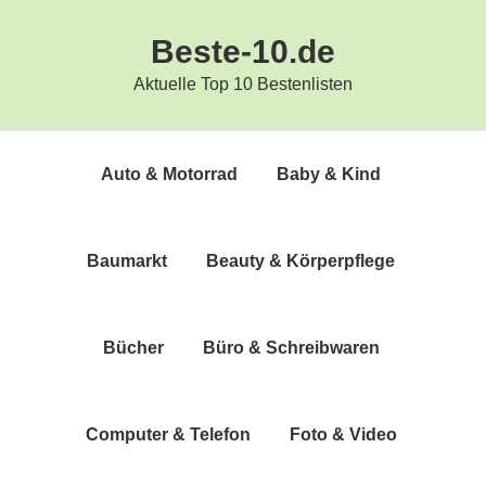
Zur
Zum
Beste-10.de
Hauptnavigation
Inhalt
springen
springen
Aktuelle Top 10 Bestenlisten
Auto & Motorrad
Baby & Kind
Bau­markt
Beau­ty & Körperpflege
Bücher
Büro & Schreibwaren
Com­pu­ter & Telefon
Foto & Video