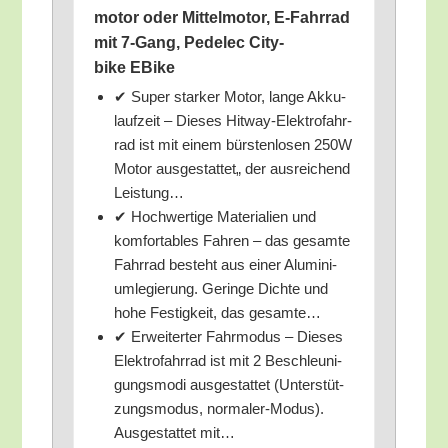
mo­tor oder Mit­tel­mo­tor, E‑Fahrrad
mit 7‑Gang, Pedelec City­
bike EBike
✔ Super star­ker Motor, lan­ge Akku­
lauf­zeit – Die­ses Hit­way-Elek­tro­fahr­
rad ist mit einem bürs­ten­lo­sen 250W
Motor aus­ge­stat­tet„ der aus­rei­chend
Leistung…
✔ Hoch­wer­ti­ge Mate­ria­li­en und
kom­for­ta­bles Fah­ren – das gesam­te
Fahr­rad besteht aus einer Alu­mi­ni­
um­le­gie­rung. Gerin­ge Dich­te und
hohe Fes­tig­keit, das gesamte…
✔ Erwei­ter­ter Fahr­mo­dus – Die­ses
Elek­tro­fahr­rad ist mit 2 Beschleu­ni­
gungs­mo­di aus­ge­stat­tet (Unter­stüt­
zungs­mo­dus, nor­ma­ler-Modus).
Aus­ge­stat­tet mit…