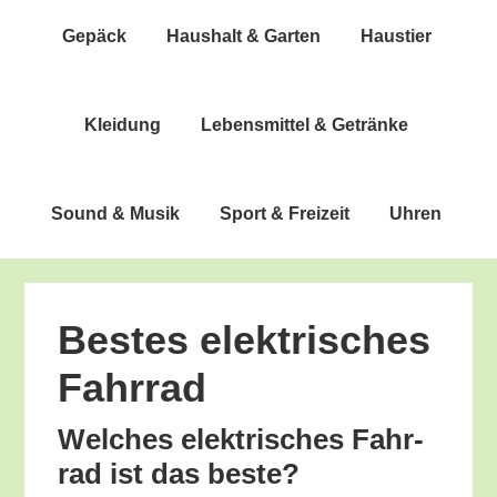
Gepäck
Haus­halt & Garten
Haus­tier
Klei­dung
Lebens­mit­tel & Getränke
Sound & Musik
Sport & Freizeit
Uhren
Bes­tes elek­tri­sches
Fahrrad
Wel­ches elek­tri­sches Fahr­
rad ist das beste?