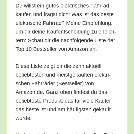
Du willst ein gutes elek­tri­sches Fahr­rad
kau­fen und fragst dich: Was ist das bes­te
elek­tri­sche Fahr­rad? Mei­ne Emp­feh­lung,
um dir dei­ne Kauf­ent­schei­dung zu erleich­
tern: Schau dir die nach­fol­gen­de Lis­te der
Top 10 Best­sel­ler von Ama­zon an.
Die­se Lis­te zeigt dir die zehn aktu­ell
belieb­tes­ten und meist­ge­kauf­ten elek­tri­
schen Fahr­rä­der (Best­sel­ler) von
Amazon.de. Ganz oben fin­dest du das
belieb­tes­te Pro­dukt, das für vie­le Käu­fer
das bes­te ist und am häu­figs­ten gekauft
wurde.