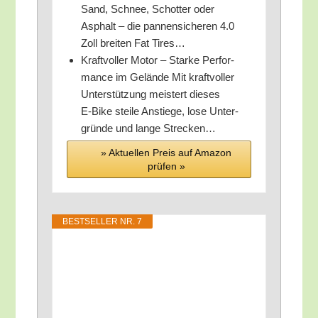
Sand, Schnee, Schot­ter oder
Asphalt – die pan­nen­si­che­ren 4.0
Zoll brei­ten Fat Tires…
Kraft­vol­ler Motor – Star­ke Per­for­
mance im Gelän­de Mit kraft­vol­ler
Unter­stüt­zung meis­tert die­ses
E‑Bike stei­le Anstie­ge, lose Unter­
grün­de und lan­ge Strecken…
» Aktu­el­len Preis auf Ama­zon
prü­fen »
BEST­SEL­LER NR. 7