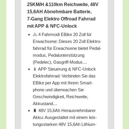
25KM/​H &110km Reich­wei­te, 48V
15,6AH Abnehm­ba­re Bat­te­rie,
7‑Gang Elek­tro Off­road Fahr­rad
mit APP & NFC-Unlock
🚴 4 Fahr­mo­di EBike 20 Zoll für
Erwach­se­ne: Die­ses 20 Zoll Elek­tro­
fahr­rad für Erwach­se­ne bie­tet Pedal­
mo­dus, Pedal­un­ter­stüt­zung
(Pedelec), Gasgriff-Modus…
📱 APP Steue­rung & NFC-Unlock
Elek­tro­fahr­rad: Ver­bin­den Sie das
EBike per App mit Ihrem Smart­
phone und über­wa­chen Sie
Geschwin­dig­keit, Reich­wei­te,
Akkustand…
🔋 48V 15,6Ah Her­aus­nehm­ba­rer
Akku: Aus­ge­stat­tet mit einem leis­
tungs­star­ken 48V 15,6Ah Lithi­um-