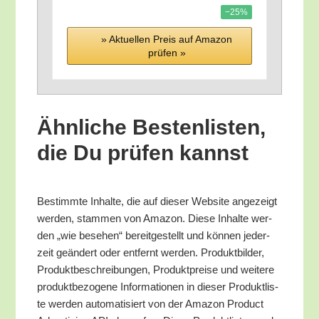
−25%
» Aktu­el­len Preis auf Ama­zon
prü­fen »
Ähn­li­che Bes­ten­lis­ten,
die Du prü­fen kannst
Bestimm­te Inhal­te, die auf die­ser Web­site ange­zeigt
wer­den, stam­men von Ama­zon. Die­se Inhal­te wer­
den „wie bese­hen“ bereit­ge­stellt und kön­nen jeder­
zeit geän­dert oder ent­fernt wer­den. Pro­dukt­bil­der,
Pro­dukt­be­schrei­bun­gen, Pro­dukt­prei­se und wei­te­re
pro­dukt­be­zo­ge­ne Infor­ma­tio­nen in die­ser Pro­dukt­lis­
te wer­den auto­ma­ti­siert von der Ama­zon Pro­duct