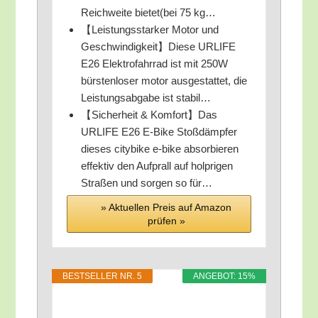
Reich­wei­te bietet(bei 75 kg…
【Leis­tungs­star­ker Motor und
Geschwindigkeit】Diese URLIFE
E26 Elek­tro­fahr­rad ist mit 250W
bürs­ten­lo­ser motor aus­ge­stat­tet, die
Leis­tungs­ab­ga­be ist stabil…
【Sicher­heit & Komfort】Das
URLIFE E26 E‑Bike Stoß­dämp­fer
die­ses city­bike e‑bike absor­bie­ren
effek­tiv den Auf­prall auf holp­ri­gen
Stra­ßen und sor­gen so für…
» Aktu­el­len Preis auf Ama­zon
prü­fen »
BEST­SEL­LER NR. 5
ANGE­BOT: 15%