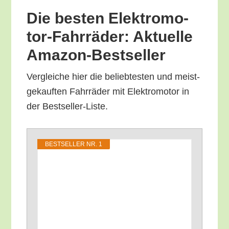
Die bes­ten Elek­tro­mo­
tor-Fahr­rä­der: Aktu­el­le
Amazon-Bestseller
Ver­glei­che hier die belieb­tes­ten und meist­
ge­kauf­ten Fahr­rä­der mit Elek­tro­mo­tor in
der Bestseller-Liste.
BEST­SEL­LER NR. 1