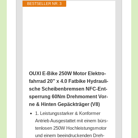
BEST­SEL­LER NR. 3
OUXI E‑Bike 250W Motor Elek­tro­
fahr­rad 20″ x 4.0 Fat­bike Hydrau­li­
sche Schei­ben­brem­sen NFC-Ent­
sper­rung 60Nm Dreh­mo­ment Vor­
ne & Hin­ten Gepäck­trä­ger (V8)
1. Leis­tungs­star­ker & Kon­for­mer
Antrieb Aus­ge­stat­tet mit einem bürs­
ten­lo­sen 250W Hoch­leis­tungs­mo­tor
und einem beein­dru­cken­den Dreh­