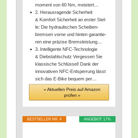
mo­ment von 60 Nm, meistert…
2. Her­aus­ra­gen­de Sicher­heit
& Kom­fort Sicher­heit an ers­ter Stel­
le: Die hydrau­li­schen Schei­ben­
brem­sen vor­ne und hin­ten garan­tie­
ren eine prä­zi­se Bremsleistung…
3. Intel­li­gen­te NFC-Tech­no­lo­gie
& Dieb­stahl­schutz Ver­ges­sen Sie
klas­si­sche Schlüs­sel! Dank der
inno­va­ti­ven NFC-Ent­sper­rung lässt
sich das E‑Bike bequem per…
» Aktu­el­len Preis auf Ama­zon
prü­fen »
BEST­SEL­LER NR. 4
ANGE­BOT: 17%