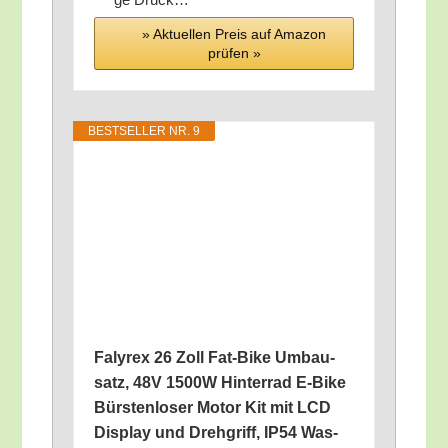
» Aktu­el­len Preis auf Ama­zon
prü­fen »
BEST­SEL­LER NR. 9
Falyrex 26 Zoll Fat-Bike Umbau­
satz, 48V 1500W Hin­ter­rad E‑Bike
Bürs­ten­lo­ser Motor Kit mit LCD
Dis­play und Dreh­griff, IP54 Was­