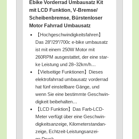
Ebike Vor­der­rad Umbau­satz Kit
mit LCD Funk­ti­on, V‑Bremse/​
Scheibenbremse, Bürs­ten­lo­ser
Motor Fahr­rad Umbausatz
【Hochgeschwindigkeitsfahren】
Das 28″/29″/700c e‑bike umbau­satz
ist mit einem 250W Motor mit
260RPM aus­ge­stat­tet, der eine star­
ke Leis­tung und 28–32km/h…
【Viel­sei­ti­ge Funktionen】Dieses
elek­tro­fahr­rad umbau­satz vor­der­rad
hat fünf ein­stell­ba­re Gän­ge, und
wenn Sie eine bestimm­te Geschwin­
dig­keit beibehalten…
【LCD Funktion】Das Farb-LCD-
Meter ver­fügt über eine Geschwin­
dig­keits­an­zei­ge, Kilo­me­ter­stand­an­
zei­ge, Echt­zeit-Leis­tungs­an­zei­
ge Druck…