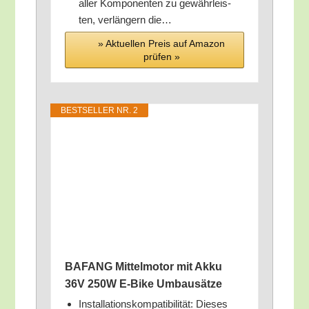
aller Kom­po­nen­ten zu gewähr­leis­
ten, ver­län­gern die…
» Aktu­el­len Preis auf Ama­zon
prü­fen »
BEST­SEL­LER NR. 2
BAFANG Mit­tel­mo­tor mit Akku
36V 250W E‑Bike Umbausätze
Instal­la­ti­ons­kom­pa­ti­bi­li­tät: Die­ses