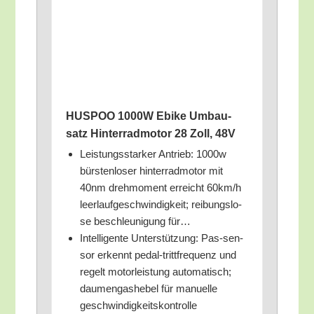
HUSPOO 1000W Ebike Umbau­
satz Hin­ter­rad­mo­tor 28 Zoll, 48V
Leis­tungs­star­ker Antrieb: 1000w
bürs­ten­lo­ser hin­ter­rad­mo­tor mit
40nm dreh­mo­ment erreicht 60km/​h
leer­lauf­ge­schwin­dig­keit; rei­bungs­lo­
se beschleu­ni­gung für…
Intel­li­gen­te Unter­stüt­zung: Pas-sen­
sor erkennt pedal-tritt­fre­quenz und
regelt motor­leis­tung auto­ma­tisch;
dau­men­gas­he­bel für manu­el­le
geschwindigkeitskontrolle