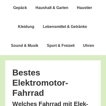
Gepäck
Haus­halt & Garten
Haus­tier
Klei­dung
Lebens­mit­tel & Getränke
Sound & Musik
Sport & Freizeit
Uhren
Bes­tes
Elektromotor-
Fahrrad
Wel­ches Fahr­rad mit Elek­