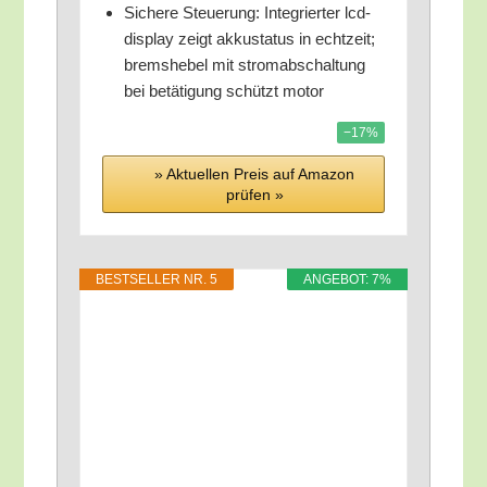
Siche­re Steue­rung: Inte­grier­ter lcd-
dis­play zeigt akku­sta­tus in echt­zeit;
brems­he­bel mit strom­ab­schal­tung
bei betä­ti­gung schützt motor
−17%
» Aktu­el­len Preis auf Ama­zon
prü­fen »
BEST­SEL­LER NR. 5
ANGE­BOT: 7%