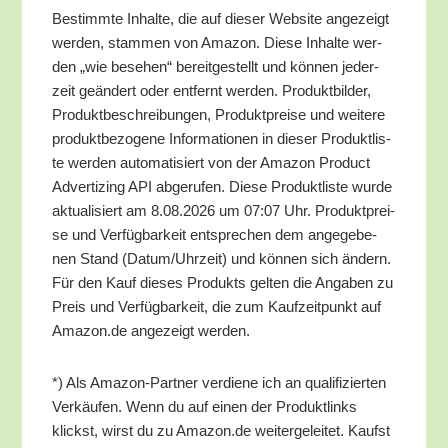
Bestimm­te Inhal­te, die auf die­ser Web­site ange­zeigt
wer­den, stam­men von Ama­zon. Die­se Inhal­te wer­
den „wie bese­hen“ bereit­ge­stellt und kön­nen jeder­
zeit geän­dert oder ent­fernt wer­den. Pro­dukt­bil­der,
Pro­dukt­be­schrei­bun­gen, Pro­dukt­prei­se und wei­te­re
pro­dukt­be­zo­ge­ne Infor­ma­tio­nen in die­ser Pro­dukt­lis­
te wer­den auto­ma­ti­siert von der Ama­zon Pro­duct
Adver­tiz­ing API abge­ru­fen. Die­se Pro­dukt­lis­te wur­de
aktua­li­siert am 8.08.2026 um 07:07 Uhr. Pro­dukt­prei­
se und Ver­füg­bar­keit ent­spre­chen dem ange­ge­be­
nen Stand (Datum/​Uhrzeit) und kön­nen sich ändern.
Für den Kauf die­ses Pro­dukts gel­ten die Anga­ben zu
Preis und Ver­füg­bar­keit, die zum Kauf­zeit­punkt auf
Amazon.de ange­zeigt werden.
*) Als Ama­zon-Part­ner ver­die­ne ich an qua­li­fi­zier­ten
Ver­käu­fen. Wenn du auf einen der Pro­dukt­links
klickst, wirst du zu Amazon.de wei­ter­ge­lei­tet. Kaufst