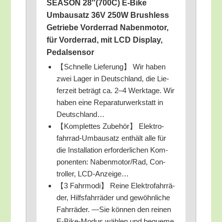
SEASON 28″(700C) E‑Bike
Umbau­satz 36V 250W Brushl­ess
Getrie­be Vor­der­rad Naben­mo­tor,
für Vor­der­rad, mit LCD Dis­play,
Pedalsensor
【Schnel­le Lie­fe­rung】 Wir haben
zwei Lager in Deutsch­land, die Lie­
fer­zeit beträgt ca. 2–4 Werk­ta­ge. Wir
haben eine Repa­ra­tur­werk­statt in
Deutschland…
【Kom­plet­tes Zube­hör】 Elek­tro­
fahr­rad-Umbau­satz ent­hält alle für
die Instal­la­ti­on erfor­der­li­chen Kom­
po­nen­ten: Nabenmotor/​Rad, Con­
trol­ler, LCD-Anzeige…
【3 Fahr­mo­di】 Rei­ne Elek­tro­fahr­rä­
der, Hilfs­fahr­rä­der und gewöhn­li­che
Fahr­rä­der. —Sie kön­nen den rei­nen
E‑Bike-Modus wäh­len und beque­me