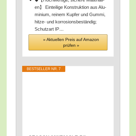
en】 Ein­tei­li­ge Kon­struk­ti­on aus Alu­
mi­ni­um, rei­nem Kup­fer und Gum­mi,
hit­ze- und kor­ro­si­ons­be­stän­dig;
Schutz­art IP…
» Aktu­el­len Preis auf Ama­zon
prü­fen »
BEST­SEL­LER NR. 7