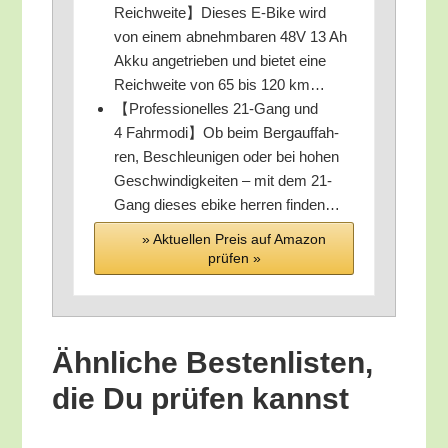
Reichweite】Dieses E‑Bike wird
von einem abnehm­ba­ren 48V 13 Ah
Akku ange­trie­ben und bie­tet eine
Reich­wei­te von 65 bis 120 km…
【Pro­fes­sio­nel­les 21-Gang und
4 Fahrmodi】Ob beim Berg­auf­fah­
ren, Beschleu­ni­gen oder bei hohen
Geschwin­dig­kei­ten – mit dem 21-
Gang die­ses ebike her­ren finden…
» Aktu­el­len Preis auf Ama­zon
prü­fen »
Ähn­li­che Bes­ten­lis­ten,
die Du prü­fen kannst