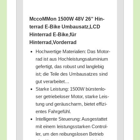
MccoM­Mon 1500W 48V 26“ Hin­
ter­rad E‑Bike Umbausatz,LCD
Hin­ter­rad E‑Bike,für
Hinterrad,Vorderrad
Hoch­wer­ti­ge Mate­ria­li­en: Das Motor­
rad ist aus Hoch­leis­tungs­alu­mi­ni­um
gefer­tigt, das robust und lang­le­big
ist; die Tei­le des Umbau­sat­zes sind
gut verarbeitet…
Star­ke Leis­tung: 1500W bürs­ten­lo­
ser getrie­belo­ser Motor, star­ke Leis­
tung und geräusch­arm, bie­tet effi­zi­
en­tes Fahrgefühl.
Intel­li­gen­te Steue­rung: Aus­ge­stat­tet
mit einem leis­tungs­star­ken Con­trol­
ler, um den rei­bungs­lo­sen Betrieb