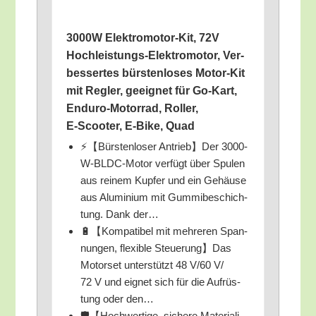
3000W Elek­tro­mo­tor-Kit, 72V
Hoch­leis­tungs-Elek­tro­mo­tor, Ver­
bes­ser­tes bürs­ten­lo­ses Motor-Kit
mit Reg­ler, geeig­net für Go-Kart,
Endu­ro-Motor­rad, Rol­ler,
E‑Scooter, E‑Bike, Quad
⚡【Bürs­ten­lo­ser Antrieb】Der 3000-
W-BLDC-Motor ver­fügt über Spu­len
aus rei­nem Kup­fer und ein Gehäu­se
aus Alu­mi­ni­um mit Gum­mi­be­schich­
tung. Dank der…
🔋【Kom­pa­ti­bel mit meh­re­ren Span­
nun­gen, fle­xi­ble Steuerung】Das
Motor­set unter­stützt 48 V/​60 V/​
72 V und eig­net sich für die Auf­rüs­
tung oder den…
🛡️【Hoch­wer­ti­ge, siche­re Mate­ria­li­