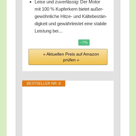
Lei­se und zuver­läs­sig: Der Motor
mit 100 % Kup­fer­kern bie­tet außer­
ge­wöhn­li­che Hit­ze- und Käl­te­be­stän­
dig­keit und gewähr­leis­tet eine sta­bi­le
Leis­tung bei…
−7%
» Aktu­el­len Preis auf Ama­zon
prü­fen »
BEST­SEL­LER NR. 6