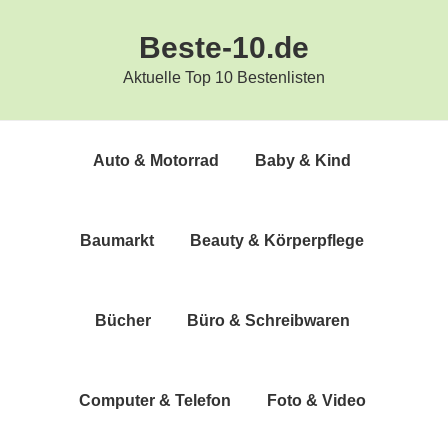
Zur
Zum
Beste-10.de
Hauptnavigation
Inhalt
springen
springen
Aktuelle Top 10 Bestenlisten
Auto & Motorrad
Baby & Kind
Bau­markt
Beau­ty & Körperpflege
Bücher
Büro & Schreibwaren
Com­pu­ter & Telefon
Foto & Video