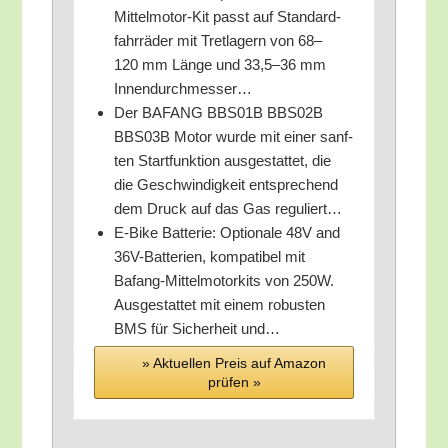
Mit­tel­mo­tor-Kit passt auf Stan­dard­
fahr­rä­der mit Tret­la­gern von 68–
120 mm Län­ge und 33,5–36 mm
Innendurchmesser…
Der BAFANG BBS01B BBS02B
BBS03B Motor wur­de mit einer sanf­
ten Start­funk­ti­on aus­ge­stat­tet, die
die Geschwin­dig­keit ent­spre­chend
dem Druck auf das Gas reguliert…
E‑Bike Bat­te­rie: Optio­na­le 48V and
36V-Bat­te­rien, kom­pa­ti­bel mit
Bafang-Mit­tel­mo­tor­kits von 250W.
Aus­ge­stat­tet mit einem robus­ten
BMS für Sicher­heit und…
» Aktu­el­len Preis auf Ama­zon
prü­fen »