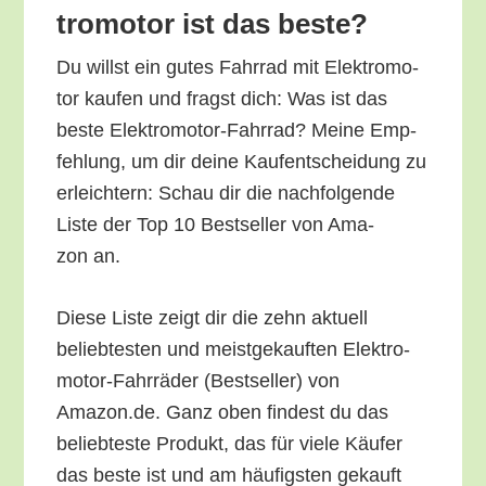
tro­mo­tor ist das beste?
Du willst ein gutes Fahr­rad mit Elek­tro­mo­
tor kau­fen und fragst dich: Was ist das
bes­te Elek­tro­mo­tor-Fahr­rad? Mei­ne Emp­
feh­lung, um dir dei­ne Kauf­ent­schei­dung zu
erleich­tern: Schau dir die nach­fol­gen­de
Lis­te der Top 10 Best­sel­ler von Ama­
zon an.
Die­se Lis­te zeigt dir die zehn aktu­ell
belieb­tes­ten und meist­ge­kauf­ten Elek­tro­
mo­tor-Fahr­rä­der (Best­sel­ler) von
Amazon.de. Ganz oben fin­dest du das
belieb­tes­te Pro­dukt, das für vie­le Käu­fer
das bes­te ist und am häu­figs­ten gekauft