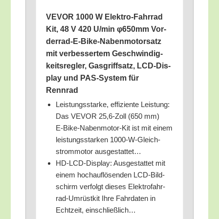
VEVOR 1000 W Elek­tro-Fahr­rad
Kit, 48 V 420 U/​min φ650mm Vor­
der­rad-E-Bike-Naben­mo­tor­satz
mit ver­bes­ser­tem Geschwin­dig­
keits­reg­ler, Gas­griff­satz, LCD-Dis­
play und PAS-Sys­tem für
Rennrad
Leis­tungs­star­ke, effi­zi­en­te Leis­tung:
Das VEVOR 25,6‑Zoll (650 mm)
E‑Bike-Naben­mo­tor-Kit ist mit einem
leis­tungs­star­ken 1000-W-Gleich­
strom­mo­tor ausgestattet…
HD-LCD-Dis­play: Aus­ge­stat­tet mit
einem hoch­auf­lö­sen­den LCD-Bild­
schirm ver­folgt die­ses Elek­tro­fahr­
rad-Umrüst­kit Ihre Fahr­da­ten in
Echt­zeit, einschließlich…