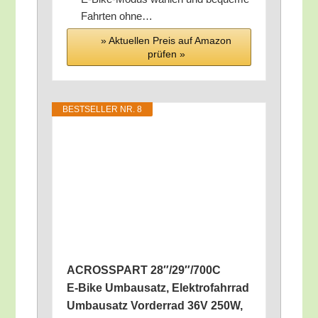
Fahr­ten ohne…
» Aktu­el­len Preis auf Ama­zon
prü­fen »
BEST­SEL­LER NR. 8
ACROSSPART 28″/29″/700C
E‑Bike Umbau­satz, Elek­tro­fahr­rad
Umbau­satz Vor­der­rad 36V 250W,