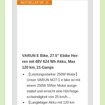
BEST­SEL­LER NR. 10
VARUN E Bike, 27.5″ Ebike Her­
ren mit 48V 624 Wh Akku, Max
120 km, 21-Gangs
【Leis­tungs­star­ker 250W Motor】
Unser VARUN M27‑1 e bike ist mit
einem 250W 55Nm Motor aus­ge­
stat­tet und erreicht eine Höchst­ge­
schwin­dig­keit von 25 km/​h…
【Lang­le­bi­ger Akku mit 120 km