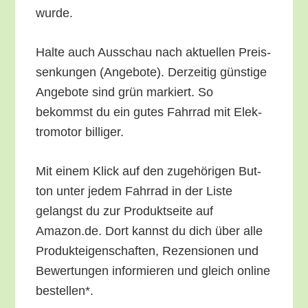
wurde.
Hal­te auch Aus­schau nach aktu­el­len Preis­
sen­kun­gen (Ange­bo­te). Der­zei­tig güns­ti­ge
Ange­bo­te sind grün mar­kiert. So
bekommst du ein gutes Fahr­rad mit Elek­
tro­mo­tor billiger.
Mit einem Klick auf den zuge­hö­ri­gen But­
ton unter jedem Fahr­rad in der Lis­te
gelangst du zur Pro­dukt­sei­te auf
Amazon.de. Dort kannst du dich über alle
Pro­duk­tei­gen­schaf­ten, Rezen­sio­nen und
Bewer­tun­gen infor­mie­ren und gleich online
bestellen*.