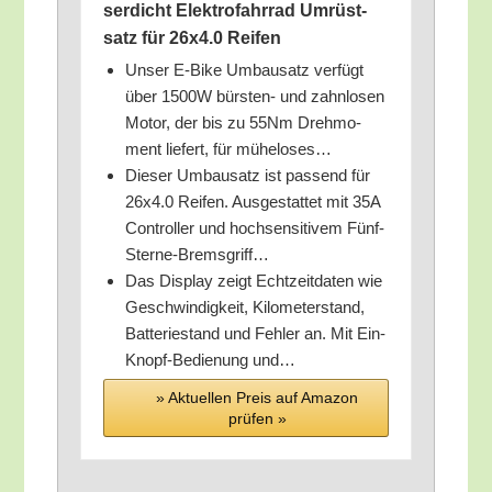
ser­dicht Elek­tro­fahr­rad Umrüst­
satz für 26x4.0 Reifen
Unser E‑Bike Umbau­satz ver­fügt
über 1500W bürs­ten- und zahn­lo­sen
Motor, der bis zu 55Nm Dreh­mo­
ment lie­fert, für müheloses…
Die­ser Umbau­satz ist pas­send für
26x4.0 Rei­fen. Aus­ge­stat­tet mit 35A
Con­trol­ler und hoch­sen­si­ti­vem Fünf-
Sterne-Bremsgriff…
Das Dis­play zeigt Echt­zeit­da­ten wie
Geschwin­dig­keit, Kilo­me­ter­stand,
Bat­te­rie­stand und Feh­ler an. Mit Ein-
Knopf-Bedie­nung und…
» Aktu­el­len Preis auf Ama­zon
prü­fen »