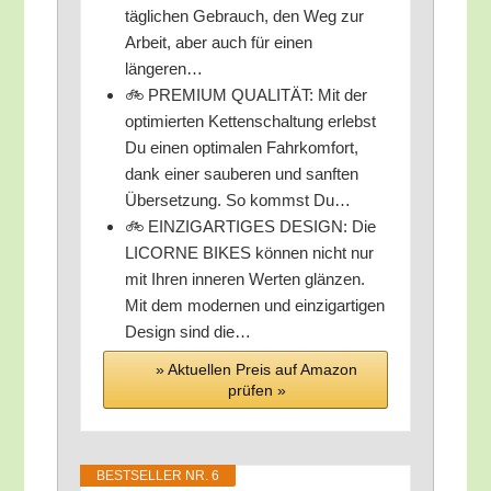
täg­li­chen Gebrauch, den Weg zur
Arbeit, aber auch für einen
längeren…
🚲 PREMIUM QUALITÄT: Mit der
opti­mier­ten Ket­ten­schal­tung erlebst
Du einen opti­ma­len Fahr­kom­fort,
dank einer sau­be­ren und sanf­ten
Über­set­zung. So kommst Du…
🚲 EINZIGARTIGES DESIGN: Die
LICORNE BIKES kön­nen nicht nur
mit Ihren inne­ren Wer­ten glän­zen.
Mit dem moder­nen und ein­zig­ar­ti­gen
Design sind die…
» Aktu­el­len Preis auf Ama­zon
prü­fen »
BEST­SEL­LER NR. 6