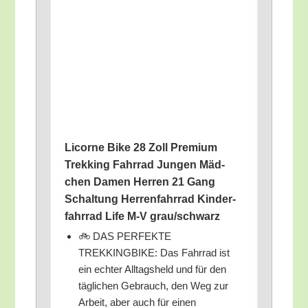
Licor­ne Bike 28 Zoll Pre­mi­um
Trek­king Fahr­rad Jun­gen Mäd­
chen Damen Her­ren 21 Gang
Schal­tung Her­ren­fahr­rad Kin­der­
fahr­rad Life M‑V grau/​schwarz
🚲 DAS PERFEKTE
TREKKINGBIKE: Das Fahr­rad ist
ein ech­ter All­tags­held und für den
täg­li­chen Gebrauch, den Weg zur
Arbeit, aber auch für einen