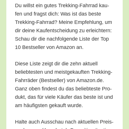
Du willst ein gutes Trek­king-Fahr­rad kau­
fen und fragst dich: Was ist das bes­te
Trek­king-Fahr­rad? Mei­ne Emp­feh­lung, um
dir dei­ne Kauf­ent­schei­dung zu erleich­tern:
Schau dir die nach­fol­gen­de Lis­te der Top
10 Best­sel­ler von Ama­zon an.
Die­se Lis­te zeigt dir die zehn aktu­ell
belieb­tes­ten und meist­ge­kauf­ten Trek­king-
Fahr­rä­der (Best­sel­ler) von Amazon.de.
Ganz oben fin­dest du das belieb­tes­te Pro­
dukt, das für vie­le Käu­fer das bes­te ist und
am häu­figs­ten gekauft wurde.
Hal­te auch Aus­schau nach aktu­el­len Preis­