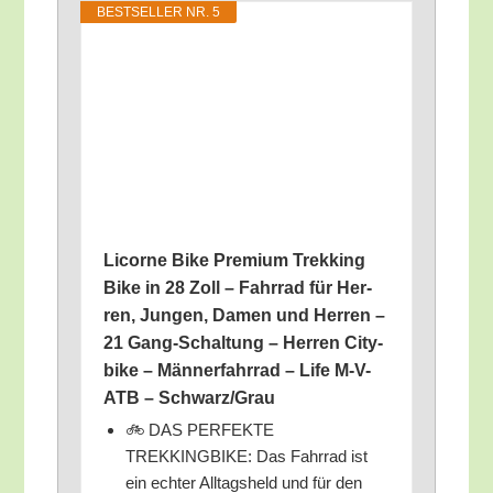
BEST­SEL­LER NR. 5
Licor­ne Bike Pre­mi­um Trek­king
Bike in 28 Zoll – Fahr­rad für Her­
ren, Jun­gen, Damen und Her­ren –
21 Gang-Schal­tung – Her­ren City­
bike – Män­ner­fahr­rad – Life M‑V-
ATB – Schwarz/​Grau
🚲 DAS PERFEKTE
TREKKINGBIKE: Das Fahr­rad ist
ein ech­ter All­tags­held und für den