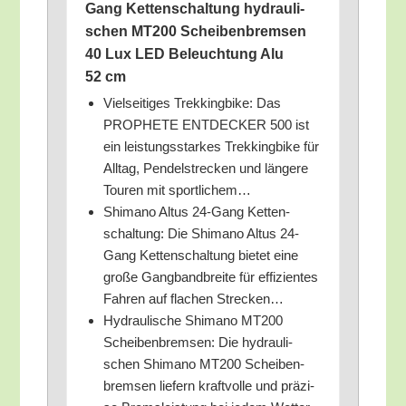
Gang Ket­ten­schal­tung hydrau­li­
schen MT200 Schei­ben­brem­sen
40 Lux LED Beleuch­tung Alu
52 cm
Viel­sei­ti­ges Trek­king­bike: Das
PROPHETE ENTDECKER 500 ist
ein leis­tungs­star­kes Trek­king­bike für
All­tag, Pen­del­stre­cken und län­ge­re
Tou­ren mit sportlichem…
Shi­ma­no Alt­us 24-Gang Ket­ten­
schal­tung: Die Shi­ma­no Alt­us 24-
Gang Ket­ten­schal­tung bie­tet eine
gro­ße Gang­band­brei­te für effi­zi­en­tes
Fah­ren auf fla­chen Strecken…
Hydrau­li­sche Shi­ma­no MT200
Schei­ben­brem­sen: Die hydrau­li­
schen Shi­ma­no MT200 Schei­ben­
brem­sen lie­fern kraft­vol­le und prä­zi­