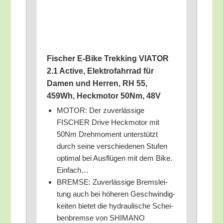
Fischer E‑Bike Trek­king VIATOR
2.1 Acti­ve, Elek­tro­fahr­rad für
Damen und Her­ren, RH 55,
459Wh, Heck­mo­tor 50Nm, 48V
MOTOR: Der zuver­läs­si­ge
FISCHER Dri­ve Heck­mo­tor mit
50Nm Dreh­mo­ment unter­stützt
durch sei­ne ver­schie­de­nen Stu­fen
opti­mal bei Aus­flü­gen mit dem Bike.
Einfach…
BREMSE: Zuver­läs­si­ge Brems­lei­
tung auch bei höhe­ren Geschwin­dig­
kei­ten bie­tet die hydrau­li­sche Schei­
ben­brem­se von SHIMANO