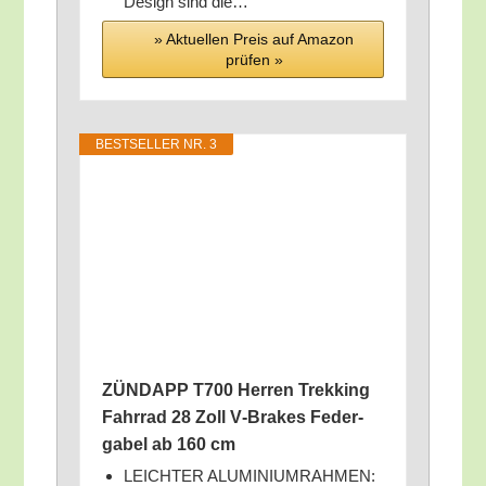
Design sind die…
» Aktu­el­len Preis auf Ama­zon
prü­fen »
BEST­SEL­LER NR. 3
ZÜNDAPP T700 Her­ren Trek­king
Fahr­rad 28 Zoll V‑Brakes Feder­
ga­bel ab 160 cm
LEICHTER ALUMINIUMRAHMEN: