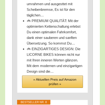
um­rah­men und aus­gest­tet mit
Schei­ben­brem­se, Es ist für den
täglichen…
🚲 PREMIUM QUALITÄT: Mit der
opti­mier­ten Ket­ten­schal­tung erlebst
Du einen opti­ma­len Fahr­kom­fort,
dank einer sau­be­ren und sanf­ten
Über­set­zung. So kommst Du…
🚲 EINZIGARTIGES DESIGN: Die
LICORNE BIKES kön­nen nicht nur
mit Ihren inne­ren Wer­ten glän­zen.
Mit dem moder­nen und ein­zig­ar­ti­gen
Design sind die…
» Aktu­el­len Preis auf Ama­zon
prü­fen »
BEST­SEL­LER NR. 8