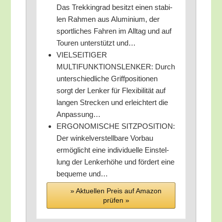
Das Trek­king­rad besitzt einen sta­bi­
len Rah­men aus Alu­mi­ni­um, der
sport­li­ches Fah­ren im All­tag und auf
Tou­ren unter­stützt und…
VIELSEITIGER
MULTIFUNKTIONSLENKER: Durch
unter­schied­li­che Griff­po­si­tio­nen
sorgt der Len­ker für Fle­xi­bi­li­tät auf
lan­gen Stre­cken und erleich­tert die
Anpassung…
ERGONOMISCHE SITZPOSITION:
Der win­kel­ver­stell­ba­re Vor­bau
ermög­licht eine indi­vi­du­el­le Ein­stel­
lung der Len­ker­hö­he und för­dert eine
beque­me und…
» Aktu­el­len Preis auf Ama­zon
prü­fen »