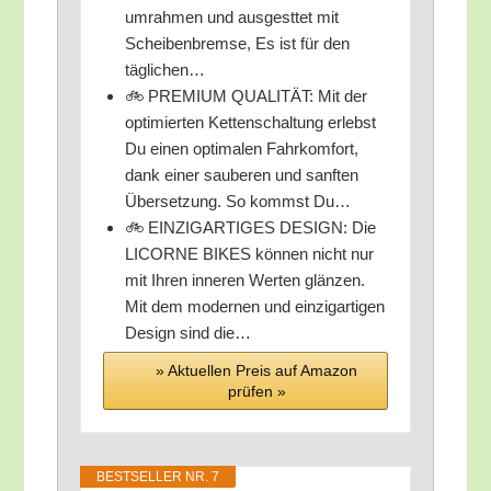
um­rah­men und aus­gest­tet mit
Schei­ben­brem­se, Es ist für den
täglichen…
🚲 PREMIUM QUALITÄT: Mit der
opti­mier­ten Ket­ten­schal­tung erlebst
Du einen opti­ma­len Fahr­kom­fort,
dank einer sau­be­ren und sanf­ten
Über­set­zung. So kommst Du…
🚲 EINZIGARTIGES DESIGN: Die
LICORNE BIKES kön­nen nicht nur
mit Ihren inne­ren Wer­ten glän­zen.
Mit dem moder­nen und ein­zig­ar­ti­gen
Design sind die…
» Aktu­el­len Preis auf Ama­zon
prü­fen »
BEST­SEL­LER NR. 7