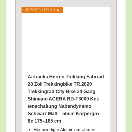
BEST­SEL­LER NR. 4
Air­tracks Her­ren Trek­king Fahr­rad
28 Zoll Trek­king­bike TR.2820
Trek­king­rad City Bike 24 Gang
Shi­ma­no ACERA RD-T3000 Ket­
ten­schal­tung Naben­dy­na­mo
Schwarz Matt – 56cm Kör­per­grö­
ße 175–185 cm
Hoch­wer­ti­ger Alu­mi­ni­um­rah­men