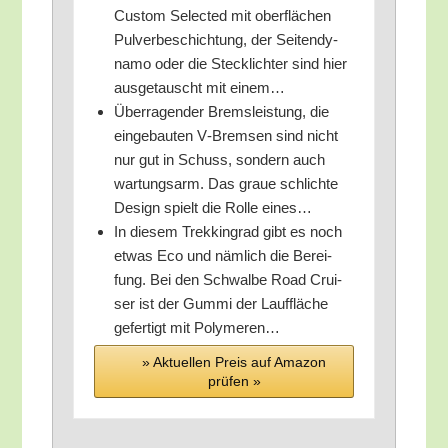
Cus­tom Sel­ec­ted mit ober­flä­chen
Pul­ver­be­schich­tung, der Sei­ten­dy­
na­mo oder die Steck­lich­ter sind hier
aus­ge­tauscht mit einem…
Über­ra­gen­der Brems­leis­tung, die
ein­ge­bau­ten V‑Bremsen sind nicht
nur gut in Schuss, son­dern auch
war­tungs­arm. Das graue schlich­te
Design spielt die Rol­le eines…
In die­sem Trek­king­rad gibt es noch
etwas Eco und näm­lich die Berei­
fung. Bei den Schwal­be Road Crui­
ser ist der Gum­mi der Lauf­flä­che
gefer­tigt mit Polymeren…
» Aktu­el­len Preis auf Ama­zon
prü­fen »