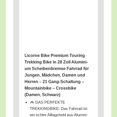
Licor­ne Bike Pre­mi­um Tou­ring
Trek­king Bike in 28 Zoll Alu­mi­ni­
um Schei­ben­brem­se Fahr­rad für
Jun­gen, Mäd­chen, Damen und
Her­ren – 21 Gang-Schal­tung –
Moun­tain­bike – Cross­bike
(Damen, Schwarz)
🚲 DAS PERFEKTE
TREKKINGBIKE: Das Fahr­rad ist
ein ech­ter All­tags­held aus Alu­mi­ni­