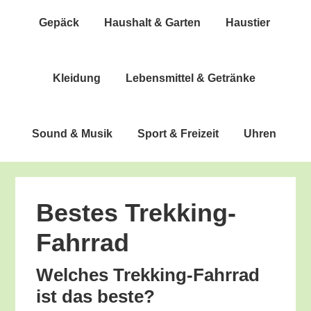
Gepäck
Haus­halt & Garten
Haus­tier
Klei­dung
Lebens­mit­tel & Getränke
Sound & Musik
Sport & Freizeit
Uhren
Bes­tes Trekking-
Fahrrad
Wel­ches Trek­king-Fahr­rad
ist das beste?