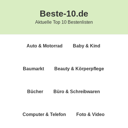
Zur
Zum
Beste-10.de
Hauptnavigation
Inhalt
springen
springen
Aktuelle Top 10 Bestenlisten
Auto & Motorrad
Baby & Kind
Bau­markt
Beau­ty & Körperpflege
Bücher
Büro & Schreibwaren
Com­pu­ter & Telefon
Foto & Video