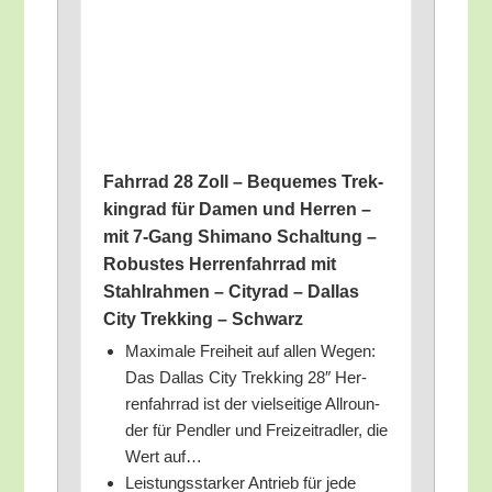
Fahr­rad 28 Zoll – Beque­mes Trek­
king­rad für Damen und Her­ren –
mit 7‑Gang Shi­ma­no Schal­tung –
Robus­tes Her­ren­fahr­rad mit
Stahl­rah­men – City­rad – Dal­las
City Trek­king – Schwarz
Maxi­ma­le Frei­heit auf allen Wegen:
Das Dal­las City Trek­king 28″ Her­
ren­fahr­rad ist der viel­sei­ti­ge All­roun­
der für Pend­ler und Frei­zeit­rad­ler, die
Wert auf…
Leis­tungs­star­ker Antrieb für jede