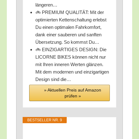
längeren…
🚲 PREMIUM QUALITÄT: Mit der
opti­mier­ten Ket­ten­schal­tung erlebst
Du einen opti­ma­len Fahr­kom­fort,
dank einer sau­be­ren und sanf­ten
Über­set­zung. So kommst Du…
🚲 EINZIGARTIGES DESIGN: Die
LICORNE BIKES kön­nen nicht nur
mit Ihren inne­ren Wer­ten glän­zen.
Mit dem moder­nen und ein­zig­ar­ti­gen
Design sind die…
» Aktu­el­len Preis auf Ama­zon
prü­fen »
BEST­SEL­LER NR. 9