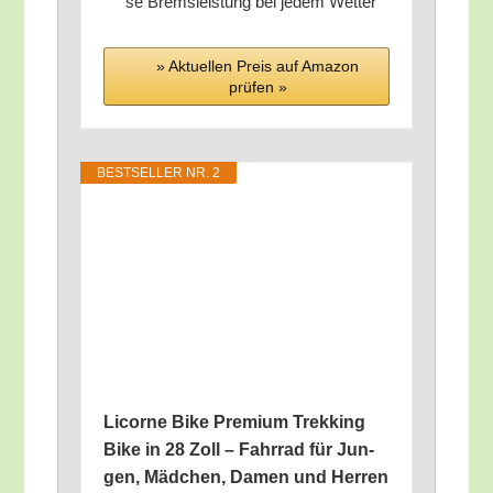
se Brems­leis­tung bei jedem Wetter
» Aktu­el­len Preis auf Ama­zon
prü­fen »
BEST­SEL­LER NR. 2
Licor­ne Bike Pre­mi­um Trek­king
Bike in 28 Zoll – Fahr­rad für Jun­
gen, Mäd­chen, Damen und Her­ren