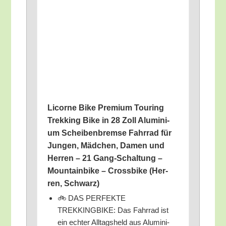
Licor­ne Bike Pre­mi­um Tou­ring
Trek­king Bike in 28 Zoll Alu­mi­ni­
um Schei­ben­brem­se Fahr­rad für
Jun­gen, Mäd­chen, Damen und
Her­ren – 21 Gang-Schal­tung –
Moun­tain­bike – Cross­bike (Her­
ren, Schwarz)
🚲 DAS PERFEKTE
TREKKINGBIKE: Das Fahr­rad ist
ein ech­ter All­tags­held aus Alu­mi­ni­