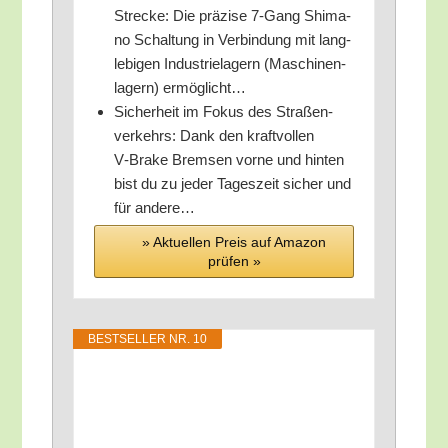
Stre­cke: Die prä­zi­se 7‑Gang Shi­ma­
no Schal­tung in Ver­bin­dung mit lang­
le­bi­gen Indus­trie­la­gern (Maschi­nen­
la­gern) ermöglicht…
Sicher­heit im Fokus des Stra­ßen­
ver­kehrs: Dank den kraft­vol­len
V‑Brake Brem­sen vor­ne und hin­ten
bist du zu jeder Tages­zeit sicher und
für andere…
» Aktu­el­len Preis auf Ama­zon
prü­fen »
BEST­SEL­LER NR. 10