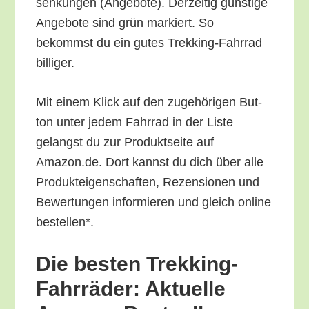
sen­kun­gen (Ange­bo­te). Der­zei­tig güns­ti­ge
Ange­bo­te sind grün mar­kiert. So
bekommst du ein gutes Trek­king-Fahr­rad
billiger.
Mit einem Klick auf den zuge­hö­ri­gen But­
ton unter jedem Fahr­rad in der Lis­te
gelangst du zur Pro­dukt­sei­te auf
Amazon.de. Dort kannst du dich über alle
Pro­duk­tei­gen­schaf­ten, Rezen­sio­nen und
Bewer­tun­gen infor­mie­ren und gleich online
bestellen*.
Die bes­ten Trek­king-
Fahr­rä­der: Aktu­el­le