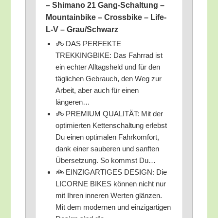
– Shi­ma­no 21 Gang-Schal­tung –
Moun­tain­bike – Cross­bike – Life-
L‑V – Grau/​Schwarz
🚲 DAS PERFEKTE
TREKKINGBIKE: Das Fahr­rad ist
ein ech­ter All­tags­held und für den
täg­li­chen Gebrauch, den Weg zur
Arbeit, aber auch für einen
längeren…
🚲 PREMIUM QUALITÄT: Mit der
opti­mier­ten Ket­ten­schal­tung erlebst
Du einen opti­ma­len Fahr­kom­fort,
dank einer sau­be­ren und sanf­ten
Über­set­zung. So kommst Du…
🚲 EINZIGARTIGES DESIGN: Die
LICORNE BIKES kön­nen nicht nur
mit Ihren inne­ren Wer­ten glän­zen.
Mit dem moder­nen und ein­zig­ar­ti­gen