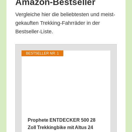
Amazon-Bestseller
Ver­glei­che hier die belieb­tes­ten und meist­
ge­kauf­ten Trek­king-Fahr­rä­der in der
Bestseller-Liste.
BEST­SEL­LER NR. 1
Pro­phe­te ENTDECKER 500 28
Zoll Trek­king­bike mit Alt­us 24