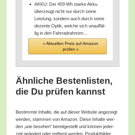
AKKU: Der 459 Wh star­ke Akku
über­zeugt nicht nur durch sei­ne
Leis­tung, son­dern auch durch sei­ne
dezen­te Optik, wel­che sich unauf­fäl­
lig in den Fahrradrahmen…
» Aktu­el­len Preis auf Ama­zon
prü­fen »
Ähn­li­che Bes­ten­lis­ten,
die Du prü­fen kannst
Bestimm­te Inhal­te, die auf die­ser Web­site ange­zeigt
wer­den, stam­men von Ama­zon. Die­se Inhal­te wer­
den „wie bese­hen“ bereit­ge­stellt und kön­nen jeder­
zeit geän­dert oder ent­fernt wer­den. Pro­dukt­bil­der,