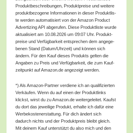
Pro­dukt­be­schrei­bun­gen, Pro­dukt­prei­se und wei­te­re
pro­dukt­be­zo­ge­ne Infor­ma­tio­nen in die­ser Pro­dukt­lis­
te wer­den auto­ma­ti­siert von der Ama­zon Pro­duct
Adver­tiz­ing API abge­ru­fen. Die­se Pro­dukt­lis­te wur­de
aktua­li­siert am 10.08.2026 um 09:07 Uhr. Pro­dukt­
prei­se und Ver­füg­bar­keit ent­spre­chen dem ange­ge­
be­nen Stand (Datum/​Uhrzeit) und kön­nen sich
ändern. Für den Kauf die­ses Pro­dukts gel­ten die
Anga­ben zu Preis und Ver­füg­bar­keit, die zum Kauf­
zeit­punkt auf Amazon.de ange­zeigt werden.
*) Als Ama­zon-Part­ner ver­die­ne ich an qua­li­fi­zier­ten
Ver­käu­fen. Wenn du auf einen der Pro­dukt­links
klickst, wirst du zu Amazon.de wei­ter­ge­lei­tet. Kaufst
du dort das jewei­li­ge Pro­dukt, erhal­te ich dafür eine
Wer­be­kos­ten­er­stat­tung. Für dich ändert sich
dadurch nichts und der Pro­dukt­preis bleibt gleich.
Mit dei­nem Kauf unter­stützt du also mich und den