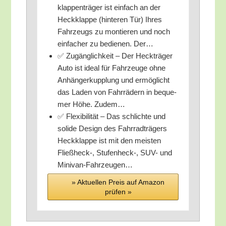
klap­pen­trä­ger ist ein­fach an der
Heck­klap­pe (hin­te­ren Tür) Ihres
Fahr­zeugs zu mon­tie­ren und noch
ein­fa­cher zu bedie­nen. Der…
✅ Zugäng­lich­keit – Der Heck­trä­ger
Auto ist ide­al für Fahr­zeu­ge ohne
Anhän­ger­kupp­lung und ermög­licht
das Laden von Fahr­rä­dern in beque­
mer Höhe. Zudem…
✅ Fle­xi­bi­li­tät – Das schlich­te und
soli­de Design des Fahr­rad­trä­gers
Heck­klap­pe ist mit den meis­ten
Fließheck‑, Stufenheck‑, SUV- und
Minivan-Fahrzeugen…
» Aktu­el­len Preis auf Ama­zon
prü­fen »