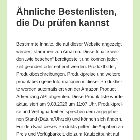
Ähn­li­che Bes­ten­lis­ten,
die Du prü­fen kannst
Bestimm­te Inhal­te, die auf die­ser Web­site ange­zeigt
wer­den, stam­men von Ama­zon. Die­se Inhal­te wer­
den „wie bese­hen“ bereit­ge­stellt und kön­nen jeder­
zeit geän­dert oder ent­fernt wer­den. Pro­dukt­bil­der,
Pro­dukt­be­schrei­bun­gen, Pro­dukt­prei­se und wei­te­re
pro­dukt­be­zo­ge­ne Infor­ma­tio­nen in die­ser Pro­dukt­lis­
te wer­den auto­ma­ti­siert von der Ama­zon Pro­duct
Adver­tiz­ing API abge­ru­fen. Die­se Pro­dukt­lis­te wur­de
aktua­li­siert am 9.08.2026 um 11:07 Uhr. Pro­dukt­prei­
se und Ver­füg­bar­keit ent­spre­chen dem ange­ge­be­
nen Stand (Datum/​Uhrzeit) und kön­nen sich ändern.
Für den Kauf die­ses Pro­dukts gel­ten die Anga­ben zu
Preis und Ver­füg­bar­keit, die zum Kauf­zeit­punkt auf