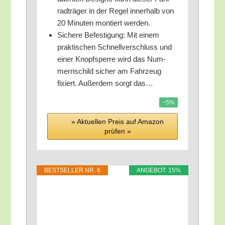
rad­trä­ger in der Regel inner­halb von
20 Minu­ten mon­tiert werden.
Siche­re Befes­ti­gung: Mit einem
prak­ti­schen Schnell­ver­schluss und
einer Knopf­sper­re wird das Num­
mern­schild sicher am Fahr­zeug
fixiert. Außer­dem sorgt das…
−5%
» Aktu­el­len Preis auf Ama­zon
prü­fen »
BEST­SEL­LER NR. 6
ANGE­BOT: 15%