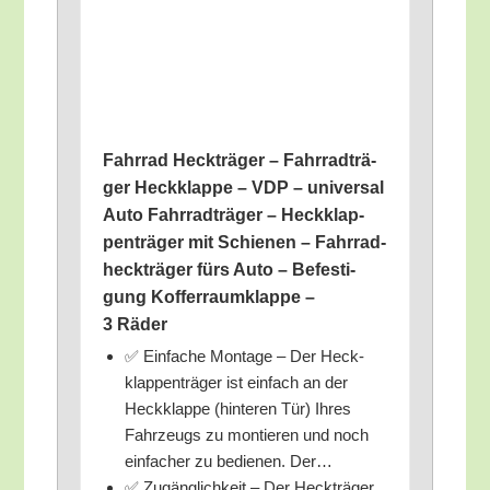
Fahr­rad Heck­trä­ger – Fahr­rad­trä­
ger Heck­klap­pe – VDP – uni­ver­sal
Auto Fahr­rad­trä­ger – Heck­klap­
pen­trä­ger mit Schie­nen – Fahr­rad­
heck­trä­ger fürs Auto – Befes­ti­
gung Kof­fer­raum­klap­pe –
3 Räder
✅ Ein­fa­che Mon­ta­ge – Der Heck­
klap­pen­trä­ger ist ein­fach an der
Heck­klap­pe (hin­te­ren Tür) Ihres
Fahr­zeugs zu mon­tie­ren und noch
ein­fa­cher zu bedie­nen. Der…
✅ Zugäng­lich­keit – Der Heck­trä­ger