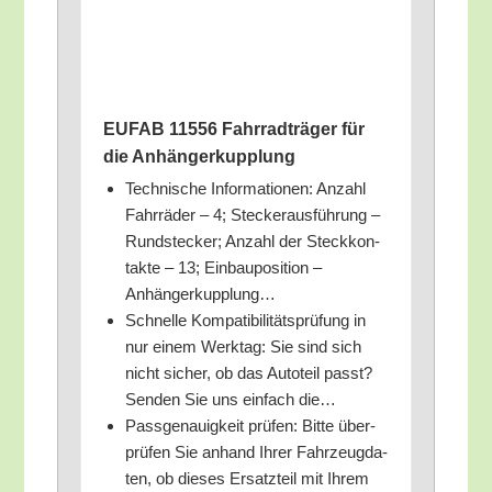
EUFAB 11556 Fahr­rad­trä­ger für
die Anhängerkupplung
Tech­ni­sche Infor­ma­tio­nen: Anzahl
Fahr­rä­der – 4; Ste­cker­aus­füh­rung –
Rund­ste­cker; Anzahl der Steck­kon­
tak­te – 13; Ein­bau­po­si­ti­on –
Anhängerkupplung…
Schnel­le Kom­pa­ti­bi­li­täts­prü­fung in
nur einem Werk­tag: Sie sind sich
nicht sicher, ob das Auto­teil passt?
Sen­den Sie uns ein­fach die…
Pass­ge­nau­ig­keit prü­fen: Bit­te über­
prü­fen Sie anhand Ihrer Fahr­zeug­da­
ten, ob die­ses Ersatz­teil mit Ihrem