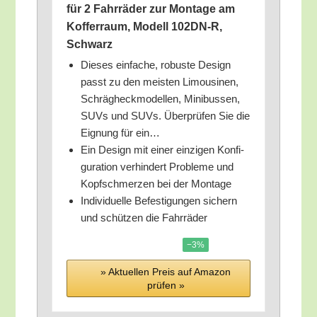
für 2 Fahr­rä­der zur Mon­ta­ge am
Kof­fer­raum, Modell 102DN‑R,
Schwarz
Die­ses ein­fa­che, robus­te Design
passt zu den meis­ten Limou­si­nen,
Schräg­heck­mo­del­len, Mini­bus­sen,
SUVs und SUVs. Über­prü­fen Sie die
Eig­nung für ein…
Ein Design mit einer ein­zi­gen Kon­fi­
gu­ra­ti­on ver­hin­dert Pro­ble­me und
Kopf­schmer­zen bei der Montage
Indi­vi­du­el­le Befes­ti­gun­gen sichern
und schüt­zen die Fahrräder
−3%
» Aktu­el­len Preis auf Ama­zon
prü­fen »