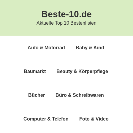
Zur
Zum
Beste-10.de
Hauptnavigation
Inhalt
springen
springen
Aktuelle Top 10 Bestenlisten
Auto & Motorrad
Baby & Kind
Bau­markt
Beau­ty & Körperpflege
Bücher
Büro & Schreibwaren
Com­pu­ter & Telefon
Foto & Video