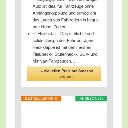
Auto ist ide­al für Fahr­zeu­ge ohne
Anhän­ger­kupp­lung und ermög­licht
das Laden von Fahr­rä­dern in beque­
mer Höhe. Zudem…
✅ Fle­xi­bi­li­tät – Das schlich­te und
soli­de Design des Fahr­rad­trä­gers
Heck­klap­pe ist mit den meis­ten
Fließheck‑, Stufenheck‑, SUV- und
Minivan-Fahrzeugen…
» Aktu­el­len Preis auf Ama­zon
prü­fen »
BEST­SEL­LER NR. 5
ANGE­BOT: 5%