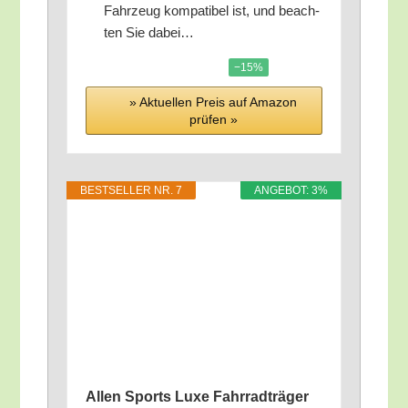
Fahr­zeug kom­pa­ti­bel ist, und beach­
ten Sie dabei…
−15%
» Aktu­el­len Preis auf Ama­zon
prü­fen »
BEST­SEL­LER NR. 7
ANGE­BOT: 3%
Allen Sports Luxe Fahr­rad­trä­ger