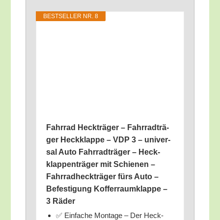
BEST­SEL­LER NR. 8
Fahr­rad Heck­trä­ger – Fahr­rad­trä­
ger Heck­klap­pe – VDP 3 – uni­ver­
sal Auto Fahr­rad­trä­ger – Heck­
klap­pen­trä­ger mit Schie­nen –
Fahr­rad­heck­trä­ger fürs Auto –
Befes­ti­gung Kof­fer­raum­klap­pe –
3 Räder
✅ Ein­fa­che Mon­ta­ge – Der Heck­