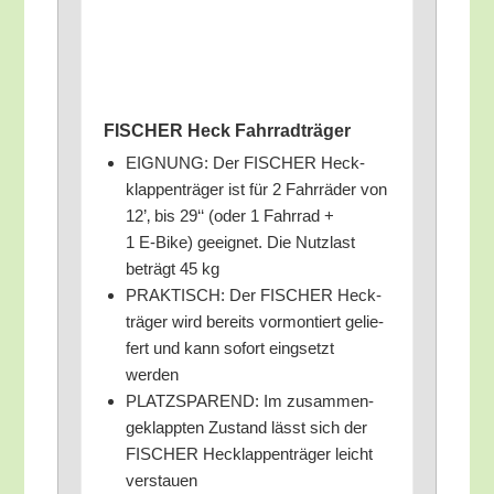
FISCHER Heck Fahrradträger
EIGNUNG: Der FISCHER Heck­
klap­pen­trä­ger ist für 2 Fahr­rä­der von
12’‚ bis 29‘‘ (oder 1 Fahr­rad +
1 E‑Bike) geeig­net. Die Nutz­last
beträgt 45 kg
PRAKTISCH: Der FISCHER Heck­
trä­ger wird bereits vor­mon­tiert gelie­
fert und kann sofort eing­setzt
werden
PLATZSPAREND: Im zusam­men­
ge­klapp­ten Zustand lässt sich der
FISCHER Heck­lap­pen­trä­ger leicht
verstauen