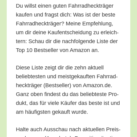
Du willst einen guten Fahr­rad­heck­trä­ger
kau­fen und fragst dich: Was ist der bes­te
Fahr­rad­heck­trä­ger? Mei­ne Emp­feh­lung,
um dir dei­ne Kauf­ent­schei­dung zu erleich­
tern: Schau dir die nach­fol­gen­de Lis­te der
Top 10 Best­sel­ler von Ama­zon an.
Die­se Lis­te zeigt dir die zehn aktu­ell
belieb­tes­ten und meist­ge­kauf­ten Fahr­rad­
heck­trä­ger (Best­sel­ler) von Amazon.de.
Ganz oben fin­dest du das belieb­tes­te Pro­
dukt, das für vie­le Käu­fer das bes­te ist und
am häu­figs­ten gekauft wurde.
Hal­te auch Aus­schau nach aktu­el­len Preis­