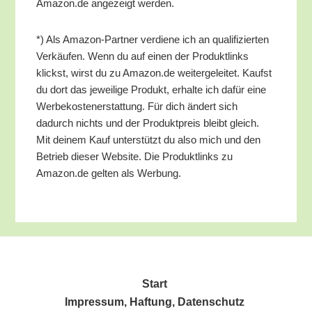
Amazon.de ange­zeigt werden.
*) Als Ama­zon-Part­ner ver­die­ne ich an qua­li­fi­zier­ten
Ver­käu­fen. Wenn du auf einen der Pro­dukt­links
klickst, wirst du zu Amazon.de wei­ter­ge­lei­tet. Kaufst
du dort das jewei­li­ge Pro­dukt, erhal­te ich dafür eine
Wer­be­kos­ten­er­stat­tung. Für dich ändert sich
dadurch nichts und der Pro­dukt­preis bleibt gleich.
Mit dei­nem Kauf unter­stützt du also mich und den
Betrieb die­ser Web­site. Die Pro­dukt­links zu
Amazon.de gel­ten als Werbung.
Start
Impres­sum, Haf­tung, Datenschutz