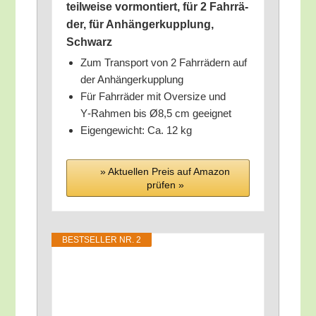
teil­wei­se vor­mon­tiert, für 2 Fahr­rä­
der, für Anhän­ger­kupp­lung,
Schwarz
Zum Trans­port von 2 Fahr­rä­dern auf
der Anhängerkupplung
Für Fahr­rä­der mit Over­si­ze und
Y‑Rahmen bis Ø8,5 cm geeignet
Eigen­ge­wicht: Ca. 12 kg
» Aktu­el­len Preis auf Ama­zon
prü­fen »
BEST­SEL­LER NR. 2