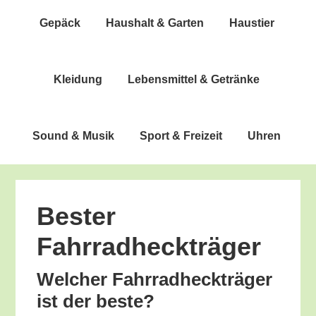
Gepäck
Haus­halt & Garten
Haus­tier
Klei­dung
Lebens­mit­tel & Getränke
Sound & Musik
Sport & Freizeit
Uhren
Bes­ter
Fahrradheckträger
Wel­cher Fahr­rad­heck­trä­ger
ist der beste?