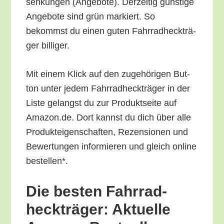
sen­kun­gen (Ange­bo­te). Der­zei­tig güns­ti­ge
Ange­bo­te sind grün mar­kiert. So
bekommst du einen guten Fahr­rad­heck­trä­
ger billiger.
Mit einem Klick auf den zuge­hö­ri­gen But­
ton unter jedem Fahr­rad­heck­trä­ger in der
Lis­te gelangst du zur Pro­dukt­sei­te auf
Amazon.de. Dort kannst du dich über alle
Pro­duk­tei­gen­schaf­ten, Rezen­sio­nen und
Bewer­tun­gen infor­mie­ren und gleich online
bestellen*.
Die bes­ten Fahr­rad­
heck­trä­ger: Aktu­el­le