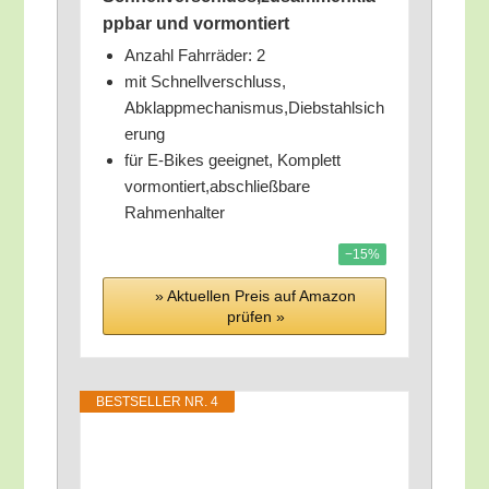
ppbar und vormontiert
Anzahl Fahr­rä­der: 2
mit Schnell­ver­schluss,
Abklappmechanismus,Diebstahlsich
erung
für E‑Bikes geeig­net, Kom­plett
vormontiert,abschließbare
Rahmenhalter
−15%
» Aktu­el­len Preis auf Ama­zon
prü­fen »
BEST­SEL­LER NR. 4