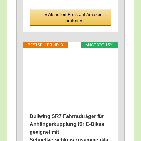
» Aktu­el­len Preis auf Ama­zon
prü­fen »
BEST­SEL­LER NR. 3
ANGE­BOT: 15%
Bull­wing SR7 Fahr­rad­trä­ger für
Anhän­ger­kupp­lung für E‑Bikes
geeig­net mit
Schnellverschluss,zusammenkla