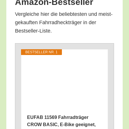
Amazon-Bestseller
Ver­glei­che hier die belieb­tes­ten und meist­
ge­kauf­ten Fahr­rad­heck­trä­ger in der
Bestseller-Liste.
BEST­SEL­LER NR. 1
EUFAB 11569 Fahr­rad­trä­ger
CROW BASIC, E‑Bike geeig­net,