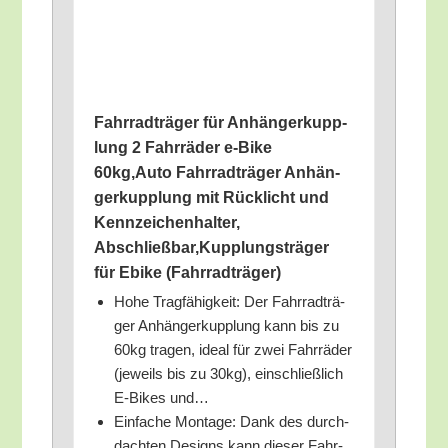
Fahr­rad­trä­ger für Anhän­ger­kupp­
lung 2 Fahr­rä­der e‑Bike
60kg,Auto Fahr­rad­trä­ger Anhän­
ger­kupp­lung mit Rück­licht und
Kenn­zei­chen­hal­ter,
Abschließbar,Kupplungsträger
für Ebike (Fahr­rad­trä­ger)
Hohe Trag­fä­hig­keit: Der Fahr­rad­trä­
ger Anhän­ger­kupp­lung kann bis zu
60kg tra­gen, ide­al für zwei Fahr­rä­der
(jeweils bis zu 30kg), ein­schließ­lich
E‑Bikes und…
Ein­fa­che Mon­ta­ge: Dank des durch­
dach­ten Designs kann die­ser Fahr­