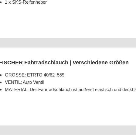
1 x SKS-Reifenheber
FISCHER Fahr­rad­schlauch | ver­schie­de­ne Größen
GRÖSSE: ETRTO 40/62–559
VENTIL: Auto Ventil
MATERIAL: Der Fahr­rad­schlauch ist äußerst elas­tisch und deckt so