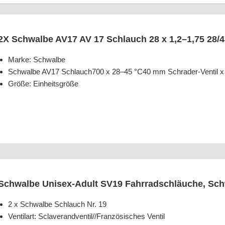
2X Schwal­be AV17 AV 17 Schlauch 28 x 1,2–1,75 28/
Mar­ke: Schwalbe
Schwal­be AV17 Schlauch700 x 28–45 °C40 mm Schr­a­der-Ven­til x
Grö­ße: Einheitsgröße
Schwal­be Uni­sex-Adult SV19 Fahr­rad­schläu­che, Schw
2 x Schwal­be Schlauch Nr. 19
Ven­til­art: Sclaverandventil/​/​Französisches Ventil