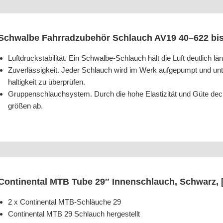
Schwal­be Fahr­rad­zu­be­hör Schlauch AV19 40–622 bi
Luft­druck­sta­bi­li­tät. Ein Schwal­be-Schlauch hält die Luft deut­lich lä
Zuver­läs­sig­keit. Jeder Schlauch wird im Werk auf­ge­pumpt und unt
hal­tig­keit zu überprüfen.
Grup­pen­schlauch­sys­tem. Durch die hohe Elas­ti­zi­tät und Güte deck
grö­ßen ab.
Con­ti­nen­tal MTB Tube 29″ Innen­schlauch, Schwarz,
2 x Con­ti­nen­tal MTB-Schläu­che 29
Con­ti­nen­tal MTB 29 Schlauch hergestellt