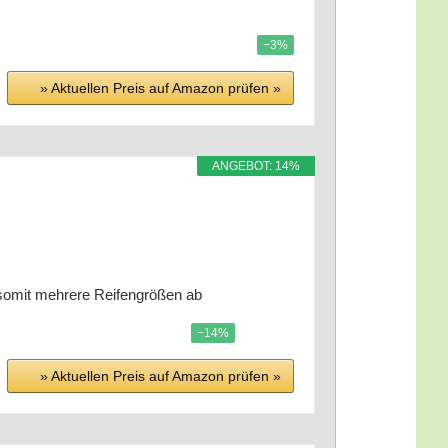
−3%
» Aktu­el­len Preis auf Ama­zon prü­fen »
ANGE­BOT: 14%
mit meh­re­re Rei­fen­grö­ßen ab
−14%
» Aktu­el­len Preis auf Ama­zon prü­fen »