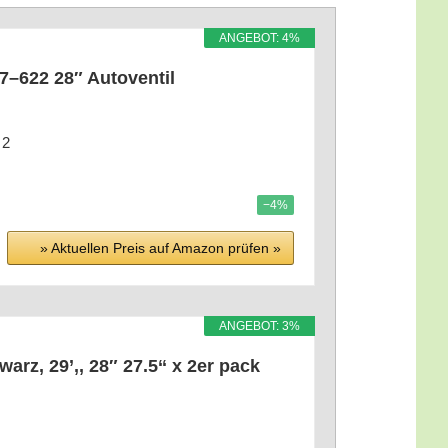
ANGE­BOT: 4%
47–622 28″ Autoventil
 2
−4%
» Aktu­el­len Preis auf Ama­zon prü­fen »
ANGE­BOT: 3%
arz, 29’‚, 28″ 27.5‘‘ x 2er pack