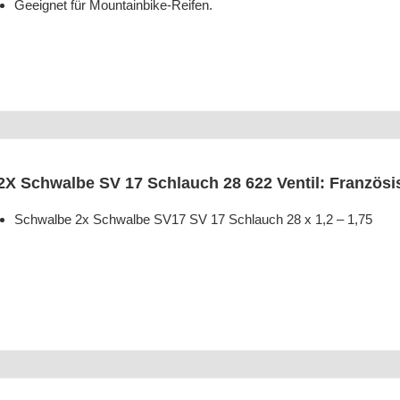
Geeig­net für Mountainbike-Reifen.
2X Schwal­be SV 17 Schlauch 28 622 Ven­til: Fran­zö­s
Schwal­be 2x Schwal­be SV17 SV 17 Schlauch 28 x 1,2 – 1,75