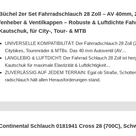
Büchel 2er Set Fahr­rad­schlauch 28 Zoll – AV 40mm, 2
fen­he­ber & Ven­til­kap­pen – Robus­te & Luft­dich­te Fa
Kau­tschuk, für City‑, Tour- & MTB
UNIVERSELLE KOMPATIBILITÄT: Der Fahr­rad­schlauch 28 Zoll (28 
City­bikes, Tou­ren­rä­der & MTBs. Das 40 mm Auto­ven­til (AV…
LANGLEBIG & LUFTDICHT: Der Fahr­rad Schlauch 28 Zoll ist her­ge­st
Kau­tschuk für maxi­ma­le Elas­ti­zi­tät & Luftdichtigkeit…
ZUVERLÄSSIG AUF JEDEM TERRAIN: Egal ob Stra­ße, Schot­ter ode
rad­schlauch hält allen Her­aus­for­de­run­gen stand.
Con­ti­nen­tal Schlauch 0181941 Cross 28 (700C), Sch