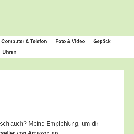
Com­pu­ter & Telefon
Foto & Video
Gepäck
Uhren
d­schlauch? Mei­ne Emp­feh­lung, um dir
t­sel­ler von Ama­zon an.