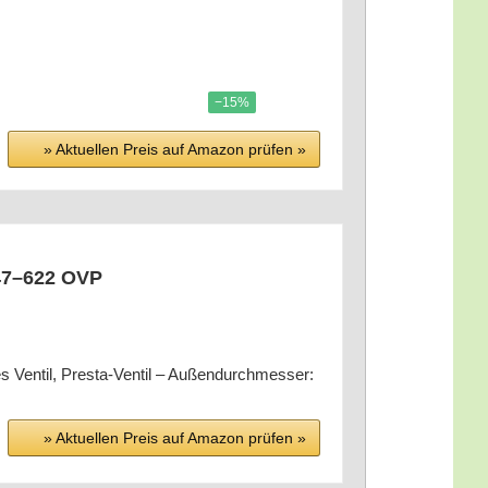
−15%
» Aktu­el­len Preis auf Ama­zon prü­fen »
/47–622 OVP
s Ven­til, Pres­ta-Ven­til – Außen­durch­mes­ser:
» Aktu­el­len Preis auf Ama­zon prü­fen »