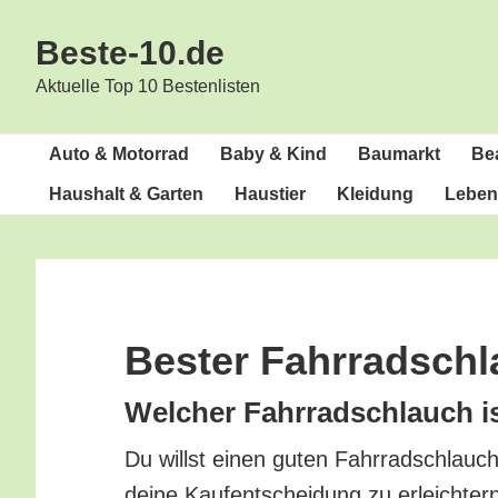
Zur
Zum
Beste-10.de
Hauptnavigation
Inhalt
springen
springen
Aktuelle Top 10 Bestenlisten
Auto & Motorrad
Baby & Kind
Bau­markt
Bea
Haus­halt & Garten
Haus­tier
Klei­dung
Lebens
Bes­ter Fahrradsch
Wel­cher Fahr­rad­schlauch i
Du willst einen guten Fahr­rad­schlauch
dei­ne Kauf­ent­schei­dung zu erleich­te