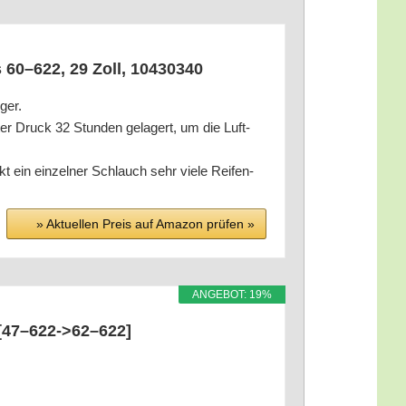
s 60–622, 29 Zoll, 10430340
nger.
er Druck 32 Stun­den gela­gert, um die Luft­
t ein ein­zel­ner Schlauch sehr vie­le Rei­fen­
» Aktu­el­len Preis auf Ama­zon prü­fen »
ANGE­BOT: 19%
 [47–622->62–622]