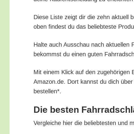
Die­se Lis­te zeigt dir die zehn aktu­ell
oben fin­dest du das belieb­tes­te Pro­d
Hal­te auch Aus­schau nach aktu­el­len Pr
bekommst du einen guten Fahr­rad­schl
Mit einem Klick auf den zuge­hö­ri­gen B
Amazon.de. Dort kannst du dich über all
bestellen*.
Die bes­ten Fahr­rad­sch
Ver­glei­che hier die belieb­tes­ten und 