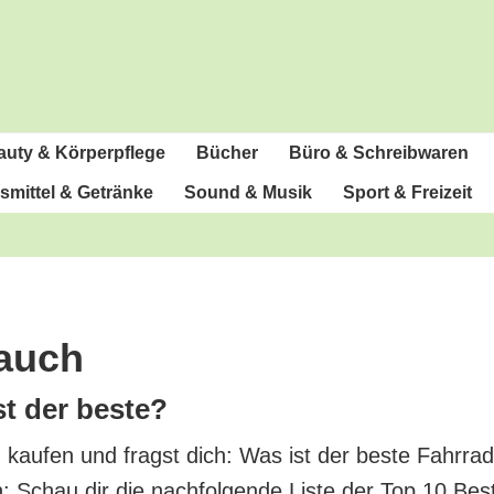
u­ty & Körperpflege
Bücher
Büro & Schreibwaren
­mit­tel & Getränke
Sound & Musik
Sport & Freizeit
lauch
st der beste?
 kau­fen und fragst dich: Was ist der bes­te Fahr­ra
rn: Schau dir die nach­fol­gen­de Lis­te der Top 10 Bes