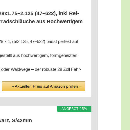
8x1,75–2,125 (47–622), inkl Rei­
hr­rad­schläu­che aus Hoch­wer­ti­gem
x 1,75/2,125, 47–622) passt per­fekt auf
ellt aus hoch­wer­ti­gem, form­ge­heiz­ten
r Wald­we­ge – der robus­te 28 Zoll Fahr­
» Aktu­el­len Preis auf Ama­zon prü­fen »
ANGE­BOT: 15%
warz, S/​42mm