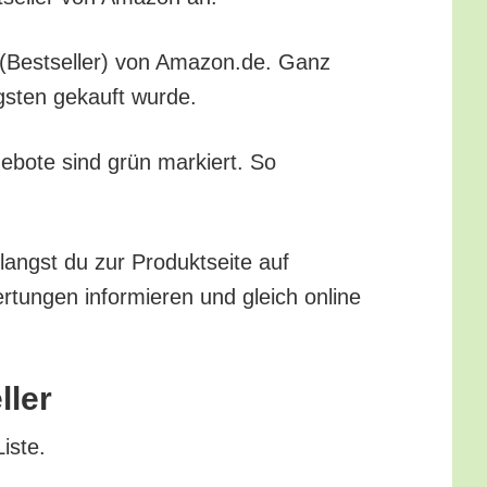
che (Best­sel­ler) von Amazon.de. Ganz
igs­ten gekauft wurde.
ge­bo­te sind grün mar­kiert. So
angst du zur Pro­dukt­sei­te auf
tun­gen infor­mie­ren und gleich online
ller
Liste.