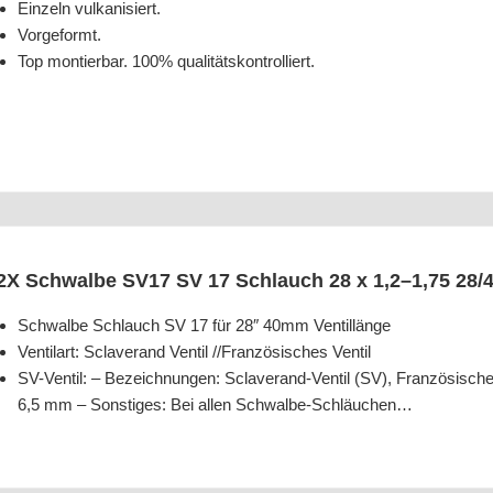
Ein­zeln vulkanisiert.
Vor­ge­formt.
Top mon­tier­bar. 100% qualitätskontrolliert.
2X Schwal­be SV17 SV 17 Schlauch 28 x 1,2–1,75 28
Schwal­be Schlauch SV 17 für 28″ 40mm Ventillänge
Ven­til­art: Scla­ve­rand Ven­til /​/​Fran­zö­si­sches Ventil
SV-Ven­til: – Bezeich­nun­gen: Scla­ve­rand-Ven­til (SV), Fran­zö­si­sche
6,5 mm – Sons­ti­ges: Bei allen Schwalbe-Schläuchen…