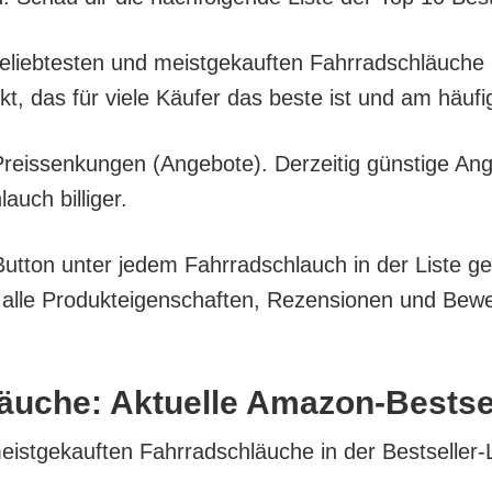
 belieb­tes­ten und meist­ge­kauf­ten Fahr­rad­schläu­
ukt, das für vie­le Käu­fer das bes­te ist und am häu­f
eis­sen­kun­gen (Ange­bo­te). Der­zei­tig güns­ti­ge An
auch billiger.
ut­ton unter jedem Fahr­rad­schlauch in der Lis­te gel
e Pro­duk­tei­gen­schaf­ten, Rezen­sio­nen und Bewer­
läu­che: Aktu­el­le Amazon-Bestse
meist­ge­kauf­ten Fahr­rad­schläu­che in der Bestseller-