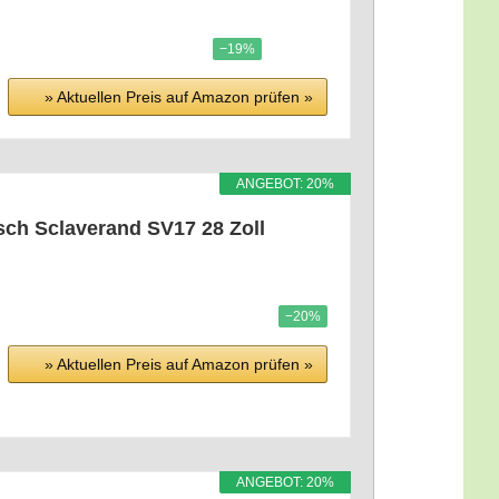
−19%
» Aktu­el­len Preis auf Ama­zon prü­fen »
ANGE­BOT: 20%
isch Scla­ve­rand SV17 28 Zoll
−20%
» Aktu­el­len Preis auf Ama­zon prü­fen »
ANGE­BOT: 20%