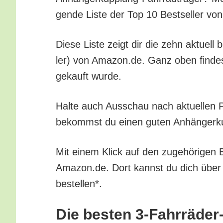
gen­de Lis­te der Top 10 Best­sel­ler v
Die­se Lis­te zeigt dir die zehn aktu­ell 
ler) von Amazon.de. Ganz oben fin­dest d
gekauft wurde.
Hal­te auch Aus­schau nach aktu­el­len Pr
bekommst du einen guten Anhän­ger­kupp­
Mit einem Klick auf den zuge­hö­ri­gen B
Amazon.de. Dort kannst du dich über all
bestellen*.
Die bes­ten 3‑Fahr­rä­der