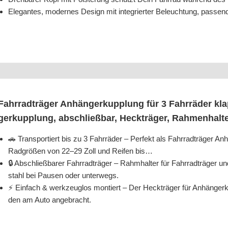
Ele­gan­tes, moder­nes Design mit inte­grier­ter Beleuch­tung, pas­se
Fahr­rad­trä­ger Anhän­ger­kupp­lung für 3 Fahr­rä­der kl
ger­kupp­lung, abschließ­bar, Heck­trä­ger, Rah­men­hal
🚗 Trans­por­tiert bis zu 3 Fahr­rä­der – Per­fekt als Fahr­rad­trä­ger Anh
Rad­grö­ßen von 22–29 Zoll und Rei­fen bis…
🔒 Abschließ­ba­rer Fahr­rad­trä­ger – Rahm­hal­ter für Fahr­rad­trä­ger 
stahl bei Pau­sen oder unterwegs.
⚡ Ein­fach & werk­zeug­los mon­tiert – Der Heck­trä­ger für Anhän­ger­
den am Auto angebracht.