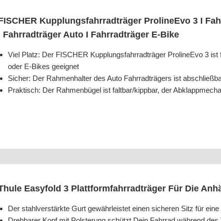
FISCHER Kupp­lungs­fahr­rad­trä­ger Pro­li­neE­vo 3 I Fah
I Fahr­rad­trä­ger Auto I Fahr­rad­trä­ger E‑Bike
Viel Platz: Der FISCHER Kupp­lungs­fahr­rad­trä­ger Pro­li­neE­vo 3 ist
oder E‑Bikes geeignet
Sicher: Der Rah­men­hal­ter des Auto Fahr­rad­trä­gers ist abschließ
Prak­tisch: Der Rah­men­bü­gel ist faltbar/​kippbar, der Abklapp­me­
Thu­le Easy­fold 3 Platt­form­fahr­rad­trä­ger Für Die An
Der stahl­ver­stärk­te Gurt gewähr­leis­tet einen siche­ren Sitz für ein
Dreh­ba­rer Kopf mit Pols­te­rung schützt Dein Fahr­rad wäh­rend des