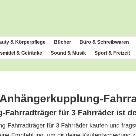
u­ty & Körperpflege
Bücher
Büro & Schreibwaren
­mit­tel & Getränke
Sound & Musik
Sport & Freizeit
-Anhän­ger­kupp­lung-Fahr­ra
Fahr­rad­trä­ger für 3 Fahr­rä­der ist d
g-Fahr­rad­trä­ger für 3 Fahr­rä­der kau­fen und frags
i­ne Emp­feh­lung, um dir dei­ne Kauf­ent­schei­dung zu