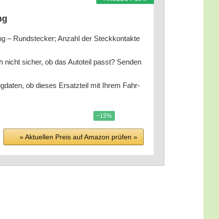
ung
rung – Rund­ste­cker; Anzahl der Steck­kon­tak­te
ich nicht sicher, ob das Auto­teil passt? Sen­den
ug­da­ten, ob die­ses Ersatz­teil mit Ihrem Fahr­
−15%
» Aktu­el­len Preis auf Ama­zon prü­fen »