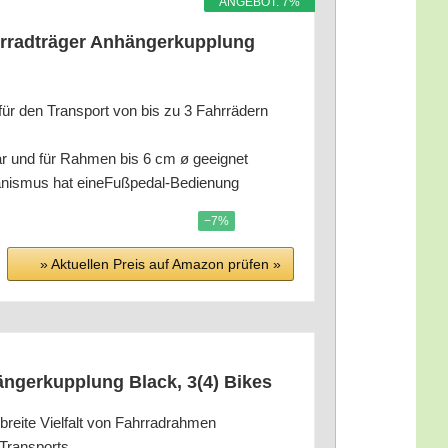
ANGE­BOT: 7%
r­rad­trä­ger Anhän­ger­kupp­lung
 für den Trans­port von bis zu 3 Fahr­rä­dern
­bar und für Rah­men bis 6 cm ø geeignet
cha­nis­mus hat eineFußpedal-Bedienung
−7%
» Aktu­el­len Preis auf Ama­zon prü­fen »
hän­ger­kupp­lung Black, 3(4) Bikes
e brei­te Viel­falt von Fahrradrahmen
 Transports