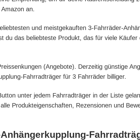
on Ama­zon an.
belieb­tes­ten und meist­ge­kauf­ten 3‑Fahr­rä­der-Anhän
u das belieb­tes­te Pro­dukt, das für vie­le Käu­fer 
eis­sen­kun­gen (Ange­bo­te). Der­zei­tig güns­ti­ge An
lung-Fahr­rad­trä­ger für 3 Fahr­rä­der billiger.
ut­ton unter jedem Fahr­rad­trä­ger in der Lis­te gelan
e Pro­duk­tei­gen­schaf­ten, Rezen­sio­nen und Bewer­
-Anhän­ger­kupp­lung-Fahr­rad­trä­