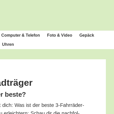
Com­pu­ter & Telefon
Foto & Video
Gepäck
Uhren
d­trä­ger
er beste?
t dich: Was ist der bes­te 3‑Fahr­rä­der-
 erleich­tern: Schau dir die nach­fol­