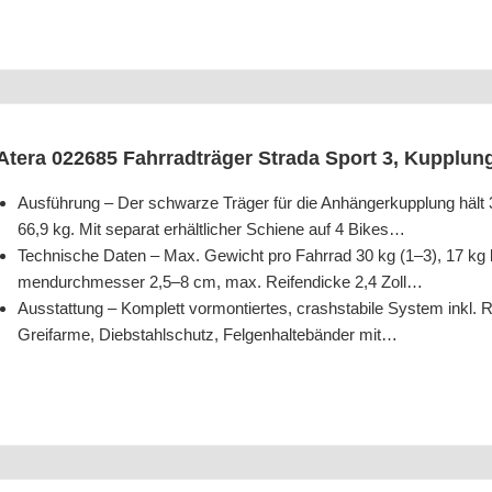
Ate­ra 022685 Fahr­rad­trä­ger Stra­da Sport 3, Kupp­lungs
Aus­füh­rung – Der schwar­ze Trä­ger für die Anhän­ger­kupp­lung hält
66,9 kg. Mit sepa­rat erhält­li­cher Schie­ne auf 4 Bikes…
Tech­ni­sche Daten – Max. Gewicht pro Fahr­rad 30 kg (1–3), 17 kg be
men­durch­mes­ser 2,5–8 cm, max. Rei­fen­di­cke 2,4 Zoll…
Aus­stat­tung – Kom­plett vor­mon­tier­tes, crash­sta­bi­le Sys­tem inkl. 
Greif­ar­me, Dieb­stahl­schutz, Fel­gen­hal­te­bän­der mit…