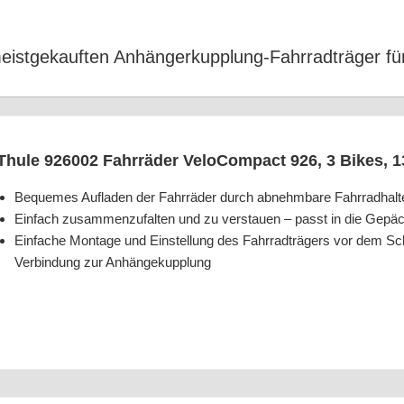
eist­ge­kauf­ten Anhän­ger­kupp­lung-Fahr­rad­trä­ger fü
Thu­le 926002 Fahr­rä­der Velo­Com­pact 926, 3 Bikes, 
Beque­mes Auf­la­den der Fahr­rä­der durch abnehm­ba­re Fahr­rad­hal­
Ein­fach zusam­men­zu­fal­ten und zu ver­stau­en – passt in die Gepä
Ein­fa­che Mon­ta­ge und Ein­stel­lung des Fahr­rad­trä­gers vor dem Sc
Ver­bin­dung zur Anhängekupplung