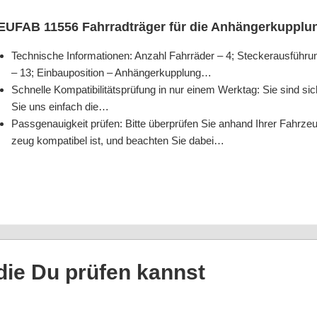
EUFAB 11556 Fahr­rad­trä­ger für die Anhängerkuppl
Tech­ni­sche Infor­ma­tio­nen: Anzahl Fahr­rä­der – 4; Ste­cker­aus­füh­
– 13; Ein­bau­po­si­ti­on – Anhängerkupplung…
Schnel­le Kom­pa­ti­bi­li­täts­prü­fung in nur einem Werk­tag: Sie sind s
Sie uns ein­fach die…
Pass­ge­nau­ig­keit prü­fen: Bit­te über­prü­fen Sie anhand Ihrer Fahr­ze
zeug kom­pa­ti­bel ist, und beach­ten Sie dabei…
, die Du prü­fen kannst