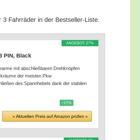
r 3 Fahr­rä­der in der Bestseller-Liste.
ANGE­BOT: 27%
13 PIN, Black
te­ar­me mit abschließ­ba­ren Drehknöpfen
ck­räu­me der meis­ten Pkw
hlie­ßen des Spann­he­bels dank der sta­bi­len
−27%
» Aktu­el­len Preis auf Ama­zon prü­fen »