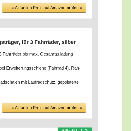
» Aktu­el­len Preis auf Ama­zon prü­fen »
­trä­ger, für 3 Fahr­rä­der, silber
 3 Fahr­rä­der bis max. Gesamt­zu­la­dung
i Erwei­te­rungs­schie­ne (Fahr­rad 4), Rah­
Rad­scha­len mit Lauf­rad­schutz, gepols­ter­te
» Aktu­el­len Preis auf Ama­zon prü­fen »
ANGE­BOT: 15%