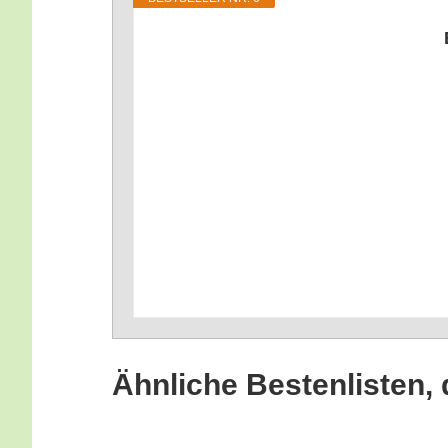
Ähn­li­che Bes­ten­lis­ten