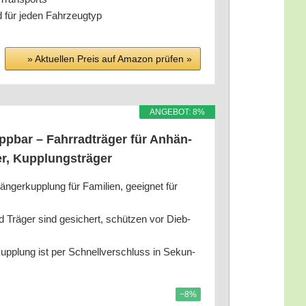
nd für jeden Fahrzeugtyp
» Aktu­el­len Preis auf Ama­zon prü­fen »
ANGE­BOT: 8%
app­bar – Fahr­rad­trä­ger für Anhän­
­ter, Kupplungsträger
än­ger­kupp­lung für Fami­li­en, geeig­net für
und Trä­ger sind gesi­chert, schüt­zen vor Dieb­
kupp­lung ist per Schnell­ver­schluss in Sekun­
−8%