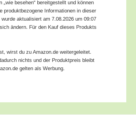
 „wie bese­hen“ bereit­ge­stellt und kön­nen
 pro­dukt­be­zo­ge­ne Infor­ma­tio­nen in die­ser
­te wur­de aktua­li­siert am 7.08.2026 um 09:07
n sich ändern. Für den Kauf die­ses Pro­dukts
st, wirst du zu Amazon.de wei­ter­ge­lei­tet.
h dadurch nichts und der Pro­dukt­preis bleibt
Amazon.de gel­ten als Werbung.