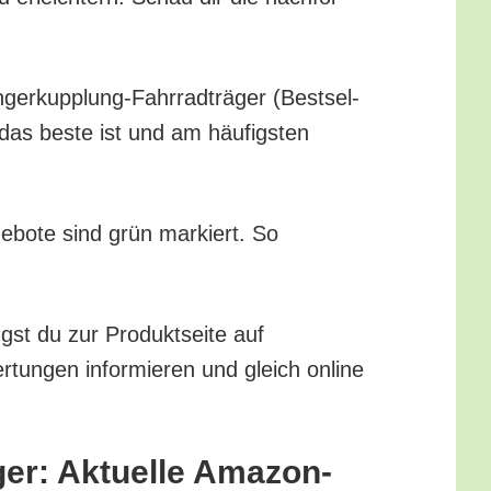
­ger­kupp­lung-Fahr­rad­trä­ger (Best­sel­
das bes­te ist und am häu­figs­ten
ge­bo­te sind grün mar­kiert. So
gst du zur Pro­dukt­sei­te auf
tun­gen infor­mie­ren und gleich online
ger: Aktu­el­le Amazon-