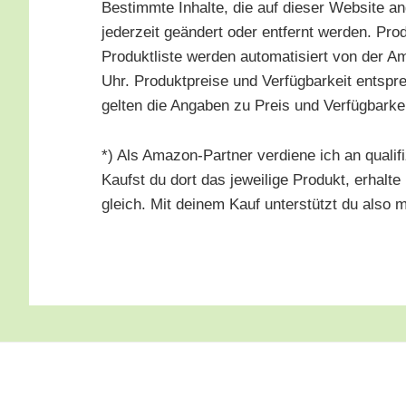
Bestimm­te Inhal­te, die auf die­ser Web­site a
jeder­zeit geän­dert oder ent­fernt wer­den. Pro­du
Pro­dukt­lis­te wer­den auto­ma­ti­siert von der 
Uhr. Pro­dukt­prei­se und Ver­füg­bar­keit ent
gel­ten die Anga­ben zu Preis und Ver­füg­bar­
*) Als Ama­zon-Part­ner ver­die­ne ich an qua­li­
Kaufst du dort das jewei­li­ge Pro­dukt, erhal­t
gleich. Mit dei­nem Kauf unter­stützt du also 