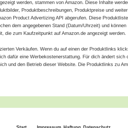
nge­zeigt wer­den, stam­men von Ama­zon. Die­se Inhal­te wer­den
kt­bil­der, Pro­dukt­be­schrei­bun­gen, Pro­dukt­prei­se und wei­te­re
Ama­zon Pro­duct Adver­tiz­ing API abge­ru­fen. Die­se Pro­dukt­lis
­spre­chen dem ange­ge­be­nen Stand (Datum/​Uhrzeit) und kön­ne
keit, die zum Kauf­zeit­punkt auf Amazon.de ange­zeigt werden.
fi­zier­ten Ver­käu­fen. Wenn du auf einen der Pro­dukt­links klick
e ich dafür eine Wer­be­kos­ten­er­stat­tung. Für dich ändert sic
mich und den Betrieb die­ser Web­site. Die Pro­dukt­links zu 
Start
Impres­sum, Haf­tung, Datenschutz