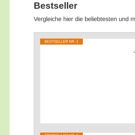
Bestseller
Ver­glei­che hier die belieb­tes­ten und m
BEST­SEL­LER NR. 1