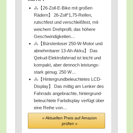
🚴【26-Zoll-E-Bike mit gro­ßen
Rädern】 26-Zoll*1,75-Reifen,
rutsch­fest und ver­schleiß­fest, mit
wei­chem Dreh­pro­fil, das höhe­re
Geschwindigkeiten…
🚴【Bürs­ten­lo­ser 250-W-Motor und
abnehm­ba­rer 13-Ah-Akku】 Das
Qekud-Elek­tro­fahr­rad ist leicht und
kom­pakt, aber den­noch leis­tungs­
stark genug. 250 W…
🚴【Hin­ter­grund­be­leuch­te­tes LCD-
Dis­play】 Das mit­tig am Len­ker des
Fahr­rads ange­brach­te, hin­ter­grund­
be­leuch­te­te Farb­dis­play ver­fügt über
eine Rei­he von…
» Aktu­el­len Preis auf Ama­zon
prü­fen »