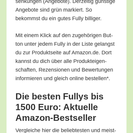
sen­kun­gen (Ange­bo­te). Der­zei­tig güns­ti­ge
Ange­bo­te sind grün mar­kiert. So
bekommst du ein gutes Ful­ly billiger.
Mit einem Klick auf den zuge­hö­ri­gen But­
ton unter jedem Ful­ly in der Lis­te gelangst
du zur Pro­dukt­sei­te auf Amazon.de. Dort
kannst du dich über alle Pro­duk­tei­gen­
schaf­ten, Rezen­sio­nen und Bewer­tun­gen
infor­mie­ren und gleich online bestellen*.
Die bes­ten Ful­lys bis
1500 Euro: Aktu­el­le
Amazon-Bestseller
Ver­glei­che hier die belieb­tes­ten und meist­