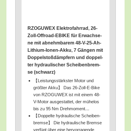
RZOGUWEX Elek­tro­fahr­rad, 26-
Zoll-Off­road-EBIKE für Erwach­se­
ne mit abnehm­ba­rem 48-V-25-Ah-
Lithi­um-Ionen-Akku, 7 Gän­gen mit
Dop­pel­stoß­dämp­fern und dop­pel­
ter hydrau­li­scher Schei­ben­brem­
se (schwarz)
【Leis­tungs­stärks­ter Motor und
größ­ter Akku】 Das 26-Zoll-E-Bike
von RZOGUWEX ist mit einem 48-
V-Motor aus­ge­stat­tet, der mühe­los
bis zu 95 Nm Drehmoment…
【Dop­pel­te hydrau­li­sche Schei­ben­
brem­se】 Die hydrau­li­sche Brem­se
ver­fügt über eine her­vor­ra­gen­de