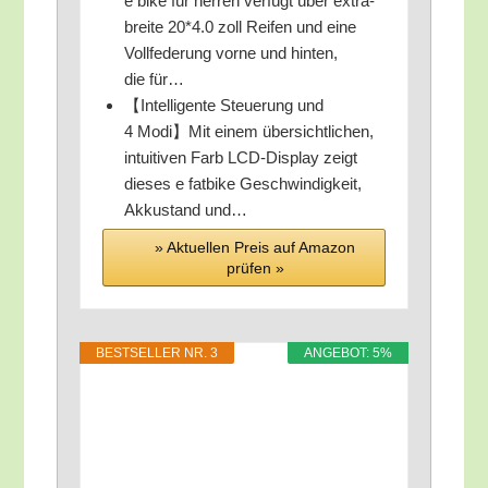
e bike für her­ren ver­fügt über extra­
brei­te 20*4.0 zoll Rei­fen und eine
Voll­fe­de­rung vor­ne und hin­ten,
die für…
【Intel­li­gen­te Steue­rung und
4 Modi】Mit einem über­sicht­li­chen,
intui­ti­ven Farb LCD-Dis­play zeigt
die­ses e fat­bike Geschwin­dig­keit,
Akku­stand und…
» Aktu­el­len Preis auf Ama­zon
prü­fen »
BEST­SEL­LER NR. 3
ANGE­BOT: 5%