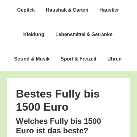
Gepäck
Haus­halt & Garten
Haus­tier
Klei­dung
Lebens­mit­tel & Getränke
Sound & Musik
Sport & Freizeit
Uhren
Bes­tes Ful­ly bis
1500 Euro
Wel­ches Ful­ly bis 1500
Euro ist das beste?