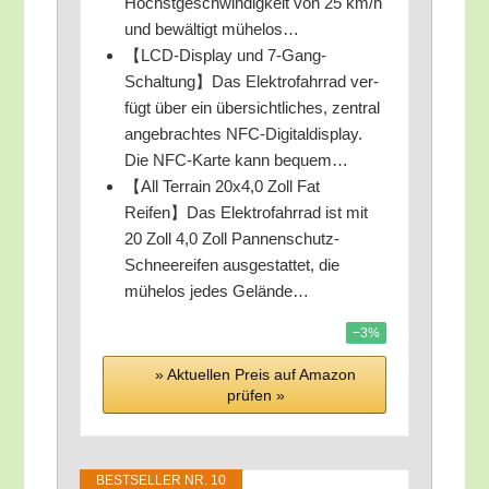
Höchst­ge­schwin­dig­keit von 25 km/​h
und bewäl­tigt mühelos…
【LCD-Dis­play und 7‑Gang-
Schaltung】Das Elek­tro­fahr­rad ver­
fügt über ein über­sicht­li­ches, zen­tral
ange­brach­tes NFC-Digi­tal­dis­play.
Die NFC-Kar­te kann bequem…
【All Ter­rain 20x4,0 Zoll Fat
Reifen】Das Elek­tro­fahr­rad ist mit
20 Zoll 4,0 Zoll Pan­nen­schutz-
Schnee­rei­fen aus­ge­stat­tet, die
mühe­los jedes Gelände…
−3%
» Aktu­el­len Preis auf Ama­zon
prü­fen »
BEST­SEL­LER NR. 10