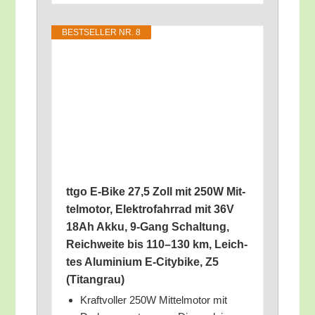
BEST­SEL­LER NR. 8
ttgo E‑Bike 27,5 Zoll mit 250W Mit­
tel­mo­tor, Elek­tro­fahr­rad mit 36V
18Ah Akku, 9‑Gang Schal­tung,
Reich­wei­te bis 110–130 km, Leich­
tes Alu­mi­ni­um E‑Citybike, Z5
(Titangrau)
Kraft­vol­ler 250W Mit­tel­mo­tor mit