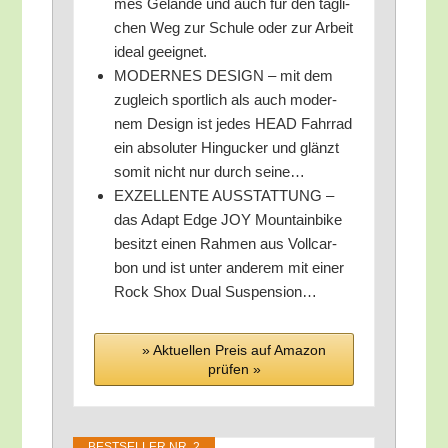
mes Gelän­de und auch für den täg­li­
chen Weg zur Schu­le oder zur Arbeit
ide­al geeignet.
MODERNES DESIGN – mit dem
zugleich sport­lich als auch moder­
nem Design ist jedes HEAD Fahr­rad
ein abso­lu­ter Hin­gu­cker und glänzt
somit nicht nur durch seine…
EXZELLENTE AUSSTATTUNG –
das Adapt Edge JOY Moun­tain­bike
besitzt einen Rah­men aus Voll­car­
bon und ist unter ande­rem mit einer
Rock Shox Dual Suspension…
» Aktu­el­len Preis auf Ama­zon
prü­fen »
BEST­SEL­LER NR. 2