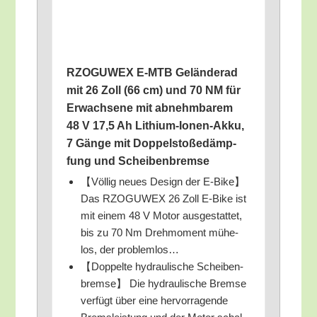
RZOGUWEX E‑MTB Gelän­de­rad
mit 26 Zoll (66 cm) und 70 NM für
Erwach­se­ne mit abnehm­ba­rem
48 V 17,5 Ah Lithi­um-Ionen-Akku,
7 Gän­ge mit Dop­pel­sto­ße­dämp­
fung und Scheibenbremse
【Völ­lig neu­es Design der E‑Bike】
Das RZOGUWEX 26 Zoll E‑Bike ist
mit einem 48 V Motor aus­ge­stat­tet,
bis zu 70 Nm Dreh­mo­ment mühe­
los, der problemlos…
【Dop­pel­te hydrau­li­sche Schei­ben­
brem­se】 Die hydrau­li­sche Brem­se
ver­fügt über eine her­vor­ra­gen­de