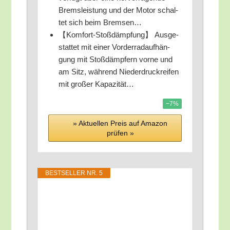
Brems­leis­tung und der Motor schal­
tet sich beim Bremsen…
【Kom­fort-Stoß­dämp­fung】 Aus­ge­
stat­tet mit einer Vor­der­rad­auf­hän­
gung mit Stoß­dämp­fern vor­ne und
am Sitz, wäh­rend Nie­der­druck­rei­fen
mit gro­ßer Kapazität…
−7%
» Aktu­el­len Preis auf Ama­zon
prü­fen »
BEST­SEL­LER NR. 5