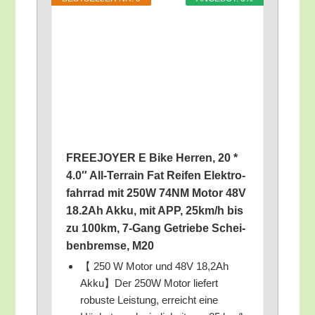
FREEJOYER E Bike Her­ren, 20 *
4.0″ All-Ter­rain Fat Rei­fen Elek­tro­
fahr­rad mit 250W 74NM Motor 48V
18.2Ah Akku, mit APP, 25km/​h bis
zu 100km, 7‑Gang Getrie­be Schei­
ben­brem­se, M20
【 250 W Motor und 48V 18,2Ah
Akku】Der 250W Motor lie­fert
robus­te Leis­tung, erreicht eine