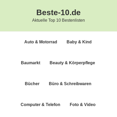
Zur
Zum
Beste-10.de
Hauptnavigation
Inhalt
springen
springen
Aktuelle Top 10 Bestenlisten
Auto & Motorrad
Baby & Kind
Bau­markt
Beau­ty & Körperpflege
Bücher
Büro & Schreibwaren
Com­pu­ter & Telefon
Foto & Video