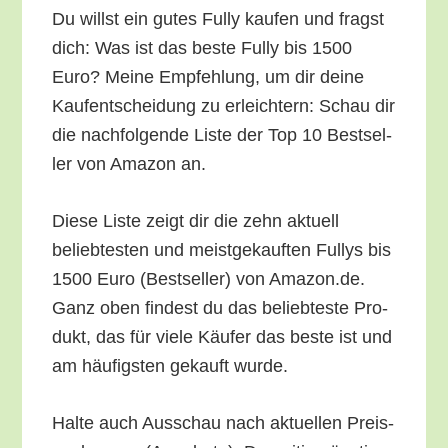
Du willst ein gutes Ful­ly kau­fen und fragst
dich: Was ist das bes­te Ful­ly bis 1500
Euro? Mei­ne Emp­feh­lung, um dir dei­ne
Kauf­ent­schei­dung zu erleich­tern: Schau dir
die nach­fol­gen­de Lis­te der Top 10 Best­sel­
ler von Ama­zon an.
Die­se Lis­te zeigt dir die zehn aktu­ell
belieb­tes­ten und meist­ge­kauf­ten Ful­lys bis
1500 Euro (Best­sel­ler) von Amazon.de.
Ganz oben fin­dest du das belieb­tes­te Pro­
dukt, das für vie­le Käu­fer das bes­te ist und
am häu­figs­ten gekauft wurde.
Hal­te auch Aus­schau nach aktu­el­len Preis­