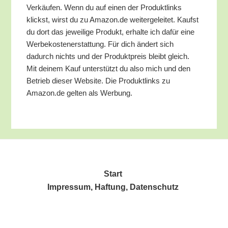
Ver­käu­fen. Wenn du auf einen der Pro­dukt­links
klickst, wirst du zu Amazon.de wei­ter­ge­lei­tet. Kaufst
du dort das jewei­li­ge Pro­dukt, erhal­te ich dafür eine
Wer­be­kos­ten­er­stat­tung. Für dich ändert sich
dadurch nichts und der Pro­dukt­preis bleibt gleich.
Mit dei­nem Kauf unter­stützt du also mich und den
Betrieb die­ser Web­site. Die Pro­dukt­links zu
Amazon.de gel­ten als Werbung.
Start
Impres­sum, Haf­tung, Datenschutz