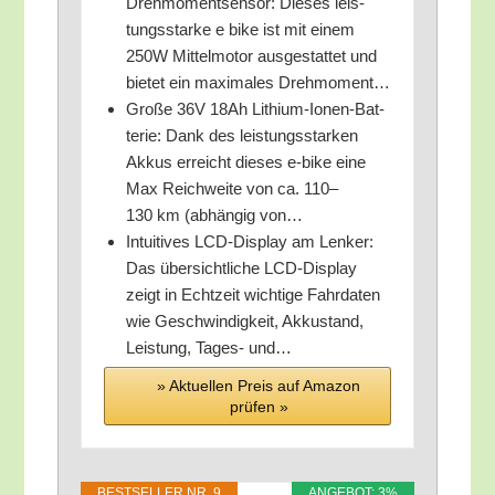
Dreh­mo­ment­sen­sor: Die­ses leis­
tungs­star­ke e bike ist mit einem
250W Mit­tel­mo­tor aus­ge­stat­tet und
bie­tet ein maxi­ma­les Drehmoment…
Gro­ße 36V 18Ah Lithi­um-Ionen-Bat­
te­rie: Dank des leis­tungs­star­ken
Akkus erreicht die­ses e‑bike eine
Max Reich­wei­te von ca. 110–
130 km (abhän­gig von…
Intui­ti­ves LCD-Dis­play am Len­ker:
Das über­sicht­li­che LCD-Dis­play
zeigt in Echt­zeit wich­ti­ge Fahr­da­ten
wie Geschwin­dig­keit, Akku­stand,
Leis­tung, Tages- und…
» Aktu­el­len Preis auf Ama­zon
prü­fen »
BEST­SEL­LER NR. 9
ANGE­BOT: 3%