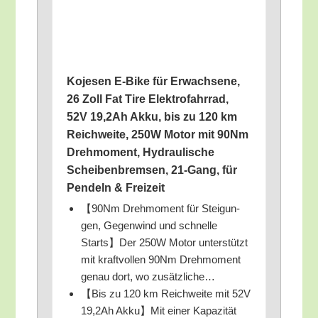
Koje­sen E‑Bike für Erwach­se­ne,
26 Zoll Fat Tire Elek­tro­fahr­rad,
52V 19,2Ah Akku, bis zu 120 km
Reich­wei­te, 250W Motor mit 90Nm
Dreh­mo­ment, Hydrau­li­sche
Schei­ben­brem­sen, 21-Gang, für
Pen­deln & Freizeit
【90Nm Dreh­mo­ment für Stei­gun­
gen, Gegen­wind und schnel­le
Starts】Der 250W Motor unter­stützt
mit kraft­vol­len 90Nm Dreh­mo­ment
genau dort, wo zusätzliche…
【Bis zu 120 km Reich­wei­te mit 52V
19,2Ah Akku】Mit einer Kapa­zi­tät