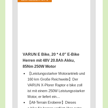
VARUN E Bike, 20 * 4.0″ E‑Bike
Her­ren mit 48V 20.8Ah Akku,
85Nm 250W Motor
【Leis­tungs­star­ker Motor­an­trieb und
160 km Gro­ße Reichweite】Der
VARUN X‑Plorer Rap­tor e bike zoll
ist mit einem 250W Leis­tungs­star­ker
Motor, er lie­fert ein…
【All-Ter­rain Eroberer】Dieses