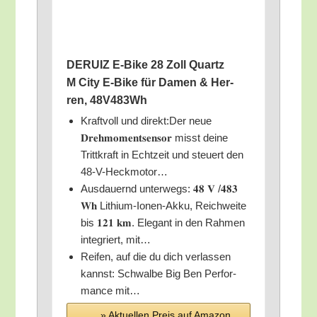
DERUIZ E‑Bike 28 Zoll Quartz
M City E‑Bike für Damen & Her­
ren, 48V483Wh
Kraft­voll und direkt:Der neue
𝐃𝐫𝐞𝐡𝐦𝐨𝐦𝐞𝐧𝐭𝐬𝐞𝐧𝐬𝐨𝐫 misst dei­ne
Tritt­kraft in Echt­zeit und steu­ert den
48-V-Heckmotor…
Aus­dau­ernd unter­wegs: 𝟒𝟖 𝐕 /​𝟒𝟖𝟑
𝐖𝐡 Lithi­um-Ionen-Akku, Reich­wei­te
bis 𝟏𝟐𝟏 𝐤𝐦. Ele­gant in den Rah­men
inte­griert, mit…
Rei­fen, auf die du dich ver­las­sen
kannst: Schwal­be Big Ben Per­for­
mance mit…
» Aktu­el­len Preis auf Ama­zon