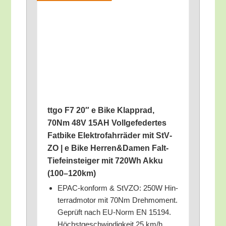
ttgo F7 20″ e Bike Klapp­rad,
70Nm 48V 15AH Voll­ge­fe­der­tes
Fat­bike Elek­tro­fahr­rä­der mit StV­
ZO | e Bike Herren&Damen Falt-
Tie­fein­stei­ger mit 720Wh Akku
(100–120km)
EPAC-kon­form & StV­ZO: 250W Hin­
ter­rad­mo­tor mit 70Nm Dreh­mo­ment.
Geprüft nach EU-Norm EN 15194.
Höchst­ge­schwin­dig­keit 25 km/​h.