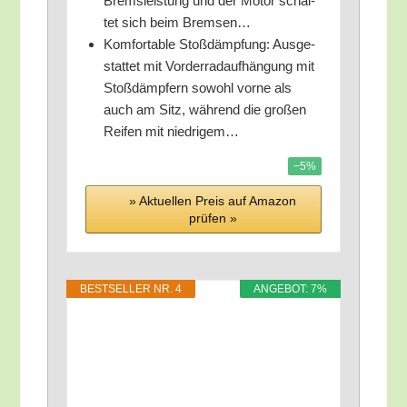
Brems­leis­tung und der Motor schal­
tet sich beim Bremsen…
Kom­for­ta­ble Stoß­dämp­fung: Aus­ge­
stat­tet mit Vor­der­rad­auf­hän­gung mit
Stoß­dämp­fern sowohl vor­ne als
auch am Sitz, wäh­rend die gro­ßen
Rei­fen mit niedrigem…
−5%
» Aktu­el­len Preis auf Ama­zon
prü­fen »
BEST­SEL­LER NR. 4
ANGE­BOT: 7%