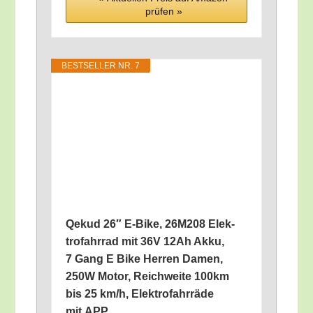
prü­fen »
BEST­SEL­LER NR. 7
Qekud 26″ E‑Bike, 26M208 Elek­
tro­fahr­rad mit 36V 12Ah Akku,
7 Gang E Bike Her­ren Damen,
250W Motor, Reich­wei­te 100km
bis 25 km/​h, Elek­tro­fahr­rä­de
mit APP