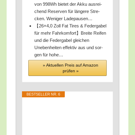
von 998Wh bie­tet der Akku aus­rei­
chend Reser­ven für län­ge­re Stre­
cken. Weni­ger Ladepausen…
【26×4,0 Zoll Fat Tires & Feder­ga­bel
für mehr Fahrkomfort】Breite Rei­fen
und die Feder­ga­bel glei­chen
Uneben­hei­ten effek­tiv aus und sor­
gen für hohe…
» Aktu­el­len Preis auf Ama­zon
prü­fen »
BEST­SEL­LER NR. 6