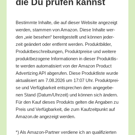
die Du prü­fen kannst
Bestimm­te Inhal­te, die auf die­ser Web­site ange­zeigt
wer­den, stam­men von Ama­zon. Die­se Inhal­te wer­
den „wie bese­hen“ bereit­ge­stellt und kön­nen jeder­
zeit geän­dert oder ent­fernt wer­den. Pro­dukt­bil­der,
Pro­dukt­be­schrei­bun­gen, Pro­dukt­prei­se und wei­te­re
pro­dukt­be­zo­ge­ne Infor­ma­tio­nen in die­ser Pro­dukt­lis­
te wer­den auto­ma­ti­siert von der Ama­zon Pro­duct
Adver­tiz­ing API abge­ru­fen. Die­se Pro­dukt­lis­te wur­de
aktua­li­siert am 7.08.2026 um 17:07 Uhr. Pro­dukt­prei­
se und Ver­füg­bar­keit ent­spre­chen dem ange­ge­be­
nen Stand (Datum/​Uhrzeit) und kön­nen sich ändern.
Für den Kauf die­ses Pro­dukts gel­ten die Anga­ben zu
Preis und Ver­füg­bar­keit, die zum Kauf­zeit­punkt auf
Amazon.de ange­zeigt werden.
*) Als Ama­zon-Part­ner ver­die­ne ich an qua­li­fi­zier­ten