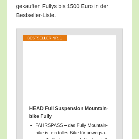
ge­kauf­ten Ful­lys bis 1500 Euro in der
Bestseller-Liste.
BEST­SEL­LER NR. 1
HEAD Full Sus­pen­si­on Moun­tain­
bike Fully
FAHRSPASS – das Ful­ly Moun­tain­
bike ist ein tol­les Bike für unweg­sa­