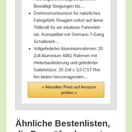
Bewäl­tigt Stei­gun­gen bis…
Dreh­mo­ment­sen­sor für natür­li­ches
Fahr­ge­fühl: Reagiert sofort auf dei­ne
Tritt­kraft für ein intui­ti­ves Fahr­erleb­
nis. Kom­pa­ti­bel mit Shi­ma­no 7‑Gang
Schaltwerk…
Voll­ge­fe­der­ter Alu­mi­ni­um­rah­men: 20
Zoll Alu­mi­ni­um 6061 Rah­men mit
Hin­ter­bau­fe­de­rung und gefe­der­ter
Sat­tel­stüt­ze. 20 Zoll x 3,0 CST Rei­
fen bie­ten hervorragenden…
» Aktu­el­len Preis auf Ama­zon
prü­fen »
Ähn­li­che Bes­ten­lis­ten,