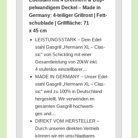
pel­wan­di­gem Deckel – Made in
Ger­ma­ny: 4‑teiliger Grill­rost | Fett­
schub­la­de | Grill­flä­che: 71
x 45 cm
LEISTUNGSSTARK – Dein Edel­
stahl Gas­grill „Her­mann XL – Clas­
sic“ von Schick­ling mit einer
Gesamt­leis­tung von 20kW inkl.
4 stu­fen­los einstellbarer…
MADE IN GERMANY – Unser Edel­
stahl Gas­grill „Her­mann XL – Clas­
sic“ wird zu 100% in Deutsch­land
her­ge­stellt. Wir ver­wen­den im
gesam­ten Gas­grill hoch­wer­ti­
ges und…
DIREKT VOM HERSTELLER –
Durch unse­ren direk­ten Ver­trieb
kön­nen wir ein unschlag­ba­res