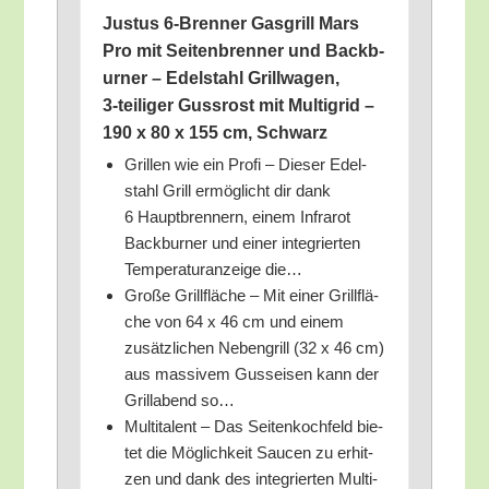
Jus­tus 6‑Brenner Gas­grill Mars
Pro mit Sei­ten­bren­ner und Backb­
ur­ner – Edel­stahl Grill­wa­gen,
3‑teiliger Guss­rost mit Mul­ti­grid –
190 x 80 x 155 cm, Schwarz
Gril­len wie ein Pro­fi – Die­ser Edel­
stahl Grill ermög­licht dir dank
6 Haupt­bren­nern, einem Infra­rot
Backb­ur­ner und einer inte­grier­ten
Tem­pe­ra­tur­an­zei­ge die…
Gro­ße Grill­flä­che – Mit einer Grill­flä­
che von 64 x 46 cm und einem
zusätz­li­chen Neben­grill (32 x 46 cm)
aus mas­si­vem Guss­ei­sen kann der
Grill­abend so…
Mul­ti­ta­lent – Das Sei­ten­koch­feld bie­
tet die Mög­lich­keit Sau­cen zu erhit­
zen und dank des inte­grier­ten Mul­ti­