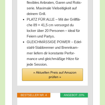
fle­xi­bles Anbra­ten, Garen und Rotis­
se­rie. Maxi­ma­le Viel­sei­tig­keit auf
dei­nem Grill.
PLATZ FÜR ALLE – Mit der Grill­flä­
che 89 × 41,5 cm ver­sorgst du
locker über 20 Per­so­nen – ide­al für
Fei­ern und Partys.
GLEICHMÄSSIGE POWER – Edel­
stahl-Stab­bren­ner und Brenn­kam­
mer lie­fern dir kon­stan­te Per­for­
mance und gleich­mä­ßi­ge Hit­ze für
jede Session.
» Aktu­el­len Preis auf Ama­zon
prü­fen »
BEST­SEL­LER NR. 4
ANGE­BOT: 20%