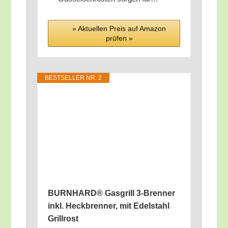
» Aktu­el­len Preis auf Ama­zon
prü­fen »
BEST­SEL­LER NR. 2
BURNHARD® Gas­grill 3‑Brenner
inkl. Heck­bren­ner, mit Edel­stahl
Grillrost