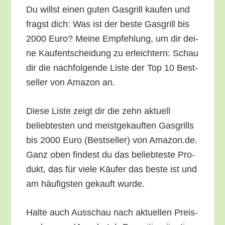
Du willst einen guten Gas­grill kau­fen und
fragst dich: Was ist der bes­te Gas­grill bis
2000 Euro? Mei­ne Emp­feh­lung, um dir dei­
ne Kauf­ent­schei­dung zu erleich­tern: Schau
dir die nach­fol­gen­de Lis­te der Top 10 Best­
sel­ler von Ama­zon an.
Die­se Lis­te zeigt dir die zehn aktu­ell
belieb­tes­ten und meist­ge­kauf­ten Gas­grills
bis 2000 Euro (Best­sel­ler) von Amazon.de.
Ganz oben fin­dest du das belieb­tes­te Pro­
dukt, das für vie­le Käu­fer das bes­te ist und
am häu­figs­ten gekauft wurde.
Hal­te auch Aus­schau nach aktu­el­len Preis­