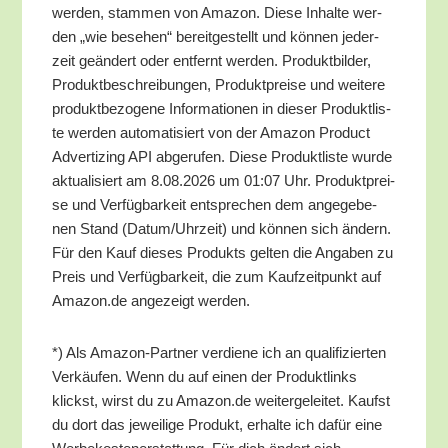
wer­den, stam­men von Ama­zon. Die­se Inhal­te wer­
den „wie bese­hen“ bereit­ge­stellt und kön­nen jeder­
zeit geän­dert oder ent­fernt wer­den. Pro­dukt­bil­der,
Pro­dukt­be­schrei­bun­gen, Pro­dukt­prei­se und wei­te­re
pro­dukt­be­zo­ge­ne Infor­ma­tio­nen in die­ser Pro­dukt­lis­
te wer­den auto­ma­ti­siert von der Ama­zon Pro­duct
Adver­tiz­ing API abge­ru­fen. Die­se Pro­dukt­lis­te wur­de
aktua­li­siert am 8.08.2026 um 01:07 Uhr. Pro­dukt­prei­
se und Ver­füg­bar­keit ent­spre­chen dem ange­ge­be­
nen Stand (Datum/​Uhrzeit) und kön­nen sich ändern.
Für den Kauf die­ses Pro­dukts gel­ten die Anga­ben zu
Preis und Ver­füg­bar­keit, die zum Kauf­zeit­punkt auf
Amazon.de ange­zeigt werden.
*) Als Ama­zon-Part­ner ver­die­ne ich an qua­li­fi­zier­ten
Ver­käu­fen. Wenn du auf einen der Pro­dukt­links
klickst, wirst du zu Amazon.de wei­ter­ge­lei­tet. Kaufst
du dort das jewei­li­ge Pro­dukt, erhal­te ich dafür eine