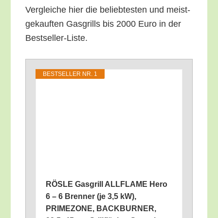
Ver­glei­che hier die belieb­tes­ten und meist­
ge­kauf­ten Gas­grills bis 2000 Euro in der
Bestseller-Liste.
BEST­SEL­LER NR. 1
RÖSLE Gas­grill ALLFLAME Hero
6 – 6 Bren­ner (je 3,5 kW),
PRIMEZONE, BACKBURNER,