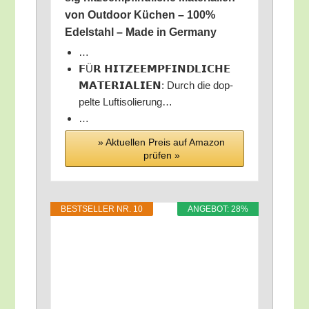
von Out­door Küchen – 100%
Edel­stahl – Made in Germany
…
𝗙Ü𝗥 𝗛𝗜𝗧𝗭𝗘𝗘𝗠𝗣𝗙𝗜𝗡𝗗𝗟𝗜𝗖𝗛𝗘
𝗠𝗔𝗧𝗘𝗥𝗜𝗔𝗟𝗜𝗘𝗡: Durch die dop­
pel­te Luftisolierung…
…
» Aktu­el­len Preis auf Ama­zon
prü­fen »
BEST­SEL­LER NR. 10
ANGE­BOT: 28%