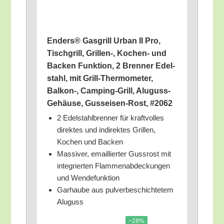
Enders® Gas­grill Urban II Pro,
Tisch­grill, Grillen‑, Kochen- und
Backen Funk­ti­on, 2 Bren­ner Edel­
stahl, mit Grill-Ther­mo­me­ter,
Balkon‑, Cam­ping-Grill, Alu­guss-
Gehäu­se, Guss­ei­sen-Rost, #2062
2 Edel­stahl­bren­ner für kraft­vol­les
direk­tes und indi­rek­tes Gril­len,
Kochen und Backen
Mas­si­ver, email­lier­ter Guss­rost mit
inte­grier­ten Flam­men­ab­de­ckun­gen
und Wendefunktion
Gar­hau­be aus pul­ver­be­schich­te­tem
Aluguss
−28%