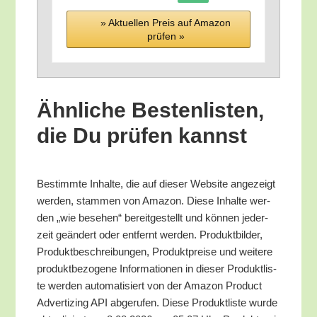
» Aktu­el­len Preis auf Ama­zon
prü­fen »
Ähn­li­che Bes­ten­lis­ten,
die Du prü­fen kannst
Bestimm­te Inhal­te, die auf die­ser Web­site ange­zeigt
wer­den, stam­men von Ama­zon. Die­se Inhal­te wer­
den „wie bese­hen“ bereit­ge­stellt und kön­nen jeder­
zeit geän­dert oder ent­fernt wer­den. Pro­dukt­bil­der,
Pro­dukt­be­schrei­bun­gen, Pro­dukt­prei­se und wei­te­re
pro­dukt­be­zo­ge­ne Infor­ma­tio­nen in die­ser Pro­dukt­lis­
te wer­den auto­ma­ti­siert von der Ama­zon Pro­duct
Adver­tiz­ing API abge­ru­fen. Die­se Pro­dukt­lis­te wur­de