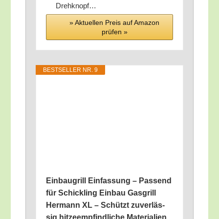
Drehknopf…
» Aktu­el­len Preis auf Ama­zon
prü­fen »
BEST­SEL­LER NR. 9
Ein­bau­grill Ein­fas­sung – Pas­send
für Schick­ling Ein­bau Gas­grill
Her­mann XL – Schützt zuver­läs­
sig hit­ze­emp­find­li­che Mate­ria­li­en