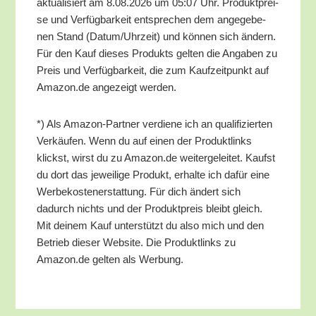
aktua­li­siert am 8.08.2026 um 05:07 Uhr. Pro­dukt­prei­
se und Ver­füg­bar­keit ent­spre­chen dem ange­ge­be­
nen Stand (Datum/​Uhrzeit) und kön­nen sich ändern.
Für den Kauf die­ses Pro­dukts gel­ten die Anga­ben zu
Preis und Ver­füg­bar­keit, die zum Kauf­zeit­punkt auf
Amazon.de ange­zeigt werden.
*) Als Ama­zon-Part­ner ver­die­ne ich an qua­li­fi­zier­ten
Ver­käu­fen. Wenn du auf einen der Pro­dukt­links
klickst, wirst du zu Amazon.de wei­ter­ge­lei­tet. Kaufst
du dort das jewei­li­ge Pro­dukt, erhal­te ich dafür eine
Wer­be­kos­ten­er­stat­tung. Für dich ändert sich
dadurch nichts und der Pro­dukt­preis bleibt gleich.
Mit dei­nem Kauf unter­stützt du also mich und den
Betrieb die­ser Web­site. Die Pro­dukt­links zu
Amazon.de gel­ten als Werbung.