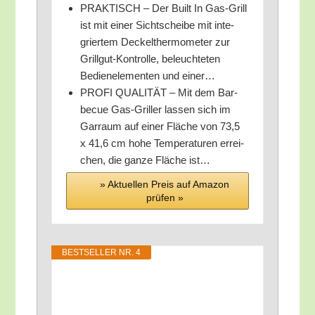
PRAKTISCH – Der Built In Gas-Grill
ist mit einer Sicht­schei­be mit inte­
grier­tem Deckel­ther­mo­me­ter zur
Grill­gut-Kon­trol­le, beleuch­te­ten
Bedien­ele­men­ten und einer…
PROFI QUALITÄT – Mit dem Bar­
be­cue Gas-Gril­ler las­sen sich im
Gar­raum auf einer Flä­che von 73,5
x 41,6 cm hohe Tem­pe­ra­tu­ren errei­
chen, die gan­ze Flä­che ist…
» Aktu­el­len Preis auf Ama­zon
prü­fen »
BEST­SEL­LER NR. 4