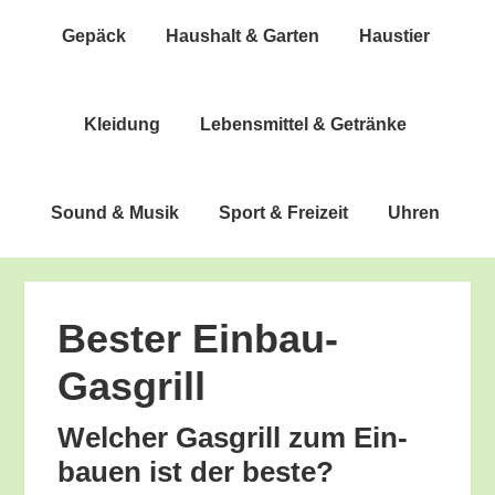
Gepäck
Haus­halt & Garten
Haus­tier
Klei­dung
Lebens­mit­tel & Getränke
Sound & Musik
Sport & Freizeit
Uhren
Bes­ter Einbau-
Gasgrill
Wel­cher Gas­grill zum Ein­
bau­en ist der beste?