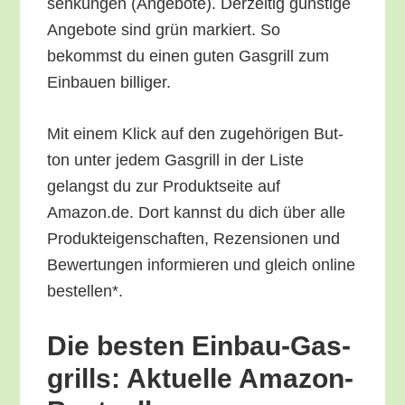
sen­kun­gen (Ange­bo­te). Der­zei­tig güns­ti­ge
Ange­bo­te sind grün mar­kiert. So
bekommst du einen guten Gas­grill zum
Ein­bau­en billiger.
Mit einem Klick auf den zuge­hö­ri­gen But­
ton unter jedem Gas­grill in der Lis­te
gelangst du zur Pro­dukt­sei­te auf
Amazon.de. Dort kannst du dich über alle
Pro­duk­tei­gen­schaf­ten, Rezen­sio­nen und
Bewer­tun­gen infor­mie­ren und gleich online
bestellen*.
Die bes­ten Ein­bau-Gas­
grills: Aktu­el­le Amazon-