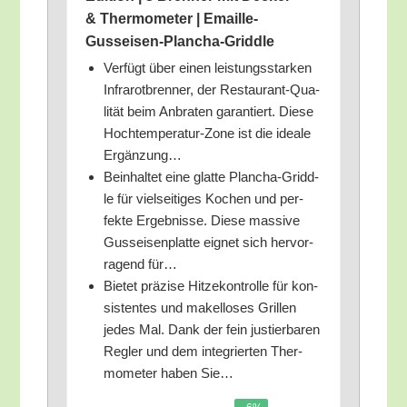
& Ther­mo­me­ter | Emaille-
Gusseisen-Plancha-Griddle
Ver­fügt über einen leis­tungs­star­ken
Infra­rot­bren­ner, der Restau­rant-Qua­
li­tät beim Anbra­ten garan­tiert. Die­se
Hoch­tem­pe­ra­tur-Zone ist die idea­le
Ergänzung…
Beinhal­tet eine glat­te Plan­cha-Gridd­
le für viel­sei­ti­ges Kochen und per­
fek­te Ergeb­nis­se. Die­se mas­si­ve
Guss­ei­sen­plat­te eig­net sich her­vor­
ra­gend für…
Bie­tet prä­zi­se Hit­ze­kon­trol­le für kon­
sis­ten­tes und makel­lo­ses Gril­len
jedes Mal. Dank der fein jus­tier­ba­ren
Reg­ler und dem inte­grier­ten Ther­
mo­me­ter haben Sie…