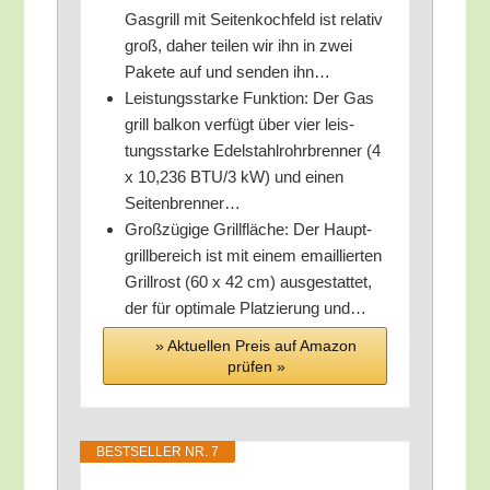
Gas­grill mit Sei­ten­koch­feld ist rela­tiv
groß, daher tei­len wir ihn in zwei
Pake­te auf und sen­den ihn…
Leis­tungs­star­ke Funk­ti­on: Der Gas
grill bal­kon ver­fügt über vier leis­
tungs­star­ke Edel­stahl­rohr­bren­ner (4
x 10,236 BTU/​3 kW) und einen
Seitenbrenner…
Groß­zü­gi­ge Grill­flä­che: Der Haupt­
grill­be­reich ist mit einem email­lier­ten
Grill­rost (60 x 42 cm) aus­ge­stat­tet,
der für opti­ma­le Plat­zie­rung und…
» Aktu­el­len Preis auf Ama­zon
prü­fen »
BEST­SEL­LER NR. 7