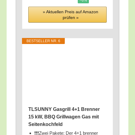
−6%
» Aktu­el­len Preis auf Ama­zon
prü­fen »
BEST­SEL­LER NR. 6
TLSUNNY Gas­grill 4+1 Bren­ner
15 kW, BBQ Grill­wa­gen Gas mit
Seitenkochfeld
❗️❗️❗️Zwei Pake­te: Der 4+1 bren­ner