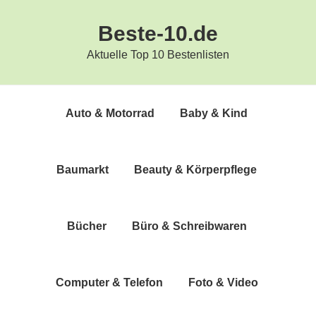
Zur
Zum
Beste-10.de
Hauptnavigation
Inhalt
springen
springen
Aktuelle Top 10 Bestenlisten
Auto & Motorrad
Baby & Kind
Bau­markt
Beau­ty & Körperpflege
Bücher
Büro & Schreibwaren
Com­pu­ter & Telefon
Foto & Video