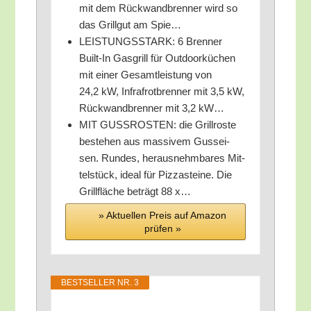
mit dem Rück­wand­bren­ner wird so
das Grill­gut am Spie…
LEISTUNGSSTARK: 6 Bren­ner
Built-In Gas­grill für Out­door­kü­chen
mit einer Gesamt­leis­tung von
24,2 kW, Infrafrot­bren­ner mit 3,5 kW,
Rück­wand­bren­ner mit 3,2 kW…
MIT GUSSROSTEN: die Grill­ros­te
bestehen aus mas­si­vem Guss­ei­
sen. Run­des, her­aus­nehm­ba­res Mit­
tel­stück, ide­al für Piz­zastei­ne. Die
Grill­flä­che beträgt 88 x…
» Aktu­el­len Preis auf Ama­zon
prü­fen »
BEST­SEL­LER NR. 3