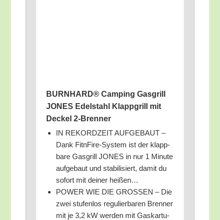
BURNHARD® Cam­ping Gas­grill
JONES Edel­stahl Klapp­grill mit
Deckel 2‑Brenner
IN REKORDZEIT AUFGEBAUT –
Dank Fitn­Fi­re-Sys­tem ist der klapp­
ba­re Gas­grill JONES in nur 1 Minu­te
auf­ge­baut und sta­bi­li­siert, damit du
sofort mit dei­ner heißen…
POWER WIE DIE GROSSEN – Die
zwei stu­fen­los regu­lier­ba­ren Bren­ner
mit je 3,2 kW wer­den mit Gas­kar­tu­