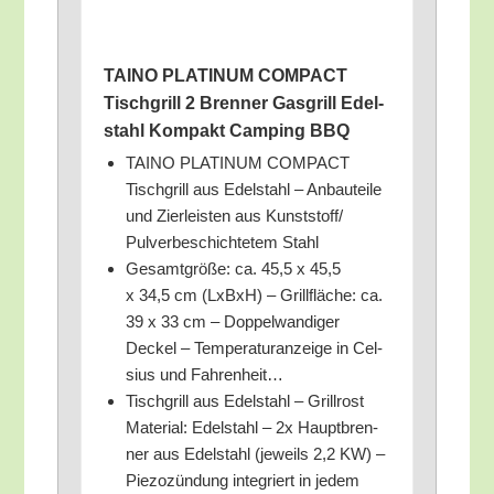
TAINO PLATINUM COMPACT
Tisch­grill 2 Bren­ner Gas­grill Edel­
stahl Kom­pakt Cam­ping BBQ
TAINO PLATINUM COMPACT
Tisch­grill aus Edel­stahl – Anbau­tei­le
und Zier­leis­ten aus Kunststoff/​
Pulverbeschichtetem Stahl
Gesamt­grö­ße: ca. 45,5 x 45,5
x 34,5 cm (LxBxH) – Grill­flä­che: ca.
39 x 33 cm – Dop­pel­wan­di­ger
Deckel – Tem­pe­ra­tur­an­zei­ge in Cel­
si­us und Fahrenheit…
Tisch­grill aus Edel­stahl – Grill­rost
Mate­ri­al: Edel­stahl – 2x Haupt­bren­
ner aus Edel­stahl (jeweils 2,2 KW) –
Pie­zo­zün­dung inte­griert in jedem