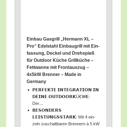
Ein­bau Gas­grill „Her­mann XL –
Pro“ Edel­stahl Ein­bau­grill mit Ein­
fas­sung, Deckel und Dreh­spieß
für Out­door Küche Grill­kü­che –
Fett­wan­ne mit Front­aus­zug –
4x5kW Bren­ner – Made in
Germany
𝗣𝗘𝗥𝗙𝗘𝗞𝗧𝗘 𝗜𝗡𝗧𝗘𝗚𝗥𝗔𝗧𝗜𝗢𝗡 𝗜𝗡
𝗗𝗘𝗜𝗡𝗘 𝗢𝗨𝗧𝗗𝗢𝗢𝗥𝗞Ü𝗖𝗛𝗘:
Der…
𝗕𝗘𝗦𝗢𝗡𝗗𝗘𝗥𝗦
𝗟𝗘𝗜𝗦𝗧𝗨𝗡𝗚𝗦𝗦𝗧𝗔𝗥𝗞: Mit 4 ein­
zeln zuschalt­ba­ren Bren­nern à 5 kW