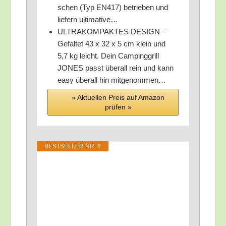
schen (Typ EN417) betrie­ben und
lie­fern ultimative…
ULTRAKOMPAKTES DESIGN –
Gefal­tet 43 x 32 x 5 cm klein und
5,7 kg leicht. Dein Cam­ping­grill
JONES passt über­all rein und kann
easy über­all hin mitgenommen…
» Aktu­el­len Preis auf Ama­zon
prü­fen »
BEST­SEL­LER NR. 8