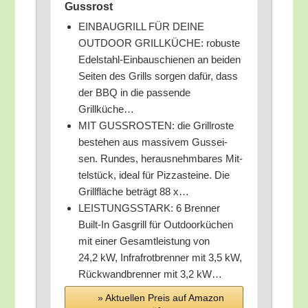
Gussrost
EINBAUGRILL FÜR DEINE
OUTDOOR GRILLKÜCHE: robus­te
Edel­stahl-Ein­bau­schie­nen an bei­den
Sei­ten des Grills sor­gen dafür, dass
der BBQ in die pas­sen­de
Grillküche…
MIT GUSSROSTEN: die Grill­ros­te
bestehen aus mas­si­vem Guss­ei­
sen. Run­des, her­aus­nehm­ba­res Mit­
tel­stück, ide­al für Piz­zastei­ne. Die
Grill­flä­che beträgt 88 x…
LEISTUNGSSTARK: 6 Bren­ner
Built-In Gas­grill für Out­door­kü­chen
mit einer Gesamt­leis­tung von
24,2 kW, Infrafrot­bren­ner mit 3,5 kW,
Rück­wand­bren­ner mit 3,2 kW…
» Aktu­el­len Preis auf Ama­zon