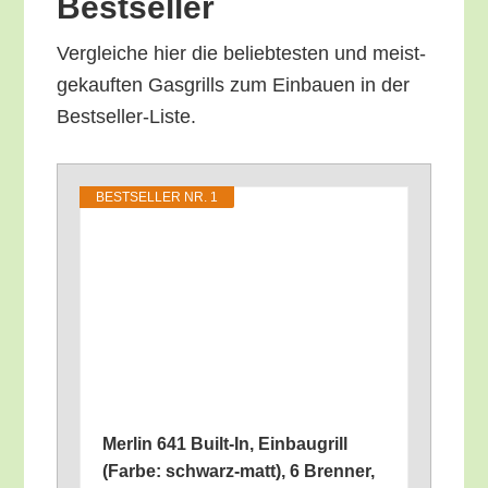
Bestseller
Ver­glei­che hier die belieb­tes­ten und meist­
ge­kauf­ten Gas­grills zum Ein­bau­en in der
Bestseller-Liste.
BEST­SEL­LER NR. 1
Mer­lin 641 Built-In, Ein­bau­grill
(Far­be: schwarz-matt), 6 Bren­ner,