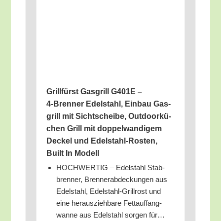
Grill­fürst Gas­grill G401E –
4‑Brenner Edel­stahl, Ein­bau Gas­
grill mit Sicht­schei­be, Out­door­kü­
chen Grill mit dop­pel­wan­di­gem
Deckel und Edel­stahl-Ros­ten,
Built In Modell
HOCHWERTIG – Edel­stahl Stab­
bren­ner, Bren­ner­ab­de­ckun­gen aus
Edel­stahl, Edel­stahl-Grill­rost und
eine her­aus­zieh­ba­re Fett­auf­fang­
wan­ne aus Edel­stahl sor­gen für…