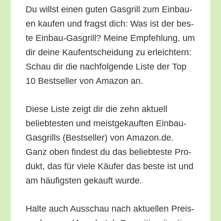
Du willst einen guten Gas­grill zum Ein­bau­
en kau­fen und fragst dich: Was ist der bes­
te Ein­bau-Gas­grill? Mei­ne Emp­feh­lung, um
dir dei­ne Kauf­ent­schei­dung zu erleich­tern:
Schau dir die nach­fol­gen­de Lis­te der Top
10 Best­sel­ler von Ama­zon an.
Die­se Lis­te zeigt dir die zehn aktu­ell
belieb­tes­ten und meist­ge­kauf­ten Ein­bau-
Gas­grills (Best­sel­ler) von Amazon.de.
Ganz oben fin­dest du das belieb­tes­te Pro­
dukt, das für vie­le Käu­fer das bes­te ist und
am häu­figs­ten gekauft wurde.
Hal­te auch Aus­schau nach aktu­el­len Preis­