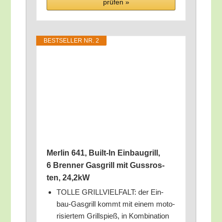
prü­fen »
BEST­SEL­LER NR. 2
Mer­lin 641, Built-In Ein­bau­grill,
6 Bren­ner Gas­grill mit Guss­ros­
ten, 24,2kW
TOLLE GRILLVIELFALT: der Ein­
bau-Gas­grill kommt mit einem moto­
ri­sier­tem Grill­spieß, in Kom­bi­na­ti­on