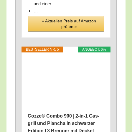
und einer…
…
» Aktu­el­len Preis auf Ama­zon
prü­fen »
BEST­SEL­LER NR. 5
ANGE­BOT: 6%
Coz­ze® Com­bo 900 | 2‑in‑1 Gas­
grill und Plan­cha in schwar­zer
Edi­ti­on | 3 Bren­ner mit Deckel