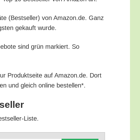
rä­te (Best­sel­ler) von Amazon.de. Ganz
igs­ten gekauft wurde.
ge­bo­te sind grün mar­kiert. So
zur Pro­dukt­sei­te auf Amazon.de. Dort
ren und gleich online bestellen*.
seller
stseller-Liste.