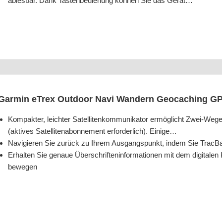
ables­bar. Dank Tas­ten­be­die­nung kön­nen Sie das Gerät…
Gar­min eTrex Out­door Navi Wan­dern Geo­caching
Kom­pak­ter, leich­ter Satel­li­ten­kom­mu­ni­ka­tor ermög­licht Zwei-Weg
(akti­ves Satel­li­ten­abon­ne­ment erfor­der­lich). Einige…
Navi­gie­ren Sie zurück zu Ihrem Aus­gangs­punkt, indem Sie Trac­
Erhal­ten Sie genaue Über­schrif­ten­in­for­ma­tio­nen mit dem digi­ta
bewegen