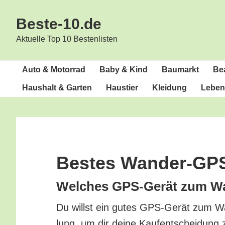
Zur
Zum
Beste-10.de
Hauptnavigation
Inhalt
springen
springen
Aktuelle Top 10 Bestenlisten
Auto & Motorrad
Baby & Kind
Bau­markt
Bea
Haus­halt & Garten
Haus­tier
Klei­dung
Lebens
Bes­tes Wander-GP
Wel­ches GPS-Gerät zum Wa
Du willst ein gutes GPS-Gerät zum Wa
lung, um dir dei­ne Kauf­ent­schei­dung 