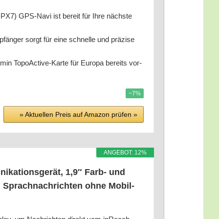
PX7) GPS-Navi ist bereit für Ihre nächs­te
n­ger sorgt für eine schnel­le und prä­zi­se
­min TopoAc­ti­ve-Kar­te für Euro­pa bereits vor­
−7%
» Aktu­el­len Preis auf Ama­zon prü­fen »
ANGE­BOT: 12%
­ka­ti­ons­ge­rät, 1,9″ Farb- und
f, Sprach­nach­rich­ten ohne Mobil­