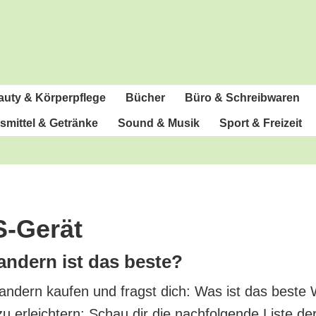
u­ty & Körperpflege
Bücher
Büro & Schreibwaren
­mit­tel & Getränke
Sound & Musik
Sport & Freizeit
S-Gerät
n­dern ist das beste?
n­dern kau­fen und fragst dich: Was ist das bes­t
zu erleich­tern: Schau dir die nach­fol­gen­de Lis­te d