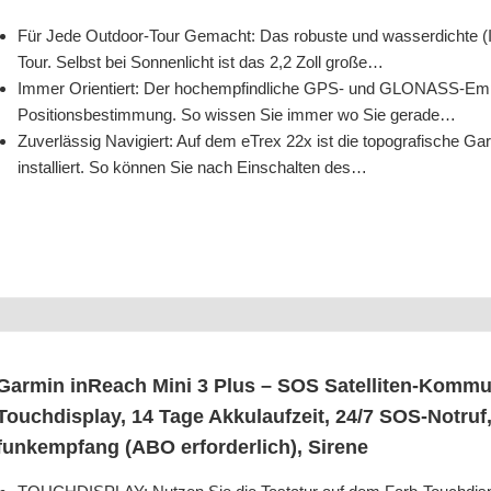
Für Jede Out­door-Tour Gemacht: Das robus­te und was­ser­dich­te (I
Tour. Selbst bei Son­nen­licht ist das 2,2 Zoll große…
Immer Ori­en­tiert: Der hoch­emp­find­li­che GPS- und GLO­NASS-Emp­fä
Posi­ti­ons­be­stim­mung. So wis­sen Sie immer wo Sie gerade…
Zuver­läs­sig Navi­giert: Auf dem eTrex 22x ist die topo­gra­fi­sche Gar
in­stal­liert. So kön­nen Sie nach Ein­schal­ten des…
Gar­min inReach Mini 3 Plus – SOS Satel­li­ten-Kom­mu­ni
Touch­dis­play, 14 Tage Akku­lauf­zeit, 24/​7 SOS-Not­ru
funk­emp­fang (ABO erfor­der­lich), Sirene