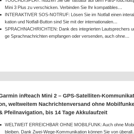
TOUCHDISPLAY: Nut­zen Sie die Tas­ta­tur auf dem Farb-Touch­dis­p
Mini 3 Plus zu ver­schi­cken. Ver­bin­den Sie Ihr kompatibles…
INTERAKTIVER SOS-NOTRUF: Lösen Sie im Not­fall einen inter­ak­ti
ka­ti­on und Not­fall-But­ton sind Sie mit der internationalen…
SPRACHNACHRICHTEN: Dank des inte­grier­ten Laut­spre­chers und 
ge Sprach­nach­rich­ten emp­fan­gen oder ver­sen­den, auch ohne…
Gar­min inReach Mini 2 – GPS-Satel­li­ten-Kom­mu­ni­ka­ti­
on, welt­wei­tem Nach­rich­ten­ver­sand ohne Mobil­funk­
& Pfeil­na­vi­ga­ti­on, bis 14 Tage Akkulaufzeit
WELTWEIT ERREICHBAR OHNE MOBILFUNK: Auch ohne Mobil­funk­ne
blei­ben. Dank Zwei-Wege-Kom­mu­ni­ka­ti­on kön­nen Sie von überal