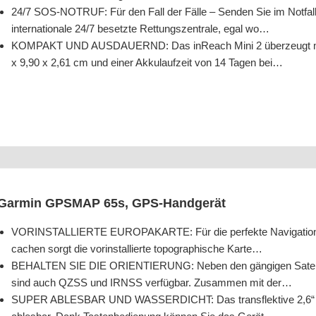
24/​7 SOS-NOTRUF: Für den Fall der Fäl­le – Sen­den Sie im Not­fa
inter­na­tio­na­le 24/​7 besetz­te Ret­tungs­zen­tra­le, egal wo…
KOMPAKT UND AUSDAUERND: Das inReach Mini 2 über­zeugt mit fo
x 9,90 x 2,61 cm und einer Akku­lauf­zeit von 14 Tagen bei…
Gar­min GPSMAP 65s, GPS-Handgerät
VORINSTALLIERTE EUROPAKARTE: Für die per­fek­te Navi­ga­ti­on 
cachen sorgt die vor­in­stal­lier­te topo­gra­phi­sche Karte…
BEHALTEN SIE DIE ORIENTIERUNG: Neben den gän­gi­gen Satel­li
sind auch QZSS und IRNSS ver­füg­bar. Zusam­men mit der…
SUPER ABLESBAR UND WASSERDICHT: Das trans­flek­ti­ve 2,6“ Farb­