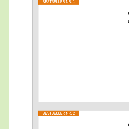
BEST­SEL­LER NR. 1
BEST­SEL­LER NR. 2