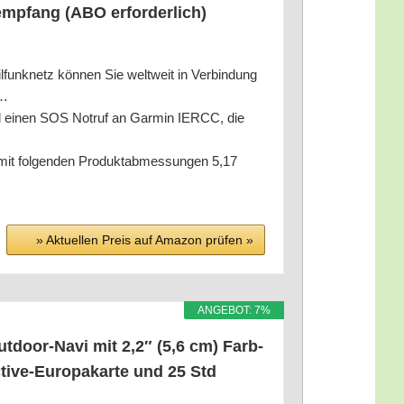
emp­fang (ABO erfor­der­lich)
tz kön­nen Sie welt­weit in Ver­bin­dung
l…
ll einen SOS Not­ruf an Gar­min IERCC, die
l­gen­den Pro­duktab­mes­sun­gen 5,17
» Aktu­el­len Preis auf Ama­zon prü­fen »
ANGE­BOT: 7%
t­door-Navi mit 2,2″ (5,6 cm) Farb­
c­ti­ve-Euro­pa­kar­te und 25 Std