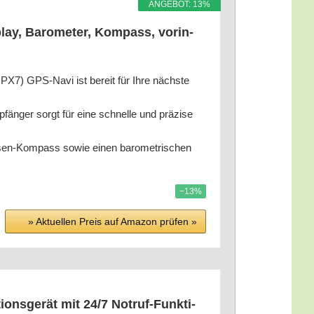
ANGE­BOT: 13%
ay, Baro­me­ter, Kom­pass, vor­in­
PX7) GPS-Navi ist bereit für Ihre nächs­te
n­ger sorgt für eine schnel­le und prä­zi­se
­sen-Kom­pass sowie einen baro­me­tri­schen
−13%
» Aktu­el­len Preis auf Ama­zon prü­fen »
ons­ge­rät mit 24/​7 Not­ruf-Funk­ti­