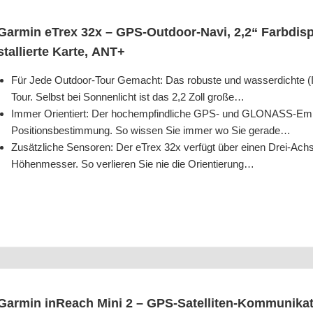
Gar­min eTrex 32x – GPS-Out­door-Navi, 2,2“ Farb­dis­pl
stal­lier­te Kar­te, ANT+
Für Jede Out­door-Tour Gemacht: Das robus­te und was­ser­dich­te (I
Tour. Selbst bei Son­nen­licht ist das 2,2 Zoll große…
Immer Ori­en­tiert: Der hoch­emp­find­li­che GPS- und GLO­NASS-Emp­fä
Posi­ti­ons­be­stim­mung. So wis­sen Sie immer wo Sie gerade…
Zusätz­li­che Sen­so­ren: Der eTrex 32x ver­fügt über einen Drei-Ach
Höhen­mes­ser. So ver­lie­ren Sie nie die Orientierung…
Gar­min inReach Mini 2 – GPS-Satel­li­ten-Kom­mu­ni­ka­ti­