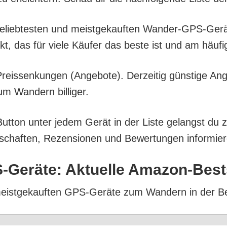
l belieb­tes­ten und meist­ge­kauf­ten Wan­der-GPS-Ge
ukt, das für vie­le Käu­fer das bes­te ist und am häu­f
eis­sen­kun­gen (Ange­bo­te). Der­zei­tig güns­ti­ge An
 Wan­dern billiger.
But­ton unter jedem Gerät in der Lis­te gelangst du 
­schaf­ten, Rezen­sio­nen und Bewer­tun­gen infor­mie­
-Gerä­te: Aktu­el­le Amazon-Best
d meist­ge­kauf­ten GPS-Gerä­te zum Wan­dern in der Be