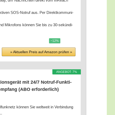
lay, um Nach­rich­ten direkt vom inReach
­ven SOS-Not­ruf aus. Per Direkt­kom­mu­ni­
Mikro­fons kön­nen Sie bis zu 30-sekün­di­
−12%
» Aktu­el­len Preis auf Ama­zon prü­fen »
ANGE­BOT: 7%
ons­ge­rät mit 24/​7 Not­ruf-Funk­ti­
emp­fang (ABO erfor­der­lich)
tz kön­nen Sie welt­weit in Ver­bin­dung
l…