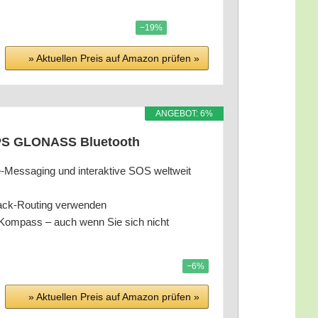
−19%
» Aktu­el­len Preis auf Ama­zon prü­fen »
ANGE­BOT: 6%
 GPS GLONASS Bluetooth
e-Mes­sa­ging und inter­ak­ti­ve SOS welt­weit
Back-Rou­ting verwenden
­len Kom­pass – auch wenn Sie sich nicht
−6%
» Aktu­el­len Preis auf Ama­zon prü­fen »