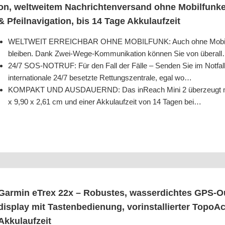
on, welt­wei­tem Nach­rich­ten­ver­sand ohne Mobil­funk­
& Pfeil­na­vi­ga­ti­on, bis 14 Tage Akkulaufzeit
WELTWEIT ERREICHBAR OHNE MOBILFUNK: Auch ohne Mobil­funk­ne
blei­ben. Dank Zwei-Wege-Kom­mu­ni­ka­ti­on kön­nen Sie von überal
24/​7 SOS-NOTRUF: Für den Fall der Fäl­le – Sen­den Sie im Not­fa
inter­na­tio­na­le 24/​7 besetz­te Ret­tungs­zen­tra­le, egal wo…
KOMPAKT UND AUSDAUERND: Das inReach Mini 2 über­zeugt mit fo
x 9,90 x 2,61 cm und einer Akku­lauf­zeit von 14 Tagen bei…
Gar­min eTrex 22x – Robus­tes, was­ser­dich­tes GPS-Ou
dis­play mit Tas­ten­be­die­nung, vor­in­stal­lier­ter TopoA
Akkulaufzeit