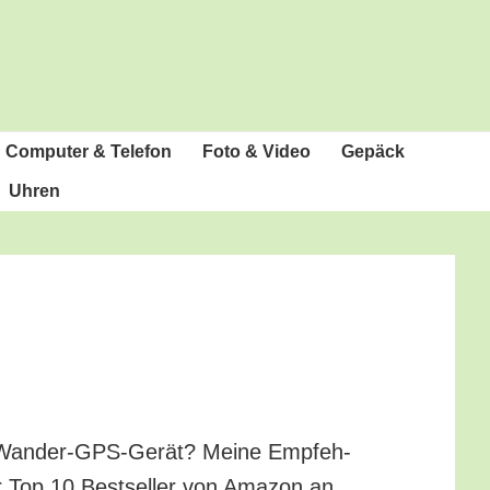
Com­pu­ter & Telefon
Foto & Video
Gepäck
Uhren
e Wan­der-GPS-Gerät? Mei­ne Emp­feh­
er Top 10 Best­sel­ler von Ama­zon an.