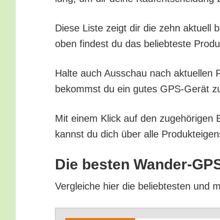
Die­se Lis­te zeigt dir die zehn aktu­el
oben fin­dest du das belieb­tes­te Pro­d
Hal­te auch Aus­schau nach aktu­el­len Pr
bekommst du ein gutes GPS-Gerät zum
Mit einem Klick auf den zuge­hö­ri­gen 
kannst du dich über alle Pro­duk­tei­gen
Die bes­ten Wan­der-GPS
Ver­glei­che hier die belieb­tes­ten un