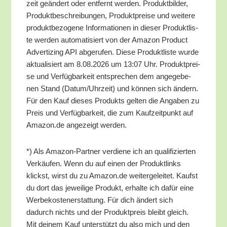
zeit geän­dert oder ent­fernt wer­den. Pro­dukt­bil­der,
Pro­dukt­be­schrei­bun­gen, Pro­dukt­prei­se und wei­te­re
pro­dukt­be­zo­ge­ne Infor­ma­tio­nen in die­ser Pro­dukt­lis­
te wer­den auto­ma­ti­siert von der Ama­zon Pro­duct
Adver­tiz­ing API abge­ru­fen. Die­se Pro­dukt­lis­te wur­de
aktua­li­siert am 8.08.2026 um 13:07 Uhr. Pro­dukt­prei­
se und Ver­füg­bar­keit ent­spre­chen dem ange­ge­be­
nen Stand (Datum/​Uhrzeit) und kön­nen sich ändern.
Für den Kauf die­ses Pro­dukts gel­ten die Anga­ben zu
Preis und Ver­füg­bar­keit, die zum Kauf­zeit­punkt auf
Amazon.de ange­zeigt werden.
*) Als Ama­zon-Part­ner ver­die­ne ich an qua­li­fi­zier­ten
Ver­käu­fen. Wenn du auf einen der Pro­dukt­links
klickst, wirst du zu Amazon.de wei­ter­ge­lei­tet. Kaufst
du dort das jewei­li­ge Pro­dukt, erhal­te ich dafür eine
Wer­be­kos­ten­er­stat­tung. Für dich ändert sich
dadurch nichts und der Pro­dukt­preis bleibt gleich.
Mit dei­nem Kauf unter­stützt du also mich und den