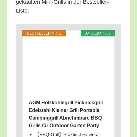
ge­kauf­ten Mini-Grills in der Bestseller-
Liste.
BEST­SEL­LER NR. 1
ANGE­BOT: 3%
AGM Holz­koh­le­grill Pick­nick­grill
Edel­stahl Klei­ner Grill Por­ta­ble
Cam­ping­grill Abnehm­ba­re BBQ
Grills für Out­door Gar­ten Party
【BBQ-Grill】Praktisches Gerät