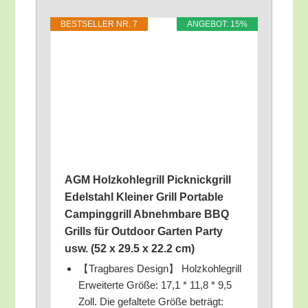
BEST­SEL­LER NR. 7
ANGE­BOT: 15%
AGM Holz­koh­le­grill Pick­nick­grill
Edel­stahl Klei­ner Grill Por­ta­ble
Cam­ping­grill Abnehm­ba­re BBQ
Grills für Out­door Gar­ten Par­ty
usw. (52 x 29.5 x 22.2 cm)
【Trag­ba­res Design】 Holz­koh­le­grill
Erwei­ter­te Grö­ße: 17,1 * 11,8 * 9,5
Zoll. Die gefal­te­te Grö­ße beträgt: