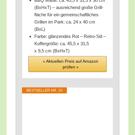
BBQ Maße: ca. 45,5 x 31,5 x 30 cm
(BxHxT) – aus­rei­chend gro­ße Grill­
flä­che für ein gemein­schaft­li­ches
Gril­len im Park: ca. 24 x 40 cm
(BxL)
Far­be: glän­zen­des Rot – Retro-Stil –
Kof­fer­grö­ße: ca. 45,5 x 31,5
x 9,5 cm (BxHxT)
» Aktu­el­len Preis auf Ama­zon
prü­fen »
BEST­SEL­LER NR. 10