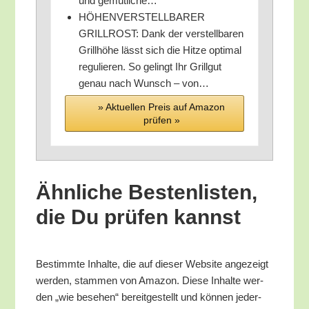
und gemütliche…
HÖHENVERSTELLBARER
GRILLROST: Dank der ver­stell­ba­ren
Grill­hö­he lässt sich die Hit­ze opti­mal
regu­lie­ren. So gelingt Ihr Grill­gut
genau nach Wunsch – von…
» Aktu­el­len Preis auf Ama­zon
prü­fen »
Ähn­li­che Bes­ten­lis­ten,
die Du prü­fen kannst
Bestimm­te Inhal­te, die auf die­ser Web­site ange­zeigt
wer­den, stam­men von Ama­zon. Die­se Inhal­te wer­
den „wie bese­hen“ bereit­ge­stellt und kön­nen jeder­