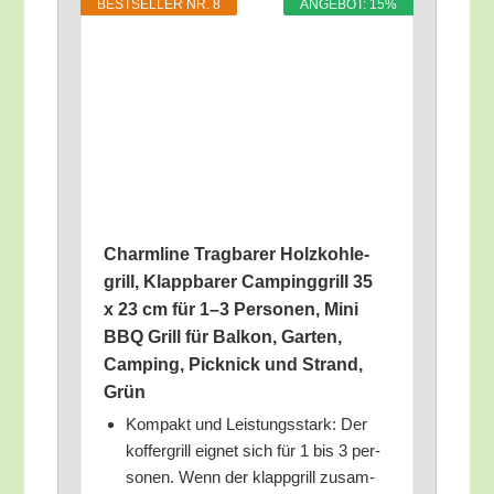
BEST­SEL­LER NR. 8
ANGE­BOT: 15%
Charm­li­ne Trag­ba­rer Holz­koh­le­
grill, Klapp­ba­rer Cam­ping­grill 35
x 23 cm für 1–3 Per­so­nen, Mini
BBQ Grill für Bal­kon, Gar­ten,
Cam­ping, Pick­nick und Strand,
Grün
Kom­pakt und Leis­tungs­stark: Der
kof­fer­grill eig­net sich für 1 bis 3 per­
so­nen. Wenn der klapp­grill zusam­