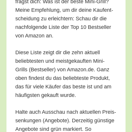
fragst dich: Was ist der bes­te Mini-Grill?
Mei­ne Emp­feh­lung, um dir dei­ne Kauf­ent­
schei­dung zu erleich­tern: Schau dir die
nach­fol­gen­de Lis­te der Top 10 Best­sel­ler
von Ama­zon an.
Die­se Lis­te zeigt dir die zehn aktu­ell
belieb­tes­ten und meist­ge­kauf­ten Mini-
Grills (Best­sel­ler) von Amazon.de. Ganz
oben fin­dest du das belieb­tes­te Pro­dukt,
das für vie­le Käu­fer das bes­te ist und am
häu­figs­ten gekauft wurde.
Hal­te auch Aus­schau nach aktu­el­len Preis­
sen­kun­gen (Ange­bo­te). Der­zei­tig güns­ti­ge
Ange­bo­te sind grün mar­kiert. So