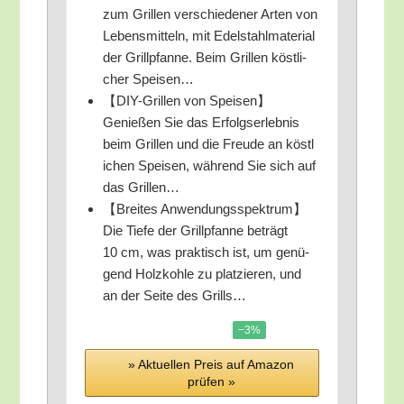
zum Gril­len ver­schie­de­ner Arten von
Lebens­mit­teln, mit Edel­stahl­ma­te­ri­al
der Grill­pfan­ne. Beim Gril­len köst­li­
cher Speisen…
【DIY-Gril­len von Speisen】
Genießen Sie das Erfolgs­er­leb­nis
beim Gril­len und die Freu­de an köst­l
i­chen Spei­sen, wäh­rend Sie sich auf
das Grillen…
【Brei­tes Anwendungsspektrum】
Die Tie­fe der Grill­pfan­ne beträgt
10 cm, was prak­tisch ist, um genü­
gend Holz­koh­le zu plat­zie­ren, und
an der Sei­te des Grills…
−3%
» Aktu­el­len Preis auf Ama­zon
prü­fen »