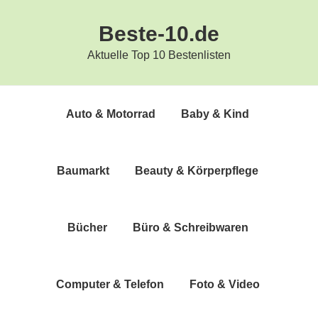
Zur
Zum
Beste-10.de
Hauptnavigation
Inhalt
springen
springen
Aktuelle Top 10 Bestenlisten
Auto & Motorrad
Baby & Kind
Bau­markt
Beau­ty & Körperpflege
Bücher
Büro & Schreibwaren
Com­pu­ter & Telefon
Foto & Video