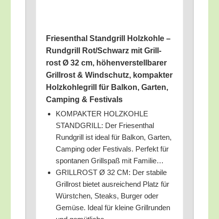
Frie­sen­thal Stand­grill Holz­koh­le –
Rund­grill Rot/​Schwarz mit Grill­
rost Ø 32 cm, höhen­ver­stell­ba­rer
Grill­rost & Wind­schutz, kom­pak­ter
Holz­koh­le­grill für Bal­kon, Gar­ten,
Cam­ping & Festivals
KOMPAKTER HOLZKOHLE
STANDGRILL: Der Frie­sen­thal
Rund­grill ist ide­al für Bal­kon, Gar­ten,
Cam­ping oder Fes­ti­vals. Per­fekt für
spon­ta­nen Grill­spaß mit Familie…
GRILLROST Ø 32 CM: Der sta­bi­le
Grill­rost bie­tet aus­rei­chend Platz für
Würst­chen, Steaks, Bur­ger oder
Gemü­se. Ide­al für klei­ne Grill­run­den