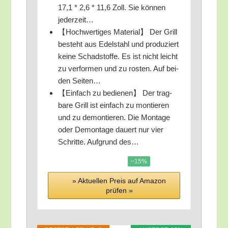
17,1 * 2,6 * 11,6 Zoll. Sie kön­nen
jederzeit…
【Hoch­wer­ti­ges Mate­ri­al】 Der Grill
besteht aus Edel­stahl und pro­du­ziert
kei­ne Schad­stof­fe. Es ist nicht leicht
zu ver­for­men und zu ros­ten. Auf bei­
den Seiten…
【Ein­fach zu bedie­nen】 Der trag­
ba­re Grill ist ein­fach zu mon­tie­ren
und zu demon­tie­ren. Die Mon­ta­ge
oder Demon­ta­ge dau­ert nur vier
Schrit­te. Auf­grund des…
−15%
» Aktu­el­len Preis auf Ama­zon
prü­fen »