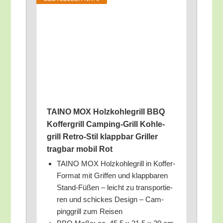
TAINO MOX Holz­koh­le­grill BBQ
Kof­fer­grill Cam­ping-Grill Koh­le­
grill Retro-Stil klapp­bar Gril­ler
trag­bar mobil Rot
TAINO MOX Holz­koh­le­grill in Kof­fer-
For­mat mit Grif­fen und klapp­ba­ren
Stand-Füßen – leicht zu trans­por­tie­
ren und schi­ckes Design – Cam­
ping­grill zum Reisen