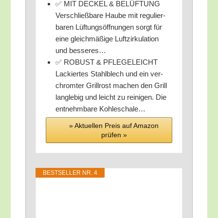
✅ MIT DECKEL & BELÜFTUNG
Ver­schließ­ba­re Hau­be mit regu­lier­
ba­ren Lüf­tungs­öff­nun­gen sorgt für
eine gleich­mä­ßi­ge Luft­zir­ku­la­ti­on
und besseres…
✅ ROBUST & PFLEGELEICHT
Lackier­tes Stahl­blech und ein ver­
chrom­ter Grill­rost machen den Grill
lang­le­big und leicht zu rei­ni­gen. Die
ent­nehm­ba­re Kohleschale…
» Aktu­el­len Preis auf Ama­zon
prü­fen »
BEST­SEL­LER NR. 4