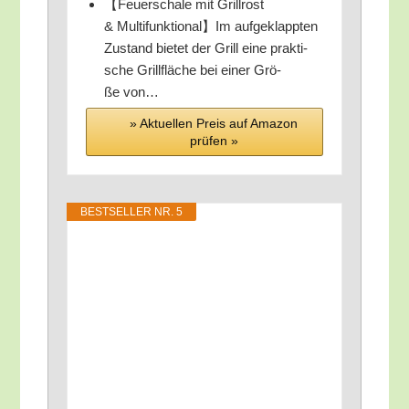
【Feu­er­scha­le mit Grill­rost
& Multifunktional】Im auf­ge­klapp­ten
Zustand bie­tet der Grill eine prak­ti­
sche Grill­flä­che bei einer Grö­
ße von…
» Aktu­el­len Preis auf Ama­zon
prü­fen »
BEST­SEL­LER NR. 5