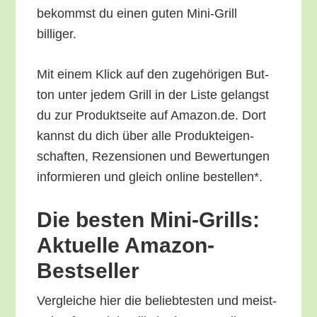
bekommst du einen guten Mini-Grill
billiger.
Mit einem Klick auf den zuge­hö­ri­gen But­
ton unter jedem Grill in der Lis­te gelangst
du zur Pro­dukt­sei­te auf Amazon.de. Dort
kannst du dich über alle Pro­duk­tei­gen­
schaf­ten, Rezen­sio­nen und Bewer­tun­gen
infor­mie­ren und gleich online bestellen*.
Die bes­ten Mini-Grills:
Aktu­el­le Amazon-
Bestseller
Ver­glei­che hier die belieb­tes­ten und meist­