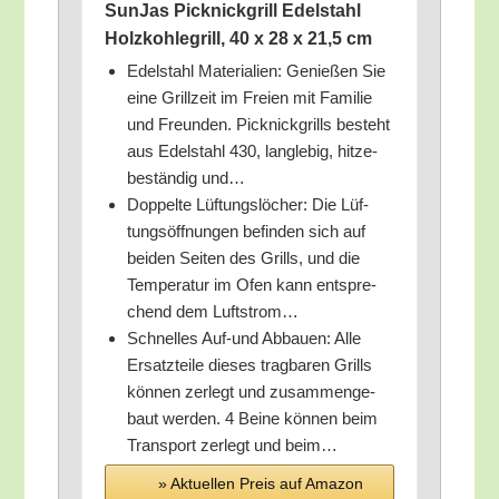
Sun­Jas Pick­nick­grill Edel­stahl
Holz­koh­le­grill, 40 x 28 x 21,5 cm
Edel­stahl Mate­ria­li­en: Genie­ßen Sie
eine Grill­zeit im Frei­en mit Fami­lie
und Freun­den. Pick­nick­grills besteht
aus Edel­stahl 430, lang­le­big, hit­ze­
be­stän­dig und…
Dop­pel­te Lüf­tungs­lö­cher: Die Lüf­
tungs­öff­nun­gen befin­den sich auf
bei­den Sei­ten des Grills, und die
Tem­pe­ra­tur im Ofen kann ent­spre­
chend dem Luftstrom…
Schnel­les Auf-und Abbau­en: Alle
Ersatz­tei­le die­ses trag­ba­ren Grills
kön­nen zer­legt und zusam­men­ge­
baut wer­den. 4 Bei­ne kön­nen beim
Trans­port zer­legt und beim…
» Aktu­el­len Preis auf Ama­zon