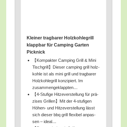
Klei­ner trag­ba­rer Holz­koh­le­grill
klapp­bar für Cam­ping Gar­ten
Picknick
【Kom­pak­ter Cam­ping Grill & Mini
Tischgrill】Dieser cam­ping grill holz­
koh­le ist als mini grill und trag­ba­rer
Holz­koh­le­grill kon­zi­piert. Im
zusammengeklappten…
【4‑Stufige Hit­ze­ver­stel­lung für prä­
zi­ses Grillen】Mit der 4‑stufigen
Höhen- und Hit­ze­ver­stel­lung lässt
sich die­ser bbq grill fle­xi­bel anpas­
sen – ideal…