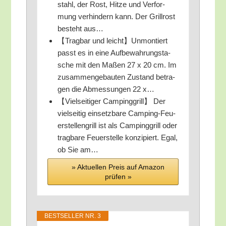
stahl, der Rost, Hit­ze und Ver­for­
mung ver­hin­dern kann. Der Grill­rost
besteht aus…
【Trag­bar und leicht】Unmontiert
passt es in eine Auf­be­wah­rungs­ta­
sche mit den Maßen 27 x 20 cm. Im
zusam­men­ge­bau­ten Zustand betra­
gen die Abmes­sun­gen 22 x…
【Viel­sei­ti­ger Cam­ping­grill】 Der
viel­sei­tig ein­setz­ba­re Cam­ping-Feu­
er­stel­len­grill ist als Cam­ping­grill oder
trag­ba­re Feu­er­stel­le kon­zi­piert. Egal,
ob Sie am…
» Aktu­el­len Preis auf Ama­zon
prü­fen »
BEST­SEL­LER NR. 3