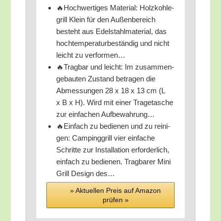
🔥Hoch­wer­ti­ges Mate­ri­al: Holz­koh­le­
grill Klein für den Außen­be­reich
besteht aus Edel­stahl­ma­te­ri­al, das
hoch­tem­pe­ra­tur­be­stän­dig und nicht
leicht zu verformen…
🔥Trag­bar und leicht: Im zusam­men­
ge­bau­ten Zustand betra­gen die
Abmes­sun­gen 28 x 18 x 13 cm (L
x B x H). Wird mit einer Tra­ge­ta­sche
zur ein­fa­chen Aufbewahrung…
🔥Ein­fach zu bedie­nen und zu rei­ni­
gen: Cam­ping­grill vier ein­fa­che
Schrit­te zur Instal­la­ti­on erfor­der­lich,
ein­fach zu bedie­nen. Trag­ba­rer Mini
Grill Design des…
» Aktu­el­len Preis auf Ama­zon
prü­fen »