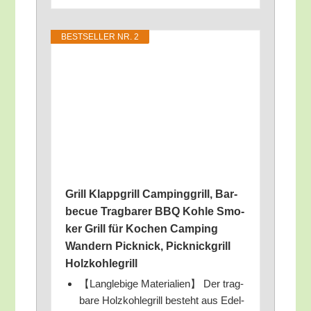
BEST­SEL­LER NR. 2
Grill Klapp­grill Cam­ping­grill, Bar­
be­cue Trag­ba­rer BBQ Koh­le Smo­
ker Grill für Kochen Cam­ping
Wan­dern Pick­nick, Pick­nick­grill
Holzkohlegrill
【Lang­le­bi­ge Mate­ria­li­en】 Der trag­
ba­re Holz­koh­le­grill besteht aus Edel­