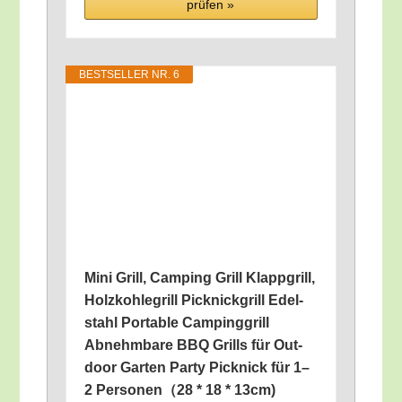
prü­fen »
BEST­SEL­LER NR. 6
Mini Grill, Cam­ping Grill Klapp­grill,
Holz­koh­le­grill Pick­nick­grill Edel­
stahl Por­ta­ble Cam­ping­grill
Abnehm­ba­re BBQ Grills für Out­
door Gar­ten Par­ty Pick­nick für 1–
2 Personen（28 * 18 * 13cm)