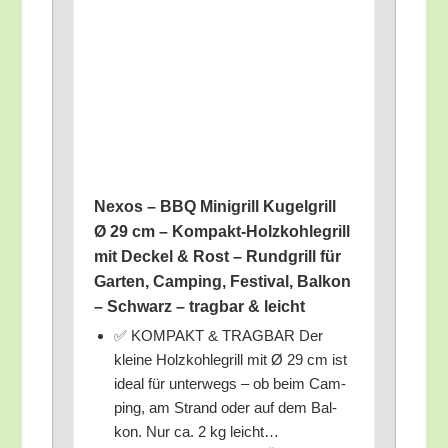
Nexos – BBQ Mini­grill Kugel­grill
Ø 29 cm – Kom­pakt-Holz­koh­le­grill
mit Deckel & Rost – Rund­grill für
Gar­ten, Cam­ping, Fes­ti­val, Bal­kon
– Schwarz – trag­bar & leicht
✅ KOMPAKT & TRAGBAR Der
klei­ne Holz­koh­le­grill mit Ø 29 cm ist
ide­al für unter­wegs – ob beim Cam­
ping, am Strand oder auf dem Bal­
kon. Nur ca. 2 kg leicht…