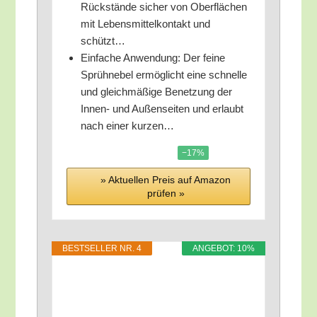
Rück­stän­de sicher von Ober­flä­chen
mit Lebens­mit­tel­kon­takt und
schützt…
Ein­fa­che Anwen­dung: Der fei­ne
Sprüh­ne­bel ermög­licht eine schnel­le
und gleich­mä­ßi­ge Benet­zung der
Innen- und Außen­sei­ten und erlaubt
nach einer kurzen…
−17%
» Aktu­el­len Preis auf Ama­zon
prü­fen »
BEST­SEL­LER NR. 4
ANGE­BOT: 10%