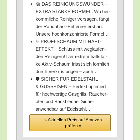
🚀 DAS REINIGUNGSWUNDER –
EXTRA STARKE FORMEL: Wo her­
kömm­li­che Rei­ni­ger ver­sa­gen, fängt
der Rauch­harz-Ent­fer­ner erst an.
Unse­re hoch­kon­zen­trier­te Formel…
✨ PROFI-SCHAUM MIT HAFT-
EFFEKT – Schluss mit weg­lau­fen­
den Rei­ni­gern! Der extrem haft­star­
ke Aktiv-Schaum frisst sich förm­lich
durch Ver­krus­tun­gen – auch…
🛡️ SICHER FÜR EDELSTAHL
& GUSSEISEN – Per­fekt opti­miert
für hoch­wer­ti­ge Gas­grills, Räu­cher­
öfen und Back­ble­che. Sicher
anwend­bar auf Edelstahl…
» Aktu­el­len Preis auf Ama­zon
prü­fen »