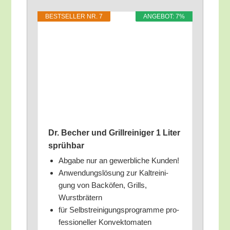
BEST­SEL­LER NR. 7
ANGE­BOT: 7%
Dr. Becher und Grill­rei­ni­ger 1 Liter
sprühbar
Abga­be nur an gewerb­li­che Kunden!
Anwen­dungs­lö­sung zur Kalt­rei­ni­
gung von Back­öfen, Grills,
Wurstbrätern
für Selbst­rei­ni­gungs­pro­gram­me pro­
fes­sio­nel­ler Konvektomaten