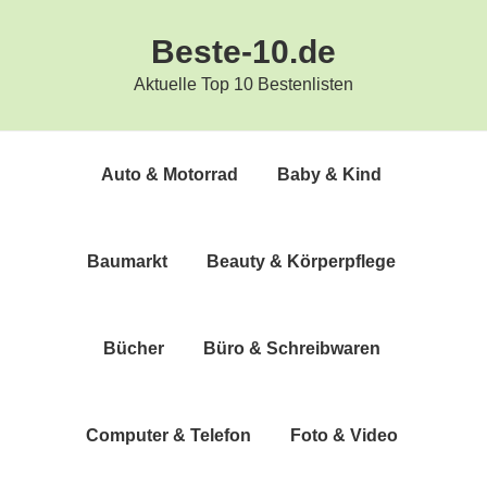
Zur
Zum
Beste-10.de
Hauptnavigation
Inhalt
springen
springen
Aktuelle Top 10 Bestenlisten
Auto & Motorrad
Baby & Kind
Bau­markt
Beau­ty & Körperpflege
Bücher
Büro & Schreibwaren
Com­pu­ter & Telefon
Foto & Video