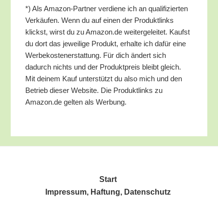
*) Als Ama­zon-Part­ner ver­die­ne ich an qua­li­fi­zier­ten
Ver­käu­fen. Wenn du auf einen der Pro­dukt­links
klickst, wirst du zu Amazon.de wei­ter­ge­lei­tet. Kaufst
du dort das jewei­li­ge Pro­dukt, erhal­te ich dafür eine
Wer­be­kos­ten­er­stat­tung. Für dich ändert sich
dadurch nichts und der Pro­dukt­preis bleibt gleich.
Mit dei­nem Kauf unter­stützt du also mich und den
Betrieb die­ser Web­site. Die Pro­dukt­links zu
Amazon.de gel­ten als Werbung.
Start
Impres­sum, Haf­tung, Datenschutz