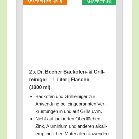
BEST­SEL­LER NR. 5
ANGE­BOT: 4%
2 x Dr. Becher Back­ofen- & Grill­
rei­ni­ger – 1 Liter | Fla­sche
(1000 ml)
Back­ofen und Grill­rei­ni­ger zur
Anwen­dung bei ein­ge­brann­ten Ver­
krus­tun­gen in und auf Grills uvm.
Nicht auf lackier­ten Ober­flä­chen,
Zink, Alu­mi­ni­um und ande­ren alka­li­
emp­find­li­chen Mate­ria­li­en anwenden