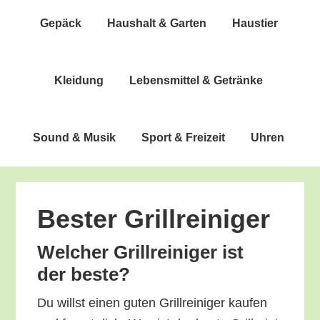
Gepäck
Haus­halt & Garten
Haus­tier
Klei­dung
Lebens­mit­tel & Getränke
Sound & Musik
Sport & Freizeit
Uhren
Bes­ter Grillreiniger
Wel­cher Grill­rei­ni­ger ist
der beste?
Du willst einen guten Grill­rei­ni­ger kau­fen