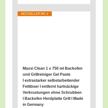
BEST­SEL­LER NR. 2
Maxxi Clean 1 x 750 ml Back­ofen
und Grill­rei­ni­ger Gel Pas­te
I extrastar­ker selbst­ar­bei­ten­der
Fett­lö­ser I ent­fernt hart­nä­cki­ge
Ver­krus­tun­gen ohne Schrub­ben
I Back­ofen Herd­plat­te Grill I Made
in Germany