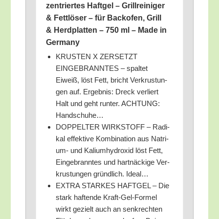
zen­trier­tes Haft­gel – Grill­rei­ni­ger
& Fett­lö­ser – für Back­ofen, Grill
& Herd­plat­ten – 750 ml – Made in
Germany
KRUSTEN X ZERSETZT
EINGEBRANNTES – spal­tet
Eiweiß, löst Fett, bricht Ver­krus­tun­
gen auf. Ergeb­nis: Dreck ver­liert
Halt und geht run­ter. ACHTUNG:
Handschuhe…
DOPPELTER WIRKSTOFF – Radi­
kal effek­ti­ve Kom­bi­na­ti­on aus Natri­
um- und Kali­um­hy­dr­o­xid löst Fett,
Ein­ge­brann­tes und hart­nä­cki­ge Ver­
krus­tun­gen gründ­lich. Ideal…
EXTRA STARKES HAFTGEL – Die
stark haf­ten­de Kraft-Gel-For­mel
wirkt gezielt auch an senk­rech­ten