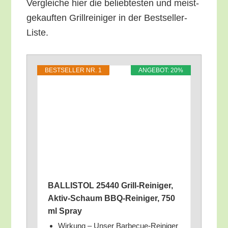
Ver­glei­che hier die belieb­tes­ten und meist­
ge­kauf­ten Grill­rei­ni­ger in der Bestseller-
Liste.
BEST­SEL­LER NR. 1
ANGE­BOT: 20%
BALLISTOL 25440 Grill-Rei­ni­ger,
Aktiv-Schaum BBQ-Rei­ni­ger, 750
ml Spray
Wir­kung – Unser Bar­be­cue-Rei­ni­ger