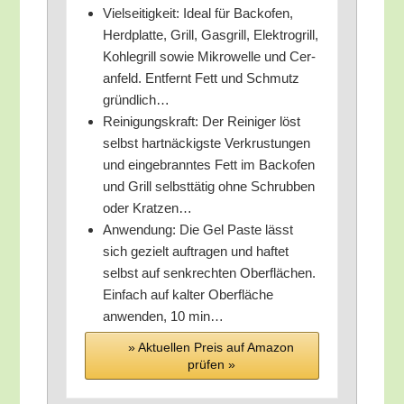
Viel­sei­tig­keit: Ide­al für Back­ofen,
Herd­plat­te, Grill, Gas­grill, Elek­tro­grill,
Koh­le­grill sowie Mikro­wel­le und Cer­
an­feld. Ent­fernt Fett und Schmutz
gründlich…
Rei­ni­gungs­kraft: Der Rei­ni­ger löst
selbst hart­nä­ckigs­te Ver­krus­tun­gen
und ein­ge­brann­tes Fett im Back­ofen
und Grill selbst­tä­tig ohne Schrub­ben
oder Kratzen…
Anwen­dung: Die Gel Pas­te lässt
sich gezielt auf­tra­gen und haf­tet
selbst auf senk­rech­ten Ober­flä­chen.
Ein­fach auf kal­ter Ober­flä­che
anwen­den, 10 min…
» Aktu­el­len Preis auf Ama­zon
prü­fen »