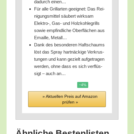
dadurch einen…
Für alle Grill­ar­ten geeig­net: Das Rei­
ni­gungs­mit­tel säu­bert wirk­sam
Elektro‑, Gas- und Holz­koh­le­grills
sowie emp­find­li­che Ober­flä­chen aus
Email­le, Metall…
Dank des beson­de­ren Haft­s­chaums
löst das Spray hart­nä­cki­ge Ver­krus­
tun­gen und kann gezielt auf­ge­tra­gen
wer­den, ohne dass es sich ver­flüs­
sigt – auch an…
−4%
» Aktu­el­len Preis auf Ama­zon
prü­fen »
Ähn­li­che Bes­ten­lis­ten,