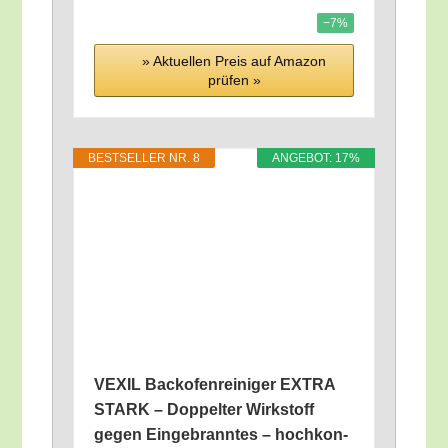
−7%
» Aktu­el­len Preis auf Ama­zon
prü­fen »
BEST­SEL­LER NR. 8
ANGE­BOT: 17%
VEXIL Back­ofen­rei­ni­ger EXTRA
STARK – Dop­pel­ter Wirk­stoff
gegen Ein­ge­brann­tes – hoch­kon­