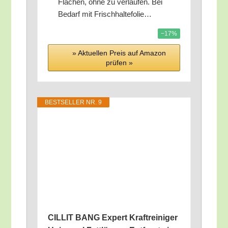
Flä­chen, ohne zu ver­lau­fen. Bei
Bedarf mit Frischhaltefolie…
−17%
» Aktu­el­len Preis auf Ama­zon
prü­fen »
BEST­SEL­LER NR. 9
CILLIT BANG Expert Kraft­rei­ni­ger