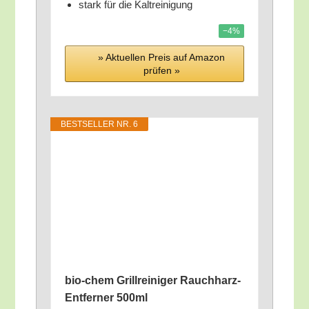
stark für die Kaltreinigung
−4%
» Aktu­el­len Preis auf Ama­zon
prü­fen »
BEST­SEL­LER NR. 6
bio-chem Grill­rei­ni­ger Rauch­harz-
Ent­fer­ner 500ml