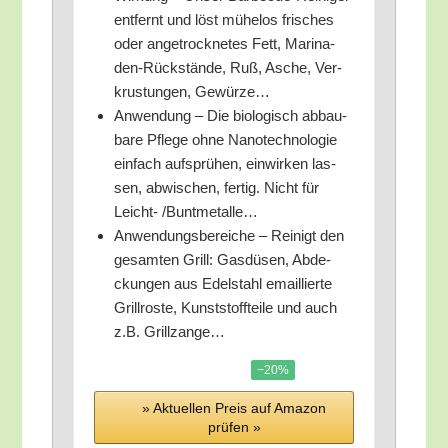
ent­fernt und löst mühe­los fri­sches
oder ange­trock­ne­tes Fett, Mari­na­
den-Rück­stän­de, Ruß, Asche, Ver­
krus­tun­gen, Gewürze…
Anwen­dung – Die bio­lo­gisch abbau­
ba­re Pfle­ge ohne Nano­tech­no­lo­gie
ein­fach auf­sprü­hen, ein­wir­ken las­
sen, abwi­schen, fer­tig. Nicht für
Leicht- /​Bunt­me­tal­le…
Anwen­dungs­be­rei­che – Rei­nigt den
gesam­ten Grill: Gas­dü­sen, Abde­
ckun­gen aus Edel­stahl email­lier­te
Grill­ros­te, Kunst­stoff­tei­le und auch
z.B. Grillzange…
−20%
» Aktu­el­len Preis auf Ama­zon
prü­fen »