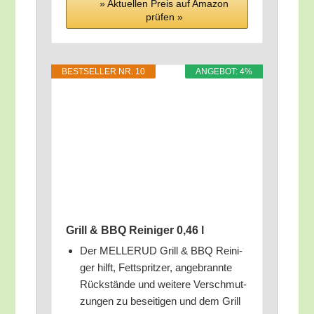
» Aktu­el­len Preis auf Ama­zon
prü­fen »
BEST­SEL­LER NR. 10
ANGE­BOT: 4%
Grill & BBQ Rei­ni­ger 0,46 l
Der MELLERUD Grill & BBQ Rei­ni­
ger hilft, Fett­sprit­zer, ange­brann­te
Rück­stän­de und wei­te­re Ver­schmut­
zun­gen zu besei­ti­gen und dem Grill