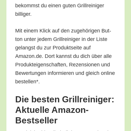
bekommst du einen guten Grill­rei­ni­ger
billiger.
Mit einem Klick auf den zuge­hö­ri­gen But­
ton unter jedem Grill­rei­ni­ger in der Lis­te
gelangst du zur Pro­dukt­sei­te auf
Amazon.de. Dort kannst du dich über alle
Pro­duk­tei­gen­schaf­ten, Rezen­sio­nen und
Bewer­tun­gen infor­mie­ren und gleich online
bestellen*.
Die bes­ten Grill­rei­ni­ger:
Aktu­el­le Amazon-
Bestseller