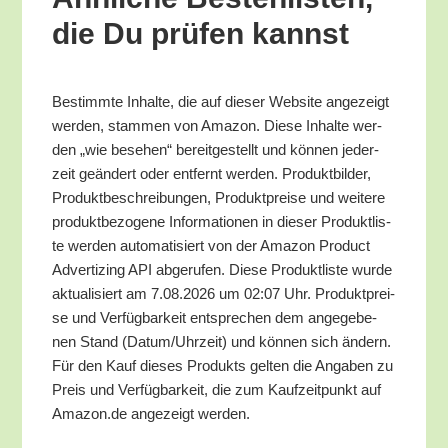
die Du prü­fen kannst
Bestimm­te Inhal­te, die auf die­ser Web­site ange­zeigt
wer­den, stam­men von Ama­zon. Die­se Inhal­te wer­
den „wie bese­hen“ bereit­ge­stellt und kön­nen jeder­
zeit geän­dert oder ent­fernt wer­den. Pro­dukt­bil­der,
Pro­dukt­be­schrei­bun­gen, Pro­dukt­prei­se und wei­te­re
pro­dukt­be­zo­ge­ne Infor­ma­tio­nen in die­ser Pro­dukt­lis­
te wer­den auto­ma­ti­siert von der Ama­zon Pro­duct
Adver­tiz­ing API abge­ru­fen. Die­se Pro­dukt­lis­te wur­de
aktua­li­siert am 7.08.2026 um 02:07 Uhr. Pro­dukt­prei­
se und Ver­füg­bar­keit ent­spre­chen dem ange­ge­be­
nen Stand (Datum/​Uhrzeit) und kön­nen sich ändern.
Für den Kauf die­ses Pro­dukts gel­ten die Anga­ben zu
Preis und Ver­füg­bar­keit, die zum Kauf­zeit­punkt auf
Amazon.de ange­zeigt werden.