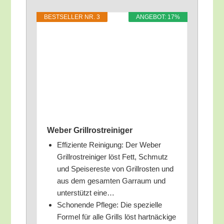
BEST­SEL­LER NR. 3
ANGE­BOT: 17%
Weber Grillrostreiniger
Effi­zi­en­te Rei­ni­gung: Der Weber
Grill­rost­rei­ni­ger löst Fett, Schmutz
und Spei­se­res­te von Grill­ros­ten und
aus dem gesam­ten Gar­raum und
unter­stützt eine…
Scho­nen­de Pfle­ge: Die spe­zi­el­le
For­mel für alle Grills löst hart­nä­cki­ge