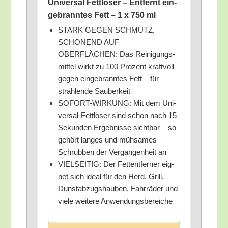
Uni­ver­sal Fett­lö­ser – Ent­fernt ein­
ge­brann­tes Fett – 1 x 750 ml
STARK GEGEN SCHMUTZ,
SCHONEND AUF
OBERFLÄCHEN: Das Rei­ni­gungs­
mit­tel wirkt zu 100 Pro­zent kraft­voll
gegen ein­ge­brann­tes Fett – für
strah­len­de Sauberkeit
SOFORT-WIRKUNG: Mit dem Uni­
ver­sal-Fett­lö­ser sind schon nach 15
Sekun­den Ergeb­nis­se sicht­bar – so
gehört lan­ges und müh­sa­mes
Schrub­ben der Ver­gan­gen­heit an
VIELSEITIG: Der Fett­ent­fer­ner eig­
net sich ide­al für den Herd, Grill,
Dunst­ab­zugs­hau­ben, Fahr­rä­der und
vie­le wei­te­re Anwendungsbereiche