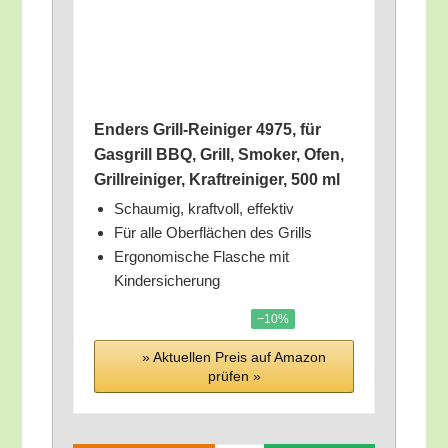
Enders Grill-Rei­ni­ger 4975, für
Gas­grill BBQ, Grill, Smo­ker, Ofen,
Grill­rei­ni­ger, Kraft­rei­ni­ger, 500 ml
Schau­mig, kraft­voll, effektiv
Für alle Ober­flä­chen des Grills
Ergo­no­mi­sche Fla­sche mit
Kindersicherung
−10%
» Aktu­el­len Preis auf Ama­zon
prü­fen »