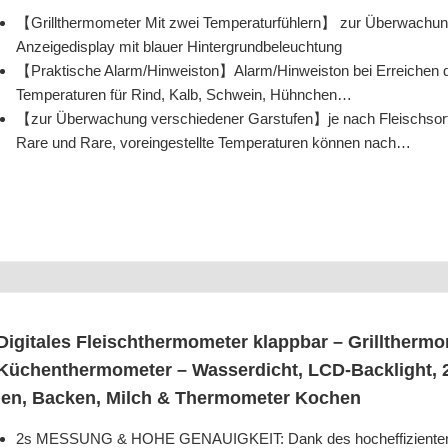
【Grill­ther­mo­me­ter Mit zwei Tem­pe­ra­tur­füh­lern】 zur Über­wa­chung 
Anzei­ge­dis­play mit blau­er Hintergrundbeleuchtung
【Prak­ti­sche Alarm/Hinweiston】Alarm/Hinweiston bei Errei­chen der ein­
Tem­pe­ra­tu­ren für Rind, Kalb, Schwein, Hühnchen…
【zur Über­wa­chung ver­schie­de­ner Garstufen】je nach Fleisch­sor
Rare und Rare, vor­ein­ge­stell­te Tem­pe­ra­tu­ren kön­nen nach…
Digi­ta­les Fleisch­ther­mo­me­ter klapp­bar – Grill­ther­mo­
Küchen­ther­mo­me­ter – Was­ser­dicht, LCD-Back­light, 
len, Backen, Milch & Ther­mo­me­ter Kochen
2s MESSUNG & HOHE GENAUIGKEIT: Dank des hoch­ef­fi­zi­en­ten Sen