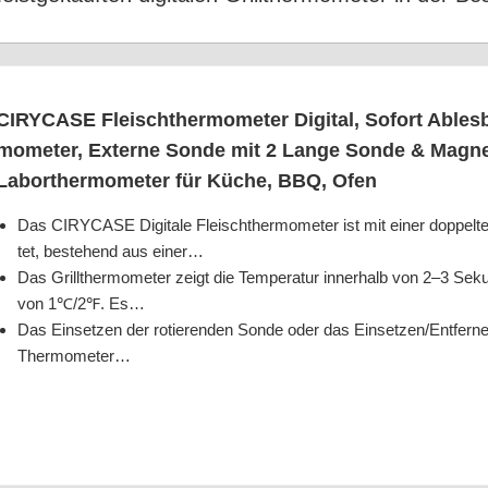
CIRYCASE Fleisch­ther­mo­me­ter Digi­tal, Sofort Ables­ba­
mo­me­ter, Exter­ne Son­de mit 2 Lan­ge Son­de & Magnet,
Labor­t­her­mo­me­ter für Küche, BBQ, Ofen
Das CIRYCASE Digi­ta­le Fleisch­ther­mo­me­ter ist mit einer dop­pel­te
tet, bestehend aus einer…
Das Grill­ther­mo­me­ter zeigt die Tem­pe­ra­tur inner­halb von 2–3 Sek
von 1℃/2℉. Es…
Das Ein­set­zen der rotie­ren­den Son­de oder das Einsetzen/​Entferne
Thermometer…