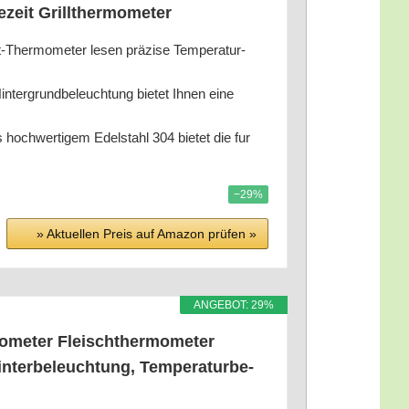
se­zeit Grillthermometer
er­mo­me­ter lesen prä­zi­se Tem­pe­ra­tur­
­ter­grund­be­leuch­tung bie­tet Ihnen eine
ch­wer­ti­gem Edel­stahl 304 bie­tet die fur
−29%
» Aktu­el­len Preis auf Ama­zon prü­fen »
ANGE­BOT: 29%
o­me­ter Fleisch­ther­mo­me­ter
ter­be­leuch­tung, Tem­pe­ra­tur­be­