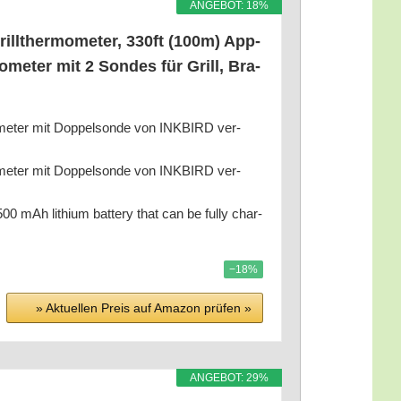
ANGE­BOT: 18%
rill­ther­mo­me­ter, 330ft (100m) App-
­me­ter mit 2 Son­des für Grill, Bra­
r­mo­me­ter mit Dop­pel­son­de von INKBIRD ver­
r­mo­me­ter mit Dop­pel­son­de von INKBIRD ver­
0 mAh lithi­um bat­tery that can be ful­ly char­
−18%
» Aktu­el­len Preis auf Ama­zon prü­fen »
ANGE­BOT: 29%