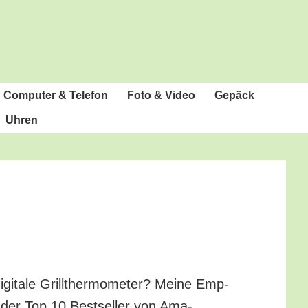
Com­pu­ter & Telefon
Foto & Video
Gepäck
Uhren
igi­ta­le Grill­ther­mo­me­ter? Mei­ne Emp­
te der Top 10 Best­sel­ler von Ama­