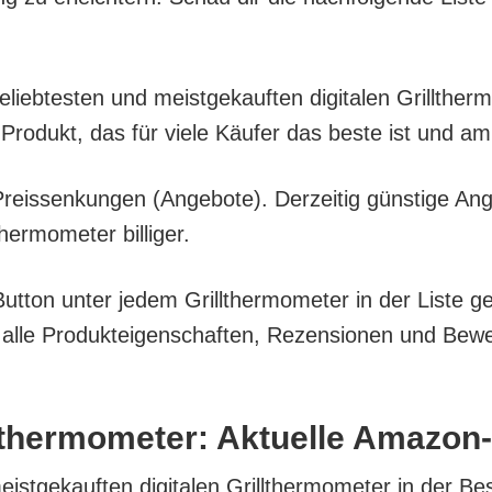
belieb­tes­ten und meist­ge­kauf­ten digi­ta­len Grill­the
Pro­dukt, das für vie­le Käu­fer das bes­te ist und a
eis­sen­kun­gen (Ange­bo­te). Der­zei­tig güns­ti­ge An
er­mo­me­ter billiger.
t­ton unter jedem Grill­ther­mo­me­ter in der Lis­te ge
e Pro­duk­tei­gen­schaf­ten, Rezen­sio­nen und Bewer­
ll­ther­mo­me­ter: Aktu­el­le Amazo
ist­ge­kauf­ten digi­ta­len Grill­ther­mo­me­ter in der Be