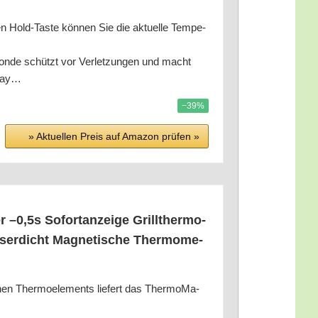
-Tas­te kön­nen Sie die aktu­el­le Tem­pe­
 schützt vor Ver­let­zun­gen und macht
play…
−39%
» Aktu­el­len Preis auf Ama­zon prü­fen »
r –0,5s Sofortan­zei­ge Grill­ther­mo­
er­dicht Magne­ti­sche Ther­mo­me­
en Ther­mo­ele­ments lie­fert das Ther­mo­Ma­