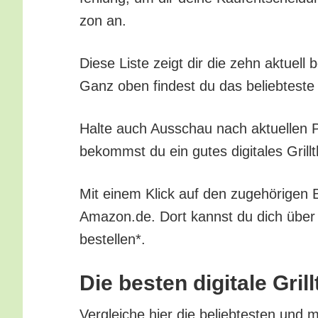
zon an.
Die­se Lis­te zeigt dir die zehn aktu­ell 
Ganz oben fin­dest du das belieb­tes­te 
Hal­te auch Aus­schau nach aktu­el­len Pr
bekommst du ein gutes digi­ta­les Grill­th
Mit einem Klick auf den zuge­hö­ri­gen Bu
Amazon.de. Dort kannst du dich über all
bestellen*.
Die bes­ten digi­ta­le Gri
Ver­glei­che hier die belieb­tes­ten und me