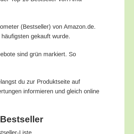
r­mo­me­ter (Best­sel­ler) von Amazon.de.
m häu­figs­ten gekauft wurde.
ge­bo­te sind grün mar­kiert. So
langst du zur Pro­dukt­sei­te auf
tun­gen infor­mie­ren und gleich online
n-Bestseller
stseller-Liste.