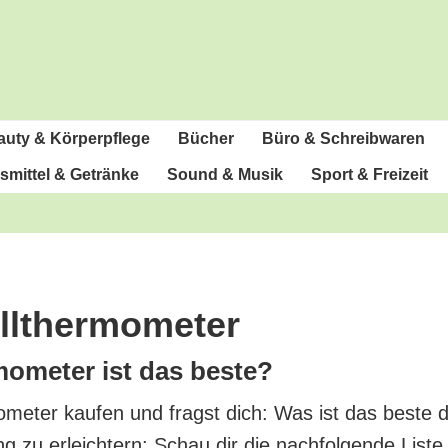
u­ty & Körperpflege
Bücher
Büro & Schreibwaren
­mit­tel & Getränke
Sound & Musik
Sport & Freizeit
rillthermometer
r­mo­me­ter ist das beste?
­mo­me­ter kau­fen und fragst dich: Was ist das bes­te d
ng zu erleich­tern: Schau dir die nach­fol­gen­de Lis­