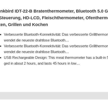
Inkbird IDT-22‑B Bra­ten­ther­mo­me­ter, Blue­tooth 5.0 G
Steue­rung, HD-LCD, Fleisch­ther­mo­me­ter, Ofen­ther­mo
ten, Gril­len und Kochen
Ver­bes­ser­te Blue­tooth-Kon­nek­ti­vi­tät: Das ver­bes­ser­te Grill­the
wen­det die neu­es­te draht­lo­se Bluetooth…
Ver­bes­ser­te Blue­tooth-Kon­nek­ti­vi­tät: Das ver­bes­ser­te Grill­the
wen­det die neu­es­te draht­lo­se Bluetooth…
USB Rech­ar­geable Design: This meat ther­mo­me­ter has a built-in 50
ged in about 2 hours, and lasts 45 hours in low…