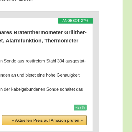
ANGE­BOT: 27%
res Bra­ten­ther­mo­me­ter Grill­ther­
 Alarm­funk­ti­on, Ther­mo­me­ter
n Son­de aus rost­frei­em Stahl 304 aus­ge­stat­
un­den an und bie­tet eine hohe Genau­ig­keit
n der kabel­ge­bun­de­nen Son­de schal­tet das
−27%
» Aktu­el­len Preis auf Ama­zon prü­fen »