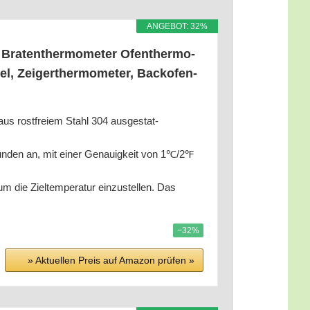
ANGE­BOT: 32%
ra­ten­ther­mo­me­ter Ofen­ther­mo­
l, Zei­ger­ther­mo­me­ter, Back­ofen­
 aus rost­frei­em Stahl 304 aus­ge­stat­
ekun­den an, mit einer Genau­ig­keit von 1℃/2℉
ie Ziel­tem­pe­ra­tur ein­zu­stel­len. Das
−32%
» Aktu­el­len Preis auf Ama­zon prü­fen »