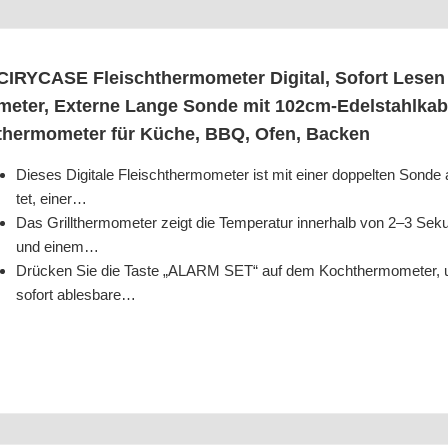
CIRYCASE Fleisch­ther­mo­me­ter Digi­tal, Sofort Lesen B
me­ter, Exter­ne Lan­ge Son­de mit 102cm-Edel­stahl­ka­be
ther­mo­me­ter für Küche, BBQ, Ofen, Backen
Die­ses Digi­ta­le Fleisch­ther­mo­me­ter ist mit einer dop­pel­ten Son­de
tet, einer…
Das Grill­ther­mo­me­ter zeigt die Tem­pe­ra­tur inner­halb von 2–3 S
und einem…
Drü­cken Sie die Tas­te „ALARM SET“ auf dem Koch­ther­mo­me­ter, um d
sofort ablesbare…