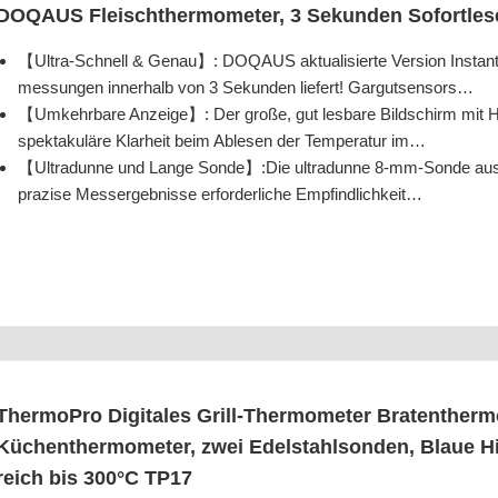
DOQAUS Fleisch­ther­mo­me­ter, 3 Sekun­den Sofort­le­
【Ultra-Schnell & Genau】: DOQAUS aktua­li­sier­te Ver­si­on Instant-Th
mes­sun­gen inner­halb von 3 Sekun­den lie­fert! Gargutsensors…
【Umkehr­ba­re Anzei­ge】: Der gro­ße, gut les­ba­re Bild­schirm mit Hin
spek­ta­ku­lä­re Klar­heit beim Able­sen der Tem­pe­ra­tur im…
【Ultra­dun­ne und Lan­ge Sonde】:Die ultra­dun­ne 8‑mm-Son­de aus ho
pra­zi­se Mess­ergeb­nis­se erfor­der­li­che Empfindlichkeit…
Ther­mo­Pro Digi­ta­les Grill-Ther­mo­me­ter Bra­ten­ther­m
Küchen­ther­mo­me­ter, zwei Edel­stahl­son­den, Blaue Hin­
reich bis 300°C TP17