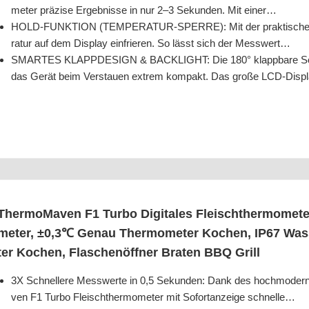
me­ter prä­zi­se Ergeb­nis­se in nur 2–3 Sekun­den. Mit einer…
HOLD-FUNKTION (TEMPERATUR-SPERRE): Mit der prak­ti­schen Hold
ra­tur auf dem Dis­play ein­frie­ren. So lässt sich der Messwert…
SMARTES KLAPPDESIGN & BACKLIGHT: Die 180° klapp­ba­re Son­de
das Gerät beim Ver­stau­en extrem kom­pakt. Das gro­ße LCD-Dis
Ther­mo­Ma­ven F1 Tur­bo Digi­ta­les Fleisch­ther­mo­me­te
me­ter, ±0,3℃ Genau Ther­mo­me­ter Kochen, IP67 Was­s
ter Kochen, Fla­schen­öff­ner Bra­ten BBQ Grill
3X Schnel­le­re Mess­wer­te in 0,5 Sekun­den: Dank des hoch­mo­der­n
ven F1 Tur­bo Fleisch­ther­mo­me­ter mit Sofortan­zei­ge schnelle…