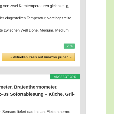
von zwei Kern­tem­pe­ra­tu­ren gleich­zei­tig,
ge­stell­ten Tem­pe­ra­tur, vor­ein­ge­stell­te
­te zwi­schen Well Done, Medi­um, Medi­um
−29%
» Aktu­el­len Preis auf Ama­zon prü­fen »
ANGE­BOT: 39%
me­ter, Bra­ten­ther­mo­me­ter,
2–3s Sofor­tab­le­sung – Küche, Gril­
­sors lie­fert das Instant Fleisch­ther­mo­