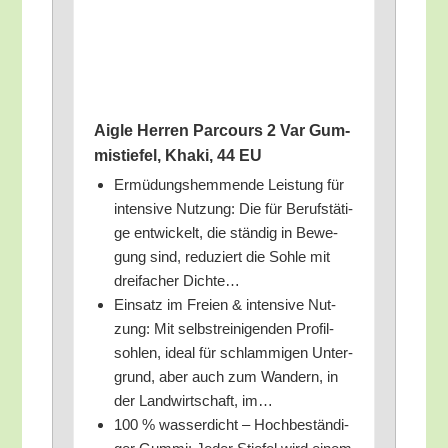
Aigle Her­ren Par­cours 2 Var Gum­
mi­stie­fel, Kha­ki, 44 EU
Ermü­dungs­hem­men­de Leis­tung für
inten­si­ve Nut­zung: Die für Berufs­tä­ti­
ge ent­wi­ckelt, die stän­dig in Bewe­
gung sind, redu­ziert die Soh­le mit
drei­fa­cher Dichte…
Ein­satz im Frei­en & inten­si­ve Nut­
zung: Mit selbst­rei­ni­gen­den Pro­fil­
soh­len, ide­al für schlam­mi­gen Unter­
grund, aber auch zum Wan­dern, in
der Land­wirt­schaft, im…
100 % was­ser­dicht – Hoch­be­stän­di­