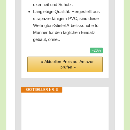
cken­heit und Schutz.
Lang­le­bi­ge Qua­li­tät: Her­ge­stellt aus
stra­pa­zier­fä­hi­gem PVC, sind die­se
Wel­ling­ton-Stie­fel Arbeits­schu­he für
Män­ner für den täg­li­chen Ein­satz
gebaut, ohne…
−20%
» Aktu­el­len Preis auf Ama­zon
prü­fen »
BEST­SEL­LER NR. 8