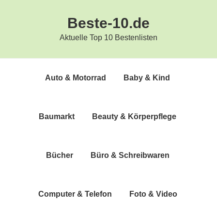
Zur
Zum
Beste-10.de
Hauptnavigation
Inhalt
springen
springen
Aktuelle Top 10 Bestenlisten
Auto & Motorrad
Baby & Kind
Bau­markt
Beau­ty & Körperpflege
Bücher
Büro & Schreibwaren
Com­pu­ter & Telefon
Foto & Video