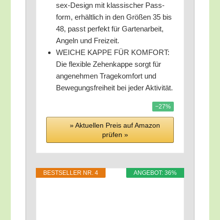
sex-Design mit klas­si­scher Pass­
form, erhält­lich in den Grö­ßen 35 bis
48, passt per­fekt für Gar­ten­ar­beit,
Angeln und Freizeit.
WEICHE KAPPE FÜR KOMFORT:
Die fle­xi­ble Zehen­kap­pe sorgt für
ange­neh­men Tra­ge­kom­fort und
Bewe­gungs­frei­heit bei jeder Aktivität.
−27%
» Aktu­el­len Preis auf Ama­zon
prü­fen »
BEST­SEL­LER NR. 4
ANGE­BOT: 36%