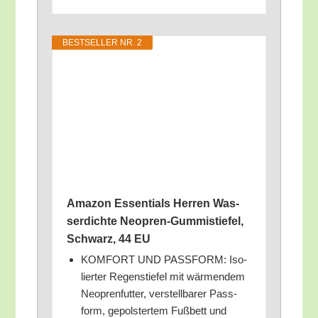
BEST­SEL­LER NR. 2
Ama­zon Essen­ti­als Her­ren Was­
ser­dich­te Neo­pren-Gum­mi­stie­fel,
Schwarz, 44 EU
KOMFORT UND PASSFORM: Iso­
lier­ter Regen­stie­fel mit wär­men­dem
Neo­p­ren­fut­ter, ver­stell­ba­rer Pass­
form, gepols­ter­tem Fuß­bett und