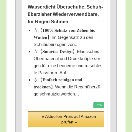
Was­ser­dicht Über­schu­he, Schu­h­
über­zie­her Wie­der­ver­wend­ba­re,
für Regen Schnee
💧【𝟏𝟎𝟎% 𝐒𝐜𝐡𝐮𝐭𝐳 𝐯𝐨𝐧 𝐙𝐞𝐡𝐞𝐧 𝐛𝐢𝐬
𝐖𝐚𝐝𝐞𝐧】Im Gegen­satz zu den
Schu­h­über­zü­gen von…
💧【𝐒𝐦𝐚𝐫𝐭𝐞𝐬 𝐃𝐞𝐬𝐢𝐠𝐧】Elastisches
Ober­ma­te­ri­al und Druck­knöp­fe sor­
gen für eine beque­me und rutsch­fes­
te Pass­form. Auf…
💧【𝐄𝐢𝐧𝐟𝐚𝐜𝐡 𝐫𝐞𝐢𝐧𝐢𝐠𝐞𝐧 𝐮𝐧𝐝
𝐭𝐫𝐨𝐜𝐤𝐧𝐞𝐧】Wenn die Regen­über­zü­
ge schmut­zig werden…
−5%
» Aktu­el­len Preis auf Ama­zon
prü­fen »