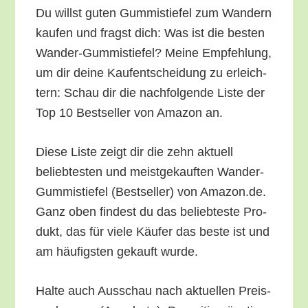
Du willst guten Gum­mi­stie­fel zum Wan­dern
kau­fen und fragst dich: Was ist die bes­ten
Wan­der-Gum­mi­stie­fel? Mei­ne Emp­feh­lung,
um dir dei­ne Kauf­ent­schei­dung zu erleich­
tern: Schau dir die nach­fol­gen­de Lis­te der
Top 10 Best­sel­ler von Ama­zon an.
Die­se Lis­te zeigt dir die zehn aktu­ell
belieb­tes­ten und meist­ge­kauf­ten Wan­der-
Gum­mi­stie­fel (Best­sel­ler) von Amazon.de.
Ganz oben fin­dest du das belieb­tes­te Pro­
dukt, das für vie­le Käu­fer das bes­te ist und
am häu­figs­ten gekauft wurde.
Hal­te auch Aus­schau nach aktu­el­len Preis­