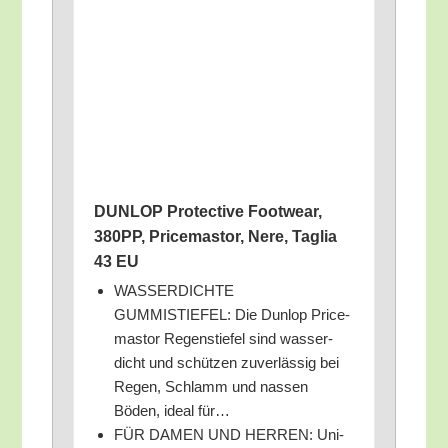
DUNLOP Pro­tec­ti­ve Foot­wear,
380PP, Pri­ce­mastor, Nere, Taglia
43 EU
WASSERDICHTE
GUMMISTIEFEL: Die Dun­lop Pri­ce­
mastor Regen­stie­fel sind was­ser­
dicht und schüt­zen zuver­läs­sig bei
Regen, Schlamm und nas­sen
Böden, ide­al für…
FÜR DAMEN UND HERREN: Uni­