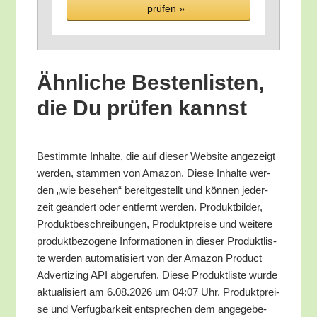
prü­fen »
Ähn­li­che Bes­ten­lis­ten,
die Du prü­fen kannst
Bestimm­te Inhal­te, die auf die­ser Web­site ange­zeigt
wer­den, stam­men von Ama­zon. Die­se Inhal­te wer­
den „wie bese­hen“ bereit­ge­stellt und kön­nen jeder­
zeit geän­dert oder ent­fernt wer­den. Pro­dukt­bil­der,
Pro­dukt­be­schrei­bun­gen, Pro­dukt­prei­se und wei­te­re
pro­dukt­be­zo­ge­ne Infor­ma­tio­nen in die­ser Pro­dukt­lis­
te wer­den auto­ma­ti­siert von der Ama­zon Pro­duct
Adver­tiz­ing API abge­ru­fen. Die­se Pro­dukt­lis­te wur­de
aktua­li­siert am 6.08.2026 um 04:07 Uhr. Pro­dukt­prei­
se und Ver­füg­bar­keit ent­spre­chen dem ange­ge­be­