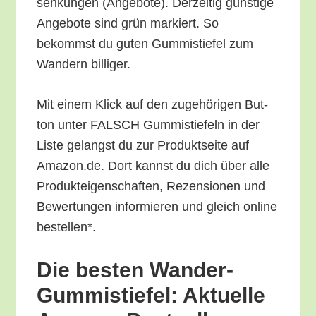
sen­kun­gen (Ange­bo­te). Der­zei­tig güns­ti­ge
Ange­bo­te sind grün mar­kiert. So
bekommst du guten Gum­mi­stie­fel zum
Wan­dern billiger.
Mit einem Klick auf den zuge­hö­ri­gen But­
ton unter FALSCH Gum­mi­stie­feln in der
Lis­te gelangst du zur Pro­dukt­sei­te auf
Amazon.de. Dort kannst du dich über alle
Pro­duk­tei­gen­schaf­ten, Rezen­sio­nen und
Bewer­tun­gen infor­mie­ren und gleich online
bestellen*.
Die bes­ten Wan­der-
Gum­mi­stie­fel: Aktu­el­le