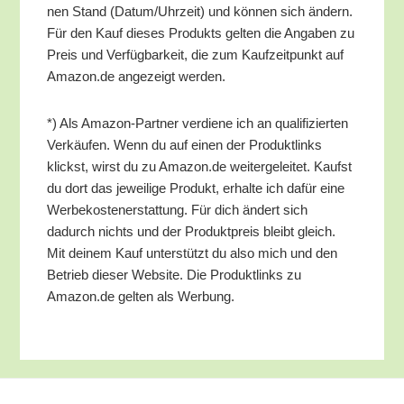
nen Stand (Datum/​Uhrzeit) und kön­nen sich ändern.
Für den Kauf die­ses Pro­dukts gel­ten die Anga­ben zu
Preis und Ver­füg­bar­keit, die zum Kauf­zeit­punkt auf
Amazon.de ange­zeigt werden.
*) Als Ama­zon-Part­ner ver­die­ne ich an qua­li­fi­zier­ten
Ver­käu­fen. Wenn du auf einen der Pro­dukt­links
klickst, wirst du zu Amazon.de wei­ter­ge­lei­tet. Kaufst
du dort das jewei­li­ge Pro­dukt, erhal­te ich dafür eine
Wer­be­kos­ten­er­stat­tung. Für dich ändert sich
dadurch nichts und der Pro­dukt­preis bleibt gleich.
Mit dei­nem Kauf unter­stützt du also mich und den
Betrieb die­ser Web­site. Die Pro­dukt­links zu
Amazon.de gel­ten als Werbung.