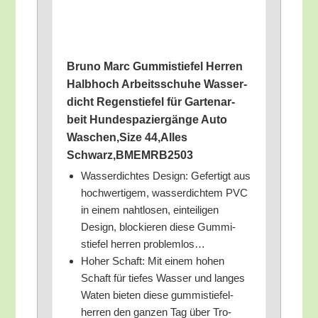
Bru­no Marc Gum­mi­stie­fel Her­ren
Halb­hoch Arbeits­schu­he Was­ser­
dicht Regen­stie­fel für Gar­ten­ar­
beit Hun­de­spa­zier­gän­ge Auto
Waschen,Size 44,Alles
Schwarz,BMEMRB2503
Was­ser­dich­tes Design: Gefer­tigt aus
hoch­wer­ti­gem, was­ser­dich­tem PVC
in einem naht­lo­sen, ein­tei­li­gen
Design, blo­ckie­ren die­se Gum­mi­
stie­fel her­ren problemlos…
Hoher Schaft: Mit einem hohen
Schaft für tie­fes Was­ser und lan­ges
Waten bie­ten die­se gum­mi­stie­fel-
her­ren den gan­zen Tag über Tro­