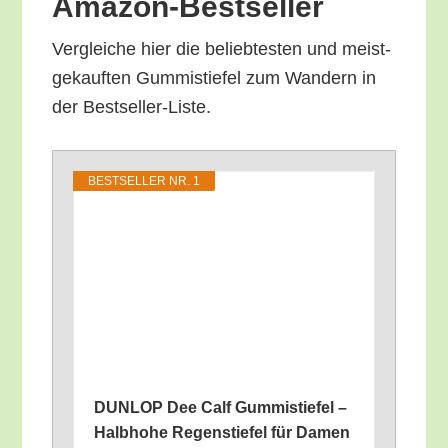
Amazon-Bestseller
Ver­glei­che hier die belieb­tes­ten und meist­
ge­kauf­ten Gum­mi­stie­fel zum Wan­dern in
der Bestseller-Liste.
BEST­SEL­LER NR. 1
DUNLOP Dee Calf Gum­mi­stie­fel –
Halb­ho­he Regen­stie­fel für Damen