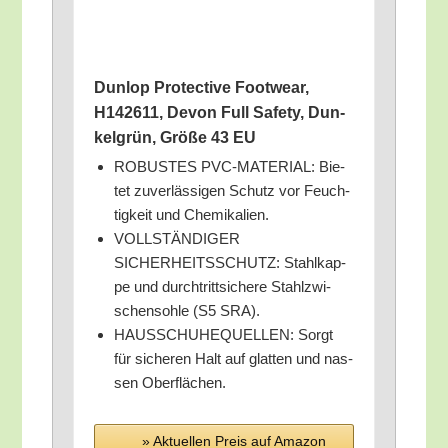
Dun­lop Pro­tec­ti­ve Foot­wear,
H142611, Devon Full Safe­ty, Dun­
kel­grün, Grö­ße 43 EU
ROBUSTES PVC-MATERIAL: Bie­
tet zuver­läs­si­gen Schutz vor Feuch­
tig­keit und Chemikalien.
VOLLSTÄNDIGER
SICHERHEITSSCHUTZ: Stahl­kap­
pe und durch­tritt­si­che­re Stahl­zwi­
schen­soh­le (S5 SRA).
HAUSSCHUHEQUELLEN: Sorgt
für siche­ren Halt auf glat­ten und nas­
sen Oberflächen.
» Aktu­el­len Preis auf Ama­zon