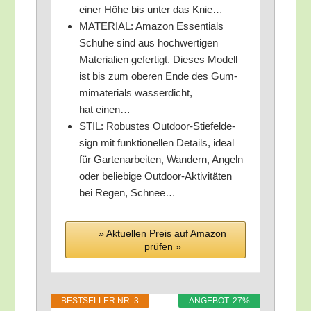
einer Höhe bis unter das Knie…
MATERIAL: Ama­zon Essen­ti­als
Schu­he sind aus hoch­wer­ti­gen
Mate­ria­li­en gefer­tigt. Die­ses Modell
ist bis zum obe­ren Ende des Gum­
mi­ma­te­ri­als was­ser­dicht,
hat einen…
STIL: Robus­tes Out­door-Stie­fel­de­
sign mit funk­tio­nel­len Details, ide­al
für Gar­ten­ar­bei­ten, Wan­dern, Angeln
oder belie­bi­ge Out­door-Akti­vi­tä­ten
bei Regen, Schnee…
» Aktu­el­len Preis auf Ama­zon
prü­fen »
BEST­SEL­LER NR. 3
ANGE­BOT: 27%