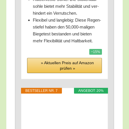
soh­le bie­tet mehr Sta­bi­li­tät und ver­
hin­dert ein Verrutschen.
Fle­xi­bel und lang­le­big: Die­se Regen­
stie­fel haben den 50,000-maligen
Bie­ge­test bestan­den und bie­ten
mehr Fle­xi­bi­li­tät und Haltbarkeit.
−15%
» Aktu­el­len Preis auf Ama­zon
prü­fen »
BEST­SEL­LER NR. 7
ANGE­BOT: 20%