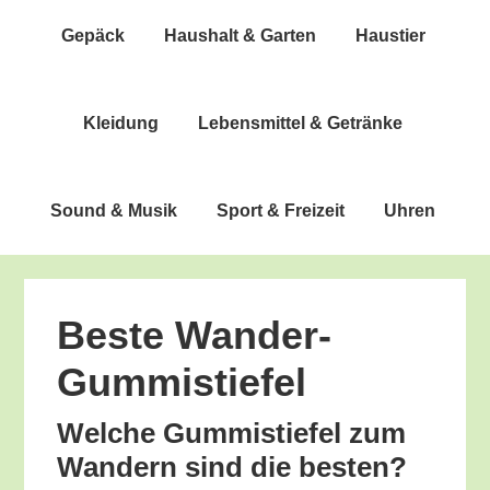
Gepäck
Haus­halt & Garten
Haus­tier
Klei­dung
Lebens­mit­tel & Getränke
Sound & Musik
Sport & Freizeit
Uhren
Bes­te Wander-
Gummistiefel
Wel­che Gum­mi­stie­fel zum
Wan­dern sind die besten?