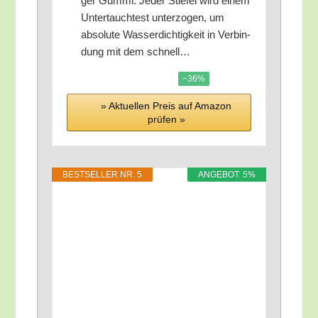
ger Gum­mi: Jeder Stie­fel wird einem
Unter­tauch­test unter­zo­gen, um
abso­lu­te Was­ser­dich­tig­keit in Ver­bin­
dung mit dem schnell…
−36%
» Aktu­el­len Preis auf Ama­zon
prü­fen »
BEST­SEL­LER NR. 5
ANGE­BOT: 5%