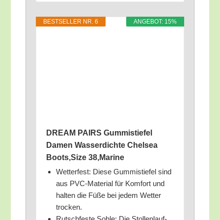
BEST­SEL­LER NR. 6
ANGE­BOT: 15%
DREAM PAIRS Gum­mi­stie­fel
Damen Was­ser­dich­te Chel­sea
Boots,Size 38,Marine
Wet­ter­fest: Die­se Gum­mi­stie­fel sind
aus PVC-Mate­ri­al für Kom­fort und
hal­ten die Füße bei jedem Wet­ter
trocken.
Rutsch­fes­te Soh­le: Die Stol­len­lauf­