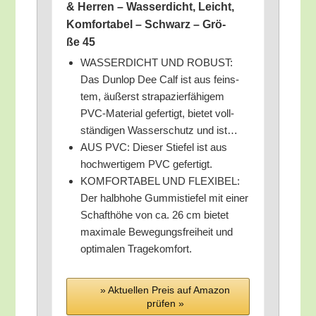
& Her­ren – Was­ser­dicht, Leicht,
Kom­for­ta­bel – Schwarz – Grö­
ße 45
WASSERDICHT UND ROBUST:
Das Dun­lop Dee Calf ist aus feins­
tem, äußerst stra­pa­zier­fä­hi­gem
PVC-Mate­ri­al gefer­tigt, bie­tet voll­
stän­di­gen Was­ser­schutz und ist…
AUS PVC: Die­ser Stie­fel ist aus
hoch­wer­ti­gem PVC gefertigt.
KOMFORTABEL UND FLEXIBEL:
Der halb­ho­he Gum­mi­stie­fel mit einer
Schafthö­he von ca. 26 cm bie­tet
maxi­ma­le Bewe­gungs­frei­heit und
opti­ma­len Tragekomfort.
» Aktu­el­len Preis auf Ama­zon
prü­fen »