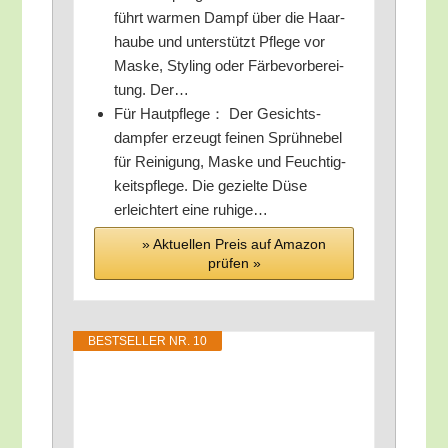
führt war­men Dampf über die Haar­
hau­be und unter­stützt Pfle­ge vor
Mas­ke, Sty­ling oder Fär­be­vor­be­rei­
tung. Der…
Für Haut­pfle­ge： Der Gesichts­
damp­fer erzeugt fei­nen Sprüh­ne­bel
für Rei­ni­gung, Mas­ke und Feuch­tig­
keits­pfle­ge. Die geziel­te Düse
erleich­tert eine ruhige…
» Aktu­el­len Preis auf Ama­zon
prü­fen »
BEST­SEL­LER NR. 10