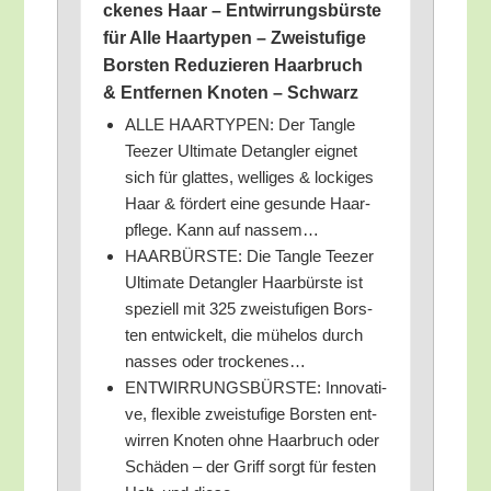
cke­nes Haar – Ent­wir­rungs­bürs­te
für Alle Haar­ty­pen – Zwei­stu­fi­ge
Bors­ten Redu­zie­ren Haar­bruch
& Ent­fer­nen Kno­ten – Schwarz
ALLE HAARTYPEN: Der Tang­le
Tee­zer Ulti­ma­te Detang­ler eig­net
sich für glat­tes, wel­li­ges & locki­ges
Haar & för­dert eine gesun­de Haar­
pfle­ge. Kann auf nassem…
HAARBÜRSTE: Die Tang­le Tee­zer
Ulti­ma­te Detang­ler Haar­bürs­te ist
spe­zi­ell mit 325 zwei­stu­fi­gen Bors­
ten ent­wi­ckelt, die mühe­los durch
nas­ses oder trockenes…
ENTWIRRUNGSBÜRSTE: Inno­va­ti­
ve, fle­xi­ble zwei­stu­fi­ge Bors­ten ent­
wir­ren Kno­ten ohne Haar­bruch oder
Schä­den – der Griff sorgt für fes­ten