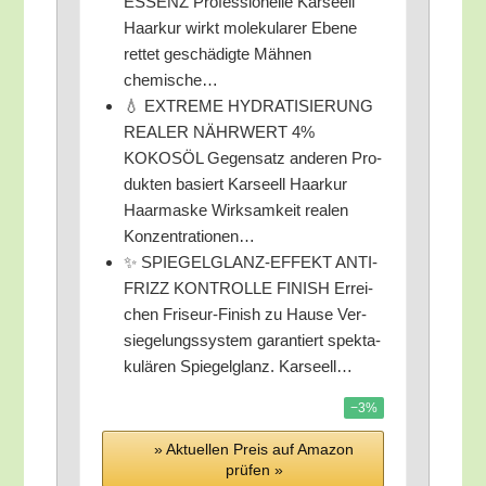
ESSENZ Pro­fes­sio­nel­le Kar­seell
Haar­kur wirkt mole­ku­la­rer Ebe­ne
ret­tet geschä­dig­te Mäh­nen
chemische…
💧 EXTREME HYDRATISIERUNG
REALER NÄHRWERT 4%
KOKOSÖL Gegen­satz ande­ren Pro­
duk­ten basiert Kar­seell Haar­kur
Haar­mas­ke Wirk­sam­keit rea­len
Konzentrationen…
✨ SPIEGELGLANZ-EFFEKT ANTI-
FRIZZ KONTROLLE FINISH Errei­
chen Fri­seur-Finish zu Hau­se Ver­
sie­ge­lungs­sys­tem garan­tiert spek­ta­
ku­lä­ren Spie­gel­glanz. Karseell…
−3%
» Aktu­el­len Preis auf Ama­zon
prü­fen »