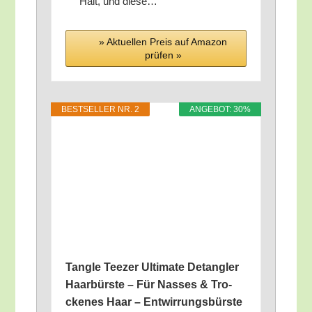
Halt, und diese…
» Aktu­el­len Preis auf Ama­zon
prü­fen »
BEST­SEL­LER NR. 2
ANGE­BOT: 30%
Tang­le Tee­zer Ulti­ma­te Detang­ler
Haar­bürs­te – Für Nas­ses & Tro­
cke­nes Haar – Ent­wir­rungs­bürs­te