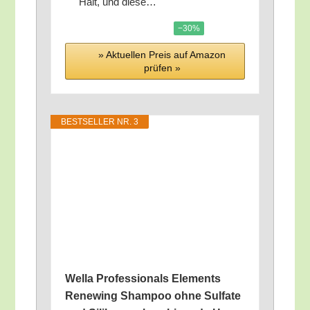
Halt, und diese…
−30%
» Aktu­el­len Preis auf Ama­zon
prü­fen »
BEST­SEL­LER NR. 3
Wel­la Pro­fes­sio­nals Ele­ments
Rene­wing Sham­poo ohne Sul­fa­te