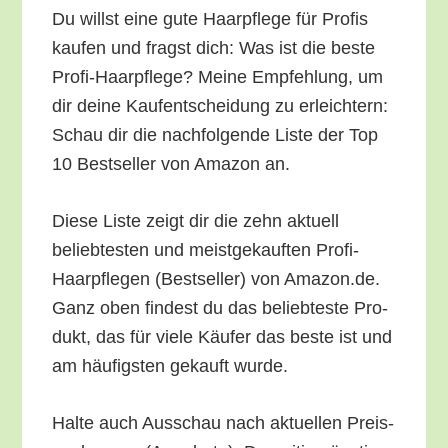
Du willst eine gute Haar­pfle­ge für Pro­fis
kau­fen und fragst dich: Was ist die bes­te
Pro­fi-Haar­pfle­ge? Mei­ne Emp­feh­lung, um
dir dei­ne Kauf­ent­schei­dung zu erleich­tern:
Schau dir die nach­fol­gen­de Lis­te der Top
10 Best­sel­ler von Ama­zon an.
Die­se Lis­te zeigt dir die zehn aktu­ell
belieb­tes­ten und meist­ge­kauf­ten Pro­fi-
Haar­pfle­gen (Best­sel­ler) von Amazon.de.
Ganz oben fin­dest du das belieb­tes­te Pro­
dukt, das für vie­le Käu­fer das bes­te ist und
am häu­figs­ten gekauft wurde.
Hal­te auch Aus­schau nach aktu­el­len Preis­