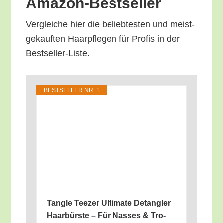
Amazon-Bestseller
Ver­glei­che hier die belieb­tes­ten und meist­
ge­kauf­ten Haar­pfle­gen für Pro­fis in der
Bestseller-Liste.
BEST­SEL­LER NR. 1
Tang­le Tee­zer Ulti­ma­te Detang­ler
Haar­bürs­te – Für Nas­ses & Tro­