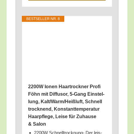
BEST­SEL­LER NR. 8
2200W Ionen Haar­trock­ner Pro­fi
Föhn mit Dif­fu­sor, 5‑Gang Ein­stel­
lung, Kalt/​Warm/​Heißluft, Schnell
trock­nend, Kon­stant­tem­pe­ra­tur
Haar­pfle­ge, Lei­se für Zuhau­se
& Salon
2200W Schnell­trock­nung- Der leis­