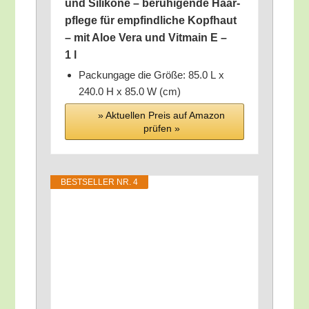
und Sili­ko­ne – beru­hi­gen­de Haar­
pfle­ge für emp­find­li­che Kopf­haut
– mit Aloe Vera und Vitmain E –
1 l
Packun­ga­ge die Grö­ße: 85.0 L x
240.0 H x 85.0 W (cm)
» Aktu­el­len Preis auf Ama­zon
prü­fen »
BEST­SEL­LER NR. 4