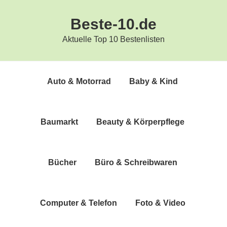
Zur
Zum
Beste-10.de
Hauptnavigation
Inhalt
springen
springen
Aktuelle Top 10 Bestenlisten
Auto & Motorrad
Baby & Kind
Bau­markt
Beau­ty & Körperpflege
Bücher
Büro & Schreibwaren
Com­pu­ter & Telefon
Foto & Video