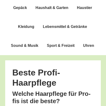
Gepäck
Haus­halt & Garten
Haus­tier
Klei­dung
Lebens­mit­tel & Getränke
Sound & Musik
Sport & Freizeit
Uhren
Bes­te Profi-
Haarpflege
Wel­che Haar­pfle­ge für Pro­
fis ist die beste?