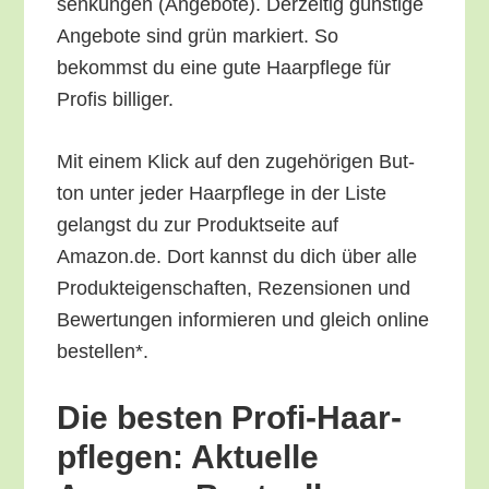
sen­kun­gen (Ange­bo­te). Der­zei­tig güns­ti­ge
Ange­bo­te sind grün mar­kiert. So
bekommst du eine gute Haar­pfle­ge für
Pro­fis billiger.
Mit einem Klick auf den zuge­hö­ri­gen But­
ton unter jeder Haar­pfle­ge in der Lis­te
gelangst du zur Pro­dukt­sei­te auf
Amazon.de. Dort kannst du dich über alle
Pro­duk­tei­gen­schaf­ten, Rezen­sio­nen und
Bewer­tun­gen infor­mie­ren und gleich online
bestellen*.
Die bes­ten Pro­fi-Haar­
pfle­gen: Aktu­el­le