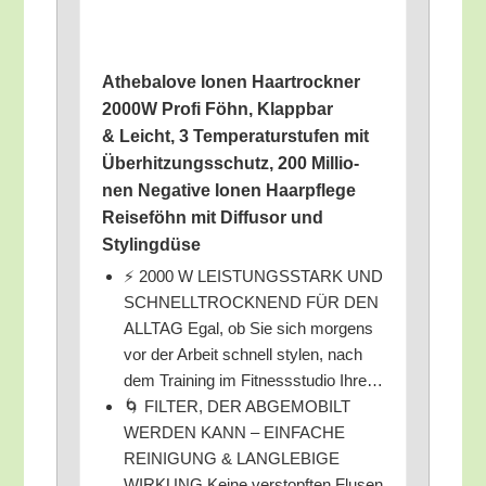
Athe­balove Ionen Haar­trock­ner
2000W Pro­fi Föhn, Klapp­bar
& Leicht, 3 Tem­pe­ra­tur­stu­fen mit
Über­hit­zungs­schutz, 200 Mil­lio­
nen Nega­ti­ve Ionen Haar­pfle­ge
Rei­se­föhn mit Dif­fu­sor und
Stylingdüse
⚡ 2000 W LEISTUNGSSTARK UND
SCHNELLTROCKNEND FÜR DEN
ALLTAG Egal, ob Sie sich mor­gens
vor der Arbeit schnell sty­len, nach
dem Trai­ning im Fit­ness­stu­dio Ihre…
🌀 FILTER, DER ABGEMOBILT
WERDEN KANN – EINFACHE
REINIGUNG & LANGLEBIGE
WIRKUNG Kei­ne ver­stopf­ten Flu­sen