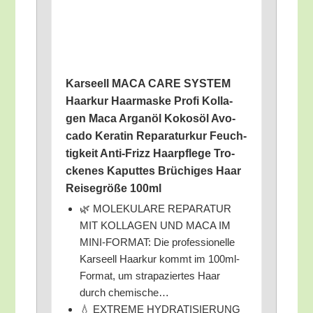
Kar­seell MACA CARE SYSTEM
Haar­kur Haar­mas­ke Pro­fi Kol­la­
gen Maca Argan­öl Kokos­öl Avo­
ca­do Kera­tin Repa­ra­tur­kur Feuch­
tig­keit Anti-Frizz Haar­pfle­ge Tro­
cke­nes Kaput­tes Brü­chi­ges Haar
Rei­se­grö­ße 100ml
🌿 MOLEKULARE REPARATUR
MIT KOLLAGEN UND MACA IM
MINI-FORMAT: Die pro­fes­sio­nel­le
Kar­seell Haar­kur kommt im 100ml-
For­mat, um stra­pa­zier­tes Haar
durch chemische…
💧 EXTREME HYDRATISIERUNG