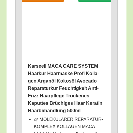
Kar­seell MACA CARE SYSTEM
Haar­kur Haar­mas­ke Pro­fi Kol­la­
gen Argan­öl Kokos­öl Avo­ca­do
Repa­ra­tur­kur Feuch­tig­keit Anti-
Frizz Haar­pfle­ge Tro­cke­nes
Kaput­tes Brü­chi­ges Haar Kera­tin
Haar­be­hand­lung 500ml
🌿 MOLEKULARER REPARATUR-
KOMPLEX KOLLAGEN MACA