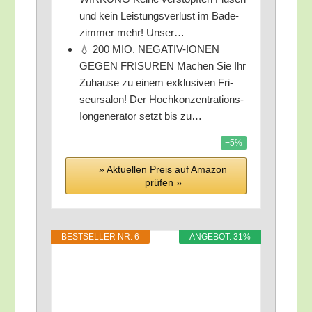
und kein Leis­tungs­ver­lust im Bade­
zim­mer mehr! Unser…
💧 200 MIO. NEGATIV-IONEN
GEGEN FRISUREN Machen Sie Ihr
Zuhau­se zu einem exklu­si­ven Fri­
seur­sa­lon! Der Hoch­kon­zen­tra­ti­ons-
Ion­ge­ne­ra­tor setzt bis zu…
−5%
» Aktu­el­len Preis auf Ama­zon
prü­fen »
BEST­SEL­LER NR. 6
ANGE­BOT: 31%