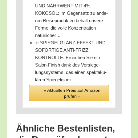
UND NÄHRWERT MIT 4%
KOKOSÖL: Im Gegen­satz zu ande­
ren Rei­se­pro­duk­ten behält unse­re
For­mel die vol­le Kon­zen­tra­ti­on
natürlicher…
✨ SPIEGELGLANZ-EFFEKT UND
SOFORTIGE ANTI-FRIZZ
KONTROLLE: Errei­chen Sie ein
Salon-Finish dank des Ver­sie­ge­
lungs­sys­tems, das einen spek­ta­ku­
lä­ren Spiegelglanz…
» Aktu­el­len Preis auf Ama­zon
prü­fen »
Ähn­li­che Bes­ten­lis­ten,