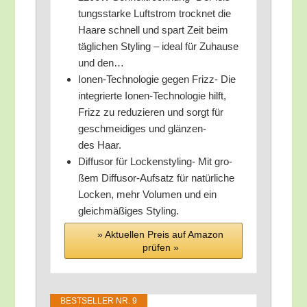
tungs­star­ke Luft­strom trock­net die
Haa­re schnell und spart Zeit beim
täg­li­chen Sty­ling – ide­al für Zuhau­se
und den…
Ionen-Tech­no­lo­gie gegen Frizz- Die
inte­grier­te Ionen-Tech­no­lo­gie hilft,
Frizz zu redu­zie­ren und sorgt für
geschmei­di­ges und glän­zen­
des Haar.
Dif­fu­sor für Locken­sty­ling- Mit gro­
ßem Dif­fu­sor-Auf­satz für natür­li­che
Locken, mehr Volu­men und ein
gleich­mä­ßi­ges Styling.
» Aktu­el­len Preis auf Ama­zon
prü­fen »
BEST­SEL­LER NR. 9