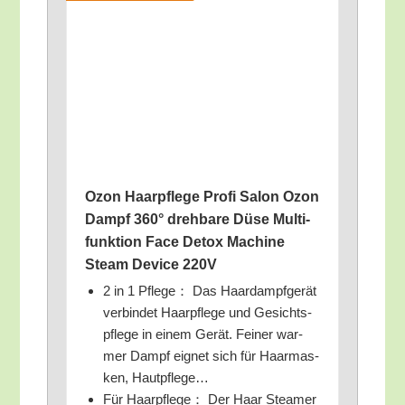
Ozon Haar­pfle­ge Pro­fi Salon Ozon
Dampf 360° dreh­ba­re Düse Mul­ti­
funk­ti­on Face Detox Machi­ne
Steam Device 220V
2 in 1 Pfle­ge： Das Haar­dampf­ge­rät
ver­bin­det Haar­pfle­ge und Gesichts­
pfle­ge in einem Gerät. Fei­ner war­
mer Dampf eig­net sich für Haar­mas­
ken, Hautpflege…
Für Haar­pfle­ge： Der Haar Steam­er