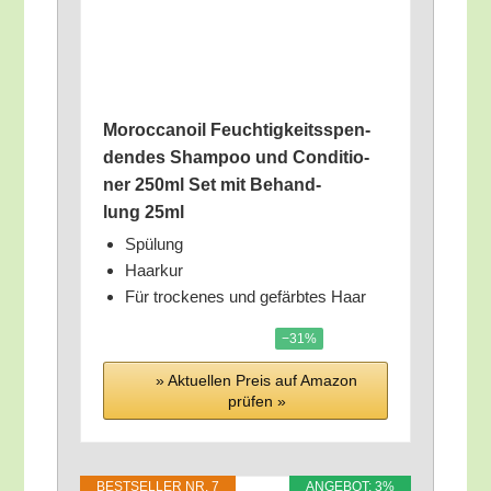
Moroc­ca­noil Feuch­tig­keits­spen­
den­des Sham­poo und Con­di­tio­
ner 250ml Set mit Behand­
lung 25ml
Spü­lung
Haar­kur
Für tro­cke­nes und gefärb­tes Haar
−31%
» Aktu­el­len Preis auf Ama­zon
prü­fen »
BEST­SEL­LER NR. 7
ANGE­BOT: 3%