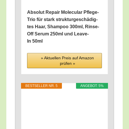
Abso­lut Repair Mole­cu­lar Pfle­ge-
Trio für stark struk­tur­ge­schä­dig­
tes Haar, Sham­poo 300ml, Rin­se-
Off Serum 250ml und Lea­ve-
In 50ml
» Aktu­el­len Preis auf Ama­zon
prü­fen »
BEST­SEL­LER NR. 5
ANGE­BOT: 5%