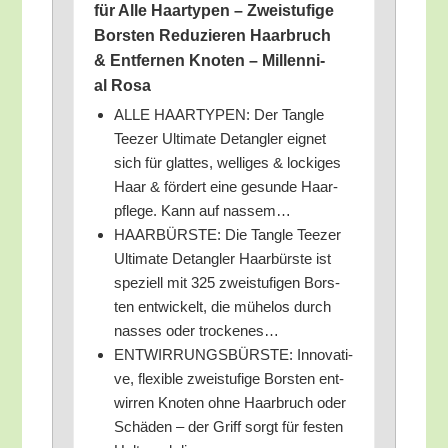
für Alle Haar­ty­pen – Zwei­stu­fi­ge
Bors­ten Redu­zie­ren Haar­bruch
& Ent­fer­nen Kno­ten – Mil­len­ni­
al Rosa
ALLE HAARTYPEN: Der Tang­le
Tee­zer Ulti­ma­te Detang­ler eig­net
sich für glat­tes, wel­li­ges & locki­ges
Haar & för­dert eine gesun­de Haar­
pfle­ge. Kann auf nassem…
HAARBÜRSTE: Die Tang­le Tee­zer
Ulti­ma­te Detang­ler Haar­bürs­te ist
spe­zi­ell mit 325 zwei­stu­fi­gen Bors­
ten ent­wi­ckelt, die mühe­los durch
nas­ses oder trockenes…
ENTWIRRUNGSBÜRSTE: Inno­va­ti­
ve, fle­xi­ble zwei­stu­fi­ge Bors­ten ent­
wir­ren Kno­ten ohne Haar­bruch oder
Schä­den – der Griff sorgt für fes­ten