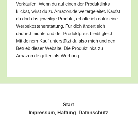
Ver­käu­fen. Wenn du auf einen der Pro­dukt­links
klickst, wirst du zu Amazon.de wei­ter­ge­lei­tet. Kaufst
du dort das jewei­li­ge Pro­dukt, erhal­te ich dafür eine
Wer­be­kos­ten­er­stat­tung. Für dich ändert sich
dadurch nichts und der Pro­dukt­preis bleibt gleich.
Mit dei­nem Kauf unter­stützt du also mich und den
Betrieb die­ser Web­site. Die Pro­dukt­links zu
Amazon.de gel­ten als Werbung.
Start
Impres­sum, Haf­tung, Datenschutz