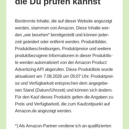
die Du prü­fen kannst
Bestimm­te Inhal­te, die auf die­ser Web­site ange­zeigt
wer­den, stam­men von Ama­zon. Die­se Inhal­te wer­
den „wie bese­hen“ bereit­ge­stellt und kön­nen jeder­
zeit geän­dert oder ent­fernt wer­den. Pro­dukt­bil­der,
Pro­dukt­be­schrei­bun­gen, Pro­dukt­prei­se und wei­te­re
pro­dukt­be­zo­ge­ne Infor­ma­tio­nen in die­ser Pro­dukt­lis­
te wer­den auto­ma­ti­siert von der Ama­zon Pro­duct
Adver­tiz­ing API abge­ru­fen. Die­se Pro­dukt­lis­te wur­de
aktua­li­siert am 7.08.2026 um 05:07 Uhr. Pro­dukt­prei­
se und Ver­füg­bar­keit ent­spre­chen dem ange­ge­be­
nen Stand (Datum/​Uhrzeit) und kön­nen sich ändern.
Für den Kauf die­ses Pro­dukts gel­ten die Anga­ben zu
Preis und Ver­füg­bar­keit, die zum Kauf­zeit­punkt auf
Amazon.de ange­zeigt werden.
*) Als Ama­zon-Part­ner ver­die­ne ich an qua­li­fi­zier­ten