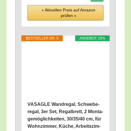
» Aktu­el­len Preis auf Ama­zon
prü­fen »
BEST­SEL­LER NR. 5
ANGE­BOT: 10%
VASAGLE Wand­re­gal, Schwe­be­
re­gal, 3er Set, Regal­brett, 2 Mon­ta­
ge­mög­lich­kei­ten, 30/​35/​40 cm, für
Wohn­zim­mer, Küche, Arbeits­zim­