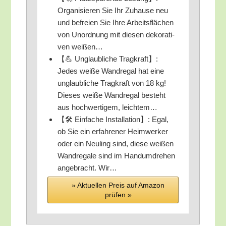
Orga­ni­sie­ren Sie Ihr Zuhau­se neu
und befrei­en Sie Ihre Arbeits­flä­chen
von Unord­nung mit die­sen deko­ra­ti­
ven weißen…
【💪 Unglaub­li­che Trag­kraft】:
Jedes wei­ße Wand­re­gal hat eine
unglaub­li­che Trag­kraft von 18 kg!
Die­ses wei­ße Wand­re­gal besteht
aus hoch­wer­ti­gem, leichtem…
【🛠️ Ein­fa­che Instal­la­ti­on】: Egal,
ob Sie ein erfah­re­ner Heim­wer­ker
oder ein Neu­ling sind, die­se wei­ßen
Wand­re­ga­le sind im Hand­um­dre­hen
ange­bracht. Wir…
» Aktu­el­len Preis auf Ama­zon
prü­fen »