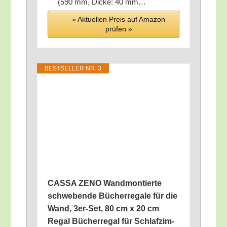
(590 mm, Dicke: 40 mm…
» Aktu­el­len Preis auf Ama­zon
prü­fen »
BEST­SEL­LER NR. 3
CASSA ZENO Wand­mon­tier­te
schwe­ben­de Bücher­re­ga­le für die
Wand, 3er-Set, 80 cm x 20 cm
Regal Bücher­re­gal für Schlaf­zim­