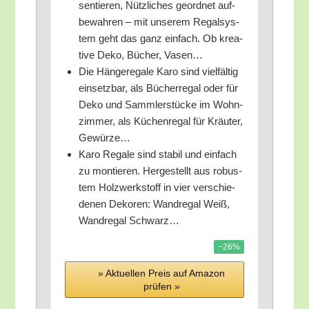
sen­tie­ren, Nütz­li­ches geord­net auf­
be­wah­ren – mit unse­rem Regal­sys­
tem geht das ganz ein­fach. Ob krea­
ti­ve Deko, Bücher, Vasen…
Die Hän­ge­re­ga­le Karo sind viel­fäl­tig
ein­setz­bar, als Bücher­re­gal oder für
Deko und Samm­ler­stü­cke im Wohn­
zim­mer, als Küchen­re­gal für Kräu­ter,
Gewürze…
Karo Rega­le sind sta­bil und ein­fach
zu mon­tie­ren. Her­ge­stellt aus robus­
tem Holz­werk­stoff in vier ver­schie­
de­nen Deko­ren: Wand­re­gal Weiß,
Wand­re­gal Schwarz…
−26%
» Aktu­el­len Preis auf Ama­zon
prü­fen »