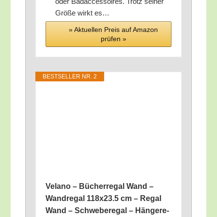
oder Bad­ac­ces­soires. Trotz sei­ner
Grö­ße wirkt es…
» Aktu­el­len Preis auf Ama­zon
prü­fen »
BEST­SEL­LER NR. 2
Vela­no – Bücher­re­gal Wand –
Wand­re­gal 118x23.5 cm – Regal
Wand – Schwe­be­re­gal – Hän­ge­re­