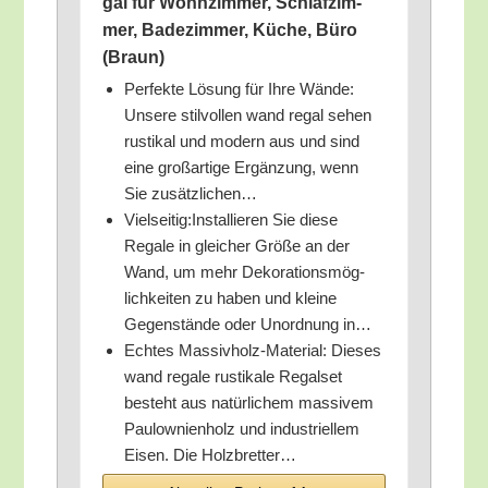
gal für Wohn­zim­mer, Schlaf­zim­
mer, Bade­zim­mer, Küche, Büro
(Braun)
Per­fek­te Lösung für Ihre Wän­de:
Unse­re stil­vol­len wand regal sehen
rus­ti­kal und modern aus und sind
eine groß­ar­ti­ge Ergän­zung, wenn
Sie zusätzlichen…
Vielseitig:Installieren Sie die­se
Rega­le in glei­cher Grö­ße an der
Wand, um mehr Deko­ra­ti­ons­mög­
lich­kei­ten zu haben und klei­ne
Gegen­stän­de oder Unord­nung in…
Ech­tes Mas­siv­holz-Mate­ri­al: Die­ses
wand rega­le rus­ti­ka­le Regal­set
besteht aus natür­li­chem mas­si­vem
Pau­low­ni­en­holz und indus­tri­el­lem
Eisen. Die Holzbretter…