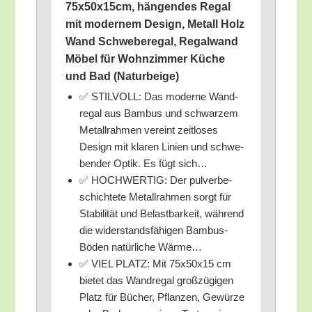
75x50x15cm, hän­gen­des Regal
mit moder­nem Design, Metall Holz
Wand Schwe­be­re­gal, Regal­wand
Möbel für Wohn­zim­mer Küche
und Bad (Natur­bei­ge)
✅ STILVOLL: Das moder­ne Wand­
re­gal aus Bam­bus und schwar­zem
Metall­rah­men ver­eint zeit­lo­ses
Design mit kla­ren Lini­en und schwe­
ben­der Optik. Es fügt sich…
✅ HOCHWERTIG: Der pul­ver­be­
schich­te­te Metall­rah­men sorgt für
Sta­bi­li­tät und Belast­bar­keit, wäh­rend
die wider­stands­fä­hi­gen Bam­bus-
Böden natür­li­che Wärme…
✅ VIEL PLATZ: Mit 75x50x15 cm
bie­tet das Wand­re­gal groß­zü­gi­gen
Platz für Bücher, Pflan­zen, Gewür­ze