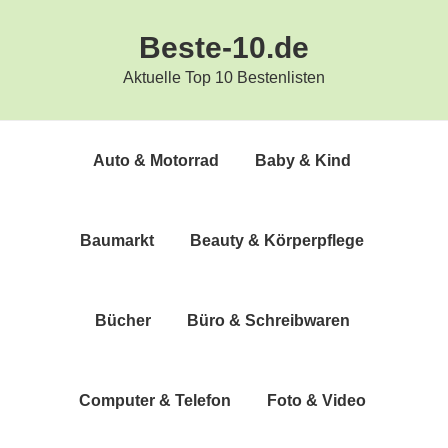
Zur
Zum
Beste-10.de
Hauptnavigation
Inhalt
springen
springen
Aktuelle Top 10 Bestenlisten
Auto & Motorrad
Baby & Kind
Bau­markt
Beau­ty & Körperpflege
Bücher
Büro & Schreibwaren
Com­pu­ter & Telefon
Foto & Video