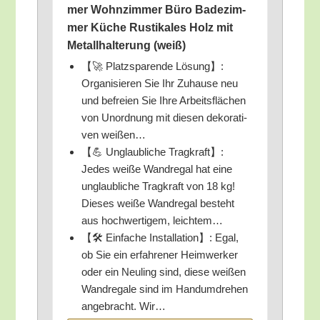
mer Wohn­zim­mer Büro Bade­zim­
mer Küche Rus­ti­ka­les Holz mit
Metall­hal­te­rung (weiß)
【🚀 Platz­spa­ren­de Lösung】:
Orga­ni­sie­ren Sie Ihr Zuhau­se neu
und befrei­en Sie Ihre Arbeits­flä­chen
von Unord­nung mit die­sen deko­ra­ti­
ven weißen…
【💪 Unglaub­li­che Trag­kraft】:
Jedes wei­ße Wand­re­gal hat eine
unglaub­li­che Trag­kraft von 18 kg!
Die­ses wei­ße Wand­re­gal besteht
aus hoch­wer­ti­gem, leichtem…
【🛠️ Ein­fa­che Instal­la­ti­on】: Egal,
ob Sie ein erfah­re­ner Heim­wer­ker
oder ein Neu­ling sind, die­se wei­ßen
Wand­re­ga­le sind im Hand­um­dre­hen
ange­bracht. Wir…