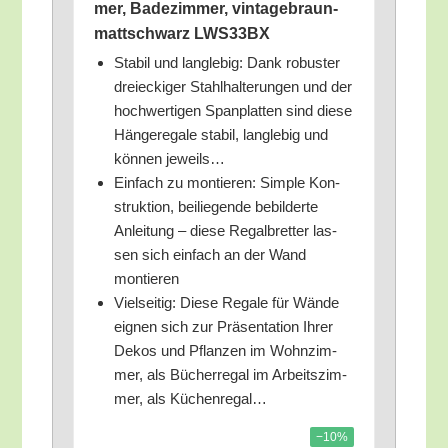
mer, Bade­zim­mer, vin­ta­ge­braun-
matt­schwarz LWS33BX
Sta­bil und lang­le­big: Dank robus­ter
drei­ecki­ger Stahl­hal­te­run­gen und der
hoch­wer­ti­gen Span­plat­ten sind die­se
Hän­ge­re­ga­le sta­bil, lang­le­big und
kön­nen jeweils…
Ein­fach zu mon­tie­ren: Simp­le Kon­
struk­ti­on, bei­lie­gen­de bebil­der­te
Anlei­tung – die­se Regal­bret­ter las­
sen sich ein­fach an der Wand
montieren
Viel­sei­tig: Die­se Rega­le für Wän­de
eig­nen sich zur Prä­sen­ta­ti­on Ihrer
Dekos und Pflan­zen im Wohn­zim­
mer, als Bücher­re­gal im Arbeits­zim­
mer, als Küchenregal…
−10%