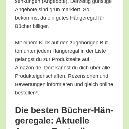
sen­kun­gen (Ange­bo­te). Der­zei­tig güns­ti­ge
Ange­bo­te sind grün mar­kiert. So
bekommst du ein gutes Hän­ge­re­gal für
Bücher billiger.
Mit einem Klick auf den zuge­hö­ri­gen But­
ton unter jedem Hän­ge­re­gal in der Lis­te
gelangst du zur Pro­dukt­sei­te auf
Amazon.de. Dort kannst du dich über alle
Pro­duk­tei­gen­schaf­ten, Rezen­sio­nen und
Bewer­tun­gen infor­mie­ren und gleich online
bestellen*.
Die bes­ten Bücher-Hän­
ge­re­ga­le: Aktu­el­le