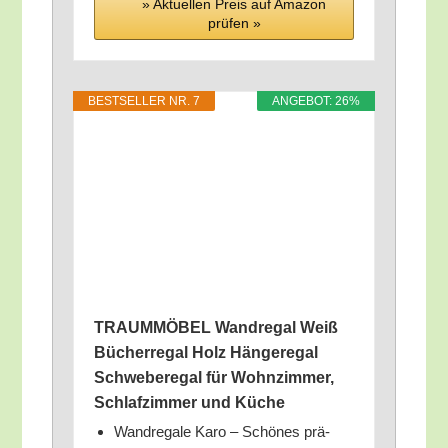
» Aktu­el­len Preis auf Ama­zon
prü­fen »
BEST­SEL­LER NR. 7
ANGE­BOT: 26%
TRAUMMÖBEL Wand­re­gal Weiß
Bücher­re­gal Holz Hän­ge­re­gal
Schwe­be­re­gal für Wohn­zim­mer,
Schlaf­zim­mer und Küche
Wand­re­ga­le Karo – Schö­nes prä­