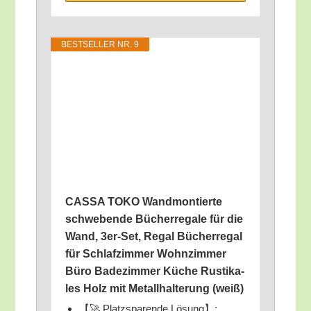
BEST­SEL­LER NR. 9
CASSA TOKO Wand­mon­tier­te
schwe­ben­de Bücher­re­ga­le für die
Wand, 3er-Set, Regal Bücher­re­gal
für Schlaf­zim­mer Wohn­zim­mer
Büro Bade­zim­mer Küche Rus­ti­ka­
les Holz mit Metall­hal­te­rung (weiß)
【🚀 Platz­spa­ren­de Lösung】: