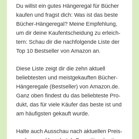
Du willst ein gutes Hän­ge­re­gal für Bücher
kau­fen und fragst dich: Was ist das bes­te
Bücher-Hän­ge­re­gal? Mei­ne Emp­feh­lung,
um dir dei­ne Kauf­ent­schei­dung zu erleich­
tern: Schau dir die nach­fol­gen­de Lis­te der
Top 10 Best­sel­ler von Ama­zon an.
Die­se Lis­te zeigt dir die zehn aktu­ell
belieb­tes­ten und meist­ge­kauf­ten Bücher-
Hän­ge­re­ga­le (Best­sel­ler) von Amazon.de.
Ganz oben fin­dest du das belieb­tes­te Pro­
dukt, das für vie­le Käu­fer das bes­te ist und
am häu­figs­ten gekauft wurde.
Hal­te auch Aus­schau nach aktu­el­len Preis­