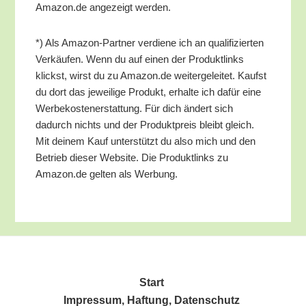
Amazon.de ange­zeigt werden.
*) Als Ama­zon-Part­ner ver­die­ne ich an qua­li­fi­zier­ten
Ver­käu­fen. Wenn du auf einen der Pro­dukt­links
klickst, wirst du zu Amazon.de wei­ter­ge­lei­tet. Kaufst
du dort das jewei­li­ge Pro­dukt, erhal­te ich dafür eine
Wer­be­kos­ten­er­stat­tung. Für dich ändert sich
dadurch nichts und der Pro­dukt­preis bleibt gleich.
Mit dei­nem Kauf unter­stützt du also mich und den
Betrieb die­ser Web­site. Die Pro­dukt­links zu
Amazon.de gel­ten als Werbung.
Start
Impres­sum, Haf­tung, Datenschutz