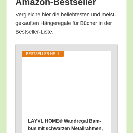
Amazon-Bestseller
Ver­glei­che hier die belieb­tes­ten und meist­
ge­kauf­ten Hän­ge­re­ga­le für Bücher in der
Bestseller-Liste.
BEST­SEL­LER NR. 1
LAYVL HOME® Wand­re­gal Bam­
bus mit schwar­zen Metall­rah­men,