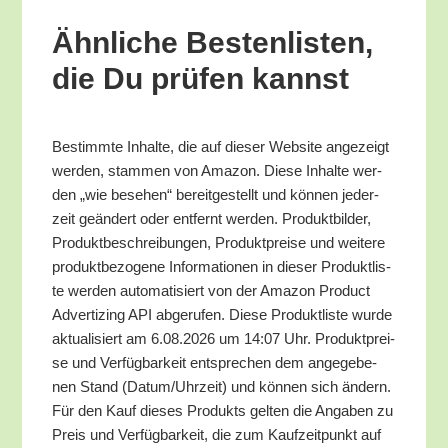
Ähn­li­che Bes­ten­lis­ten,
die Du prü­fen kannst
Bestimm­te Inhal­te, die auf die­ser Web­site ange­zeigt
wer­den, stam­men von Ama­zon. Die­se Inhal­te wer­
den „wie bese­hen“ bereit­ge­stellt und kön­nen jeder­
zeit geän­dert oder ent­fernt wer­den. Pro­dukt­bil­der,
Pro­dukt­be­schrei­bun­gen, Pro­dukt­prei­se und wei­te­re
pro­dukt­be­zo­ge­ne Infor­ma­tio­nen in die­ser Pro­dukt­lis­
te wer­den auto­ma­ti­siert von der Ama­zon Pro­duct
Adver­tiz­ing API abge­ru­fen. Die­se Pro­dukt­lis­te wur­de
aktua­li­siert am 6.08.2026 um 14:07 Uhr. Pro­dukt­prei­
se und Ver­füg­bar­keit ent­spre­chen dem ange­ge­be­
nen Stand (Datum/​Uhrzeit) und kön­nen sich ändern.
Für den Kauf die­ses Pro­dukts gel­ten die Anga­ben zu
Preis und Ver­füg­bar­keit, die zum Kauf­zeit­punkt auf