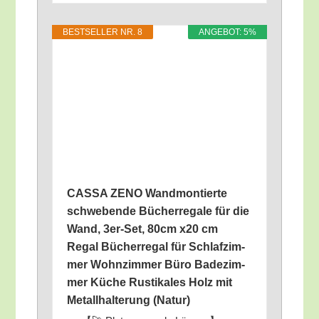
BEST­SEL­LER NR. 8
ANGE­BOT: 5%
CASSA ZENO Wand­mon­tier­te
schwe­ben­de Bücher­re­ga­le für die
Wand, 3er-Set, 80cm x20 cm
Regal Bücher­re­gal für Schlaf­zim­
mer Wohn­zim­mer Büro Bade­zim­
mer Küche Rus­ti­ka­les Holz mit
Metall­hal­te­rung (Natur)