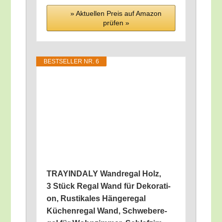
» Aktu­el­len Preis auf Ama­zon
prü­fen »
BEST­SEL­LER NR. 6
TRAYINDALY Wand­re­gal Holz,
3 Stück Regal Wand für Deko­ra­ti­
on, Rus­ti­ka­les Hän­ge­re­gal
Küchen­re­gal Wand, Schwe­be­re­