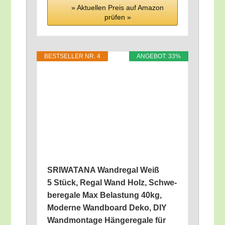
» Aktu­el­len Preis auf Ama­zon
prü­fen »
BEST­SEL­LER NR. 4
ANGE­BOT: 33%
SRIWATANA Wand­re­gal Weiß
5 Stück, Regal Wand Holz, Schwe­
be­re­ga­le Max Belas­tung 40kg,
Moder­ne Wand­board Deko, DIY
Wand­mon­ta­ge Hän­ge­re­ga­le für