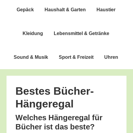
Gepäck
Haus­halt & Garten
Haus­tier
Klei­dung
Lebens­mit­tel & Getränke
Sound & Musik
Sport & Freizeit
Uhren
Bes­tes Bücher-
Hängeregal
Wel­ches Hän­ge­re­gal für
Bücher ist das beste?