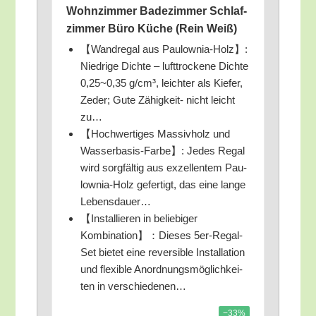
Wohn­zim­mer Bade­zim­mer Schlaf­
zim­mer Büro Küche (Rein Weiß)
【Wand­re­gal aus Pau­low­nia-Holz】:
Nied­ri­ge Dich­te – luft­tro­cke­ne Dich­te
0,25~0,35 g/​cm³, leich­ter als Kie­fer,
Zeder; Gute Zähig­keit- nicht leicht
zu…
【Hoch­wer­ti­ges Mas­siv­holz und
Was­ser­ba­sis-Far­be】: Jedes Regal
wird sorg­fäl­tig aus exzel­len­tem Pau­
low­nia-Holz gefer­tigt, das eine lan­ge
Lebensdauer…
【Instal­lie­ren in belie­bi­ger
Kombination】：Dieses 5er-Regal-
Set bie­tet eine rever­si­ble Instal­la­ti­on
und fle­xi­ble Anord­nungs­mög­lich­kei­
ten in verschiedenen…
−33%