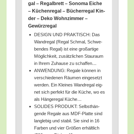
gal – Regal­brett – Sono­ma Eiche
– Küchen­re­gal – Bücher­re­gal Kin­
der – Deko Wohn­zim­mer –
Gewürzregal
DESIGN UND PRAKTISCH: Das
Wand­re­gal (Regal Schmal, Schwe­
ben­des Regal) ist eine groß­ar­ti­ge
Mög­lich­keit, zusätz­li­chen Stau­raum
in Ihrem Zuhau­se zu schaffen…
ANWENDUNG: Rega­le kön­nen in
ver­schie­de­nen Räu­men ein­ge­setzt
wer­den. Ein Klei­nes Wand­re­gal eig­
net sich per­fekt für die Küche, wo es
als Hän­ge­re­gal Küche…
SOLIDES PRODUKT: Selbst­hän­
gen­de Rega­le aus MDF-Plat­te sind
lang­le­big und sta­bil. Sie sind in 16
Far­ben und vier Grö­ßen erhält­lich