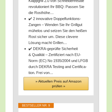
Klapp­grill 2.0 von Schnei­der­freu­de
revo­lu­tio­niert Ihr BBQ: Pas­sen Sie
die Rosthöhe…
✔️ 2 inno­va­ti­ve Dop­pel­funk­ti­ons-
Zan­gen – Wen­den Sie Ihr Grill­gut
mühe­los und set­zen Sie den hei­ßen
Rost sicher um. Die­se cle­ve­re
Lösung macht Grillen…
✔️ DEKRA-geprüf­te Sicher­heit
& Qua­li­tät – Zer­ti­fi­ziert nach EU-
Norm (EC) No 1935/​2004 und LFGB
durch DEKRA Test­ing and Cer­ti­fi­ca­
ti­on. Frei von…
» Aktu­el­len Preis auf Ama­zon
prü­fen »
BEST­SEL­LER NR. 9