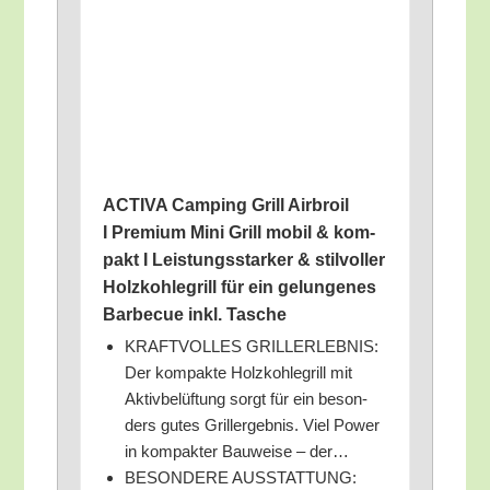
ACTIVA Cam­ping Grill Air­broil
I Pre­mi­um Mini Grill mobil & kom­
pakt I Leis­tungs­star­ker & stil­vol­ler
Holz­koh­le­grill für ein gelun­ge­nes
Bar­be­cue inkl. Tasche
KRAFTVOLLES GRILLERLEBNIS:
Der kom­pak­te Holz­koh­le­grill mit
Aktiv­be­lüf­tung sorgt für ein beson­
ders gutes Gril­l­ergeb­nis. Viel Power
in kom­pak­ter Bau­wei­se – der…
BESONDERE AUSSTATTUNG: