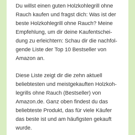
Du willst einen guten Holz­koh­le­grill ohne
Rauch kau­fen und fragst dich: Was ist der
bes­te Holz­koh­le­grill ohne Rauch? Mei­ne
Emp­feh­lung, um dir dei­ne Kauf­ent­schei­
dung zu erleich­tern: Schau dir die nach­fol­
gen­de Lis­te der Top 10 Best­sel­ler von
Ama­zon an.
Die­se Lis­te zeigt dir die zehn aktu­ell
belieb­tes­ten und meist­ge­kauf­ten Holz­koh­
le­grills ohne Rauch (Best­sel­ler) von
Amazon.de. Ganz oben fin­dest du das
belieb­tes­te Pro­dukt, das für vie­le Käu­fer
das bes­te ist und am häu­figs­ten gekauft
wurde.