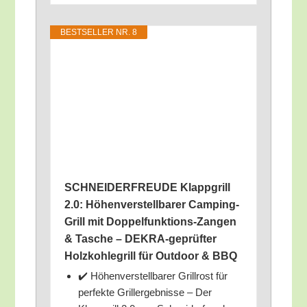
BEST­SEL­LER NR. 8
SCHNEIDERFREUDE Klapp­grill
2.0: Höhen­ver­stell­ba­rer Cam­ping-
Grill mit Dop­pel­funk­ti­ons-Zan­gen
& Tasche – DEKRA-geprüf­ter
Holz­koh­le­grill für Out­door & BBQ
✔️ Höhen­ver­stell­ba­rer Grill­rost für
per­fek­te Gril­l­ergeb­nis­se – Der