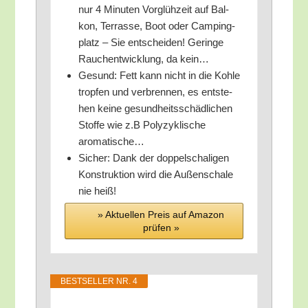
nur 4 Minu­ten Vor­glüh­zeit auf Bal­
kon, Ter­ras­se, Boot oder Cam­ping­
platz – Sie ent­schei­den! Gerin­ge
Rauch­ent­wick­lung, da kein…
Gesund: Fett kann nicht in die Koh­le
trop­fen und ver­bren­nen, es ent­ste­
hen kei­ne gesund­heits­schäd­li­chen
Stof­fe wie z.B Poly­zy­kli­sche
aromatische…
Sicher: Dank der dop­pel­scha­li­gen
Kon­struk­ti­on wird die Außen­scha­le
nie heiß!
» Aktu­el­len Preis auf Ama­zon
prü­fen »
BEST­SEL­LER NR. 4