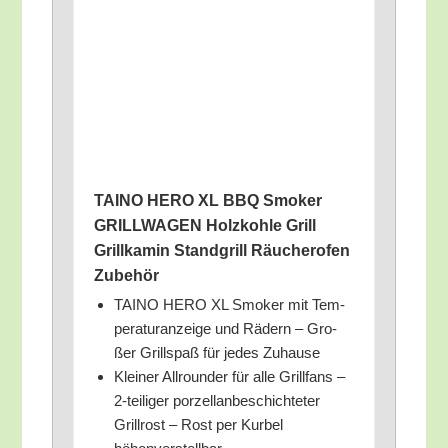
TAINO HERO XL BBQ Smo­ker
GRILLWAGEN Holz­koh­le Grill
Grill­ka­min Stand­grill Räu­cher­ofen
Zubehör
TAINO HERO XL Smo­ker mit Tem­
pe­ra­tur­an­zei­ge und Rädern – Gro­
ßer Grill­spaß für jedes Zuhause
Klei­ner All­roun­der für alle Grill­fans –
2‑teiliger por­zel­lan­be­schich­te­ter
Grill­rost – Rost per Kur­bel