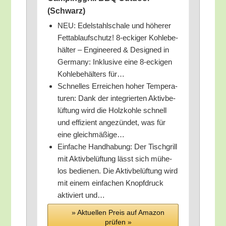
(Schwarz)
NEU: Edel­stahl­scha­le und höhe­rer
Fett­ab­lauf­schutz! 8‑eckiger Koh­le­be­
häl­ter – Engi­nee­red & Desi­gned in
Ger­ma­ny: Inklu­si­ve eine 8‑eckigen
Koh­le­be­häl­ters für…
Schnel­les Errei­chen hoher Tem­pe­ra­
tu­ren: Dank der inte­grier­ten Aktiv­be­
lüf­tung wird die Holz­koh­le schnell
und effi­zi­ent ange­zün­det, was für
eine gleichmäßige…
Ein­fa­che Hand­ha­bung: Der Tisch­grill
mit Aktiv­be­lüf­tung lässt sich mühe­
los bedie­nen. Die Aktiv­be­lüf­tung wird
mit einem ein­fa­chen Knopf­druck
akti­viert und…
» Aktu­el­len Preis auf Ama­zon
prü­fen »