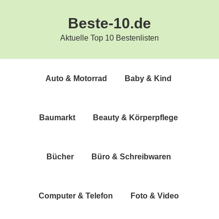
Zur
Zum
Beste-10.de
Hauptnavigation
Inhalt
springen
springen
Aktuelle Top 10 Bestenlisten
Auto & Motorrad
Baby & Kind
Bau­markt
Beau­ty & Körperpflege
Bücher
Büro & Schreibwaren
Com­pu­ter & Telefon
Foto & Video