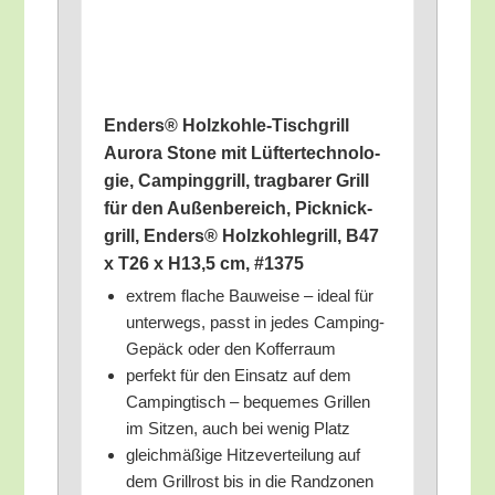
Enders® Holz­koh­le-Tisch­grill
Auro­ra Stone mit Lüf­ter­tech­no­lo­
gie, Cam­ping­grill, trag­ba­rer Grill
für den Außen­be­reich, Pick­nick­
grill, Enders® Holz­koh­le­grill, B47
x T26 x H13,5 cm, #1375
extrem fla­che Bau­wei­se – ide­al für
unter­wegs, passt in jedes Cam­ping-
Gepäck oder den Kofferraum
per­fekt für den Ein­satz auf dem
Cam­ping­tisch – beque­mes Gril­len
im Sit­zen, auch bei wenig Platz
gleich­mä­ßi­ge Hit­ze­ver­tei­lung auf
dem Grill­rost bis in die Randzonen