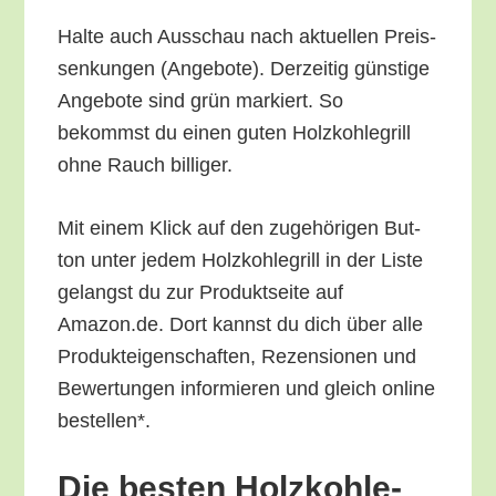
Hal­te auch Aus­schau nach aktu­el­len Preis­
sen­kun­gen (Ange­bo­te). Der­zei­tig güns­ti­ge
Ange­bo­te sind grün mar­kiert. So
bekommst du einen guten Holz­koh­le­grill
ohne Rauch billiger.
Mit einem Klick auf den zuge­hö­ri­gen But­
ton unter jedem Holz­koh­le­grill in der Lis­te
gelangst du zur Pro­dukt­sei­te auf
Amazon.de. Dort kannst du dich über alle
Pro­duk­tei­gen­schaf­ten, Rezen­sio­nen und
Bewer­tun­gen infor­mie­ren und gleich online
bestellen*.
Die bes­ten Holz­koh­le­