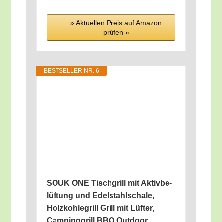
» Aktu­el­len Preis auf Ama­zon
prü­fen »
BEST­SEL­LER NR. 6
SOUK ONE Tisch­grill mit Aktiv­be­
lüf­tung und Edel­stahl­scha­le,
Holz­koh­le­grill Grill mit Lüf­ter,
Cam­ping­grill BBQ Out­door