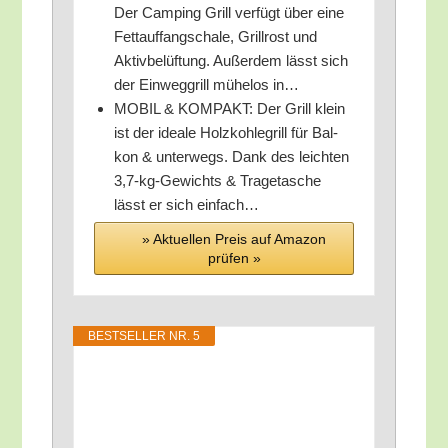
Der Cam­ping Grill ver­fügt über eine
Fett­auf­fang­scha­le, Grill­rost und
Aktiv­be­lüf­tung. Außer­dem lässt sich
der Ein­weg­grill mühe­los in…
MOBIL & KOMPAKT: Der Grill klein
ist der idea­le Holz­koh­le­grill für Bal­
kon & unter­wegs. Dank des leich­ten
3,7‑kg-Gewichts & Tra­ge­ta­sche
lässt er sich einfach…
» Aktu­el­len Preis auf Ama­zon
prü­fen »
BEST­SEL­LER NR. 5