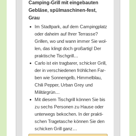
Cam­ping-Grill mit ein­ge­bau­ten
Geblä­se, spül­ma­schi­nen-fest,
Grau
Im Stadt­park, auf dem Cam­ping­platz
oder daheim auf Ihrer Ter­ras­se?
Gril­len, wo und wann immer Sie wol­
len, das klingt doch groß­ar­tig! Der
prak­ti­sche Tischgrill…
Car­lo ist ein trag­ba­rer, schi­cker Grill,
der in ver­schie­de­nen fröh­li­chen Far­
ben wie Son­nen­gelb, Him­mel­blau,
Chi­li Pep­per, Urban Grey und
Militärgrün…
Mit die­sem Tisch­grill kön­nen Sie bis
zu sechs Per­so­nen zu Hau­se oder
unter­wegs beko­chen. In der prak­ti­
schen Tra­ge­ta­sche kön­nen Sie den
schi­cken Grill ganz…