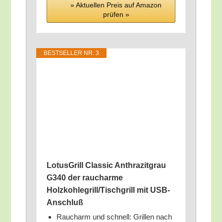
» Aktu­el­len Preis auf Ama­zon
prü­fen »
BEST­SEL­LER NR. 3
Lotus­Grill Clas­sic Anthra­zit­grau
G340 der rauch­ar­me
Holzkohlegrill/​Tischgrill mit USB-
Anschluß
Rauch­arm und schnell: Gril­len nach