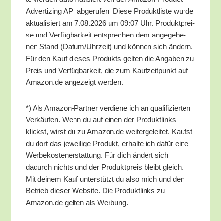
Adver­tiz­ing API abge­ru­fen. Die­se Pro­dukt­lis­te wur­de
aktua­li­siert am 7.08.2026 um 09:07 Uhr. Pro­dukt­prei­
se und Ver­füg­bar­keit ent­spre­chen dem ange­ge­be­
nen Stand (Datum/​Uhrzeit) und kön­nen sich ändern.
Für den Kauf die­ses Pro­dukts gel­ten die Anga­ben zu
Preis und Ver­füg­bar­keit, die zum Kauf­zeit­punkt auf
Amazon.de ange­zeigt werden.
*) Als Ama­zon-Part­ner ver­die­ne ich an qua­li­fi­zier­ten
Ver­käu­fen. Wenn du auf einen der Pro­dukt­links
klickst, wirst du zu Amazon.de wei­ter­ge­lei­tet. Kaufst
du dort das jewei­li­ge Pro­dukt, erhal­te ich dafür eine
Wer­be­kos­ten­er­stat­tung. Für dich ändert sich
dadurch nichts und der Pro­dukt­preis bleibt gleich.
Mit dei­nem Kauf unter­stützt du also mich und den
Betrieb die­ser Web­site. Die Pro­dukt­links zu
Amazon.de gel­ten als Werbung.