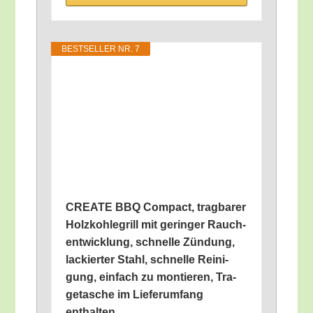
BEST­SEL­LER NR. 7
CREATE BBQ Com­pact, trag­ba­rer
Holz­koh­le­grill mit gerin­ger Rauch­
ent­wick­lung, schnel­le Zün­dung,
lackier­ter Stahl, schnel­le Rei­ni­
gung, ein­fach zu mon­tie­ren, Tra­
ge­ta­sche im Lie­fer­um­fang
enthalten