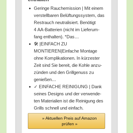
Gerin­ge Rau­ch­emis­si­on | Mit einem
ver­stell­ba­ren Belüf­tungs­sys­tem, das
Rest­rauch neu­tra­li­siert. Benö­tigt
4 AA-Bat­te­rien (nicht im Lie­fer­um­
fang ent­hal­ten). *Das…
🛠️ |EINFACH ZU
MONTIEREN|Einfache Mon­ta­ge
ohne Kom­pli­ka­tio­nen. In kür­zes­ter
Zeit sind Sie bereit, die Koh­le anzu­
zün­den und den Grill­ge­nuss zu
genießen…
✓ EINFACHE REINIGUNG | Dank
sei­nes Designs und der ver­wen­de­
ten Mate­ria­li­en ist die Rei­ni­gung des
Grills schnell und einfach.
» Aktu­el­len Preis auf Ama­zon
prü­fen »