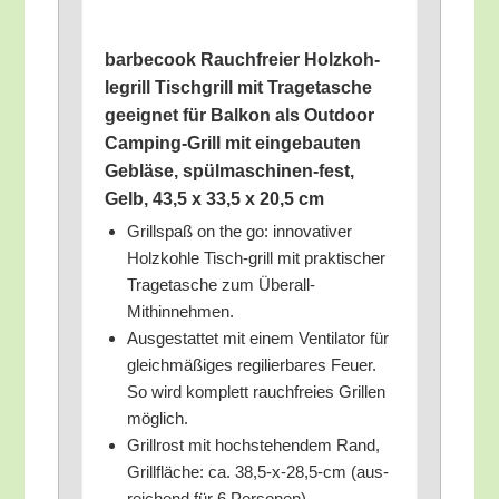
bar­be­cook Rauch­frei­er Holz­koh­
le­grill Tisch­grill mit Tra­ge­ta­sche
geeig­net für Bal­kon als Out­door
Cam­ping-Grill mit ein­ge­bau­ten
Geblä­se, spül­ma­schi­nen-fest,
Gelb, 43,5 x 33,5 x 20,5 cm
Grill­spaß on the go: inno­va­ti­ver
Holz­koh­le Tisch-grill mit prak­ti­scher
Tra­ge­ta­sche zum Überall-
Mithinnehmen.
Aus­ge­stat­tet mit einem Ven­ti­la­tor für
gleich­mä­ßi­ges regi­lier­ba­res Feu­er.
So wird kom­plett rauch­frei­es Gril­len
möglich.
Grill­rost mit hoch­ste­hen­dem Rand,
Grill­flä­che: ca. 38,5‑x-28,5‑cm (aus­
rei­chend für 6 Personen).