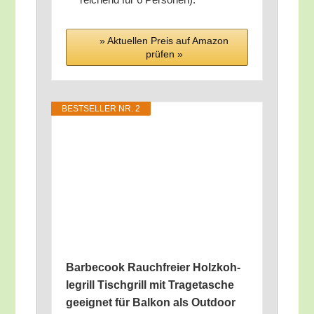
» Aktu­el­len Preis auf Ama­zon
prü­fen »
BEST­SEL­LER NR. 2
Bar­be­cook Rauch­frei­er Holz­koh­
le­grill Tisch­grill mit Tra­ge­ta­sche
geeig­net für Bal­kon als Out­door