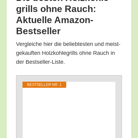
grills ohne Rauch:
Aktu­el­le Amazon-
Bestseller
Ver­glei­che hier die belieb­tes­ten und meist­
ge­kauf­ten Holz­koh­le­grills ohne Rauch in
der Bestseller-Liste.
BEST­SEL­LER NR. 1