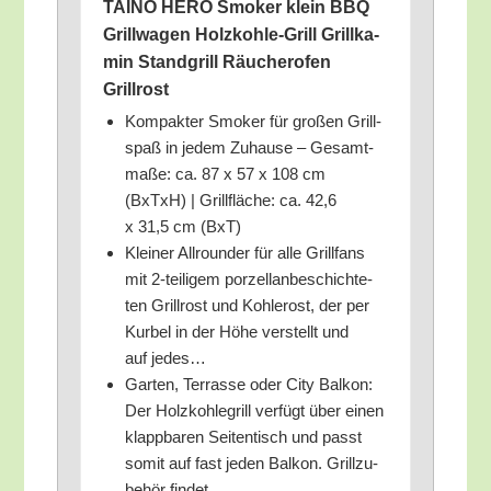
TAINO HERO Smo­ker klein BBQ
Grill­wa­gen Holz­koh­le-Grill Grill­ka­
min Stand­grill Räu­cher­ofen
Grillrost
Kom­pak­ter Smo­ker für gro­ßen Grill­
spaß in jedem Zuhau­se – Gesamt­
ma­ße: ca. 87 x 57 x 108 cm
(BxTxH) | Grill­flä­che: ca. 42,6
x 31,5 cm (BxT)
Klei­ner All­roun­der für alle Grill­fans
mit 2‑teiligem por­zel­lan­be­schich­te­
ten Grill­rost und Koh­le­rost, der per
Kur­bel in der Höhe ver­stellt und
auf jedes…
Gar­ten, Ter­ras­se oder City Bal­kon:
Der Holz­koh­le­grill ver­fügt über einen
klapp­ba­ren Sei­ten­tisch und passt
somit auf fast jeden Bal­kon. Grill­zu­
be­hör findet…