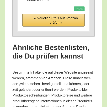
−42%
» Aktu­el­len Preis auf Ama­zon
prü­fen »
Ähn­li­che Bes­ten­lis­ten,
die Du prü­fen kannst
Bestimm­te Inhal­te, die auf die­ser Web­site ange­zeigt
wer­den, stam­men von Ama­zon. Die­se Inhal­te wer­
den „wie bese­hen“ bereit­ge­stellt und kön­nen jeder­
zeit geän­dert oder ent­fernt wer­den. Pro­dukt­bil­der,
Pro­dukt­be­schrei­bun­gen, Pro­dukt­prei­se und wei­te­re
pro­dukt­be­zo­ge­ne Infor­ma­tio­nen in die­ser Pro­dukt­lis­
te wer­den auto­ma­ti­siert von der Ama­zon Pro­duct