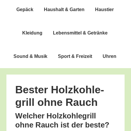
Gepäck
Haus­halt & Garten
Haus­tier
Klei­dung
Lebens­mit­tel & Getränke
Sound & Musik
Sport & Freizeit
Uhren
Bes­ter Holz­koh­le­
grill ohne Rauch
Wel­cher Holz­koh­le­grill
ohne Rauch ist der beste?