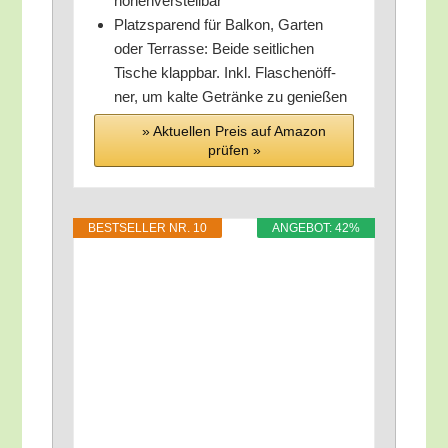
höhenverstellbar
Platz­spa­rend für Bal­kon, Gar­ten
oder Ter­ras­se: Bei­de seit­li­chen
Tische klapp­bar. Inkl. Fla­schen­öff­
ner, um kal­te Geträn­ke zu genießen
» Aktu­el­len Preis auf Ama­zon
prü­fen »
BEST­SEL­LER NR. 10
ANGE­BOT: 42%